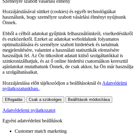
Személyre szabott vásárlási élmény
Hozzájárulásával sütiket (cookies) és egyéb technológiákat
használunk, hogy személyre szabott vásárlási élményt nyújtsunk
Önnek.
Ebből a célból adatokat gyűjtünk felhasználóinkról, viselkedésükről
és eszközeikről. Ezeket az adatokat weboldalunk folyamatos
optimalizálására és személyre szabott hirdetések és tartalmak
megjelenítésére, valamint a használati statisztikák elemzésére
használjuk fel. Az Ön titkosított adatait külső szolgáltatókkal is
szinkronizálhatjuk, és az ő online hirdetési csatornáikon keresztül
ajánlatokat mutathatunk Önnek, de csak akkor, ha Ön már használja
a szolgáltatásaikat.
Hozzájárulása előtt tájékozódjon a beállításoknál és
Adatvédelmi
nyilatkozatunkban.
.
Elfogadás
Csak a szükséges
Beállítások módosítása
Adatvédelemi nyilatkozatot
Egyéni adatvédelmi beállítások
Customer match marketing