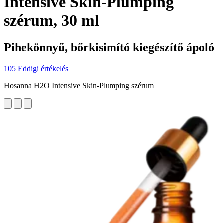
Intensive Skin-Plumping
szérum, 30 ml
Pihekönnyű, bőrkisimító kiegészítő ápoló
105 Eddigi értékelés
Hosanna H2O Intensive Skin-Plumping szérum