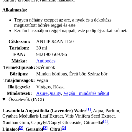
Alkalmazás:
Tegyen néhány cseppet az arc, a nyak és a dekoltázs
megtisztított bőrére reggel és este.
Ezután használjon reggel nappali, este pedig éjszakai krémet.
Cikkszám:
ANTIP-94ANT150
Tartalom:
30 ml
EAN:
9421900569786
Márka:
Antipodes
Terméktípusok:
Szérumok
Bőrtípus:
Minden bőrtípus, Érett bőr, Száraz bőr
Tulajdonságok:
Vegan
Illatjegyek:
Virágos, Rózsa
Minősítések:
AsureQuality
,
Vegán - minősítés nélkül
Összetevők (INCI)
[1]
Lavandula Angustifolia (Lavender) Water
, Aqua, Parfum,
Cyathea Medullaris Leaf Extract, Vitis Vinifera Seed Extract,
[2]
Xanthan Gum, Caprylyl/Capryl Glucoside, Citronellal
,
[2]
[2]
[2]
Linalool
,
Geraniol
,
Citral