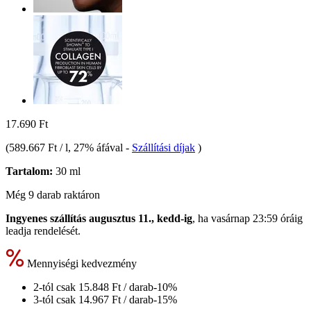
17.690 Ft
(
589.667 Ft / l
, 27% áfával
-
Szállítási díjak
)
Tartalom:
30 ml
Még 9 darab raktáron
Ingyenes szállítás augusztus 11., kedd-ig
, ha
vasárnap 23:59 óráig
leadja rendelését.
Mennyiségi kedvezmény
2-tól csak
15.848 Ft
/ darab
-10%
3-tól csak
14.967 Ft
/ darab
-15%