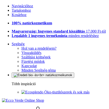
Navigációhoz
Tartalomhoz
Kosárhoz
100% natúrkozmetikum
Magyarország: Ingyenes standard kiszállítás
17.000 Ft-tól
Legalább 1 ingyenes termékminta
minden rendeléshez
Segítség
Hol van a rendelésem?
Visszaküldés
Szállítási költségek
Fizetési módok
Kapcsolat
Minden Segítség-téma
Több inspiráció
Öko-tisztítószerek és sok más