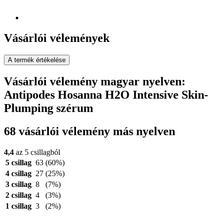
Vásárlói vélemények
A termék értékelése
Vásárlói vélemény magyar nyelven:
Antipodes Hosanna H2O Intensive Skin-
Plumping szérum
68 vásárlói vélemény más nyelven
4,4
az 5 csillagból
5 csillag
63
(60%)
4 csillag
27
(25%)
3 csillag
8
(7%)
2 csillag
4
(3%)
1 csillag
3
(2%)