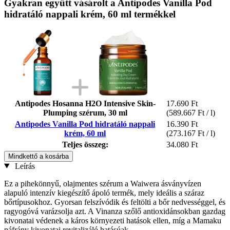
Gyakran együtt vásárolt a Antipodes Vanilla Pod
hidratáló nappali krém, 60 ml termékkel
Antipodes Hosanna H2O Intensive Skin-
17.690 Ft
Plumping szérum, 30 ml
(589.667 Ft / l)
Antipodes Vanilla Pod hidratáló nappali
16.390 Ft
krém, 60 ml
(273.167 Ft / l)
Teljes összeg:
34.080 Ft
Mindkettő a kosárba
Leírás
Ez a pihekönnyű, olajmentes szérum a Waiwera ásványvízen
alapuló intenzív kiegészítő ápoló termék, mely ideális a száraz
bőrtípusokhoz. Gyorsan felszívódik és feltölti a bőr nedvességgel, és
ragyogóvá varázsolja azt. A Vinanza szőlő antioxidánsokban gazdag
kivonatai védenek a káros környezeti hatások ellen, míg a Mamaku
páfrány kivonatai revitalizáló hatásúak.