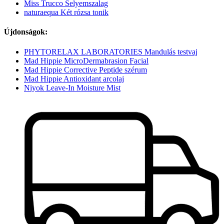
Miss Trucco Selyemszalag
naturaequa Két rózsa tonik
Újdonságok:
PHYTORELAX LABORATORIES Mandulás testvaj
Mad Hippie MicroDermabrasion Facial
Mad Hippie Corrective Peptide szérum
Mad Hippie Antioxidant arcolaj
Niyok Leave-In Moisture Mist