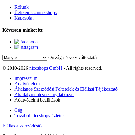
Rólunk
Üzleteink - nice shops
Kapcsolat
Kövessen minket itt:
Ország / Nyelv változtatás
© 2010-2026
niceshops GmbH
- All rights reserved.
Impresszum
Adatvédelem
Általános Szerződési Feltételek és Elállási Tájékoztató
Akadálymentesítési nyilatkozat
Adatvédelmi beállítások
Cég
További niceshops üzletek
Elállás a szerződéstől