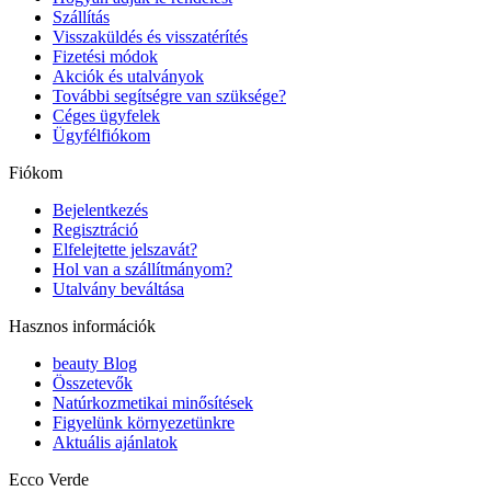
Szállítás
Visszaküldés és visszatérítés
Fizetési módok
Akciók és utalványok
További segítségre van szüksége?
Céges ügyfelek
Ügyfélfiókom
Fiókom
Bejelentkezés
Regisztráció
Elfelejtette jelszavát?
Hol van a szállítmányom?
Utalvány beváltása
Hasznos információk
beauty Blog
Összetevők
Natúrkozmetikai minősítések
Figyelünk környezetünkre
Aktuális ajánlatok
Ecco Verde