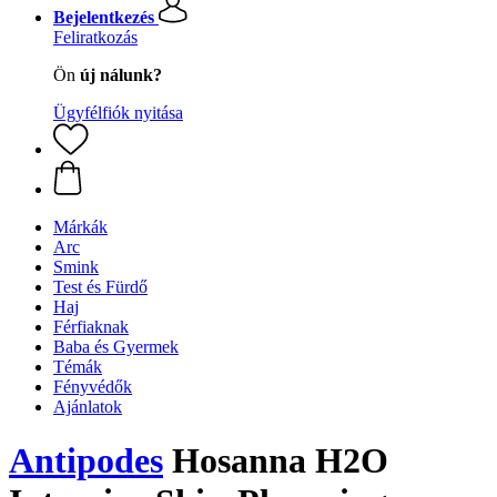
Bejelentkezés
Feliratkozás
Ön
új nálunk?
Ügyfélfiók nyitása
Márkák
Arc
Smink
Test és Fürdő
Haj
Férfiaknak
Baba és Gyermek
Témák
Fényvédők
Ajánlatok
Antipodes
Hosanna H2O