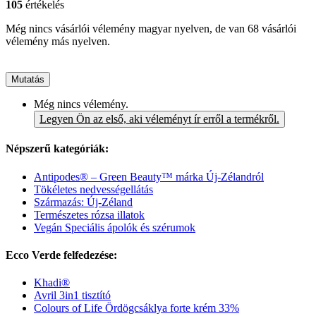
105
értékelés
Még nincs vásárlói vélemény magyar nyelven, de van 68 vásárlói
vélemény más nyelven.
Mutatás
Még nincs vélemény.
Legyen Ön az első, aki véleményt ír erről a termékről.
Népszerű kategóriák:
Antipodes® – Green Beauty™ márka Új-Zélandról
Tökéletes nedvességellátás
Származás: Új-Zéland
Természetes rózsa illatok
Vegán Speciális ápolók és szérumok
Ecco Verde felfedezése:
Khadi®
Avril 3in1 tisztító
Colours of Life Ördögcsáklya forte krém 33%