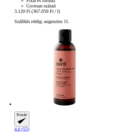
Fixál és formáz
Gyorsan szárad
3.120 Ft
(367.059 Ft / l)
Szállítás eddig: augusztus 11.
Kosár
4.6 (55)