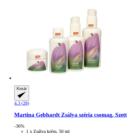
Kosár
4.3 (28)
Martina Gebhardt
Zsálya széria csomag, Szett
-36%
1 x Zsálya krém, 50 ml