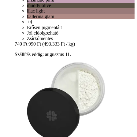
muddy olive
lilac light
ballerina glam
+4
Erősen pigmentált
Jól eldolgozható
Zsírkőmentes
740 Ft
990 Ft
(493.333 Ft / kg)
Szállítás eddig: augusztus 11.