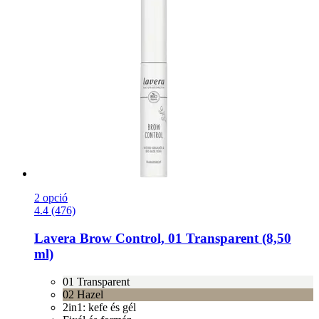
2 opció
4.4 (476)
Lavera
Brow Control, 01 Transparent (8,50
ml)
01 Transparent
02 Hazel
2in1: kefe és gél