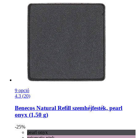
9 opció
4.3 (20)
Benecos
Natural Refill szemhéjfesték, pearl
onyx (1,50 g)
-25%
pearl onyx
prismatic pink