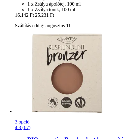
1 x Zsálya ápolótej, 100 ml
1 x Zsálya tonik, 100 ml
16.142 Ft
25.231 Ft
Szállítás eddig: augusztus 11.
3 opció
4.3 (67)