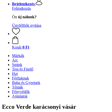
Bejelentkezés
Feliratkozás
Ön
új nálunk?
Ügyfélfiók nyitása
Kosár
0 Ft
Márkák
Arc
Smink
Test és Fürdő
Haj
Férfiaknak
Baba és Gyermek
Témák
Fényvédők
Ajánlatok
Ecco Verde karácsonyi vásár