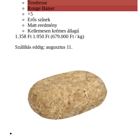
Tendresse
Rouge Baiser
+5
Erős színek
Matt eredmény
Kellemesen krémes állagú
1.358 Ft
1.950 Ft
(679.000 Ft / kg)
Szállítás eddig: augusztus 11.