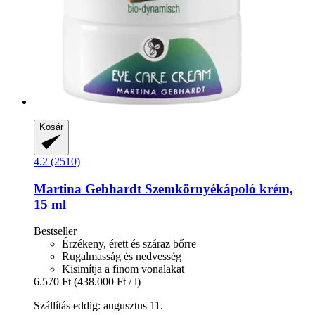
Kosár
4.2 (2510)
Martina Gebhardt
Szemkörnyékápoló krém,
15 ml
Bestseller
Érzékeny, érett és száraz bőrre
Rugalmasság és nedvesség
Kisimítja a finom vonalakat
6.570 Ft
(438.000 Ft / l)
Szállítás eddig: augusztus 11.