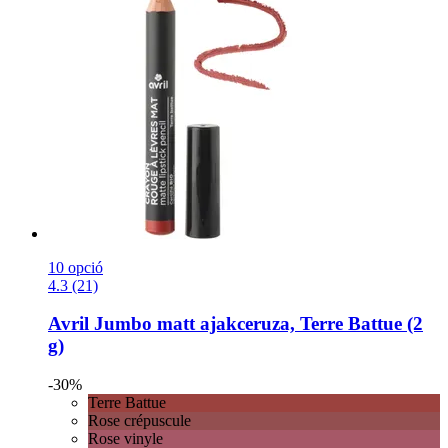
10 opció
4.3 (21)
Avril
Jumbo matt ajakceruza, Terre Battue (2
g)
-30%
Terre Battue
Rose crépuscule
Rose vinyle