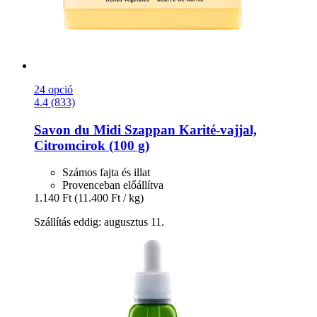
24 opció
4.4 (833)
Savon du Midi
Szappan Karité-​vajjal,
Citromcirok (100 g)
Számos fajta és illat
Provenceban előállítva
1.140 Ft
(11.400 Ft / kg)
Szállítás eddig: augusztus 11.