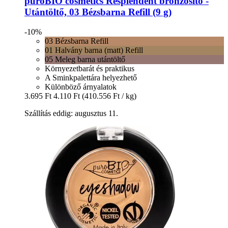
puroBIO cosmetics
Resplendent bronzosító -​
Utántöltő, 03 Bézsbarna Refill (9 g)
-10%
03 Bézsbarna Refill
01 Halvány barna (matt) Refill
05 Meleg barna utántöltő
Környezetbarát és praktikus
A Sminkpalettára helyezhető
Különböző árnyalatok
3.695 Ft
4.110 Ft
(410.556 Ft / kg)
Szállítás eddig: augusztus 11.