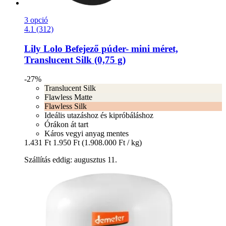
3 opció
4.1 (312)
Lily Lolo
Befejező púder-​ mini méret,
Translucent Silk (0,75 g)
-27%
Translucent Silk
Flawless Matte
Flawless Silk
Ideális utazáshoz és kipróbáláshoz
Órákon át tart
Káros vegyi anyag mentes
1.431 Ft
1.950 Ft
(1.908.000 Ft / kg)
Szállítás eddig: augusztus 11.