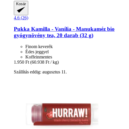
Kosár
4.6 (26)
Pukka
Kamilla -​ Vanília -​ Manukaméz bio
gyógynövény tea, 20 darab (32 g)
Finom keverék
Édes jeggyel
Koffeinmentes
1.950 Ft
(60.938 Ft / kg)
Szállítás eddig: augusztus 11.