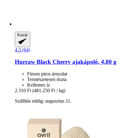
Kosár
4.5 (64)
Hurraw
Black Cherry ajakápoló, 4,80 g
Finom piros árnyalat
Természetesen tiszta
Kellemes íz
2.310 Ft
(481.250 Ft / kg)
Szállítás eddig: augusztus 11.