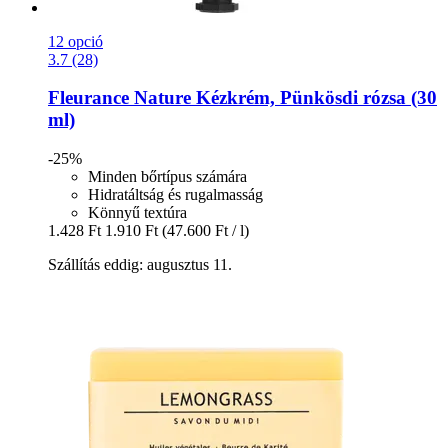
12 opció
3.7 (28)
Fleurance Nature
Kézkrém, Pünkösdi rózsa (30
ml)
-25%
Minden bőrtípus számára
Hidratáltság és rugalmasság
Könnyű textúra
1.428 Ft
1.910 Ft
(47.600 Ft / l)
Szállítás eddig: augusztus 11.