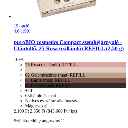
19 opció
4.6 (190)
puroBIO cosmetics
Compact szemhéjárnyaló -​
Utántöltő, 25 Rosa (csillámló) REFILL (2,50 g)
-10%
25 Rosa (csillámló) REFILL
02 Galambszürke (matt) REFILL
03 Barna (matt) REFILL
04 Fekete (matt) REFILL
+14
Csillámló és matt
Nedves és száraz alkalmazás
Mágneses alj
2.109 Ft
2.350 Ft
(843.600 Ft / kg)
Szállítás eddig: augusztus 11.