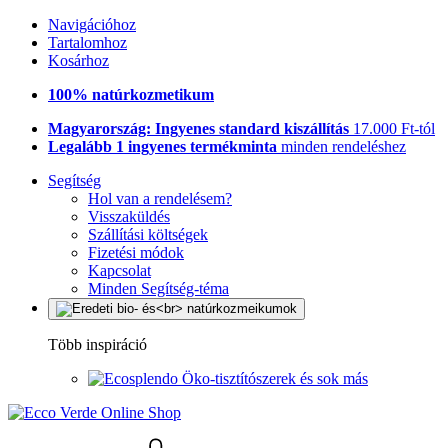
Navigációhoz
Tartalomhoz
Kosárhoz
100% natúrkozmetikum
Magyarország: Ingyenes standard kiszállítás
17.000 Ft-tól
Legalább 1 ingyenes termékminta
minden rendeléshez
Segítség
Hol van a rendelésem?
Visszaküldés
Szállítási költségek
Fizetési módok
Kapcsolat
Minden Segítség-téma
Több inspiráció
Öko-tisztítószerek és sok más