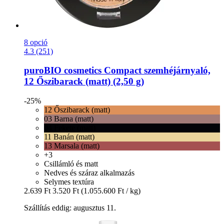
8 opció
4.3 (251)
puroBIO cosmetics
Compact szemhéjárnyaló,
12 Őszibarack (matt) (2,50 g)
-25%
12 Őszibarack (matt)
03 Barna (matt)
04 Fekete (matt)
11 Banán (matt)
13 Marsala (matt)
+3
Csillámló és matt
Nedves és száraz alkalmazás
Selymes textúra
2.639 Ft
3.520 Ft
(1.055.600 Ft / kg)
Szállítás eddig: augusztus 11.