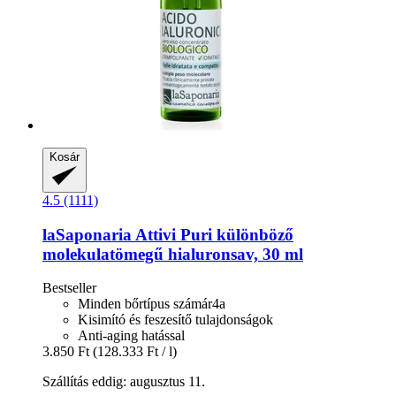
Kosár
4.5 (1111)
laSaponaria
Attivi Puri különböző
molekulatömegű hialuronsav, 30 ml
Bestseller
Minden bőrtípus számár4a
Kisimító és feszesítő tulajdonságok
Anti-aging hatással
3.850 Ft
(128.333 Ft / l)
Szállítás eddig: augusztus 11.