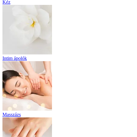
Kéz
Intim ápolók
Masszázs