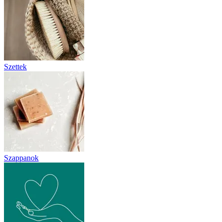
Szettek
Szappanok