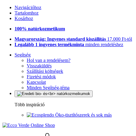
Navigációhoz
Tartalomhoz
Kosárhoz
100% natúrkozmetikum
Magyarország: Ingyenes standard kiszállítás
17.000 Ft-tól
Legalább 1 ingyenes termékminta
minden rendeléshez
Segítség
Hol van a rendelésem?
Visszaküldés
Szállítási költségek
Fizetési módok
Kapcsolat
Minden Segítség-téma
Több inspiráció
Öko-tisztítószerek és sok más