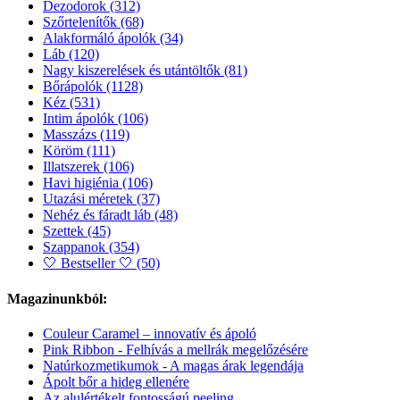
Dezodorok
(312)
Szőrtelenítők
(68)
Alakformáló ápolók
(34)
Láb
(120)
Nagy kiszerelések és utántöltők
(81)
Bőrápolók
(1128)
Kéz
(531)
Intim ápolók
(106)
Masszázs
(119)
Köröm
(111)
Illatszerek
(106)
Havi higiénia
(106)
Utazási méretek
(37)
Nehéz és fáradt láb
(48)
Szettek
(45)
Szappanok
(354)
🤍 Bestseller 🤍
(50)
Magazinunkból:
Couleur Caramel – innovatív és ápoló
Pink Ribbon - Felhívás a mellrák megelőzésére
Natúrkozmetikumok - A magas árak legendája
Ápolt bőr a hideg ellenére
Az alulértékelt fontosságú peeling