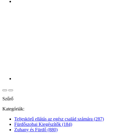
Szűrő
Kategóriák:
Teljeskörű ellátás az egész család számára
(287)
Fürdőszobai Kiegészítők
(184)
Zuhany és Fürdő
(880)