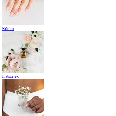
Köröm
Illatszerek