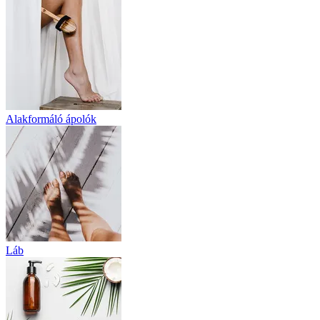
Alakformáló ápolók
Láb