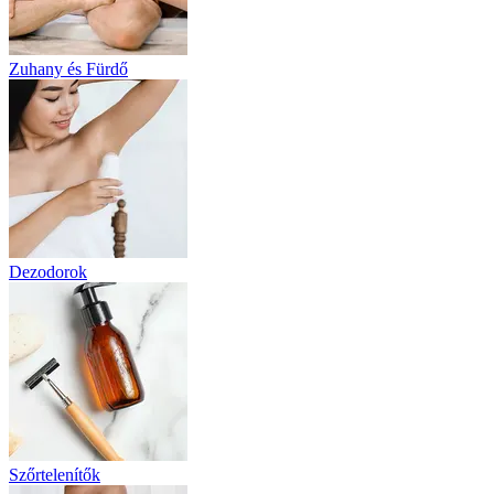
Zuhany és Fürdő
Dezodorok
Szőrtelenítők