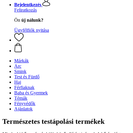
Bejelentkezés
Feliratkozás
Ön
új nálunk?
Ügyfélfiók nyitása
Márkák
Arc
Smink
Test és Fürdő
Haj
Férfiaknak
Baba és Gyermek
Témák
Fényvédők
Ajánlatok
Természetes testápolási termékek