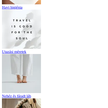
Havi higiénia
Utazási méretek
Nehéz és fáradt láb