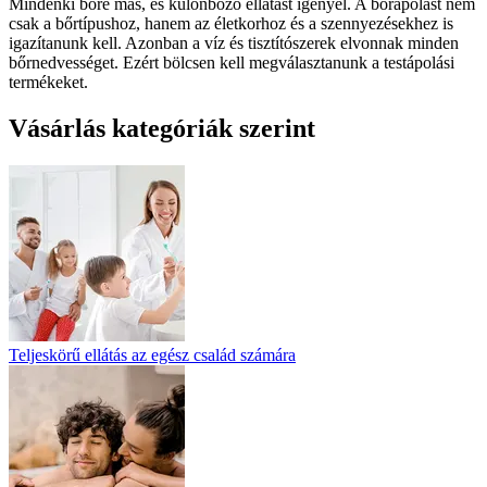
Mindenki bőre más, és különböző ellátást igényel. A bőrápolást nem
csak a bőrtípushoz, hanem az életkorhoz és a szennyezésekhez is
igazítanunk kell. Azonban a víz és tisztítószerek elvonnak minden
bőrnedvességet. Ezért bölcsen kell megválasztanunk a testápolási
termékeket.
Vásárlás kategóriák szerint
Teljeskörű ellátás az egész család számára