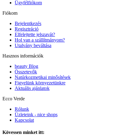
Ügyfélfiókom
Fiókom
Bejelentkezés
Regisztráció
Elfelejtette jelszavát?
Hol van a szállítmányom?
Utalvány beváltása
Hasznos információk
beauty Blog
Összetevők
Natúrkozmetikai minősítések
Figyelünk környezetünkre
Aktuális ajánlatok
Ecco Verde
Rólunk
Üzleteink - nice shops
Kapcsolat
Kövessen minket itt: