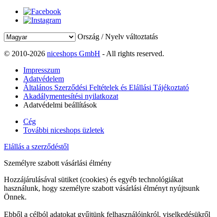
Ország / Nyelv változtatás
© 2010-2026
niceshops GmbH
- All rights reserved.
Impresszum
Adatvédelem
Általános Szerződési Feltételek és Elállási Tájékoztató
Akadálymentesítési nyilatkozat
Adatvédelmi beállítások
Cég
További niceshops üzletek
Elállás a szerződéstől
Személyre szabott vásárlási élmény
Hozzájárulásával sütiket (cookies) és egyéb technológiákat
használunk, hogy személyre szabott vásárlási élményt nyújtsunk
Önnek.
Ebből a célból adatokat gyűjtünk felhasználóinkról, viselkedésükről