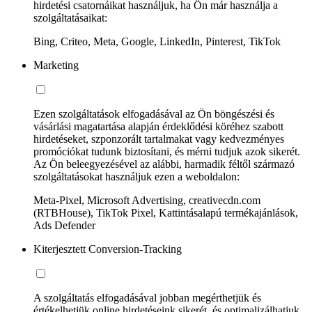
hirdetési csatornáikat használjuk, ha Ön már használja a
szolgáltatásaikat:
Bing, Criteo, Meta, Google, LinkedIn, Pinterest, TikTok
Marketing
Ezen szolgáltatások elfogadásával az Ön böngészési és
vásárlási magatartása alapján érdeklődési köréhez szabott
hirdetéseket, szponzorált tartalmakat vagy kedvezményes
promóciókat tudunk biztosítani, és mérni tudjuk azok sikerét.
Az Ön beleegyezésével az alábbi, harmadik féltől származó
szolgáltatásokat használjuk ezen a weboldalon:
Meta-Pixel, Microsoft Advertising, creativecdn.com
(RTBHouse), TikTok Pixel, Kattintásalapú termékajánlások,
Ads Defender
Kiterjesztett Conversion-Tracking
A szolgáltatás elfogadásával jobban megérthetjük és
értékelhetjük online hirdetéseink sikerét, és optimalizálhatjuk