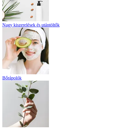
Nagy kiszerelések és utántöltők
Bőrápolók