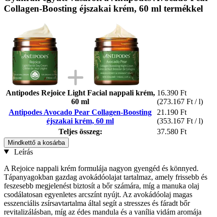
Collagen-Boosting éjszakai krém, 60 ml termékkel
Antipodes Rejoice Light Facial nappali krém,
16.390 Ft
60 ml
(273.167 Ft / l)
Antipodes Avocado Pear Collagen-Boosting
21.190 Ft
éjszakai krém, 60 ml
(353.167 Ft / l)
Teljes összeg:
37.580 Ft
Mindkettő a kosárba
Leírás
A Rejoice nappali krém formulája nagyon gyengéd és könnyed.
Tápanyagokban gazdag avokádóolajat tartalmaz, amely frissebb és
feszesebb megjelenést biztosít a bőr számára, míg a manuka olaj
csodálatosan egyenletes arcszínt nyújt. Az avokádóolaj magas
esszenciális zsírsavtartalma által segít a stresszes és fáradt bőr
revitalizálásban, míg az édes mandula és a vanília vidám aromája