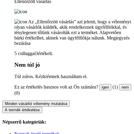
Ellenőrzött vásárlás
Az „Ellenőrzött vásárlás” azt jelenti, hogy a véleményt
olyan vásárlók küldték, akik rendelkeznek ügyfélfiókkal, és
ténylegesen tőlünk vásárolták ezt a terméket. Alapvetően
bárki értékelhet, akinek van ügyfélfiókja nálunk.
Megjegyzés
bezárása
5 csillaggal3értékelt.
Nem túl jó
Túl zsíros. Kézkrémnek használtam el.
Ez az értékelés hasznos volt az Ön számára?
(1)
igen
nem
(0)
Minden vásárlói vélemény mutatása
A termék értékelése
Népszerű kategóriák:
Nappali ápoló termékek