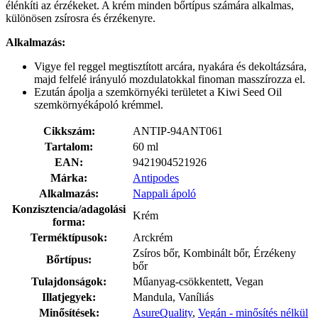
élénkíti az érzékeket. A krém minden bőrtípus számára alkalmas,
különösen zsírosra és érzékenyre.
Alkalmazás:
Vigye fel reggel megtisztított arcára, nyakára és dekoltázsára,
majd felfelé irányuló mozdulatokkal finoman masszírozza el.
Ezután ápolja a szemkörnyéki területet a Kiwi Seed Oil
szemkörnyékápoló krémmel.
Cikkszám:
ANTIP-94ANT061
Tartalom:
60 ml
EAN:
9421904521926
Márka:
Antipodes
Alkalmazás:
Nappali ápoló
Konzisztencia/adagolási
Krém
forma:
Terméktípusok:
Arckrém
Zsíros bőr, Kombinált bőr, Érzékeny
Bőrtípus:
bőr
Tulajdonságok:
Műanyag-csökkentett, Vegan
Illatjegyek:
Mandula, Vaníliás
Minősítések:
AsureQuality
,
Vegán - minősítés nélkül