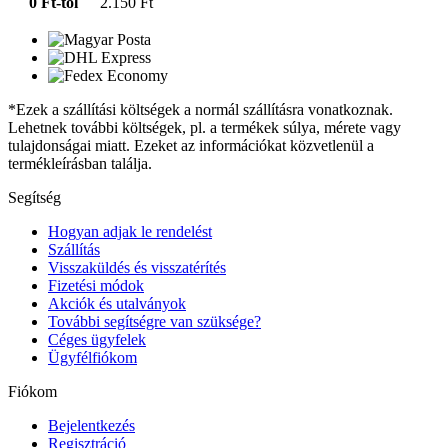
0 Ft-tól
2.150 Ft
*Ezek a szállítási költségek a normál szállításra vonatkoznak.
Lehetnek további költségek, pl. a termékek súlya, mérete vagy
tulajdonságai miatt. Ezeket az információkat közvetlenül a
termékleírásban találja.
Segítség
Hogyan adjak le rendelést
Szállítás
Visszaküldés és visszatérítés
Fizetési módok
Akciók és utalványok
További segítségre van szüksége?
Céges ügyfelek
Ügyfélfiókom
Fiókom
Bejelentkezés
Regisztráció