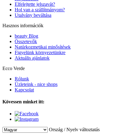
Elfelejtette jelszavát?
Hol van a szállítmányom?
Utalvány beváltása
Hasznos információk
beauty Blog
Összetevők
Natúrkozmetikai minősítések
Figyelünk környezetünkre
Aktuális ajánlatok
Ecco Verde
Rólunk
Üzleteink - nice shops
Kapcsolat
Kövessen minket itt:
Ország / Nyelv változtatás