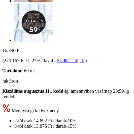
16.390 Ft
(
273.167 Ft / l
, 27% áfával
-
Szállítási díjak
)
Tartalom:
60 ml
raktáron
Kiszállítás augusztus 11., kedd
-ig, amennyiben
vasárnap 23:59-ig
rendel.
Mennyiségi kedvezmény
2-tól csak
14.692 Ft
/ darab
-10%
3-tól csak
13.876 Ft
/ darab
-15%