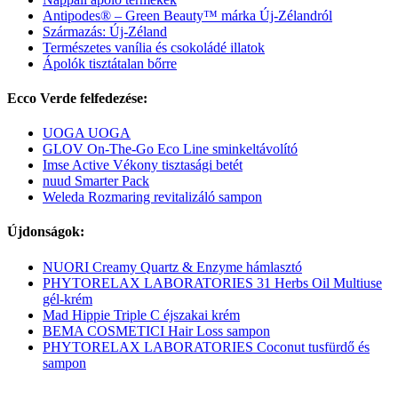
Antipodes® – Green Beauty™ márka Új-Zélandról
Származás: Új-Zéland
Természetes vanília és csokoládé illatok
Ápolók tisztátalan bőrre
Ecco Verde felfedezése:
UOGA UOGA
GLOV On-The-Go Eco Line sminkeltávolító
Imse Active Vékony tisztasági betét
nuud Smarter Pack
Weleda Rozmaring revitalizáló sampon
Újdonságok:
NUORI Creamy Quartz & Enzyme hámlasztó
PHYTORELAX LABORATORIES 31 Herbs Oil Multiuse
gél-krém
Mad Hippie Triple C éjszakai krém
BEMA COSMETICI Hair Loss sampon
PHYTORELAX LABORATORIES Coconut tusfürdő és
sampon