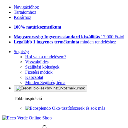
Navigációhoz
Tartalomhoz
Kosárhoz
100% natúrkozmetikum
Magyarország: Ingyenes standard kiszállítás
17.000 Ft-tól
Legalább 1 ingyenes termékminta
minden rendeléshez
Segítség
Hol van a rendelésem?
Visszaküldés
Szállítási költségek
Fizetési módok
Kapcsolat
Minden Segítség-téma
Több inspiráció
Öko-tisztítószerek és sok más