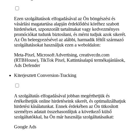
Ezen szolgáltatások elfogadásával az Ön böngészési és
vásárlási magatartása alapján érdeklődési köréhez szabott
hirdetéseket, szponzorált tartalmakat vagy kedvezményes
promóciókat tudunk biztosítani, és mérni tudjuk azok sikerét.
Az Ön beleegyezésével az alábbi, harmadik féltől származó
szolgáltatásokat használjuk ezen a weboldalon:
Meta-Pixel, Microsoft Advertising, creativecdn.com
(RTBHouse), TikTok Pixel, Kattintásalapú termékajánlások,
Ads Defender
Kiterjesztett Conversion-Tracking
A szolgáltatás elfogadásával jobban megérthetjük és
értékelhetjük online hirdetéseink sikerét, és optimalizálhatjuk
hirdetési kínálatunkat. Ennek érdekében az Ön titkosított
személyes adatait összehasonlítjuk a következő külső
szolgáltatókkal, ha Ön már használja szolgáltatásaikat:
Google Ads