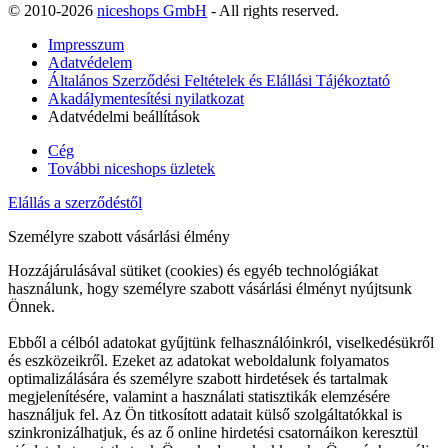
© 2010-2026
niceshops GmbH
- All rights reserved.
Impresszum
Adatvédelem
Általános Szerződési Feltételek és Elállási Tájékoztató
Akadálymentesítési nyilatkozat
Adatvédelmi beállítások
Cég
További niceshops üzletek
Elállás a szerződéstől
Személyre szabott vásárlási élmény
Hozzájárulásával sütiket (cookies) és egyéb technológiákat
használunk, hogy személyre szabott vásárlási élményt nyújtsunk
Önnek.
Ebből a célból adatokat gyűjtünk felhasználóinkról, viselkedésükről
és eszközeikről. Ezeket az adatokat weboldalunk folyamatos
optimalizálására és személyre szabott hirdetések és tartalmak
megjelenítésére, valamint a használati statisztikák elemzésére
használjuk fel. Az Ön titkosított adatait külső szolgáltatókkal is
szinkronizálhatjuk, és az ő online hirdetési csatornáikon keresztül