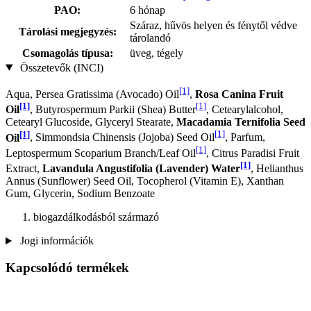
PAO:
6 hónap
Száraz, hűvös helyen és fénytől védve
Tárolási megjegyzés:
tárolandó
Csomagolás típusa:
üveg, tégely
Összetevők (INCI)
[1]
Aqua, Persea Gratissima (Avocado) Oil
,
Rosa Canina Fruit
[1]
[1]
Oil
, Butyrospermum Parkii (Shea) Butter
, Cetearylalcohol,
Cetearyl Glucoside, Glyceryl Stearate,
Macadamia Ternifolia Seed
[1]
[1]
Oil
, Simmondsia Chinensis (Jojoba) Seed Oil
, Parfum,
[1]
Leptospermum Scoparium Branch/Leaf Oil
, Citrus Paradisi Fruit
[1]
Extract,
Lavandula Angustifolia (Lavender) Water
, Helianthus
Annus (Sunflower) Seed Oil, Tocopherol (Vitamin E), Xanthan
Gum, Glycerin, Sodium Benzoate
biogazdálkodásból származó
Jogi információk
Kapcsolódó termékek