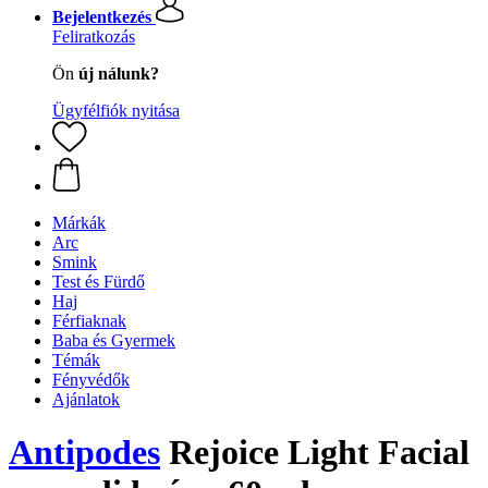
Bejelentkezés
Feliratkozás
Ön
új nálunk?
Ügyfélfiók nyitása
Márkák
Arc
Smink
Test és Fürdő
Haj
Férfiaknak
Baba és Gyermek
Témák
Fényvédők
Ajánlatok
Antipodes
Rejoice Light Facial