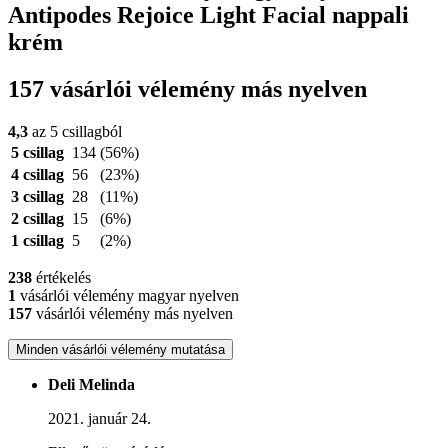
Antipodes Rejoice Light Facial nappali
krém
157 vásárlói vélemény más nyelven
4,3
az 5 csillagból
5 csillag
134
(56%)
4 csillag
56
(23%)
3 csillag
28
(11%)
2 csillag
15
(6%)
1 csillag
5
(2%)
238
értékelés
1
vásárlói vélemény magyar nyelven
157
vásárlói vélemény más nyelven
Minden vásárlói vélemény mutatása
Deli Melinda
2021. január 24.