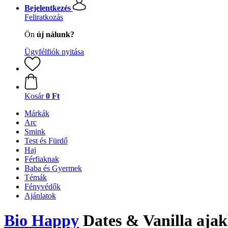
Bejelentkezés
Feliratkozás
Ön
új nálunk?
Ügyfélfiók nyitása
Kosár
0 Ft
Márkák
Arc
Smink
Test és Fürdő
Haj
Férfiaknak
Baba és Gyermek
Témák
Fényvédők
Ajánlatok
Bio Happy
Dates & Vanilla ajak