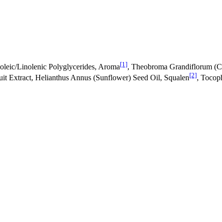
[1]
oleic/Linolenic Polyglycerides, Aroma
, Theobroma Grandiflorum (C
[2]
 Fruit Extract, Helianthus Annus (Sunflower) Seed Oil, Squalen
, Tocop