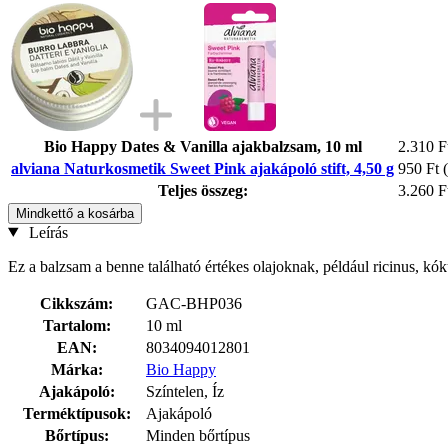
Bio Happy Dates & Vanilla ajakbalzsam, 10 ml
2.310 F
alviana Naturkosmetik Sweet Pink ajakápoló stift, 4,50 g
950 Ft
Teljes összeg:
3.260 F
Mindkettő a kosárba
Leírás
Ez a balzsam a benne található értékes olajoknak, például ricinus, kók
Cikkszám:
GAC-BHP036
Tartalom:
10 ml
EAN:
8034094012801
Márka:
Bio Happy
Ajakápoló:
Színtelen, Íz
Terméktípusok:
Ajakápoló
Bőrtípus:
Minden bőrtípus