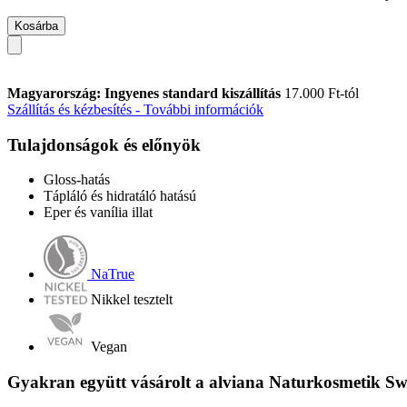
Kosárba
Magyarország: Ingyenes standard kiszállítás
17.000 Ft-tól
Szállítás és kézbesítés - További információk
Tulajdonságok és előnyök
Gloss-hatás
Tápláló és hidratáló hatású
Eper és vanília illat
NaTrue
Nikkel tesztelt
Vegan
Gyakran együtt vásárolt a alviana Naturkosmetik Swee