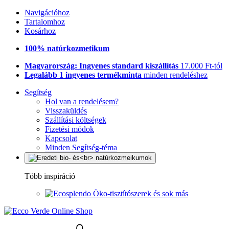
Navigációhoz
Tartalomhoz
Kosárhoz
100% natúrkozmetikum
Magyarország: Ingyenes standard kiszállítás
17.000 Ft-tól
Legalább 1 ingyenes termékminta
minden rendeléshez
Segítség
Hol van a rendelésem?
Visszaküldés
Szállítási költségek
Fizetési módok
Kapcsolat
Minden Segítség-téma
Több inspiráció
Öko-tisztítószerek és sok más