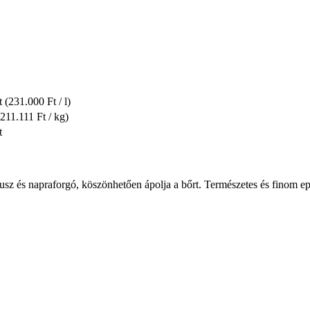
t
(231.000 Ft / l)
(211.111 Ft / kg)
t
usz és napraforgó, köszönhetően ápolja a bőrt. Természetes és finom eper