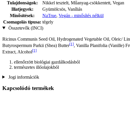
Tulajdonságok:
Nikkel tesztelt, Műanyag-csökkentett, Vegan
Illatjegyek:
Gyümölcsös, Vaníliás
Minősítések:
NaTrue
,
Vegán - minősítés nélkül
Csomagolás típusa:
tégely
Összetevők (INCI)
Ricinus Communis Seed Oil, Hydrogenated Vegetable Oil, Oleic/ Lin
[1]
Butyrospermum Parkii (Shea) Butter
, Vanilla Planifolia (Vanille)
[1]
Extract, Alcohol
ellenőrzött biológiai gazdálkodásból
természetes illóolajokból
Jogi információk
Kapcsolódó termékek