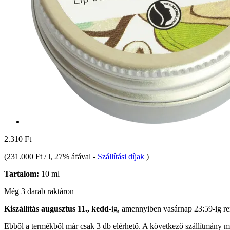
2.310 Ft
(
231.000 Ft / l
, 27% áfával
-
Szállítási díjak
)
Tartalom:
10 ml
Még 3 darab raktáron
Kiszállítás augusztus 11., kedd
-ig, amennyiben
vasárnap 23:59-ig
re
Ebből a termékből már csak 3 db elérhető. A következő szállítmány má