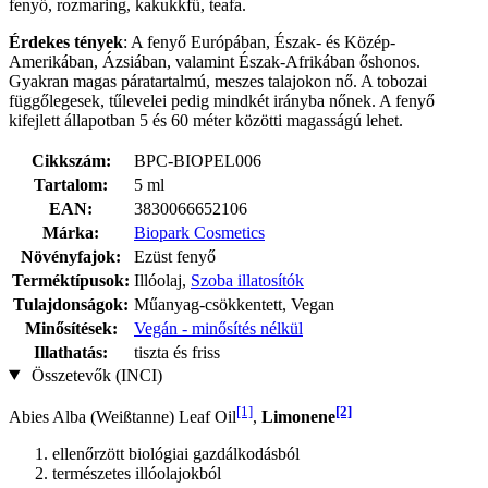
fenyő, rozmaring, kakukkfű, teafa.
Érdekes tények
: A fenyő Európában, Észak- és Közép-
Amerikában, Ázsiában, valamint Észak-Afrikában őshonos.
Gyakran magas páratartalmú, meszes talajokon nő. A tobozai
függőlegesek, tűlevelei pedig mindkét irányba nőnek. A fenyő
kifejlett állapotban 5 és 60 méter közötti magasságú lehet.
Cikkszám:
BPC-BIOPEL006
Tartalom:
5 ml
EAN:
3830066652106
Márka:
Biopark Cosmetics
Növényfajok:
Ezüst fenyő
Terméktípusok:
Illóolaj,
Szoba illatosítók
Tulajdonságok:
Műanyag-csökkentett, Vegan
Minősítések:
Vegán - minősítés nélkül
Illathatás:
tiszta és friss
Összetevők (INCI)
[1]
[2]
Abies Alba (Weißtanne) Leaf Oil
,
Limonene
ellenőrzött biológiai gazdálkodásból
természetes illóolajokból