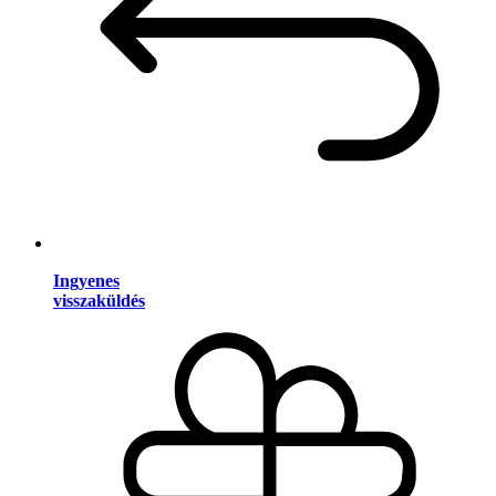
Ingyenes
visszaküldés