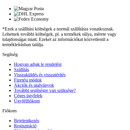
*Ezek a szállítási költségek a normál szállításra vonatkoznak.
Lehetnek további költségek, pl. a termékek súlya, mérete vagy
tulajdonságai miatt. Ezeket az információkat közvetlenül a
termékleírásban találja.
Segítség
Hogyan adjak le rendelést
Szállítás
Visszaküldés és visszatérítés
Fizetési módok
Akciók és utalványok
További segítségre van szüksége?
Céges ügyfelek
Ügyfélfiókom
Fiókom
Bejelentkezés
Regisztráció