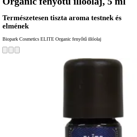
Organic fenyőtű illóolaj, 5 ml
Természetesen tiszta aroma testnek és
elmének
Biopark Cosmetics ELITE Organic fenyőtű illóolaj