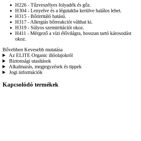
H226 - Tűzveszélyes folyadék és gőz.
H304 - Lenyelve és a légutakba kerülve halálos lehet.
H315 - Bőrirritáló hatású.
H317 - Allergiás bőrreakciót válthat ki.
H319 - Súlyos szemirritációt okoz.
H411 - Mérgező a vízi élővilágra, hosszan tartó károsodást
okoz.
Bővebben
Kevesebb mutatása
Az ELITE Organic illóolajokról
Biztonsági utasítások
Alkalmazás, megjegyzések és tippek
Jogi információk
Kapcsolódó termékek