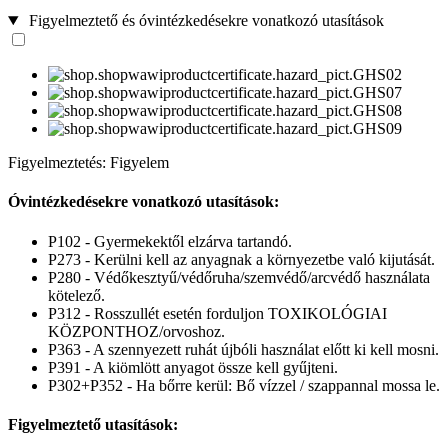
Figyelmeztető és óvintézkedésekre vonatkozó utasítások
Figyelmeztetés: Figyelem
Óvintézkedésekre vonatkozó utasítások:
P102 - Gyermekektől elzárva tartandó.
P273 - Kerülni kell az anyagnak a környezetbe való kijutását.
P280 - Védőkesztyű/védőruha/szemvédő/arcvédő használata
kötelező.
P312 - Rosszullét esetén forduljon TOXIKOLÓGIAI
KÖZPONTHOZ/orvoshoz.
P363 - A szennyezett ruhát újbóli használat előtt ki kell mosni.
P391 - A kiömlött anyagot össze kell gyűjteni.
P302+P352 - Ha bőrre kerül: Bő vízzel / szappannal mossa le.
Figyelmeztető utasítások: