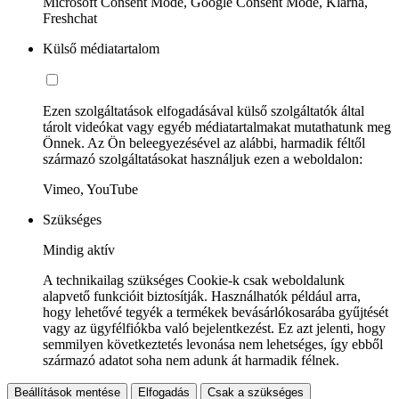
Microsoft Consent Mode, Google Consent Mode, Klarna,
Freshchat
Külső médiatartalom
Ezen szolgáltatások elfogadásával külső szolgáltatók által
tárolt videókat vagy egyéb médiatartalmakat mutathatunk meg
Önnek. Az Ön beleegyezésével az alábbi, harmadik féltől
származó szolgáltatásokat használjuk ezen a weboldalon:
Vimeo, YouTube
Szükséges
Mindig aktív
A technikailag szükséges Cookie-k csak weboldalunk
alapvető funkcióit biztosítják. Használhatók például arra,
hogy lehetővé tegyék a termékek bevásárlókosarába gyűjtését
vagy az ügyfélfiókba való bejelentkezést. Ez azt jelenti, hogy
semmilyen következtetés levonása nem lehetséges, így ebből
származó adatot soha nem adunk át harmadik félnek.
Beállítások mentése
Elfogadás
Csak a szükséges