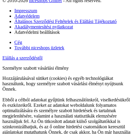
© 2010-2026
niceshops GmbH
- All rights reserved.
Impresszum
Adatvédelem
Általános Szerződési Feltételek és Elállási Tájékoztató
Akadálymentesítési nyilatkozat
Adatvédelmi beállítások
Cég
További niceshops üzletek
Elállás a szerződéstől
Személyre szabott vásárlási élmény
Hozzájárulásával sütiket (cookies) és egyéb technológiákat
használunk, hogy személyre szabott vásárlási élményt nyújtsunk
Önnek.
Ebből a célból adatokat gyűjtünk felhasználóinkról, viselkedésükről
és eszközeikről. Ezeket az adatokat weboldalunk folyamatos
optimalizálására és személyre szabott hirdetések és tartalmak
megjelenítésére, valamint a használati statisztikák elemzésére
használjuk fel. Az Ön titkosított adatait külső szolgáltatókkal is
szinkronizálhatjuk, és az ő online hirdetési csatornáikon keresztül
ajánlatokat mutathatunk Önnek, de csak akkor, ha Ön már használja