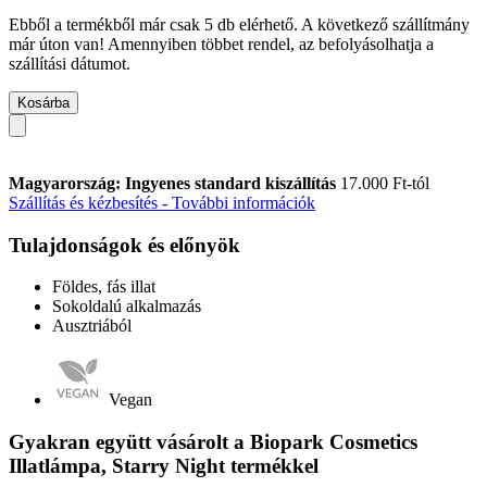
Ebből a termékből már csak 5 db elérhető. A következő szállítmány
már úton van! Amennyiben többet rendel, az befolyásolhatja a
szállítási dátumot.
Kosárba
Magyarország: Ingyenes standard kiszállítás
17.000 Ft-tól
Szállítás és kézbesítés - További információk
Tulajdonságok és előnyök
Földes, fás illat
Sokoldalú alkalmazás
Ausztriából
Vegan
Gyakran együtt vásárolt a Biopark Cosmetics
Illatlámpa, Starry Night termékkel