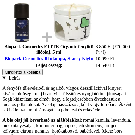
Biopark Cosmetics ELITE Organic fenyőtű
3.850 Ft
(770.000
illóolaj, 5 ml
Ft / l)
Biopark Cosmetics Illatlámpa, Starry Night
10.690 Ft
Teljes összeg:
14.540 Ft
Mindkettő a kosárba
Leírás
A fenyőfa tűleveleiből és ágaiból vízgőz-desztillációval kinyert,
kiváló minőségű olaj bizonyítja frissítő és nyugtató tulajdonságait.
Segít kitisztítani az elmét, hogy a legteljesebben élvezhessük a
tudatos pillanatokat. Az olaj masszázsolajként vagy fürdőadalékként
is kiváló, valamint támogatja a pihenést és relaxációt.
A bio olaj jól keverhető az alábbiakkal
: római kamilla, levendula,
muskotályzsálya, koriandermag, ciprus, édeskömény, tömjén,
gólyaorr, citrom, narancs, borókabogyó, babérlevél, fekete bors,