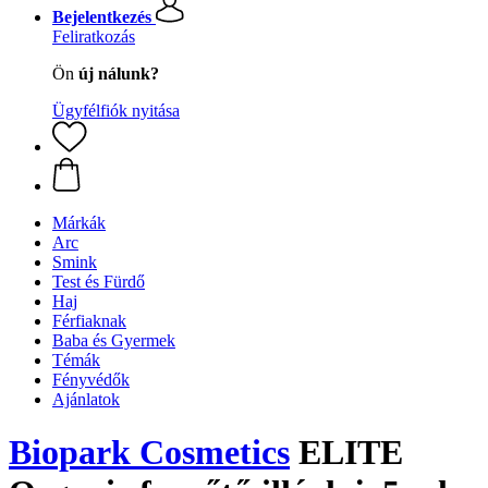
Bejelentkezés
Feliratkozás
Ön
új nálunk?
Ügyfélfiók nyitása
Márkák
Arc
Smink
Test és Fürdő
Haj
Férfiaknak
Baba és Gyermek
Témák
Fényvédők
Ajánlatok
Biopark Cosmetics
ELITE