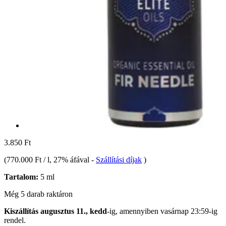
3.850 Ft
(
770.000 Ft / l
, 27% áfával
-
Szállítási díjak
)
Tartalom:
5 ml
Még 5 darab raktáron
Kiszállítás augusztus 11., kedd
-ig, amennyiben
vasárnap 23:59-ig
rendel.