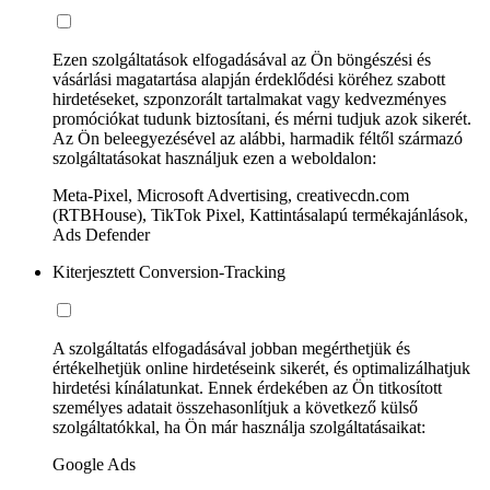
Ezen szolgáltatások elfogadásával az Ön böngészési és
vásárlási magatartása alapján érdeklődési köréhez szabott
hirdetéseket, szponzorált tartalmakat vagy kedvezményes
promóciókat tudunk biztosítani, és mérni tudjuk azok sikerét.
Az Ön beleegyezésével az alábbi, harmadik féltől származó
szolgáltatásokat használjuk ezen a weboldalon:
Meta-Pixel, Microsoft Advertising, creativecdn.com
(RTBHouse), TikTok Pixel, Kattintásalapú termékajánlások,
Ads Defender
Kiterjesztett Conversion-Tracking
A szolgáltatás elfogadásával jobban megérthetjük és
értékelhetjük online hirdetéseink sikerét, és optimalizálhatjuk
hirdetési kínálatunkat. Ennek érdekében az Ön titkosított
személyes adatait összehasonlítjuk a következő külső
szolgáltatókkal, ha Ön már használja szolgáltatásaikat:
Google Ads