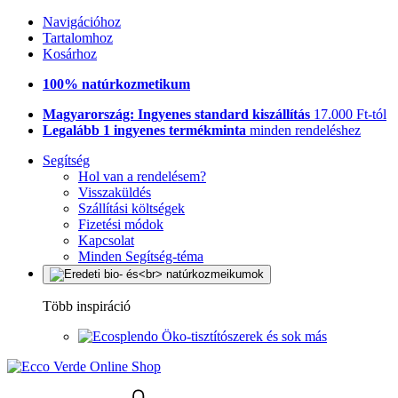
Navigációhoz
Tartalomhoz
Kosárhoz
100% natúrkozmetikum
Magyarország: Ingyenes standard kiszállítás
17.000 Ft-tól
Legalább 1 ingyenes termékminta
minden rendeléshez
Segítség
Hol van a rendelésem?
Visszaküldés
Szállítási költségek
Fizetési módok
Kapcsolat
Minden Segítség-téma
Több inspiráció
Öko-tisztítószerek és sok más