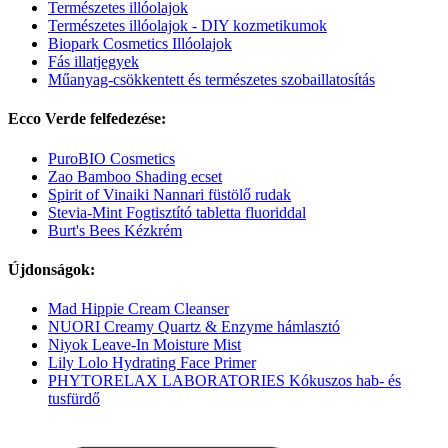
Természetes illóolajok
Természetes illóolajok - DIY kozmetikumok
Biopark Cosmetics Illóolajok
Fás illatjegyek
Műanyag-csökkentett és természetes szobaillatosítás
Ecco Verde felfedezése:
PuroBIO Cosmetics
Zao Bamboo Shading ecset
Spirit of Vinaiki Nannari füstölő rudak
Stevia-Mint Fogtisztító tabletta fluoriddal
Burt's Bees Kézkrém
Újdonságok:
Mad Hippie Cream Cleanser
NUORI Creamy Quartz & Enzyme hámlasztó
Niyok Leave-In Moisture Mist
Lily Lolo Hydrating Face Primer
PHYTORELAX LABORATORIES Kókuszos hab- és
tusfürdő