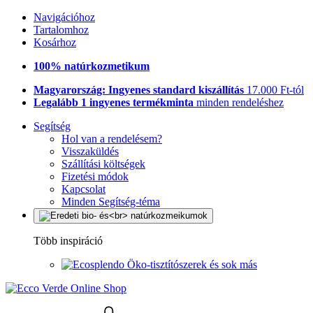
Navigációhoz
Tartalomhoz
Kosárhoz
100% natúrkozmetikum
Magyarország: Ingyenes standard kiszállítás
17.000 Ft-tól
Legalább 1 ingyenes termékminta
minden rendeléshez
Segítség
Hol van a rendelésem?
Visszaküldés
Szállítási költségek
Fizetési módok
Kapcsolat
Minden Segítség-téma
Több inspiráció
Öko-tisztítószerek és sok más