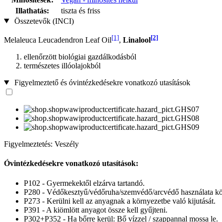
Illathatás:
tiszta és friss
Összetevők (INCI)
[1]
[2]
Melaleuca Leucadendron Leaf Oil
,
Linalool
ellenőrzött biológiai gazdálkodásból
természetes illóolajokból
Figyelmeztető és óvintézkedésekre vonatkozó utasítások
Figyelmeztetés: Veszély
Óvintézkedésekre vonatkozó utasítások:
P102 - Gyermekektől elzárva tartandó.
P280 - Védőkesztyű/védőruha/szemvédő/arcvédő használata kö
P273 - Kerülni kell az anyagnak a környezetbe való kijutását.
P391 - A kiömlött anyagot össze kell gyűjteni.
P302+P352 - Ha bőrre kerül: Bő vízzel / szappannal mossa le.