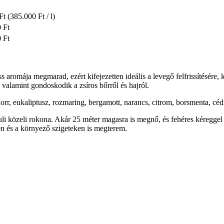
Ft
(385.000 Ft / l)
 Ft
 Ft
ss aromája megmarad, ezért kifejezetten ideális a levegő felfrissítésér
, valamint gondoskodik a zsíros bőrről és hajról.
rr, eukaliptusz, rozmaring, bergamott, narancs, citrom, borsmenta, céd
ouli közeli rokona. Akár 25 méter magasra is megnő, és fehéres kéreggel
en és a környező szigeteken is megterem.