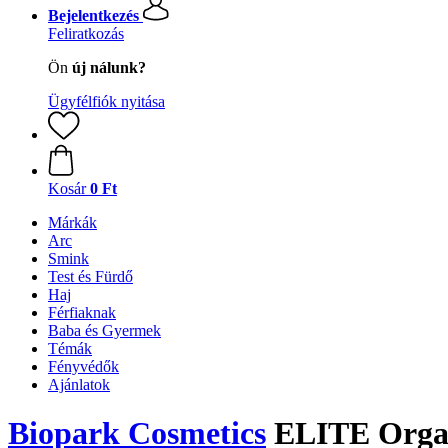
Bejelentkezés
Feliratkozás
Ön
új nálunk?
Ügyfélfiók nyitása
Kosár
0 Ft
Márkák
Arc
Smink
Test és Fürdő
Haj
Férfiaknak
Baba és Gyermek
Témák
Fényvédők
Ajánlatok
Biopark Cosmetics
ELITE Organi