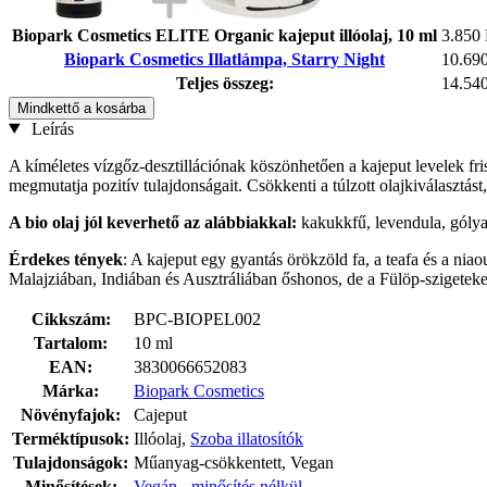
Biopark Cosmetics ELITE Organic kajeput illóolaj, 10 ml
3.850 
Biopark Cosmetics Illatlámpa, Starry Night
10.690
Teljes összeg:
14.540
Mindkettő a kosárba
Leírás
A kíméletes vízgőz-desztillációnak köszönhetően a kajeput levelek fri
megmutatja pozitív tulajdonságait. Csökkenti a túlzott olajkiválasztást
A bio olaj jól keverhető az alábbiakkal:
kakukkfű, levendula, gólyao
Érdekes tények
: A kajeput egy gyantás örökzöld fa, a teafa és a nia
Malajziában, Indiában és Ausztráliában őshonos, de a Fülöp-szigetek
Cikkszám:
BPC-BIOPEL002
Tartalom:
10 ml
EAN:
3830066652083
Márka:
Biopark Cosmetics
Növényfajok:
Cajeput
Terméktípusok:
Illóolaj,
Szoba illatosítók
Tulajdonságok:
Műanyag-csökkentett, Vegan
Minősítések:
Vegán - minősítés nélkül