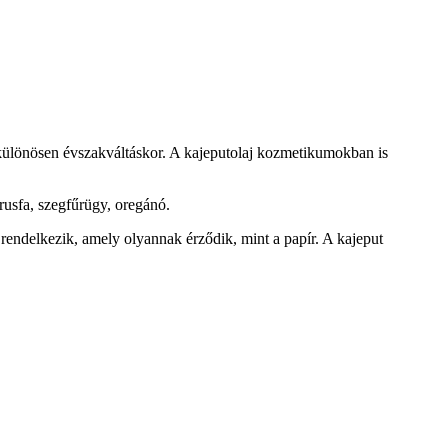
e, különösen évszakváltáskor. A kajeputolaj kozmetikumokban is
rusfa, szegfűrügy, oregánó.
 rendelkezik, amely olyannak érződik, mint a papír. A kajeput