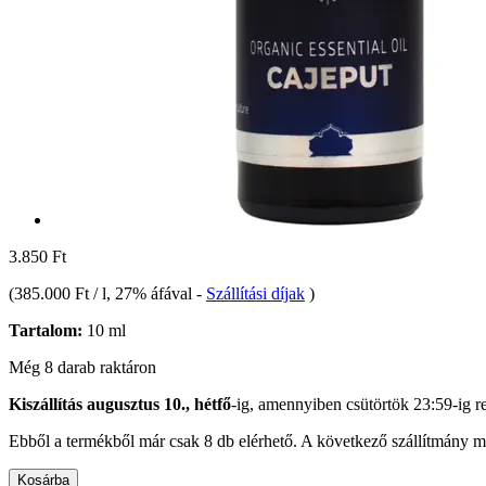
3.850 Ft
(
385.000 Ft / l
, 27% áfával
-
Szállítási díjak
)
Tartalom:
10 ml
Még 8 darab raktáron
Kiszállítás augusztus 10., hétfő
-ig, amennyiben
csütörtök 23:59-ig
re
Ebből a termékből már csak 8 db elérhető. A következő szállítmány má
Kosárba