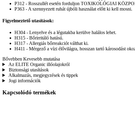
P312 - Rosszullét esetén forduljon TOXIKOLÓGIAI KÖZP
P363 - A szennyezett ruhát újbóli használat előtt ki kell mosni.
Figyelmeztető utasítások:
H304 - Lenyelve és a légutakba kerülve halálos lehet.
H315 - Bőrirritáló hatású.
H317 - Allergiás bőrreakciót válthat ki.
H411 - Mérgező a vízi élővilágra, hosszan tartó károsodást oko
Bővebben
Kevesebb mutatása
Az ELITE Organic illóolajokról
Biztonsági utasítások
Alkalmazás, megjegyzések és tippek
Jogi információk
Kapcsolódó termékek