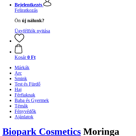
Bejelentkezés
Feliratkozás
Ön
új nálunk?
Ügyfélfiók nyitása
Kosár
0 Ft
Márkák
Arc
Smink
Test és Fürdő
Haj
Férfiaknak
Baba és Gyermek
Témák
Fényvédők
Ajánlatok
Biopark Cosmetics
Moringa