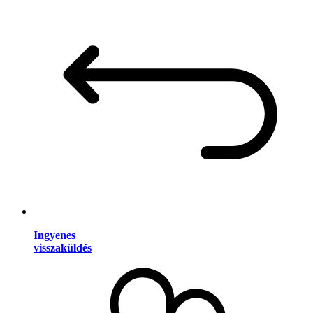
Ingyenes
visszaküldés