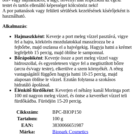
testet és tartós ellenálló képességet kölcsönöz neki!
A por pattanások vagy felületi sérülések kezelésének kísérőjeként is
használható.
Alkalmazás
:
Hajmaszkként
: Keverje a port meleg vízzel pasztává, vigye
fel a hajra, körkörös mozdulatokkal masszírozza be a
fejbőrbe, majd oszlassa el a hajvégekig. Hagyja hatni a krémet
legfeljebb 15 percig, majd öblítse le samponnal.
Bőrápolóként
: Keverje össze a port meleg vízzel vagy
hidroszollal, és egyenletesen vigye fel a megtisztított bőrre
(arcra és/vagy testre), elkerülve a szem környékét. A réteg
vastagságától függően hagyja hatni 10-15 percig, majd
alaposan öblítse le vízzel. Ezután folytassa a szokásos
hidratáló ápolással.
Élénkítő fürdőként
: Keverjen el néhány kanál Moringa port
100 ml nagyon meleg vízzel, és öntse a keveréket vízzel teli
fürdőkádba. Fürödjön 15-20 percig.
Cikkszám:
BPC-BIOP150
Tartalom:
100 g
EAN:
3830066651987
Márka:
Biopark Cosmetics