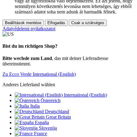
vagy az ügyfélfiókba való bejelentkezést. Ez azt jelenti, hogy
semmilyen következtetés levonása nem lehetséges, így ebből
származó adatot soha nem adunk át harmadik félnek.
Beállítások mentése
Elfogadás
Csak a szükséges
Adatvédelemi nyilatkozatot
Bist du im richtigen Shop?
Bitte wechsle zum Land
, das mit deiner Lieferadresse
übereinstimmt.
Zu Ecco Verde International (English)
Anderes Lieferland wählen
International (English)
Österreich
Italia
Deutschland
Great Britain
España
Slovenija
France