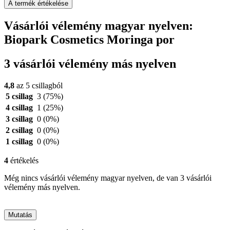
A termék értékelése
Vásárlói vélemény magyar nyelven:
Biopark Cosmetics Moringa por
3 vásárlói vélemény más nyelven
4,8
az 5 csillagból
5 csillag
3
(75%)
4 csillag
1
(25%)
3 csillag
0
(0%)
2 csillag
0
(0%)
1 csillag
0
(0%)
4
értékelés
Még nincs vásárlói vélemény magyar nyelven, de van 3 vásárlói
vélemény más nyelven.
Mutatás