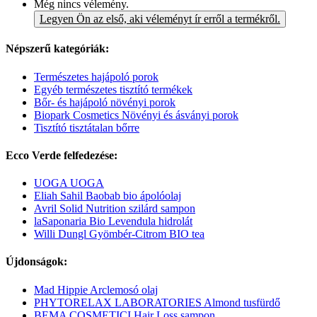
Még nincs vélemény.
Legyen Ön az első, aki véleményt ír erről a termékről.
Népszerű kategóriák:
Természetes hajápoló porok
Egyéb természetes tisztító termékek
Bőr- és hajápoló növényi porok
Biopark Cosmetics Növényi és ásványi porok
Tisztító tisztátalan bőrre
Ecco Verde felfedezése:
UOGA UOGA
Eliah Sahil Baobab bio ápolóolaj
Avril Solid Nutrition szilárd sampon
laSaponaria Bio Levendula hidrolát
Willi Dungl Gyömbér-Citrom BIO tea
Újdonságok:
Mad Hippie Arclemosó olaj
PHYTORELAX LABORATORIES Almond tusfürdő
BEMA COSMETICI Hair Loss sampon