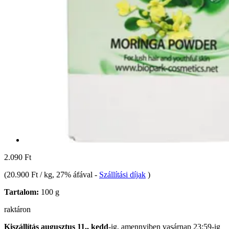
2.090 Ft
(
20.900 Ft / kg
, 27% áfával
-
Szállítási díjak
)
Tartalom:
100 g
raktáron
Kiszállítás augusztus 11., kedd
-ig, amennyiben
vasárnap 23:59-ig