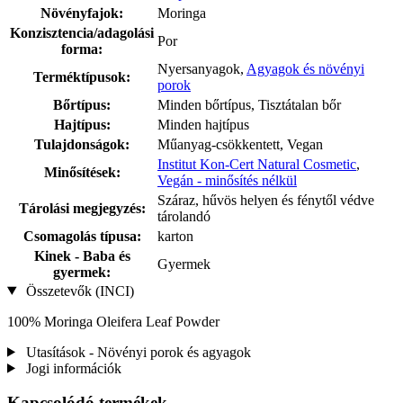
Növényfajok:
Moringa
Konzisztencia/adagolási
Por
forma:
Nyersanyagok,
Agyagok és növényi
Terméktípusok:
porok
Bőrtípus:
Minden bőrtípus, Tisztátalan bőr
Hajtípus:
Minden hajtípus
Tulajdonságok:
Műanyag-csökkentett, Vegan
Institut Kon-Cert Natural Cosmetic
,
Minősítések:
Vegán - minősítés nélkül
Száraz, hűvös helyen és fénytől védve
Tárolási megjegyzés:
tárolandó
Csomagolás típusa:
karton
Kinek - Baba és
Gyermek
gyermek:
Összetevők (INCI)
100% Moringa Oleifera Leaf Powder
Utasítások - Növényi porok és agyagok
Jogi információk
Kapcsolódó termékek