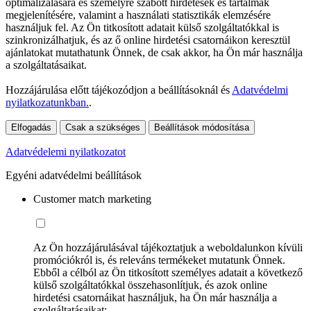
optimalizálására és személyre szabott hirdetések és tartalmak
megjelenítésére, valamint a használati statisztikák elemzésére
használjuk fel. Az Ön titkosított adatait külső szolgáltatókkal is
szinkronizálhatjuk, és az ő online hirdetési csatornáikon keresztül
ajánlatokat mutathatunk Önnek, de csak akkor, ha Ön már használja
a szolgáltatásaikat.
Hozzájárulása előtt tájékozódjon a beállításoknál és
Adatvédelmi
nyilatkozatunkban.
.
Elfogadás
Csak a szükséges
Beállítások módosítása
Adatvédelemi nyilatkozatot
Egyéni adatvédelmi beállítások
Customer match marketing
Az Ön hozzájárulásával tájékoztatjuk a weboldalunkon kívüli
promóciókról is, és releváns termékeket mutatunk Önnek.
Ebből a célból az Ön titkosított személyes adatait a következő
külső szolgáltatókkal összehasonlítjuk, és azok online
hirdetési csatornáikat használjuk, ha Ön már használja a
szolgáltatásaikat: