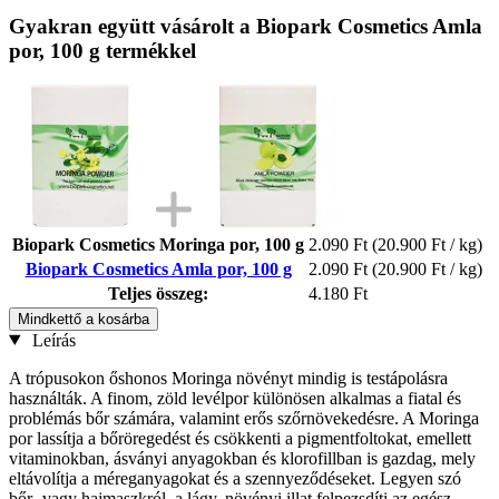
Gyakran együtt vásárolt a Biopark Cosmetics Amla
por, 100 g termékkel
Biopark Cosmetics Moringa por, 100 g
2.090 Ft
(20.900 Ft / kg)
Biopark Cosmetics Amla por, 100 g
2.090 Ft
(20.900 Ft / kg)
Teljes összeg:
4.180 Ft
Mindkettő a kosárba
Leírás
A trópusokon őshonos Moringa növényt mindig is testápolásra
használták. A finom, zöld levélpor különösen alkalmas a fiatal és
problémás bőr számára, valamint erős szőrnövekedésre. A Moringa
por lassítja a bőröregedést és csökkenti a pigmentfoltokat, emellett
vitaminokban, ásványi anyagokban és klorofillban is gazdag, mely
eltávolítja a méreganyagokat és a szennyeződéseket. Legyen szó
bőr- vagy hajmaszkról, a lágy, növényi illat felpezsdíti az egész