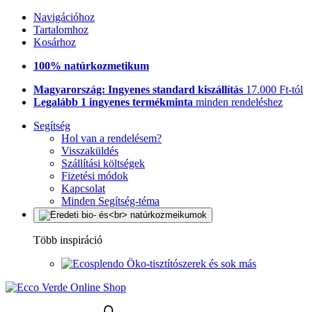
Navigációhoz
Tartalomhoz
Kosárhoz
100% natúrkozmetikum
Magyarország: Ingyenes standard kiszállítás
17.000 Ft-tól
Legalább 1 ingyenes termékminta
minden rendeléshez
Segítség
Hol van a rendelésem?
Visszaküldés
Szállítási költségek
Fizetési módok
Kapcsolat
Minden Segítség-téma
Több inspiráció
Öko-tisztítószerek és sok más