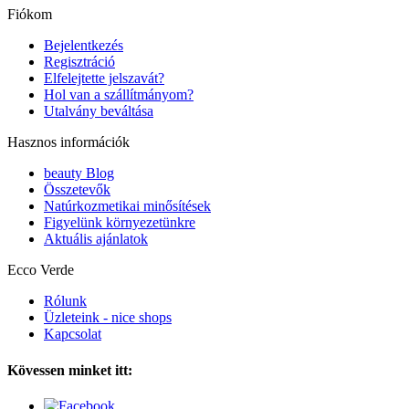
Fiókom
Bejelentkezés
Regisztráció
Elfelejtette jelszavát?
Hol van a szállítmányom?
Utalvány beváltása
Hasznos információk
beauty Blog
Összetevők
Natúrkozmetikai minősítések
Figyelünk környezetünkre
Aktuális ajánlatok
Ecco Verde
Rólunk
Üzleteink - nice shops
Kapcsolat
Kövessen minket itt: