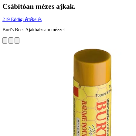
Csábítóan mézes ajkak.
219 Eddigi értékelés
Burt's Bees Ajakbalzsam mézzel