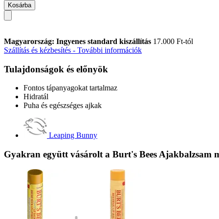
Kosárba
Magyarország: Ingyenes standard kiszállítás
17.000 Ft-tól
Szállítás és kézbesítés - További információk
Tulajdonságok és előnyök
Fontos tápanyagokat tartalmaz
Hidratál
Puha és egészséges ajkak
Leaping Bunny
Gyakran együtt vásárolt a Burt's Bees Ajakbalzsam m