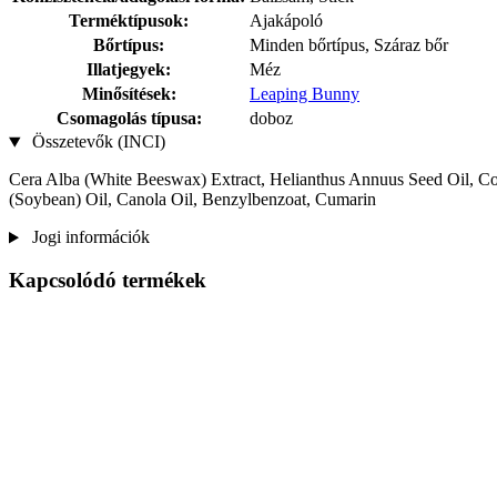
Terméktípusok:
Ajakápoló
Bőrtípus:
Minden bőrtípus, Száraz bőr
Illatjegyek:
Méz
Minősítések:
Leaping Bunny
Csomagolás típusa:
doboz
Összetevők (INCI)
Cera Alba (White Beeswax) Extract, Helianthus Annuus Seed Oil, Coc
(Soybean) Oil, Canola Oil, Benzylbenzoat, Cumarin
Jogi információk
Kapcsolódó termékek