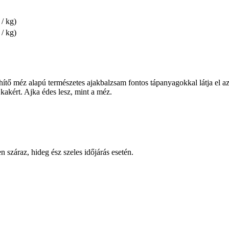
 / kg)
 / kg)
hítő méz alapú természetes ajakbalzsam fontos tápanyagokkal látja el az a
jkakért. Ajka édes lesz, mint a méz.
n száraz, hideg ész szeles időjárás esetén.