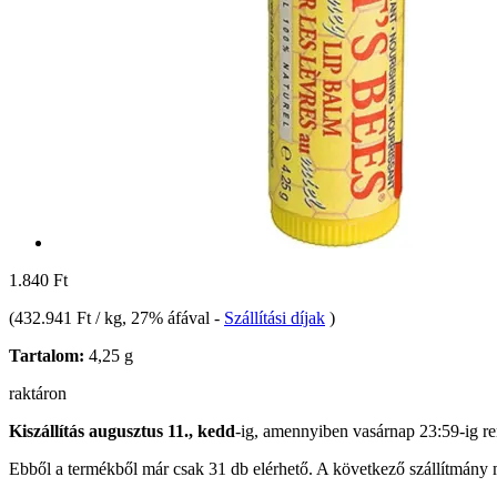
1.840 Ft
(
432.941 Ft / kg
, 27% áfával
-
Szállítási díjak
)
Tartalom:
4,25 g
raktáron
Kiszállítás augusztus 11., kedd
-ig, amennyiben
vasárnap 23:59-ig
re
Ebből a termékből már csak 31 db elérhető. A következő szállítmány m