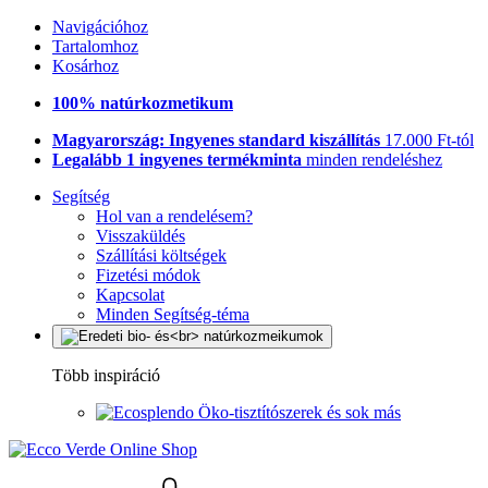
Navigációhoz
Tartalomhoz
Kosárhoz
100% natúrkozmetikum
Magyarország: Ingyenes standard kiszállítás
17.000 Ft-tól
Legalább 1 ingyenes termékminta
minden rendeléshez
Segítség
Hol van a rendelésem?
Visszaküldés
Szállítási költségek
Fizetési módok
Kapcsolat
Minden Segítség-téma
Több inspiráció
Öko-tisztítószerek és sok más