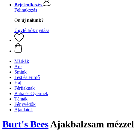
Bejelentkezés
Feliratkozás
Ön
új nálunk?
Ügyfélfiók nyitása
Márkák
Arc
Smink
Test és Fürdő
Haj
Férfiaknak
Baba és Gyermek
Témák
Fényvédők
Ajánlatok
Burt's Bees
Ajakbalzsam mézzel,