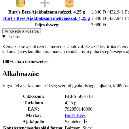
Burt's Bees Ajakbalzsam mézzel, 4,25 g
1.840 Ft
(432.941 Ft
Burt's Bees Ajakbalzsam méhviasszal, 4,25 g
1.840 Ft
(432.941 Ft
Teljes összeg:
3.680 Ft
Mindkettő a kosárba
Leírás
Kényeztesse ajkait ezzel a mézédes ápolóval. Ez az édes, irritáció eny
kakaóvajat és lanolint tartalmaz - a csodálatosan puha és egészséges a
100% -ban természetes!
Alkalmazás:
Vigye fel a balzsamot szükség szerinti gyakorisággal ajkaira, különöse
Cikkszám:
BEES-5001/13
Tartalom:
4,25 g
EAN:
792850148000
Márka:
Burt's Bees
Ajakápoló:
Színtelen, Íz
Konzisztencia/adagolási forma:
Balzsam, Stick