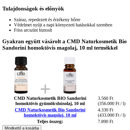
Tulajdonságok és előnyök
Száraz, repedezett és érzékeny bőrre
Védelmet nyújt a napi környezeti hatásokkal szemben
Friss arcszínt biztosít
Gyakran együtt vásárolt a CMD Naturkosmetik Bio
Sandorini homoktövis magolaj, 10 ml termékkel
CMD Naturkosmetik BIO Sandorini
3.560 Ft
homoktövis gyümölcshúsolaj, 10 ml
(356.000 Ft / l)
CMD Naturkosmetik Bio Sandorini
4.330 Ft
homoktövis magolaj, 10 ml
(433.000 Ft / l)
Teljes összeg:
7.890 Ft
Mindkettő a kosárba