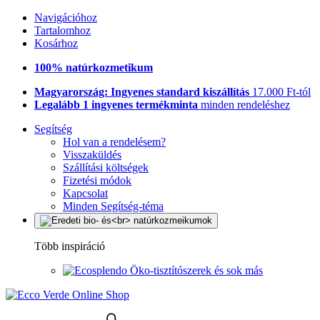
Navigációhoz
Tartalomhoz
Kosárhoz
100% natúrkozmetikum
Magyarország: Ingyenes standard kiszállítás
17.000 Ft-tól
Legalább 1 ingyenes termékminta
minden rendeléshez
Segítség
Hol van a rendelésem?
Visszaküldés
Szállítási költségek
Fizetési módok
Kapcsolat
Minden Segítség-téma
Több inspiráció
Öko-tisztítószerek és sok más