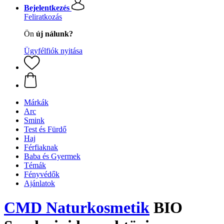
Bejelentkezés
Feliratkozás
Ön
új nálunk?
Ügyfélfiók nyitása
Márkák
Arc
Smink
Test és Fürdő
Haj
Férfiaknak
Baba és Gyermek
Témák
Fényvédők
Ajánlatok
CMD Naturkosmetik
BIO