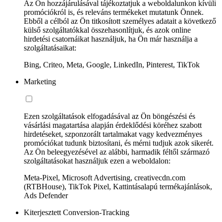
Az Ön hozzájárulásával tájékoztatjuk a weboldalunkon kívüli
promóciókról is, és releváns termékeket mutatunk Önnek.
Ebből a célból az Ön titkosított személyes adatait a következő
külső szolgáltatókkal összehasonlítjuk, és azok online
hirdetési csatornáikat használjuk, ha Ön már használja a
szolgáltatásaikat:
Bing, Criteo, Meta, Google, LinkedIn, Pinterest, TikTok
Marketing
Ezen szolgáltatások elfogadásával az Ön böngészési és
vásárlási magatartása alapján érdeklődési köréhez szabott
hirdetéseket, szponzorált tartalmakat vagy kedvezményes
promóciókat tudunk biztosítani, és mérni tudjuk azok sikerét.
Az Ön beleegyezésével az alábbi, harmadik féltől származó
szolgáltatásokat használjuk ezen a weboldalon:
Meta-Pixel, Microsoft Advertising, creativecdn.com
(RTBHouse), TikTok Pixel, Kattintásalapú termékajánlások,
Ads Defender
Kiterjesztett Conversion-Tracking