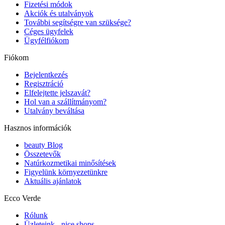
Fizetési módok
Akciók és utalványok
További segítségre van szüksége?
Céges ügyfelek
Ügyfélfiókom
Fiókom
Bejelentkezés
Regisztráció
Elfelejtette jelszavát?
Hol van a szállítmányom?
Utalvány beváltása
Hasznos információk
beauty Blog
Összetevők
Natúrkozmetikai minősítések
Figyelünk környezetünkre
Aktuális ajánlatok
Ecco Verde
Rólunk
Üzleteink - nice shops