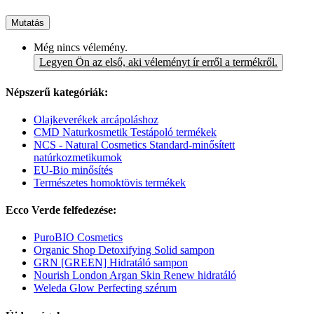
Mutatás
Még nincs vélemény.
Legyen Ön az első, aki véleményt ír erről a termékről.
Népszerű kategóriák:
Olajkeverékek arcápoláshoz
CMD Naturkosmetik Testápoló termékek
NCS - Natural Cosmetics Standard-minősített
natúrkozmetikumok
EU-Bio minősítés
Természetes homoktövis termékek
Ecco Verde felfedezése:
PuroBIO Cosmetics
Organic Shop Detoxifying Solid sampon
GRN [GREEN] Hidratáló sampon
Nourish London Argan Skin Renew hidratáló
Weleda Glow Perfecting szérum