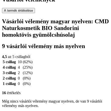
A termék értékelése
Vásárlói vélemény magyar nyelven: CMD
Naturkosmetik BIO Sandorini
homoktövis gyümölcshúsolaj
9 vásárlói vélemény más nyelven
4,5
az 5 csillagból
5 csillag
10
(62%)
4 csillag
4
(25%)
3 csillag
2
(12%)
2 csillag
0
(0%)
1 csillag
0
(0%)
16
értékelés
Még nincs vásárlói vélemény magyar nyelven, de van 9 vásárlói
vélemény más nyelven.