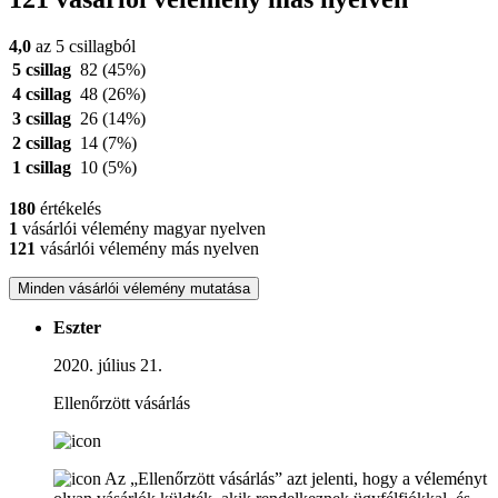
4,0
az 5 csillagból
5 csillag
82
(45%)
4 csillag
48
(26%)
3 csillag
26
(14%)
2 csillag
14
(7%)
1 csillag
10
(5%)
180
értékelés
1
vásárlói vélemény magyar nyelven
121
vásárlói vélemény más nyelven
Minden vásárlói vélemény mutatása
Eszter
2020. július 21.
Ellenőrzött vásárlás
Az „Ellenőrzött vásárlás” azt jelenti, hogy a véleményt