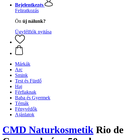
Bejelentkezés
Feliratkozás
Ön
új nálunk?
Ügyfélfiók nyitása
Márkák
Arc
Smink
Test és Fürdő
Haj
Férfiaknak
Baba és Gyermek
Témák
Fényvédők
Ajánlatok
CMD Naturkosmetik
Rio de