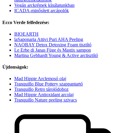
Vegán arckrémek kínálatunkban
ICADA-minősített arcápolók
Ecco Verde felfedezése:
BIOEARTH
laSaponaria Attivi Puri AHA Peeling
NAOBAY Detox Detoxing Foam tisztító
Le Erbe di Janas Füge és Mastix sampon
Martina Gebhardt Young & Active arctisztító
Újdonságok:
Mad Hippie Arclemosó olaj
Tranquillo Blue Pottery szappantartó
Tranquillo Retro tárolódoboz
Mad Hippie Antioxidant arcolaj
Tranquillo Nature peeling szivacs