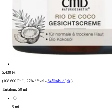
5.430 Ft
(
108.600 Ft / l
, 27% áfával
-
Szállítási díjak
)
Tartalom:
50 ml
5 ml