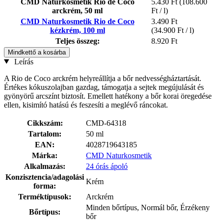
CMD Naturkosmetik Rio de Coco
5.430 Ft
(108.600
arckrém, 50 ml
Ft / l)
CMD Naturkosmetik Rio de Coco
3.490 Ft
kézkrém, 100 ml
(34.900 Ft / l)
Teljes összeg:
8.920 Ft
Mindkettő a kosárba
Leírás
A Rio de Coco arckrém helyreállítja a bőr nedvességháztartását.
Értékes kókuszolajban gazdag, támogatja a sejtek megújulását és
gyönyörű arcszínt biztosít. Emellett hatékony a bőr korai öregedése
ellen, kisimító hatású és feszesíti a meglévő ráncokat.
Cikkszám:
CMD-64318
Tartalom:
50 ml
EAN:
4028719643185
Márka:
CMD Naturkosmetik
Alkalmazás:
24 órás ápoló
Konzisztencia/adagolási
Krém
forma:
Terméktípusok:
Arckrém
Minden bőrtípus, Normál bőr, Érzékeny
Bőrtípus:
bőr