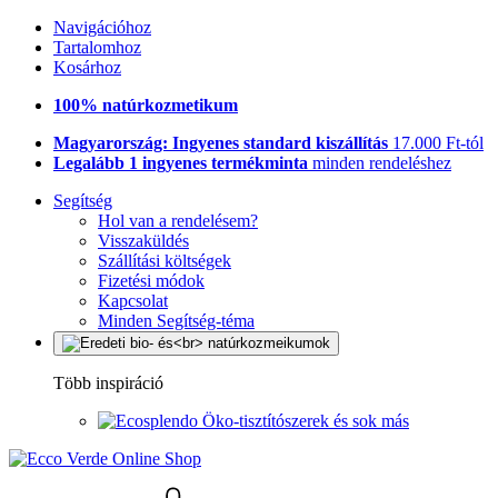
Navigációhoz
Tartalomhoz
Kosárhoz
100% natúrkozmetikum
Magyarország: Ingyenes standard kiszállítás
17.000 Ft-tól
Legalább 1 ingyenes termékminta
minden rendeléshez
Segítség
Hol van a rendelésem?
Visszaküldés
Szállítási költségek
Fizetési módok
Kapcsolat
Minden Segítség-téma
Több inspiráció
Öko-tisztítószerek és sok más