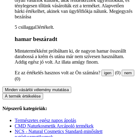
olyan vásárlók küldték, akik rendelkeznek ügyfélfiókkal, és
ténylegesen tőlünk vásárolták ezt a terméket. Alapvetően
bárki értékelhet, akinek van ügyfélfiókja nálunk.
Megjegyzés
bezárása
5 csillaggal3értékelt.
hamar beszáradt
Mintatermékként próbáltam ki, de nagyon hamar összeállt
darabossá a krém és utána már nem szívesen használtam.
Addig egész jó volt. Az illata amúgy finom.
Ez az értékelés hasznos volt az Ön számára?
(0)
igen
nem
(0)
Minden vásárlói vélemény mutatása
A termék értékelése
Népszerű kategóriák:
Természetes egész napos ápolás
CMD Naturkosmetik Arcápoló termékek
NCS - Natural Cosmetics Standard-minősített
natúrkozmetikumok