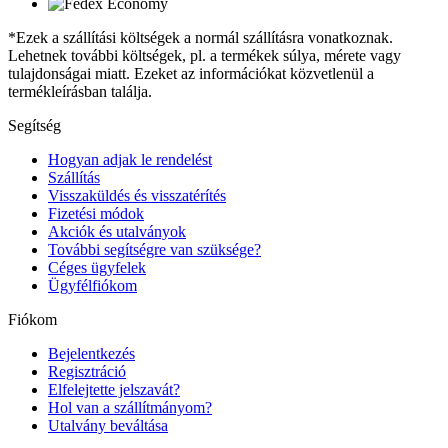
*Ezek a szállítási költségek a normál szállításra vonatkoznak.
Lehetnek további költségek, pl. a termékek súlya, mérete vagy
tulajdonságai miatt. Ezeket az információkat közvetlenül a
termékleírásban találja.
Segítség
Hogyan adjak le rendelést
Szállítás
Visszaküldés és visszatérítés
Fizetési módok
Akciók és utalványok
További segítségre van szüksége?
Céges ügyfelek
Ügyfélfiókom
Fiókom
Bejelentkezés
Regisztráció
Elfelejtette jelszavát?
Hol van a szállítmányom?
Utalvány beváltása