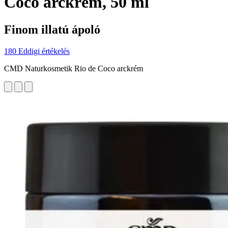
Coco arckrém, 50 ml
Finom illatú ápoló
180 Eddigi értékelés
CMD Naturkosmetik Rio de Coco arckrém