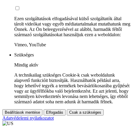
Ezen szolgáltatások elfogadásával külső szolgáltatók által
tárolt videókat vagy egyéb médiatartalmakat mutathatunk meg
Önnek. Az Ön beleegyezésével az alábbi, harmadik féltől
származó szolgáltatásokat használjuk ezen a weboldalon:
Vimeo, YouTube
Szükséges
Mindig aktív
A technikailag szükséges Cookie-k csak weboldalunk
alapvető funkcióit biztosítják. Használhatók például arra,
hogy lehetővé tegyék a termékek bevásárlókosarába gyűjtését
vagy az ügyfélfiókba való bejelentkezést. Ez azt jelenti, hogy
semmilyen következtetés levonása nem lehetséges, így ebből
származó adatot soha nem adunk át harmadik félnek.
Beállítások mentése
Elfogadás
Csak a szükséges
Adatvédelemi nyilatkozatot