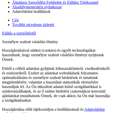
Általános Szerződési Feltételek és Elállási Tájékoztató
Akadálymentesítési nyilatkozat
Adatvédelmi beállítások
Cég
További niceshops üzletek
Elállás a szerződéstől
Személyre szabott vásárlási élmény
Hozzájárulásával sütiket (cookies) és egyéb technológiákat
használunk, hogy személyre szabott vásárlási élményt nyújtsunk
Önnek.
Ebből a célból adatokat gyűjtünk felhasználóinkról, viselkedésükről
és eszközeikről. Ezeket az adatokat weboldalunk folyamatos
optimalizálására és személyre szabott hirdetések és tartalmak
megjelenítésére, valamint a használati statisztikák elemzésére
használjuk fel. Az Ön titkosított adatait külső szolgáltatókkal is
szinkronizálhatjuk, és az ő online hirdetési csatornáikon keresztül
ajánlatokat mutathatunk Önnek, de csak akkor, ha Ön már használja
a szolgáltatásaikat.
Hozzájárulása előtt tájékozódjon a beállításoknál és
Adatvédelmi