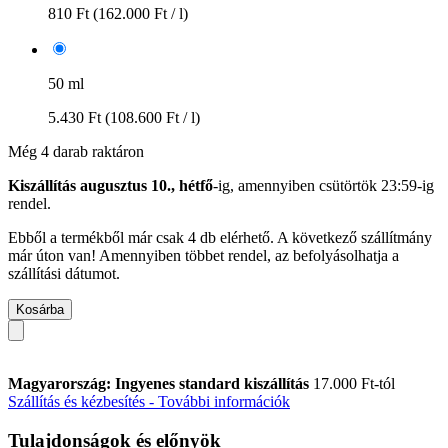
810 Ft
(162.000 Ft / l)
50 ml
5.430 Ft
(108.600 Ft / l)
Még 4 darab raktáron
Kiszállítás augusztus 10., hétfő
-ig, amennyiben
csütörtök 23:59-ig
rendel.
Ebből a termékből már csak 4 db elérhető. A következő szállítmány
már úton van! Amennyiben többet rendel, az befolyásolhatja a
szállítási dátumot.
Kosárba
Magyarország: Ingyenes standard kiszállítás
17.000 Ft-tól
Szállítás és kézbesítés - További információk
Tulajdonságok és előnyök