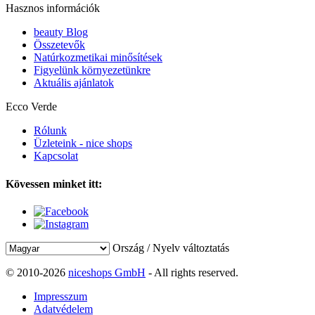
Hasznos információk
beauty Blog
Összetevők
Natúrkozmetikai minősítések
Figyelünk környezetünkre
Aktuális ajánlatok
Ecco Verde
Rólunk
Üzleteink - nice shops
Kapcsolat
Kövessen minket itt:
Ország / Nyelv változtatás
© 2010-2026
niceshops GmbH
- All rights reserved.
Impresszum
Adatvédelem