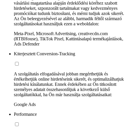
vásárlási magatartása alapján érdeklődési köréhez szabott
hirdetéseket, szponzorált tartalmakat vagy kedvezményes
promóciókat tudunk biztosítani, és mérni tudjuk azok sikerét.
Az Ön beleegyezésével az alábbi, harmadik féltől származó
szolgáltatásokat használjuk ezen a weboldalon:
Meta-Pixel, Microsoft Advertising, creativecdn.com
(RTBHouse), TikTok Pixel, Kattintásalapú termékajánlások,
Ads Defender
Kiterjesztett Conversion-Tracking
A szolgáltatás elfogadásával jobban megérthetjük és
értékelhetjük online hirdetéseink sikerét, és optimalizálhatjuk
hirdetési kínálatunkat. Ennek érdekében az Ön titkosított
személyes adatait összehasonlítjuk a következő külső
szolgáltatókkal, ha Ön már használja szolgáltatásaikat:
Google Ads
Performance