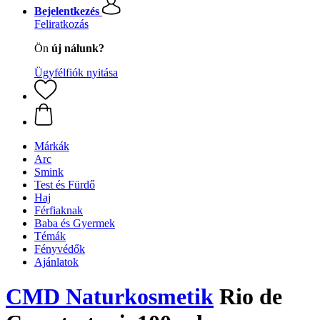
Bejelentkezés
Feliratkozás
Ön
új nálunk?
Ügyfélfiók nyitása
Márkák
Arc
Smink
Test és Fürdő
Haj
Férfiaknak
Baba és Gyermek
Témák
Fényvédők
Ajánlatok
CMD Naturkosmetik
Rio de