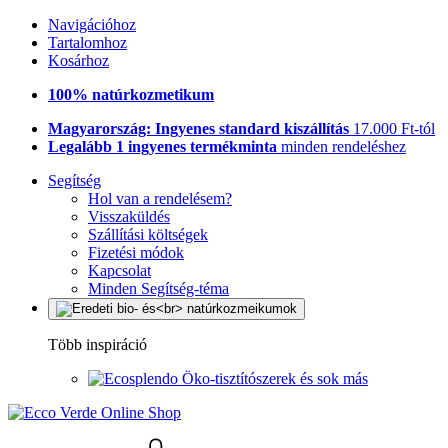
Navigációhoz
Tartalomhoz
Kosárhoz
100% natúrkozmetikum
Magyarország: Ingyenes standard kiszállítás
17.000 Ft-tól
Legalább 1 ingyenes termékminta
minden rendeléshez
Segítség
Hol van a rendelésem?
Visszaküldés
Szállítási költségek
Fizetési módok
Kapcsolat
Minden Segítség-téma
Több inspiráció
Öko-tisztítószerek és sok más