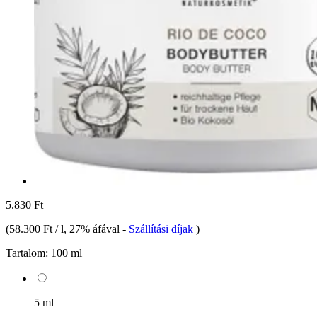
5.830 Ft
(
58.300 Ft / l
, 27% áfával
-
Szállítási díjak
)
Tartalom:
100 ml
5 ml