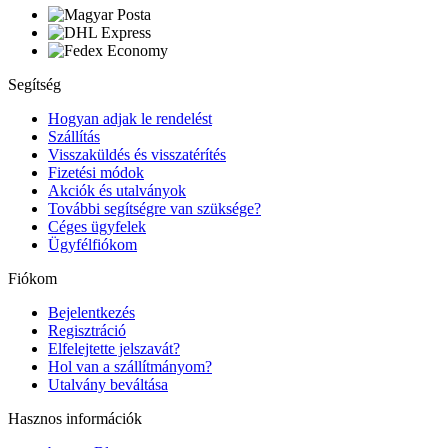
Segítség
Hogyan adjak le rendelést
Szállítás
Visszaküldés és visszatérítés
Fizetési módok
Akciók és utalványok
További segítségre van szüksége?
Céges ügyfelek
Ügyfélfiókom
Fiókom
Bejelentkezés
Regisztráció
Elfelejtette jelszavát?
Hol van a szállítmányom?
Utalvány beváltása
Hasznos információk