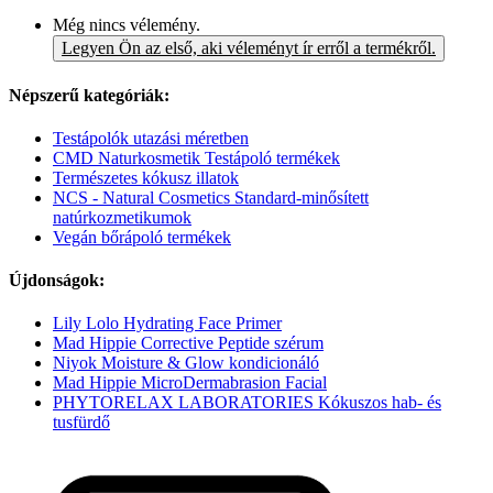
Még nincs vélemény.
Legyen Ön az első, aki véleményt ír erről a termékről.
Népszerű kategóriák:
Testápolók utazási méretben
CMD Naturkosmetik Testápoló termékek
Természetes kókusz illatok
NCS - Natural Cosmetics Standard-minősített
natúrkozmetikumok
Vegán bőrápoló termékek
Újdonságok:
Lily Lolo Hydrating Face Primer
Mad Hippie Corrective Peptide szérum
Niyok Moisture & Glow kondicionáló
Mad Hippie MicroDermabrasion Facial
PHYTORELAX LABORATORIES Kókuszos hab- és
tusfürdő