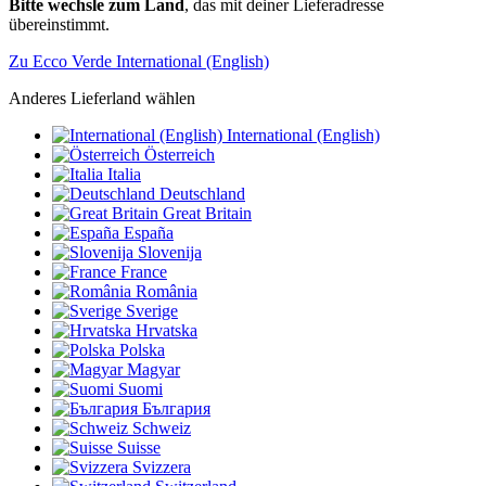
Bitte wechsle zum Land
, das mit deiner Lieferadresse
übereinstimmt.
Zu Ecco Verde International (English)
Anderes Lieferland wählen
International (English)
Österreich
Italia
Deutschland
Great Britain
España
Slovenija
France
România
Sverige
Hrvatska
Polska
Magyar
Suomi
България
Schweiz
Suisse
Svizzera