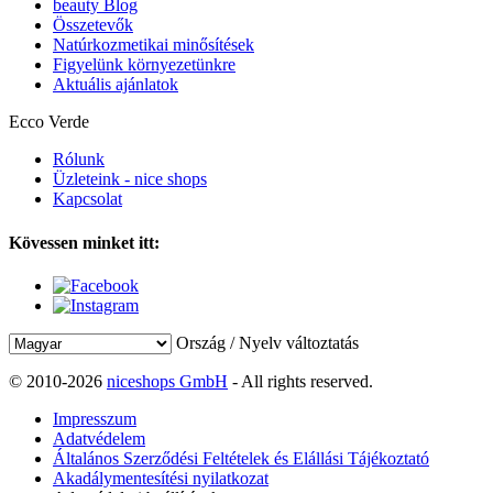
beauty Blog
Összetevők
Natúrkozmetikai minősítések
Figyelünk környezetünkre
Aktuális ajánlatok
Ecco Verde
Rólunk
Üzleteink - nice shops
Kapcsolat
Kövessen minket itt:
Ország / Nyelv változtatás
© 2010-2026
niceshops GmbH
- All rights reserved.
Impresszum
Adatvédelem
Általános Szerződési Feltételek és Elállási Tájékoztató
Akadálymentesítési nyilatkozat