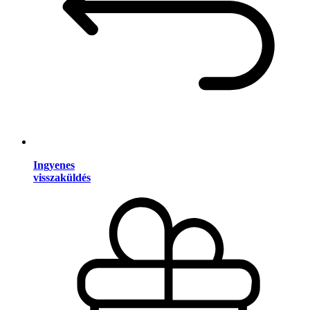
Ingyenes
visszaküldés