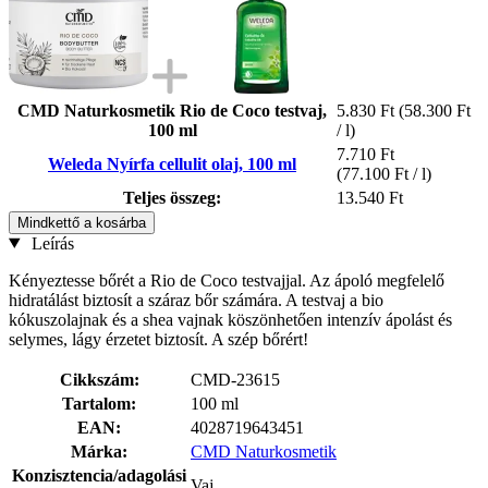
CMD Naturkosmetik Rio de Coco testvaj,
5.830 Ft
(58.300 Ft
100 ml
/ l)
7.710 Ft
Weleda Nyírfa cellulit olaj, 100 ml
(77.100 Ft / l)
Teljes összeg:
13.540 Ft
Mindkettő a kosárba
Leírás
Kényeztesse bőrét a Rio de Coco testvajjal. Az ápoló megfelelő
hidratálást biztosít a száraz bőr számára. A testvaj a bio
kókuszolajnak és a shea vajnak köszönhetően intenzív ápolást és
selymes, lágy érzetet biztosít. A szép bőrért!
Cikkszám:
CMD-23615
Tartalom:
100 ml
EAN:
4028719643451
Márka:
CMD Naturkosmetik
Konzisztencia/adagolási
Vaj