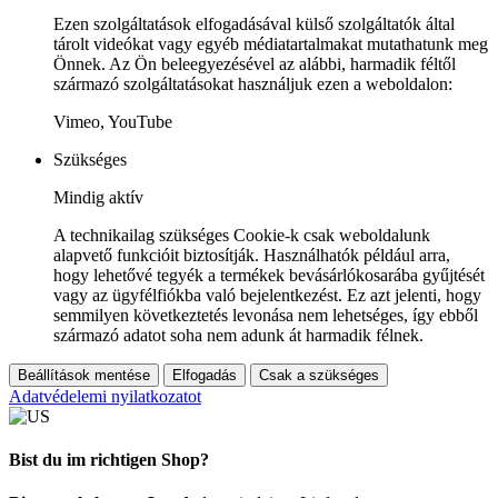
Ezen szolgáltatások elfogadásával külső szolgáltatók által
tárolt videókat vagy egyéb médiatartalmakat mutathatunk meg
Önnek. Az Ön beleegyezésével az alábbi, harmadik féltől
származó szolgáltatásokat használjuk ezen a weboldalon:
Vimeo, YouTube
Szükséges
Mindig aktív
A technikailag szükséges Cookie-k csak weboldalunk
alapvető funkcióit biztosítják. Használhatók például arra,
hogy lehetővé tegyék a termékek bevásárlókosarába gyűjtését
vagy az ügyfélfiókba való bejelentkezést. Ez azt jelenti, hogy
semmilyen következtetés levonása nem lehetséges, így ebből
származó adatot soha nem adunk át harmadik félnek.
Beállítások mentése
Elfogadás
Csak a szükséges
Adatvédelemi nyilatkozatot
Bist du im richtigen Shop?