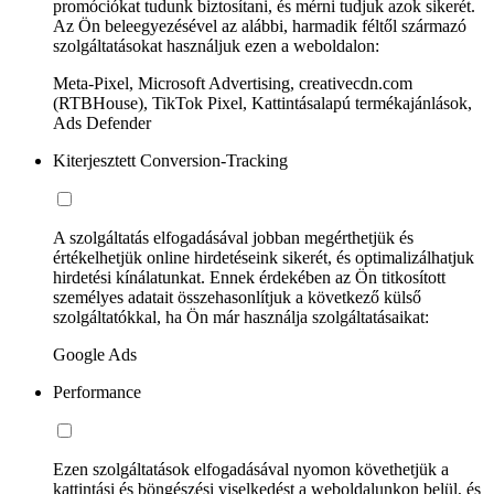
promóciókat tudunk biztosítani, és mérni tudjuk azok sikerét.
Az Ön beleegyezésével az alábbi, harmadik féltől származó
szolgáltatásokat használjuk ezen a weboldalon:
Meta-Pixel, Microsoft Advertising, creativecdn.com
(RTBHouse), TikTok Pixel, Kattintásalapú termékajánlások,
Ads Defender
Kiterjesztett Conversion-Tracking
A szolgáltatás elfogadásával jobban megérthetjük és
értékelhetjük online hirdetéseink sikerét, és optimalizálhatjuk
hirdetési kínálatunkat. Ennek érdekében az Ön titkosított
személyes adatait összehasonlítjuk a következő külső
szolgáltatókkal, ha Ön már használja szolgáltatásaikat:
Google Ads
Performance
Ezen szolgáltatások elfogadásával nyomon követhetjük a
kattintási és böngészési viselkedést a weboldalunkon belül, és