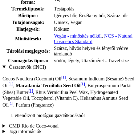
forma:
Terméktípusok:
Testápolás
Bőrtípus:
Igényes bőr, Érzékeny bőr, Száraz bőr
Tulajdonságok:
Unisex, Vegan
Illatjegyek:
Kókusz
Vegán - minősítés nélkül
,
NCS - Natural
Minősítések:
Cosmetics Standard
Száraz, hűvös helyen és fénytől védve
Tárolási megjegyzés:
tárolandó
Csomagolás típusa:
vödör, tégely, Utazóméret - Travel size
Összetevők (INCI)
[1]
Cocos Nucifera (Coconut) Oil
, Sesamum Indicum (Sesame) Seed
[1]
[1]
Oil
,
Macadamia Ternifolia Seed Oil
, Butyrospermum Parkii
[1]
(Shea) Butter
, Rhus Verniciflua Peel Wax, Hydrogenated
Vegetable Oil, Tocopherol (Vitamin E), Helianthus Annuus Seed
[1]
Oil
, Parfum (Fragrance)
ellenőrzött biológiai gazdálkodásból
CMD Rio de Coco-vonal
Jogi információk