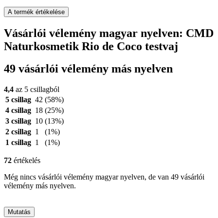
A termék értékelése
Vásárlói vélemény magyar nyelven: CMD
Naturkosmetik Rio de Coco testvaj
49 vásárlói vélemény más nyelven
4,4
az 5 csillagból
5 csillag
42
(58%)
4 csillag
18
(25%)
3 csillag
10
(13%)
2 csillag
1
(1%)
1 csillag
1
(1%)
72
értékelés
Még nincs vásárlói vélemény magyar nyelven, de van 49 vásárlói
vélemény más nyelven.
Mutatás