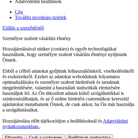
Adatvédelmi beállítások
Cég
További niceshops üzletek
Elállás a szerződéstől
Személyre szabott vásárlási élmény
Hozzájárulásával sütiket (cookies) és egyéb technológiákat
használunk, hogy személyre szabott vásárlási élményt nyújtsunk
Önnek.
Ebből a célból adatokat gyűjtünk felhasználóinkról, viselkedésükről
és eszközeikről. Ezeket az adatokat weboldalunk folyamatos
optimalizálására és személyre szabott hirdetések és tartalmak
megjelenítésére, valamint a használati statisztikák elemzésére
használjuk fel. Az Ön titkosított adatait külső szolgáltatókkal is
szinkronizálhatjuk, és az ő online hirdetési csatornáikon keresztül
ajánlatokat mutathatunk Önnek, de csak akkor, ha Ön már használja
a szolgáltatásaikat.
Hozzájárulása előtt tájékozódjon a beállításoknál és
Adatvédelmi
nyilatkozatunkban.
.
Elfogadás
Csak a szükséges
Beállítások módosítása