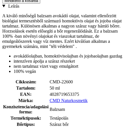
Mindkettő a kosárba
Leírás
A kiváló minőségű balzsam avokádó olajat, valamint ellenőrzött
biológiai termesztésből származó homoktövis olajat és jojoba olajat
tartalmaz. Különösen alkalmas a nagyon száraz vagy hámló bőrre.
Horzsolások esetén elősegíti a bőr regenerálódását. Ez a balzsam
100% -ban növényi olajokat és viaszokat tartalmaz, de
emulgeálószerek vagy víz mentes. Ezért kiválóan alkalmas a
gyermekek számára, mint "téli védelem" .
avokádóolajban, homoktövisolajban és jojobaolajban gazdag
intenzíven ápolja a száraz részeket
nem tartalmaz vizet vagy emulgátort
100% vegán
Cikkszám:
CMD-22600
Tartalom:
50 ml
EAN:
4028719653375
Márka:
CMD Naturkosmetik
Konzisztencia/adagolási
Balzsam
forma:
Terméktípusok:
Testápolás
Bőrtípus:
Száraz bőr