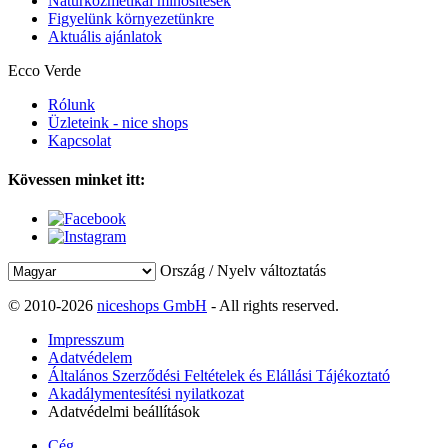
Natúrkozmetikai minősítések
Figyelünk környezetünkre
Aktuális ajánlatok
Ecco Verde
Rólunk
Üzleteink - nice shops
Kapcsolat
Kövessen minket itt:
Ország / Nyelv változtatás
© 2010-2026
niceshops GmbH
- All rights reserved.
Impresszum
Adatvédelem
Általános Szerződési Feltételek és Elállási Tájékoztató
Akadálymentesítési nyilatkozat
Adatvédelmi beállítások
Cég