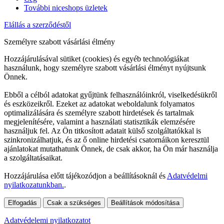
További niceshops üzletek
Elállás a szerződéstől
Személyre szabott vásárlási élmény
Hozzájárulásával sütiket (cookies) és egyéb technológiákat
használunk, hogy személyre szabott vásárlási élményt nyújtsunk
Önnek.
Ebből a célból adatokat gyűjtünk felhasználóinkról, viselkedésükről
és eszközeikről. Ezeket az adatokat weboldalunk folyamatos
optimalizálására és személyre szabott hirdetések és tartalmak
megjelenítésére, valamint a használati statisztikák elemzésére
használjuk fel. Az Ön titkosított adatait külső szolgáltatókkal is
szinkronizálhatjuk, és az ő online hirdetési csatornáikon keresztül
ajánlatokat mutathatunk Önnek, de csak akkor, ha Ön már használja
a szolgáltatásaikat.
Hozzájárulása előtt tájékozódjon a beállításoknál és
Adatvédelmi
nyilatkozatunkban.
.
Elfogadás
Csak a szükséges
Beállítások módosítása
Adatvédelemi nyilatkozatot