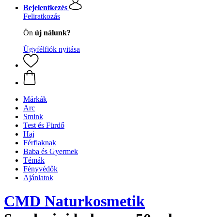
Bejelentkezés
Feliratkozás
Ön
új nálunk?
Ügyfélfiók nyitása
Márkák
Arc
Smink
Test és Fürdő
Haj
Férfiaknak
Baba és Gyermek
Témák
Fényvédők
Ajánlatok
CMD Naturkosmetik