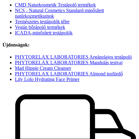
CMD Naturkosmetik Testápoló termékek
NCS - Natural Cosmetics Standard-minősített
natúrkozmetikumok
Természetes testápolók télre
Vegán bőrápoló termékek
ICADA-minősített testápolók
Újdonságok:
PHYTORELAX LABORATORIES Argánolajos testápoló
PHYTORELAX LABORATORIES Mandulás testvaj
Mad Hippie Cream Cleanser
PHYTORELAX LABORATORIES Almond tusfürdő
Lily Lolo Hydrating Face Primer