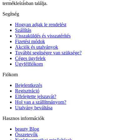
termékleírásban találja.
Segítség
Hogyan adjak le rendelést
Szállítás
Visszaküldés és visszatérítés
Fizetési módok
Akciók és utalványok
További segítségre van szüksége?
Céges ügyfelek
Ügyfélfiókom
Fiókom
Bejelentkezés
Regisztráció
Elfelejtette jelszavát?
Hol van a szállítmányom?
Utalvány beváltása
Hasznos információk
beauty Blog
Összetevők