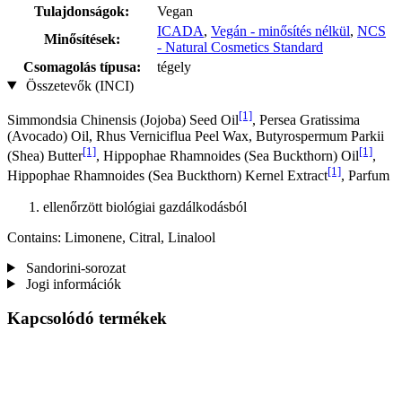
Tulajdonságok:
Vegan
ICADA
,
Vegán - minősítés nélkül
,
NCS
Minősítések:
- Natural Cosmetics Standard
Csomagolás típusa:
tégely
Összetevők (INCI)
[1]
Simmondsia Chinensis (Jojoba) Seed Oil
, Persea Gratissima
(Avocado) Oil, Rhus Verniciflua Peel Wax, Butyrospermum Parkii
[1]
[1]
(Shea) Butter
, Hippophae Rhamnoides (Sea Buckthorn) Oil
,
[1]
Hippophae Rhamnoides (Sea Buckthorn) Kernel Extract
, Parfum
ellenőrzött biológiai gazdálkodásból
Contains: Limonene, Citral, Linalool
Sandorini-sorozat
Jogi információk
Kapcsolódó termékek