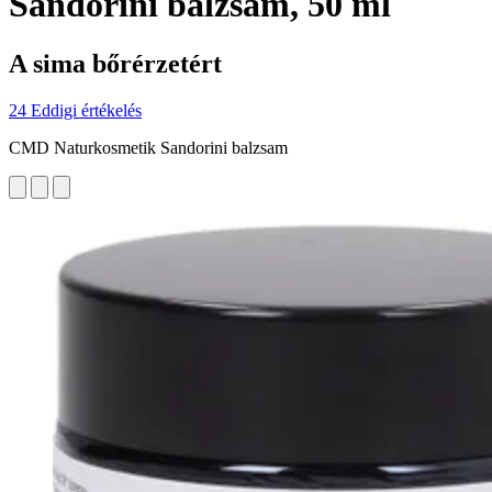
Sandorini balzsam, 50 ml
A sima bőrérzetért
24 Eddigi értékelés
CMD Naturkosmetik Sandorini balzsam