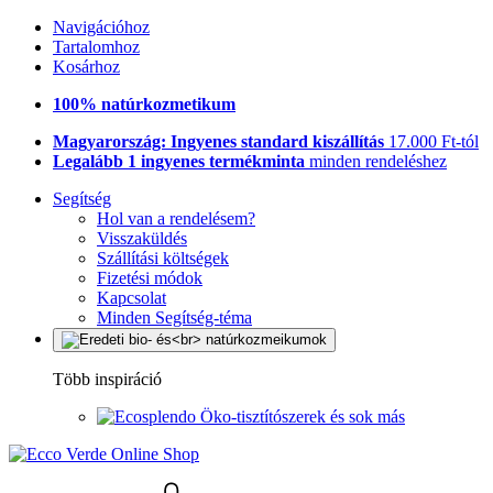
Navigációhoz
Tartalomhoz
Kosárhoz
100% natúrkozmetikum
Magyarország: Ingyenes standard kiszállítás
17.000 Ft-tól
Legalább 1 ingyenes termékminta
minden rendeléshez
Segítség
Hol van a rendelésem?
Visszaküldés
Szállítási költségek
Fizetési módok
Kapcsolat
Minden Segítség-téma
Több inspiráció
Öko-tisztítószerek és sok más