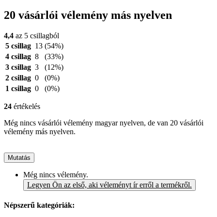
20 vásárlói vélemény más nyelven
4,4
az 5 csillagból
5 csillag
13
(54%)
4 csillag
8
(33%)
3 csillag
3
(12%)
2 csillag
0
(0%)
1 csillag
0
(0%)
24
értékelés
Még nincs vásárlói vélemény magyar nyelven, de van 20 vásárlói
vélemény más nyelven.
Mutatás
Még nincs vélemény.
Legyen Ön az első, aki véleményt ír erről a termékről.
Népszerű kategóriák: