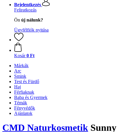
Bejelentkezés
Feliratkozás
Ön
új nálunk?
Ügyfélfiók nyitása
Kosár
0 Ft
Márkák
Arc
Smink
Test és Fürdő
Haj
Férfiaknak
Baba és Gyermek
Témák
Fényvédők
Ajánlatok
CMD Naturkosmetik
Sunny