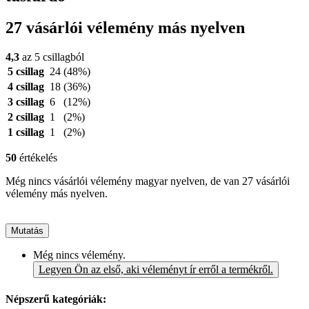
27 vásárlói vélemény más nyelven
4,3
az 5 csillagból
5 csillag
24
(48%)
4 csillag
18
(36%)
3 csillag
6
(12%)
2 csillag
1
(2%)
1 csillag
1
(2%)
50
értékelés
Még nincs vásárlói vélemény magyar nyelven, de van 27 vásárlói
vélemény más nyelven.
Mutatás
Még nincs vélemény.
Legyen Ön az első, aki véleményt ír erről a termékről.
Népszerű kategóriák: