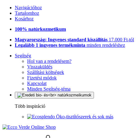
Navigációhoz
Tartalomhoz
Kosárhoz
100% natúrkozmetikum
Magyarország: Ingyenes standard kiszállítás
17.000 Ft-tól
Legalább 1 ingyenes termékminta
minden rendeléshez
Segítség
Hol van a rendelésem?
Visszaküldés
Szállítási költségek
Fizetési módok
Kapcsolat
Minden Segítség-téma
Több inspiráció
Öko-tisztítószerek és sok más