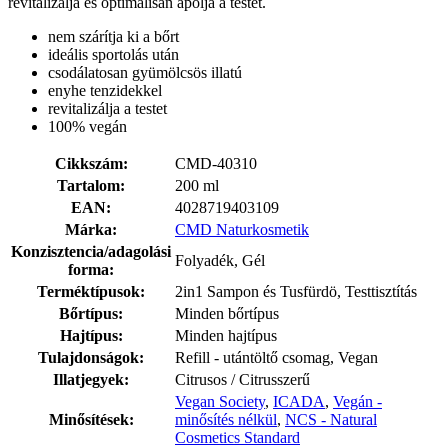
revitalizálja és optimálisan ápolja a testet.
nem szárítja ki a bőrt
ideális sportolás után
csodálatosan gyümölcsös illatú
enyhe tenzidekkel
revitalizálja a testet
100% vegán
Cikkszám:
CMD-40310
Tartalom:
200 ml
EAN:
4028719403109
Márka:
CMD Naturkosmetik
Konzisztencia/adagolási
Folyadék, Gél
forma:
Terméktípusok:
2in1 Sampon és Tusfürdö, Testtisztítás
Bőrtípus:
Minden bőrtípus
Hajtípus:
Minden hajtípus
Tulajdonságok:
Refill - utántöltő csomag, Vegan
Illatjegyek:
Citrusos / Citrusszerű
Vegan Society
,
ICADA
,
Vegán -
Minősítések:
minősítés nélkül
,
NCS - Natural
Cosmetics Standard