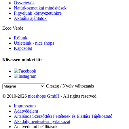
Összetevők
Natúrkozmetikai minősítések
Figyelünk környezetünkre
Aktuális ajánlatok
Ecco Verde
Rólunk
Üzleteink - nice shops
Kapcsolat
Kövessen minket itt:
Ország / Nyelv változtatás
© 2010-2026
niceshops GmbH
- All rights reserved.
Impresszum
Adatvédelem
Általános Szerződési Feltételek és Elállási Tájékoztató
Akadálymentesítési nyilatkozat
Adatvédelmi beállítások