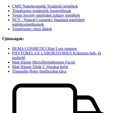
CMD Naturkosmetik Testápoló termékek
Természetes testápolók Sportolóknak
Vegan Society-minősített zuhany termékek
NCS - Natural Cosmetics Standard-minősített
natúrkozmetikumok
Természetes citrus illatok
Újdonságok:
BEMA COSMETICI Hair Loss sampon
PHYTORELAX LABORATORIES Kókuszos hab- és
tusfürdő
Mad Hippie MicroDermabrasion Facial
Mad Hippie Triple C éjszakai krém
Tranquillo Retro fürdőszobai tálca