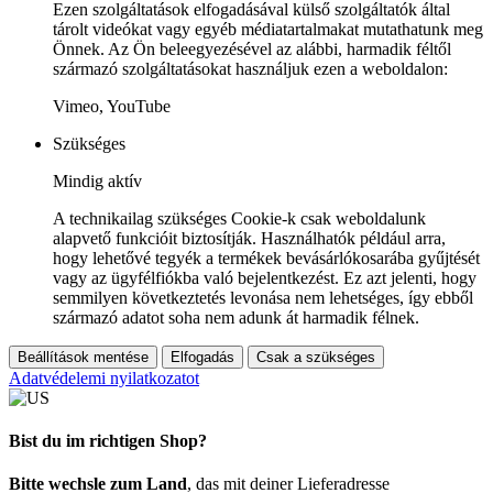
Ezen szolgáltatások elfogadásával külső szolgáltatók által
tárolt videókat vagy egyéb médiatartalmakat mutathatunk meg
Önnek. Az Ön beleegyezésével az alábbi, harmadik féltől
származó szolgáltatásokat használjuk ezen a weboldalon:
Vimeo, YouTube
Szükséges
Mindig aktív
A technikailag szükséges Cookie-k csak weboldalunk
alapvető funkcióit biztosítják. Használhatók például arra,
hogy lehetővé tegyék a termékek bevásárlókosarába gyűjtését
vagy az ügyfélfiókba való bejelentkezést. Ez azt jelenti, hogy
semmilyen következtetés levonása nem lehetséges, így ebből
származó adatot soha nem adunk át harmadik félnek.
Beállítások mentése
Elfogadás
Csak a szükséges
Adatvédelemi nyilatkozatot
Bist du im richtigen Shop?
Bitte wechsle zum Land
, das mit deiner Lieferadresse