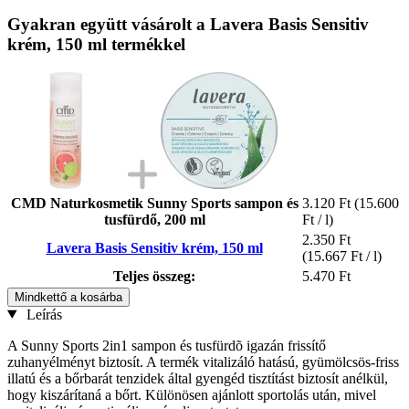
Gyakran együtt vásárolt a Lavera Basis Sensitiv
krém, 150 ml termékkel
CMD Naturkosmetik Sunny Sports sampon és
3.120 Ft
(15.600
tusfürdő, 200 ml
Ft / l)
2.350 Ft
Lavera Basis Sensitiv krém, 150 ml
(15.667 Ft / l)
Teljes összeg:
5.470 Ft
Mindkettő a kosárba
Leírás
A Sunny Sports 2in1 sampon és tusfürdõ igazán frissítő
zuhanyélményt biztosít. A termék vitalizáló hatású, gyümölcsös-friss
illatú és a bőrbarát tenzidek által gyengéd tisztítást biztosít anélkül,
hogy kiszárítaná a bőrt. Különösen ajánlott sportolás után, mivel