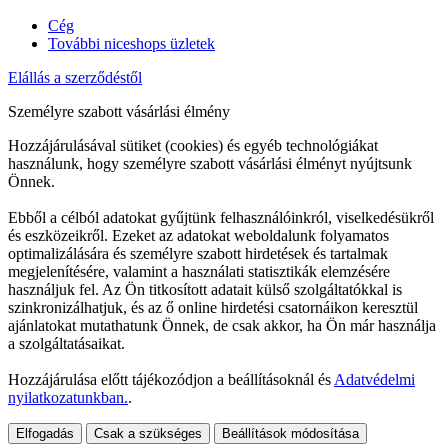
Cég
További niceshops üzletek
Elállás a szerződéstől
Személyre szabott vásárlási élmény
Hozzájárulásával sütiket (cookies) és egyéb technológiákat
használunk, hogy személyre szabott vásárlási élményt nyújtsunk
Önnek.
Ebből a célból adatokat gyűjtünk felhasználóinkról, viselkedésükről
és eszközeikről. Ezeket az adatokat weboldalunk folyamatos
optimalizálására és személyre szabott hirdetések és tartalmak
megjelenítésére, valamint a használati statisztikák elemzésére
használjuk fel. Az Ön titkosított adatait külső szolgáltatókkal is
szinkronizálhatjuk, és az ő online hirdetési csatornáikon keresztül
ajánlatokat mutathatunk Önnek, de csak akkor, ha Ön már használja
a szolgáltatásaikat.
Hozzájárulása előtt tájékozódjon a beállításoknál és
Adatvédelmi
nyilatkozatunkban.
.
Elfogadás
Csak a szükséges
Beállítások módosítása