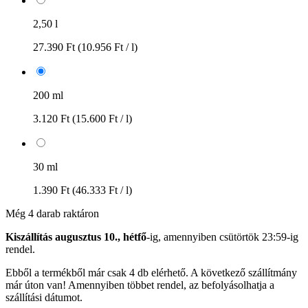
2,50 l
27.390 Ft
(10.956 Ft / l)
200 ml
3.120 Ft
(15.600 Ft / l)
30 ml
1.390 Ft
(46.333 Ft / l)
Még 4 darab raktáron
Kiszállítás augusztus 10., hétfő
-ig, amennyiben
csütörtök 23:59-ig
rendel.
Ebből a termékből már csak 4 db elérhető. A következő szállítmány
már úton van! Amennyiben többet rendel, az befolyásolhatja a
szállítási dátumot.