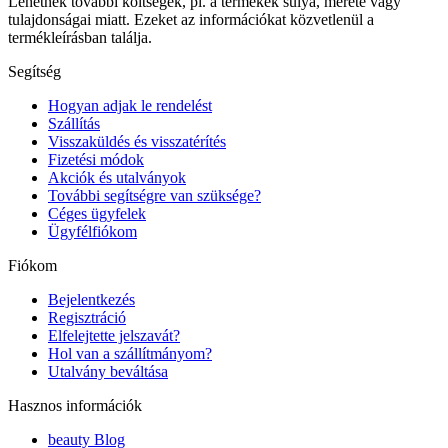
Lehetnek további költségek, pl. a termékek súlya, mérete vagy
tulajdonságai miatt. Ezeket az információkat közvetlenül a
termékleírásban találja.
Segítség
Hogyan adjak le rendelést
Szállítás
Visszaküldés és visszatérítés
Fizetési módok
Akciók és utalványok
További segítségre van szüksége?
Céges ügyfelek
Ügyfélfiókom
Fiókom
Bejelentkezés
Regisztráció
Elfelejtette jelszavát?
Hol van a szállítmányom?
Utalvány beváltása
Hasznos információk
beauty Blog