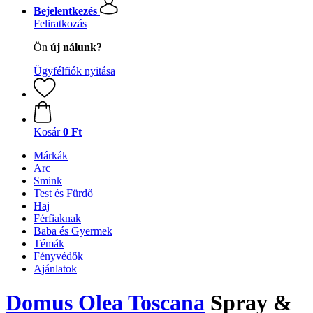
Bejelentkezés
Feliratkozás
Ön
új nálunk?
Ügyfélfiók nyitása
Kosár
0 Ft
Márkák
Arc
Smink
Test és Fürdő
Haj
Férfiaknak
Baba és Gyermek
Témák
Fényvédők
Ajánlatok
Domus Olea Toscana
Spray &