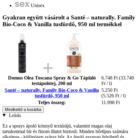
Unisex
Gyakran együtt vásárolt a Santé – naturally. Family
Bio-Coco & Vanilla tusfürdő, 950 ml termékkel
Domus Olea Toscana Spray & Go Tápláló
6.748 Ft
(33.740
testápolótej, 200 ml
Ft / l)
Santé – naturally. Family Bio-Coco & Vanilla
5.250 Ft
tusfürdő, 950 ml
(5.526 Ft / l)
Teljes összeg:
11.998 Ft
Mindkettő a kosárba
Leírás
Ez a sprays ápoló könnyű textúrájú, valamint magas olaj
tartalommal bír és finom illatot biztosít. Minden bőrtípus számára
alkalmas - különösen száraz bőr. Az ápoló gyorsan felvihető és