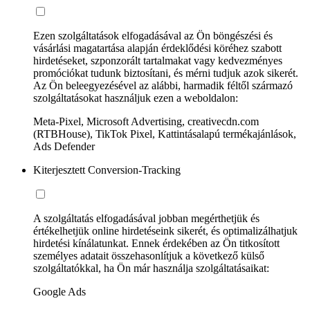
Ezen szolgáltatások elfogadásával az Ön böngészési és
vásárlási magatartása alapján érdeklődési köréhez szabott
hirdetéseket, szponzorált tartalmakat vagy kedvezményes
promóciókat tudunk biztosítani, és mérni tudjuk azok sikerét.
Az Ön beleegyezésével az alábbi, harmadik féltől származó
szolgáltatásokat használjuk ezen a weboldalon:
Meta-Pixel, Microsoft Advertising, creativecdn.com
(RTBHouse), TikTok Pixel, Kattintásalapú termékajánlások,
Ads Defender
Kiterjesztett Conversion-Tracking
A szolgáltatás elfogadásával jobban megérthetjük és
értékelhetjük online hirdetéseink sikerét, és optimalizálhatjuk
hirdetési kínálatunkat. Ennek érdekében az Ön titkosított
személyes adatait összehasonlítjuk a következő külső
szolgáltatókkal, ha Ön már használja szolgáltatásaikat:
Google Ads