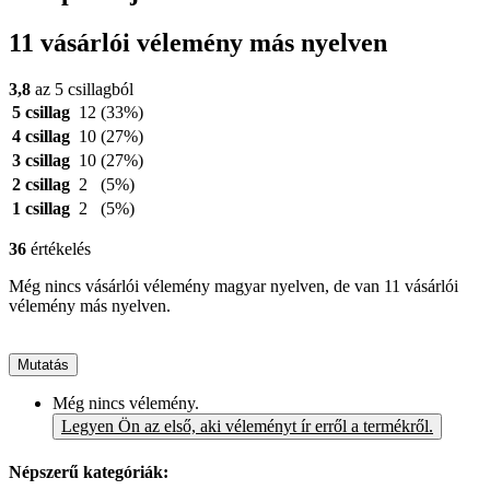
11 vásárlói vélemény más nyelven
3,8
az 5 csillagból
5 csillag
12
(33%)
4 csillag
10
(27%)
3 csillag
10
(27%)
2 csillag
2
(5%)
1 csillag
2
(5%)
36
értékelés
Még nincs vásárlói vélemény magyar nyelven, de van 11 vásárlói
vélemény más nyelven.
Mutatás
Még nincs vélemény.
Legyen Ön az első, aki véleményt ír erről a termékről.
Népszerű kategóriák: