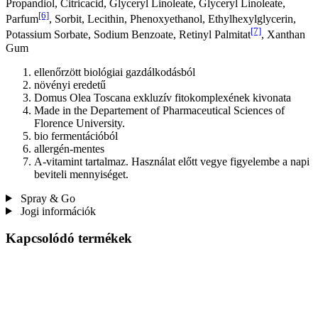
Propandiol, Citricacid, Glyceryl Linoleate, Glyceryl Linoleate,
[6]
Parfum
, Sorbit, Lecithin, Phenoxyethanol, Ethylhexylglycerin,
[7]
Potassium Sorbate, Sodium Benzoate, Retinyl Palmitat
, Xanthan
Gum
ellenőrzött biológiai gazdálkodásból
növényi eredetű
Domus Olea Toscana exkluzív fitokomplexének kivonata
Made in the Departement of Pharmaceutical Sciences of
Florence University.
bio fermentációból
allergén-mentes
A-vitamint tartalmaz. Használat előtt vegye figyelembe a napi
beviteli mennyiséget.
Spray & Go
Jogi információk
Kapcsolódó termékek