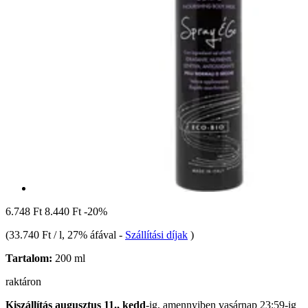
6.748 Ft
8.440 Ft
-20%
(
33.740 Ft / l
, 27% áfával
-
Szállítási díjak
)
Tartalom:
200 ml
raktáron
Kiszállítás augusztus 11., kedd
-ig, amennyiben
vasárnap 23:59-ig