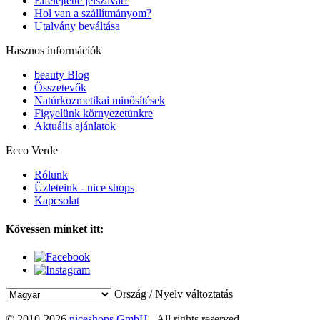
Elfelejtette jelszavát?
Hol van a szállítmányom?
Utalvány beváltása
Hasznos információk
beauty Blog
Összetevők
Natúrkozmetikai minősítések
Figyelünk környezetünkre
Aktuális ajánlatok
Ecco Verde
Rólunk
Üzleteink - nice shops
Kapcsolat
Kövessen minket itt:
Ország / Nyelv változtatás
© 2010-2026
niceshops GmbH
- All rights reserved.