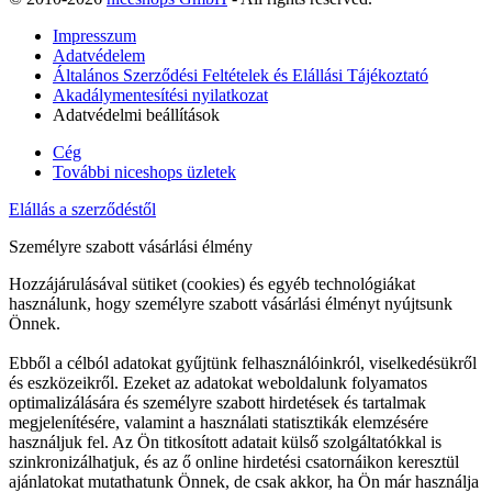
Impresszum
Adatvédelem
Általános Szerződési Feltételek és Elállási Tájékoztató
Akadálymentesítési nyilatkozat
Adatvédelmi beállítások
Cég
További niceshops üzletek
Elállás a szerződéstől
Személyre szabott vásárlási élmény
Hozzájárulásával sütiket (cookies) és egyéb technológiákat
használunk, hogy személyre szabott vásárlási élményt nyújtsunk
Önnek.
Ebből a célból adatokat gyűjtünk felhasználóinkról, viselkedésükről
és eszközeikről. Ezeket az adatokat weboldalunk folyamatos
optimalizálására és személyre szabott hirdetések és tartalmak
megjelenítésére, valamint a használati statisztikák elemzésére
használjuk fel. Az Ön titkosított adatait külső szolgáltatókkal is
szinkronizálhatjuk, és az ő online hirdetési csatornáikon keresztül
ajánlatokat mutathatunk Önnek, de csak akkor, ha Ön már használja