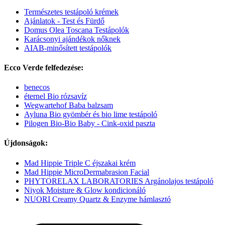
Természetes testápoló krémek
Ajánlatok - Test és Fürdő
Domus Olea Toscana Testápolók
Karácsonyi ajándékok nőknek
AIAB-minősített testápolók
Ecco Verde felfedezése:
benecos
éternel Bio rózsavíz
Wegwartehof Baba balzsam
Ayluna Bio gyömbér és bio lime testápoló
Pilogen Bio-Bio Baby - Cink-oxid paszta
Újdonságok:
Mad Hippie Triple C éjszakai krém
Mad Hippie MicroDermabrasion Facial
PHYTORELAX LABORATORIES Argánolajos testápoló
Niyok Moisture & Glow kondicionáló
NUORI Creamy Quartz & Enzyme hámlasztó