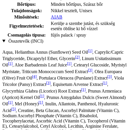
Bőrtípus:
Minden bőrtípus, Száraz bőr
Tulajdonságok:
Nikkel tesztelt, Unisex
Minősítések:
AIAB
Kerülje a szembe jutást, és szükség
Figyelmeztetések:
esetén öblítse ki bő vízzel
Csomagolás típusa:
fújós palack / spray
Összetevők (INCI)
[1]
Aqua, Helianthus Annus (Sunflower) Seed Oil
, Caprylic/Capric
[2]
Triglyceride, Dicaprylyl Ether, Glycerin
, Linum Usitatissimum
[1]
[1]
Oil
, Aloe Barbadensis Leaf Juice
, Cetearyl Glucoside, Myristyl
[3]
Myristate, Triticum Monococcum Seed Extract
, Olea Europaea
[4]
[3]
(Olive) Fruit Oil
, Portulaca Oleracea (Purslane) Extract
, Viola
[3]
[1]
Tricolor (Pansy) Extract
, Equisetum Arvense Extract
,
[1]
Glycyrrhiza Glabra (Licorice) Root Extract
, Prunus Armeniaca
[1]
(Apricot) Kernel Oil
, Prunus Amygdalus Dulcis (Sweet Almond)
[1]
[1]
Oil
, Mel (Honey)
, Inulin, Allantoin, Panthenol, Hyaluronic
[5]
Acid
, Creatine, Beta Glucan, Ascorbyl Palmitate (Vitamin C),
Sodium Ascorbyl Phosphate (Vitamin C), Bisabolol,
Tocopherylacetat, Ascorbic Acid (Vitamin C), Tocopherol (Vitamin
E), Cetearylalcohol, Cetyl Alcohol, Lecithin, Arginine Ferulate,