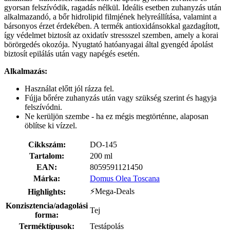
gyorsan felszívódik, ragadás nélkül. Ideális esetben zuhanyzás után
alkalmazandó, a bőr hidrolipid filmjének helyreállítása, valamint a
bársonyos érzet érdekében. A termék antioxidánsokkal gazdagított,
így védelmet biztosít az oxidatív stressszel szemben, amely a korai
börörgedés okozója. Nyugtató hatóanyagai által gyengéd ápolást
biztosít epilálás után vagy napégés esetén.
Alkalmazás:
Használat előtt jól rázza fel.
Fújja bőrére zuhanyzás után vagy szükség szerint és hagyja
felszívódni.
Ne kerüljön szembe - ha ez mégis megtörténne, alaposan
öblítse ki vízzel.
Cikkszám:
DO-145
Tartalom:
200 ml
EAN:
8059591121450
Márka:
Domus Olea Toscana
⚡Mega-Deals
Highlights:
Konzisztencia/adagolási
Tej
forma:
Terméktípusok:
Testápolás