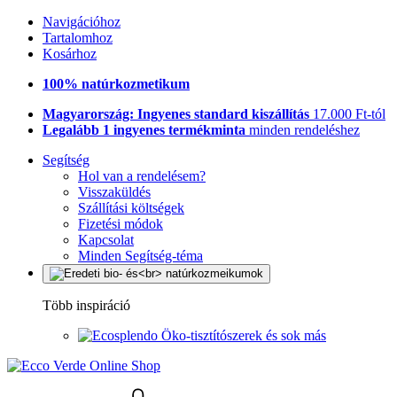
Navigációhoz
Tartalomhoz
Kosárhoz
100% natúrkozmetikum
Magyarország: Ingyenes standard kiszállítás
17.000 Ft-tól
Legalább 1 ingyenes termékminta
minden rendeléshez
Segítség
Hol van a rendelésem?
Visszaküldés
Szállítási költségek
Fizetési módok
Kapcsolat
Minden Segítség-téma
Több inspiráció
Öko-tisztítószerek és sok más