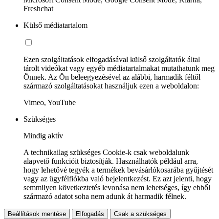
Freshchat
Külső médiatartalom
Ezen szolgáltatások elfogadásával külső szolgáltatók által
tárolt videókat vagy egyéb médiatartalmakat mutathatunk meg
Önnek. Az Ön beleegyezésével az alábbi, harmadik féltől
származó szolgáltatásokat használjuk ezen a weboldalon:
Vimeo, YouTube
Szükséges
Mindig aktív
A technikailag szükséges Cookie-k csak weboldalunk
alapvető funkcióit biztosítják. Használhatók például arra,
hogy lehetővé tegyék a termékek bevásárlókosarába gyűjtését
vagy az ügyfélfiókba való bejelentkezést. Ez azt jelenti, hogy
semmilyen következtetés levonása nem lehetséges, így ebből
származó adatot soha nem adunk át harmadik félnek.
Beállítások mentése
Elfogadás
Csak a szükséges