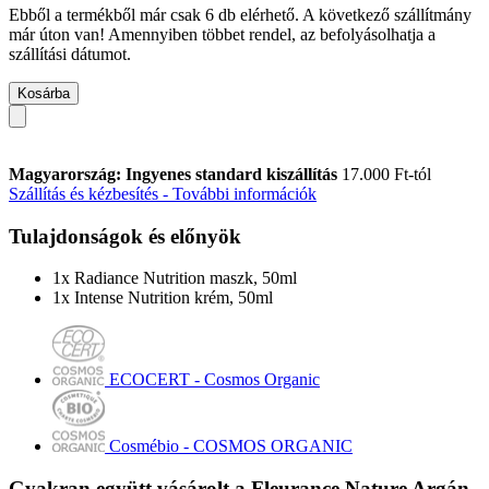
Ebből a termékből már csak 6 db elérhető. A következő szállítmány
már úton van! Amennyiben többet rendel, az befolyásolhatja a
szállítási dátumot.
Kosárba
Magyarország: Ingyenes standard kiszállítás
17.000 Ft-tól
Szállítás és kézbesítés - További információk
Tulajdonságok és előnyök
1x Radiance Nutrition maszk, 50ml
1x Intense Nutrition krém, 50ml
ECOCERT - Cosmos Organic
Cosmébio - COSMOS ORGANIC
Gyakran együtt vásárolt a Fleurance Nature Argán