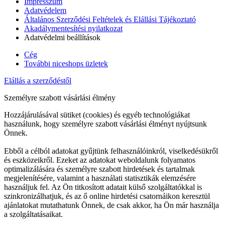
Impresszum
Adatvédelem
Általános Szerződési Feltételek és Elállási Tájékoztató
Akadálymentesítési nyilatkozat
Adatvédelmi beállítások
Cég
További niceshops üzletek
Elállás a szerződéstől
Személyre szabott vásárlási élmény
Hozzájárulásával sütiket (cookies) és egyéb technológiákat
használunk, hogy személyre szabott vásárlási élményt nyújtsunk
Önnek.
Ebből a célból adatokat gyűjtünk felhasználóinkról, viselkedésükről
és eszközeikről. Ezeket az adatokat weboldalunk folyamatos
optimalizálására és személyre szabott hirdetések és tartalmak
megjelenítésére, valamint a használati statisztikák elemzésére
használjuk fel. Az Ön titkosított adatait külső szolgáltatókkal is
szinkronizálhatjuk, és az ő online hirdetési csatornáikon keresztül
ajánlatokat mutathatunk Önnek, de csak akkor, ha Ön már használja
a szolgáltatásaikat.