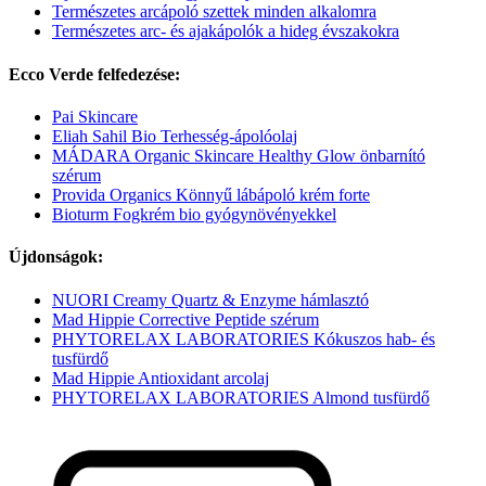
Természetes arcápoló szettek minden alkalomra
Természetes arc- és ajakápolók a hideg évszakokra
Ecco Verde felfedezése:
Pai Skincare
Eliah Sahil Bio Terhesség-ápolóolaj
MÁDARA Organic Skincare Healthy Glow önbarnító
szérum
Provida Organics Könnyű lábápoló krém forte
Bioturm Fogkrém bio gyógynövényekkel
Újdonságok:
NUORI Creamy Quartz & Enzyme hámlasztó
Mad Hippie Corrective Peptide szérum
PHYTORELAX LABORATORIES Kókuszos hab- és
tusfürdő
Mad Hippie Antioxidant arcolaj
PHYTORELAX LABORATORIES Almond tusfürdő