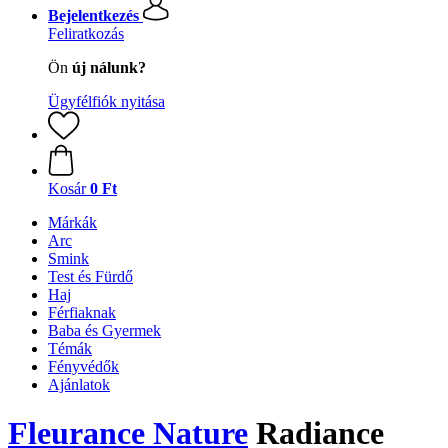
Bejelentkezés
Feliratkozás
Ön
új nálunk?
Ügyfélfiók nyitása
Kosár
0 Ft
Márkák
Arc
Smink
Test és Fürdő
Haj
Férfiaknak
Baba és Gyermek
Témák
Fényvédők
Ajánlatok
Fleurance Nature
Radiance