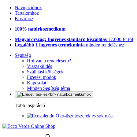
Navigációhoz
Tartalomhoz
Kosárhoz
100% natúrkozmetikum
Magyarország: Ingyenes standard kiszállítás
17.000 Ft-tól
Legalább 1 ingyenes termékminta
minden rendeléshez
Segítség
Hol van a rendelésem?
Visszaküldés
Szállítási költségek
Fizetési módok
Kapcsolat
Minden Segítség-téma
Több inspiráció
Öko-tisztítószerek és sok más