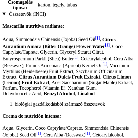
Csomagolás
karton, tégely, tubus
típusa:
Összetevők (INCI)
Mascarilla nutritiva radiante:
[1]
Aqua, Simmondsia Chinensis (Jojoba) Seed Oil
,
Citrus
[1]
Aurantium Amara (Bitter Orange) Flower Water
, Coco
Caprylate/Caprate, Glycerin, Glyceryl Stearat Citrat,
[1]
Butyrospermum Parkii (Shea) Butter
, Cetearylalcohol, Cera Alba
[1]
(Beeswax), Prunus Armeniaca (Apricot) Kernel Oil
, Vaccinium
Myrtillus (Heidelbeere) Fruit Extract, Saccharum Officinarum
Extract,
Citrus Aurantium Dulcis Fruit Extrakt
,
Citrus Limon
(Lemon) Fruit Extract
, Acer Saccharinum (Sugar Maple) Extract,
Parfum, Tocopherol (Vitamin E), Xanthan Gum,
Dehydroacetic Acid,
Benzyl Alcohol
,
Linalool
biológiai gazdálkodásból származó összetevők
Crema de nutrición intensa:
Aqua, Glycerin, Coco Caprylate/Caprate, Simmondsia Chinensis
[1]
[1]
(Jojoba) Seed Oil
, Cera Alba (Beeswax)
, Cetearylalcohol,