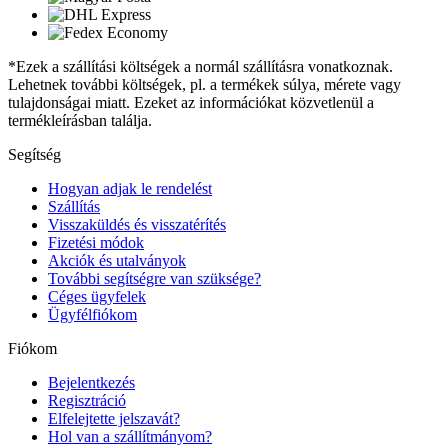
*Ezek a szállítási költségek a normál szállításra vonatkoznak.
Lehetnek további költségek, pl. a termékek súlya, mérete vagy
tulajdonságai miatt. Ezeket az információkat közvetlenül a
termékleírásban találja.
Segítség
Hogyan adjak le rendelést
Szállítás
Visszaküldés és visszatérítés
Fizetési módok
Akciók és utalványok
További segítségre van szüksége?
Céges ügyfelek
Ügyfélfiókom
Fiókom
Bejelentkezés
Regisztráció
Elfelejtette jelszavát?
Hol van a szállítmányom?