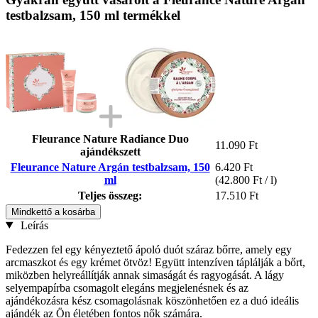
testbalzsam, 150 ml termékkel
Fleurance Nature Radiance Duo
11.090 Ft
ajándékszett
Fleurance Nature Argán testbalzsam, 150
6.420 Ft
ml
(42.800 Ft / l)
Teljes összeg:
17.510 Ft
Mindkettő a kosárba
Leírás
Fedezzen fel egy kényeztető ápoló duót száraz bőrre, amely egy
arcmaszkot és egy krémet ötvöz! Együtt intenzíven táplálják a bőrt,
miközben helyreállítják annak simaságát és ragyogását. A lágy
selyempapírba csomagolt elegáns megjelenésnek és az
ajándékozásra kész csomagolásnak köszönhetően ez a duó ideális
ajándék az Ön életében fontos nők számára.