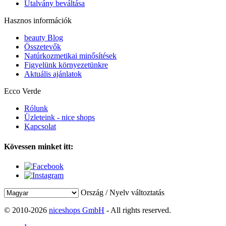
Utalvány beváltása
Hasznos információk
beauty Blog
Összetevők
Natúrkozmetikai minősítések
Figyelünk környezetünkre
Aktuális ajánlatok
Ecco Verde
Rólunk
Üzleteink - nice shops
Kapcsolat
Kövessen minket itt:
Ország / Nyelv változtatás
© 2010-2026
niceshops GmbH
- All rights reserved.