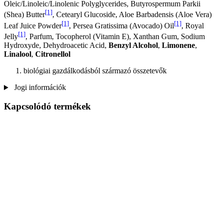
Oleic/Linoleic/Linolenic Polyglycerides, Butyrospermum Parkii
[1]
(Shea) Butter
, Cetearyl Glucoside, Aloe Barbadensis (Aloe Vera)
[1]
[1]
Leaf Juice Powder
, Persea Gratissima (Avocado) Oil
, Royal
[1]
Jelly
, Parfum, Tocopherol (Vitamin E), Xanthan Gum, Sodium
Hydroxyde, Dehydroacetic Acid,
Benzyl Alcohol
,
Limonene
,
Linalool
,
Citronellol
biológiai gazdálkodásból származó összetevők
Jogi információk
Kapcsolódó termékek