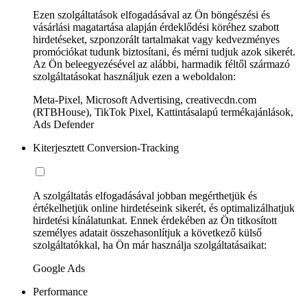
Ezen szolgáltatások elfogadásával az Ön böngészési és
vásárlási magatartása alapján érdeklődési köréhez szabott
hirdetéseket, szponzorált tartalmakat vagy kedvezményes
promóciókat tudunk biztosítani, és mérni tudjuk azok sikerét.
Az Ön beleegyezésével az alábbi, harmadik féltől származó
szolgáltatásokat használjuk ezen a weboldalon:
Meta-Pixel, Microsoft Advertising, creativecdn.com
(RTBHouse), TikTok Pixel, Kattintásalapú termékajánlások,
Ads Defender
Kiterjesztett Conversion-Tracking
A szolgáltatás elfogadásával jobban megérthetjük és
értékelhetjük online hirdetéseink sikerét, és optimalizálhatjuk
hirdetési kínálatunkat. Ennek érdekében az Ön titkosított
személyes adatait összehasonlítjuk a következő külső
szolgáltatókkal, ha Ön már használja szolgáltatásaikat:
Google Ads
Performance