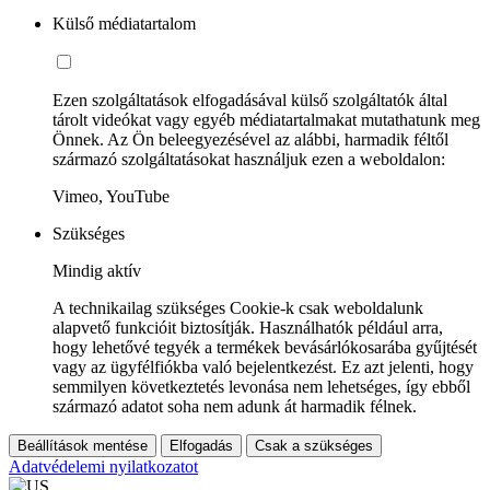
Külső médiatartalom
Ezen szolgáltatások elfogadásával külső szolgáltatók által
tárolt videókat vagy egyéb médiatartalmakat mutathatunk meg
Önnek. Az Ön beleegyezésével az alábbi, harmadik féltől
származó szolgáltatásokat használjuk ezen a weboldalon:
Vimeo, YouTube
Szükséges
Mindig aktív
A technikailag szükséges Cookie-k csak weboldalunk
alapvető funkcióit biztosítják. Használhatók például arra,
hogy lehetővé tegyék a termékek bevásárlókosarába gyűjtését
vagy az ügyfélfiókba való bejelentkezést. Ez azt jelenti, hogy
semmilyen következtetés levonása nem lehetséges, így ebből
származó adatot soha nem adunk át harmadik félnek.
Beállítások mentése
Elfogadás
Csak a szükséges
Adatvédelemi nyilatkozatot