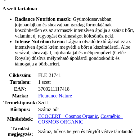
A szett tartalma:
Radiance Nutrition maszk:
Gyümölcssavakban,
jojobaolajban és sheavajban gazdag formulájának
köszönhetően ez az arcmaszk intenzíven ápolja a száraz bőrt,
valamint új ragyogást és simaságot kölcsönöz neki.
Intense Nutrition krém:
Lágyan olvadó textúrájával ez az
intenzíven ápoló krém megvédi a bőrt a kiszáradástól. Aloe
verával, sheavajjal, jojobaolajjal és méhpempővel (Gelée
Royale) dúsítva mélyreható ápolásról gondoskodik és
támogatja a bőrbarriert.
Cikkszám:
FLE-21741
Tartalom:
1 szett
EAN:
3700211117418
Márka:
Fleurance Nature
Terméktípusok:
Szett
Bőrtípus:
Száraz bőr
ECOCERT - Cosmos Organic
,
Cosmébio -
Minősítések:
COSMOS ORGANIC
Tárolási
Száraz, hűvös helyen és fénytől védve tárolandó
megjegyzés: