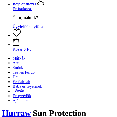
Bejelentkezés
Feliratkozás
Ön
új nálunk?
Ügyfélfiók nyitása
Kosár
0 Ft
Márkák
Arc
Smink
Test és Fürdő
Haj
Férfiaknak
Baba és Gyermek
Témák
Fényvédők
Ajánlatok
Hurraw
Sun Protection