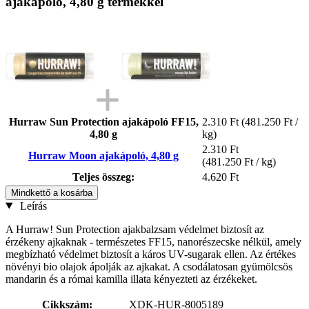
ajakápoló, 4,80 g termékkel
Hurraw Sun Protection ajakápoló FF15,
2.310 Ft
(481.250 Ft /
4,80 g
kg)
2.310 Ft
Hurraw Moon ajakápoló, 4,80 g
(481.250 Ft / kg)
Teljes összeg:
4.620 Ft
Mindkettő a kosárba
Leírás
A Hurraw! Sun Protection ajakbalzsam védelmet biztosít az
érzékeny ajkaknak - természetes FF15, nanorészecske nélkül, amely
megbízható védelmet biztosít a káros UV-sugarak ellen. Az értékes
növényi bio olajok ápolják az ajkakat. A csodálatosan gyümölcsös
mandarin és a római kamilla illata kényezteti az érzékeket.
Cikkszám:
XDK-HUR-8005189