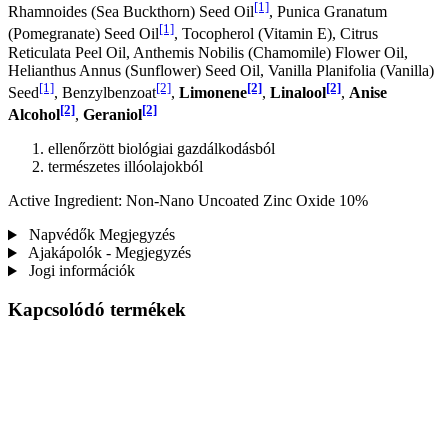
[1]
Rhamnoides (Sea Buckthorn) Seed Oil
, Punica Granatum
[1]
(Pomegranate) Seed Oil
, Tocopherol (Vitamin E), Citrus
Reticulata Peel Oil, Anthemis Nobilis (Chamomile) Flower Oil,
Helianthus Annus (Sunflower) Seed Oil, Vanilla Planifolia (Vanilla)
[1]
[2]
[2]
[2]
Seed
, Benzylbenzoat
,
Limonene
,
Linalool
,
Anise
[2]
[2]
Alcohol
,
Geraniol
ellenőrzött biológiai gazdálkodásból
természetes illóolajokból
Active Ingredient: Non-Nano Uncoated Zinc Oxide 10%
Napvédők Megjegyzés
Ajakápolók - Megjegyzés
Jogi információk
Kapcsolódó termékek