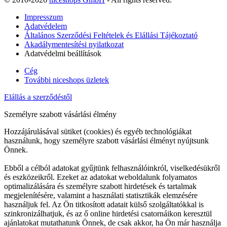
Impresszum
Adatvédelem
Általános Szerződési Feltételek és Elállási Tájékoztató
Akadálymentesítési nyilatkozat
Adatvédelmi beállítások
Cég
További niceshops üzletek
Elállás a szerződéstől
Személyre szabott vásárlási élmény
Hozzájárulásával sütiket (cookies) és egyéb technológiákat
használunk, hogy személyre szabott vásárlási élményt nyújtsunk
Önnek.
Ebből a célból adatokat gyűjtünk felhasználóinkról, viselkedésükről
és eszközeikről. Ezeket az adatokat weboldalunk folyamatos
optimalizálására és személyre szabott hirdetések és tartalmak
megjelenítésére, valamint a használati statisztikák elemzésére
használjuk fel. Az Ön titkosított adatait külső szolgáltatókkal is
szinkronizálhatjuk, és az ő online hirdetési csatornáikon keresztül
ajánlatokat mutathatunk Önnek, de csak akkor, ha Ön már használja