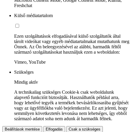
Microsoft Consent Mode, Google Consent Mode, Klarna,
Freshchat
Külső médiatartalom
Ezen szolgáltatások elfogadásával külső szolgáltatók által
tárolt videókat vagy egyéb médiatartalmakat mutathatunk meg
Önnek. Az Ön beleegyezésével az alábbi, harmadik féltől
származó szolgáltatásokat használjuk ezen a weboldalon:
Vimeo, YouTube
Szükséges
Mindig aktív
A technikailag szükséges Cookie-k csak weboldalunk
alapvető funkcióit biztosítják. Használhatók például arra,
hogy lehetővé tegyék a termékek bevásárlókosarába gyűjtését
vagy az ügyfélfiókba való bejelentkezést. Ez azt jelenti, hogy
semmilyen következtetés levonása nem lehetséges, így ebből
származó adatot soha nem adunk át harmadik félnek.
Beállítások mentése
Elfogadás
Csak a szükséges