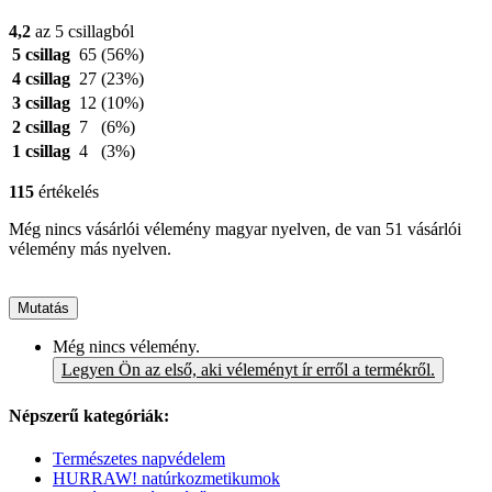
4,2
az 5 csillagból
5 csillag
65
(56%)
4 csillag
27
(23%)
3 csillag
12
(10%)
2 csillag
7
(6%)
1 csillag
4
(3%)
115
értékelés
Még nincs vásárlói vélemény magyar nyelven, de van 51 vásárlói
vélemény más nyelven.
Mutatás
Még nincs vélemény.
Legyen Ön az első, aki véleményt ír erről a termékről.
Népszerű kategóriák:
Természetes napvédelem
HURRAW! natúrkozmetikumok