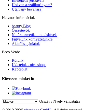
Elfelejtette jelszavát?
Hol van a szállítmányom?
Utalvány beváltása
Hasznos információk
beauty Blog
Összetevők
Natúrkozmetikai minősítések
Figyelünk környezetünkre
Aktuális ajánlatok
Ecco Verde
Rólunk
Üzleteink - nice shops
Kapcsolat
Kövessen minket itt:
Ország / Nyelv változtatás
© 2010-2026
niceshops GmbH
- All rights reserved.