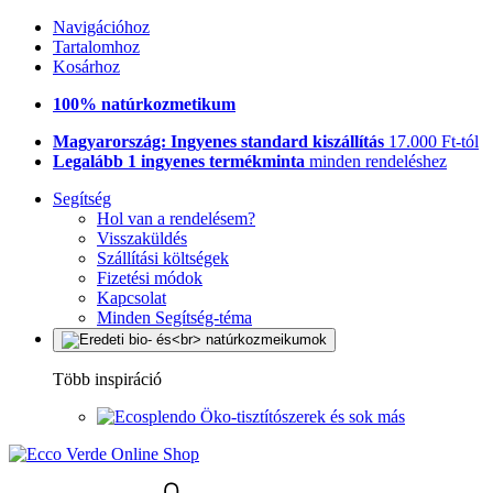
Navigációhoz
Tartalomhoz
Kosárhoz
100% natúrkozmetikum
Magyarország: Ingyenes standard kiszállítás
17.000 Ft-tól
Legalább 1 ingyenes termékminta
minden rendeléshez
Segítség
Hol van a rendelésem?
Visszaküldés
Szállítási költségek
Fizetési módok
Kapcsolat
Minden Segítség-téma
Több inspiráció
Öko-tisztítószerek és sok más