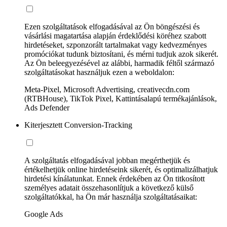
Ezen szolgáltatások elfogadásával az Ön böngészési és
vásárlási magatartása alapján érdeklődési köréhez szabott
hirdetéseket, szponzorált tartalmakat vagy kedvezményes
promóciókat tudunk biztosítani, és mérni tudjuk azok sikerét.
Az Ön beleegyezésével az alábbi, harmadik féltől származó
szolgáltatásokat használjuk ezen a weboldalon:
Meta-Pixel, Microsoft Advertising, creativecdn.com
(RTBHouse), TikTok Pixel, Kattintásalapú termékajánlások,
Ads Defender
Kiterjesztett Conversion-Tracking
A szolgáltatás elfogadásával jobban megérthetjük és
értékelhetjük online hirdetéseink sikerét, és optimalizálhatjuk
hirdetési kínálatunkat. Ennek érdekében az Ön titkosított
személyes adatait összehasonlítjuk a következő külső
szolgáltatókkal, ha Ön már használja szolgáltatásaikat:
Google Ads