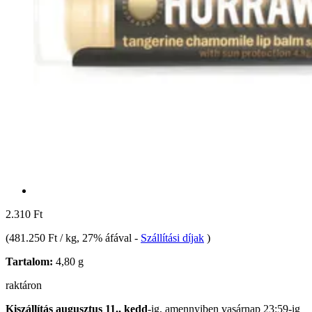
2.310 Ft
(
481.250 Ft / kg
, 27% áfával
-
Szállítási díjak
)
Tartalom:
4,80 g
raktáron
Kiszállítás augusztus 11., kedd
-ig, amennyiben
vasárnap 23:59-ig