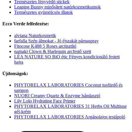
Természetes fényvédő stickek
Leaping Bunny minősített natúrkozmetikumok
Természetes gyümölcsös illatok
Ecco Verde felfedezése:
alviana Naturkosmetik
farfalla Szép álmokat - Jó éjszakát párnaspray
Fitocose K488 5 Roses arctisztító
namaki Clown & Harlequin arcfestő szett
LÉA NATURE SO BiO étic Fényes kondicionáló festett
hajra
Újdonságok:
PHYTORELAX LABORATORIES Coconut tusfürdő és
sampon
NUORI Creamy Quartz & Enzyme hámlasztó
Lily Lolo Hydrating Face Primer
PHYTORELAX LABORATORIES 31 Herbs Oil Multiuse
gél-krém
PHYTORELAX LABORATORIES Argánolajos testápoló