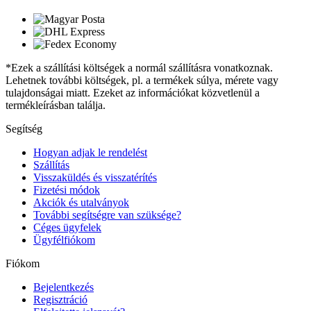
*Ezek a szállítási költségek a normál szállításra vonatkoznak.
Lehetnek további költségek, pl. a termékek súlya, mérete vagy
tulajdonságai miatt. Ezeket az információkat közvetlenül a
termékleírásban találja.
Segítség
Hogyan adjak le rendelést
Szállítás
Visszaküldés és visszatérítés
Fizetési módok
Akciók és utalványok
További segítségre van szüksége?
Céges ügyfelek
Ügyfélfiókom
Fiókom
Bejelentkezés
Regisztráció