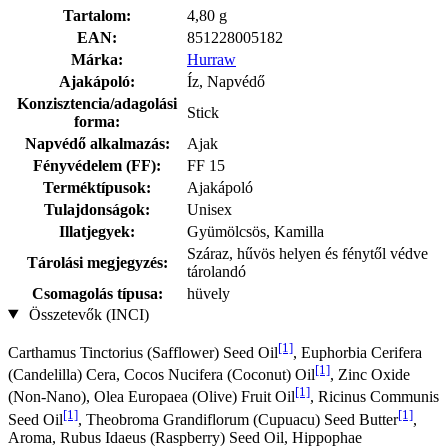
Tartalom:
4,80 g
EAN:
851228005182
Márka:
Hurraw
Ajakápoló:
Íz, Napvédő
Konzisztencia/adagolási
Stick
forma:
Napvédő alkalmazás:
Ajak
Fényvédelem (FF):
FF 15
Terméktípusok:
Ajakápoló
Tulajdonságok:
Unisex
Illatjegyek:
Gyümölcsös, Kamilla
Száraz, hűvös helyen és fénytől védve
Tárolási megjegyzés:
tárolandó
Csomagolás típusa:
hüvely
Összetevők (INCI)
[1]
Carthamus Tinctorius (Safflower) Seed Oil
, Euphorbia Cerifera
[1]
(Candelilla) Cera, Cocos Nucifera (Coconut) Oil
, Zinc Oxide
[1]
(Non-Nano), Olea Europaea (Olive) Fruit Oil
, Ricinus Communis
[1]
[1]
Seed Oil
, Theobroma Grandiflorum (Cupuacu) Seed Butter
,
Aroma, Rubus Idaeus (Raspberry) Seed Oil, Hippophae