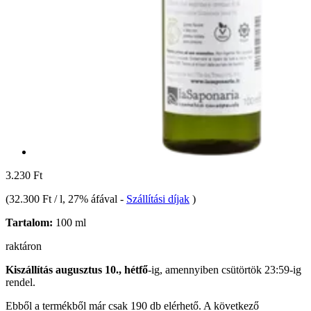
3.230 Ft
(
32.300 Ft / l
, 27% áfával
-
Szállítási díjak
)
Tartalom:
100 ml
raktáron
Kiszállítás augusztus 10., hétfő
-ig, amennyiben
csütörtök 23:59-ig
rendel.
Ebből a termékből már csak 190 db elérhető. A következő