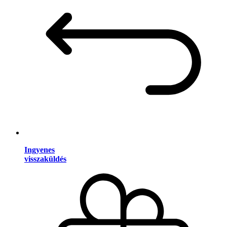
Ingyenes
visszaküldés