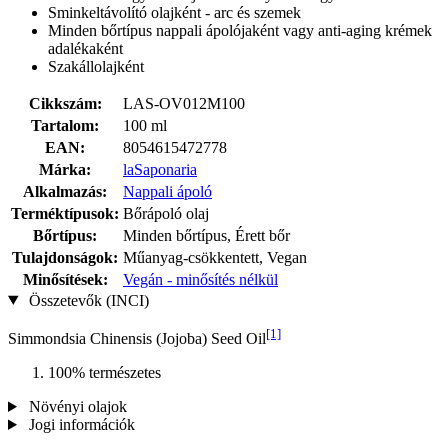
Sminkeltávolító olajként - arc és szemek
Minden bőrtípus nappali ápolójaként vagy anti-aging krémek
adalékaként
Szakállolajként
Cikkszám:
LAS-OV012M100
Tartalom:
100 ml
EAN:
8054615472778
Márka:
laSaponaria
Alkalmazás:
Nappali ápoló
Terméktípusok:
Bőrápoló olaj
Bőrtípus:
Minden bőrtípus, Érett bőr
Tulajdonságok:
Műanyag-csökkentett, Vegan
Minősítések:
Vegán - minősítés nélkül
Összetevők (INCI)
[1]
Simmondsia Chinensis (Jojoba) Seed Oil
100% természetes
Növényi olajok
Jogi információk