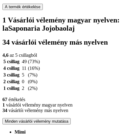
A termék értékelése
1 Vásárlói vélemény magyar nyelven:
laSaponaria Jojobaolaj
34 vásárlói vélemény más nyelven
4,6
az 5 csillagból
5 csillag
49
(73%)
4 csillag
11
(16%)
3 csillag
5
(7%)
2 csillag
0
(0%)
1 csillag
2
(2%)
67
értékelés
1
vásárlói vélemény magyar nyelven
34
vásárlói vélemény más nyelven
Minden vásárlói vélemény mutatása
Mimi