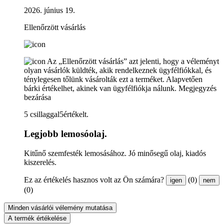
2026. június 19.
Ellenőrzött vásárlás
Az „Ellenőrzött vásárlás” azt jelenti, hogy a véleményt
olyan vásárlók küldték, akik rendelkeznek ügyfélfiókkal, és
ténylegesen tőlünk vásárolták ezt a terméket. Alapvetően
bárki értékelhet, akinek van ügyfélfiókja nálunk.
Megjegyzés
bezárása
5 csillaggal5értékelt.
Legjobb lemosóolaj.
Kitűnő szemfesték lemosásához. Jó minősegű olaj, kiadós
kiszerelés.
Ez az értékelés hasznos volt az Ön számára?
(0)
igen
nem
(0)
Minden vásárlói vélemény mutatása
A termék értékelése