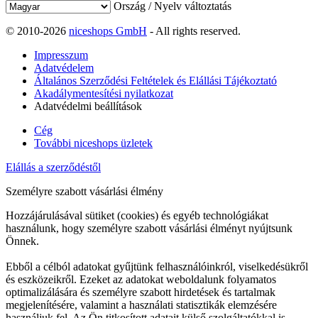
Ország / Nyelv változtatás
© 2010-2026
niceshops GmbH
- All rights reserved.
Impresszum
Adatvédelem
Általános Szerződési Feltételek és Elállási Tájékoztató
Akadálymentesítési nyilatkozat
Adatvédelmi beállítások
Cég
További niceshops üzletek
Elállás a szerződéstől
Személyre szabott vásárlási élmény
Hozzájárulásával sütiket (cookies) és egyéb technológiákat
használunk, hogy személyre szabott vásárlási élményt nyújtsunk
Önnek.
Ebből a célból adatokat gyűjtünk felhasználóinkról, viselkedésükről
és eszközeikről. Ezeket az adatokat weboldalunk folyamatos
optimalizálására és személyre szabott hirdetések és tartalmak
megjelenítésére, valamint a használati statisztikák elemzésére
használjuk fel. Az Ön titkosított adatait külső szolgáltatókkal is