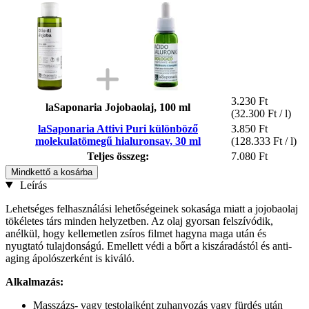
3.230 Ft
laSaponaria Jojobaolaj, 100 ml
(32.300 Ft / l)
laSaponaria Attivi Puri különböző
3.850 Ft
molekulatömegű hialuronsav, 30 ml
(128.333 Ft / l)
Teljes összeg:
7.080 Ft
Mindkettő a kosárba
Leírás
Lehetséges felhasználási lehetőségeinek sokasága miatt a jojobaolaj
tökéletes társ minden helyzetben. Az olaj gyorsan felszívódik,
anélkül, hogy kellemetlen zsíros filmet hagyna maga után és
nyugtató tulajdonságú. Emellett védi a bőrt a kiszáradástól és anti-
aging ápolószerként is kiváló.
Alkalmazás:
Masszázs- vagy testolajként zuhanyozás vagy fürdés után