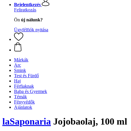
Bejelentkezés
Feliratkozás
Ön
új nálunk?
Ügyfélfiók nyitása
Márkák
Arc
Smink
Test és Fürdő
Haj
Férfiaknak
Baba és Gyermek
Témák
Fényvédők
Ajánlatok
laSaponaria
Jojobaolaj, 100 ml