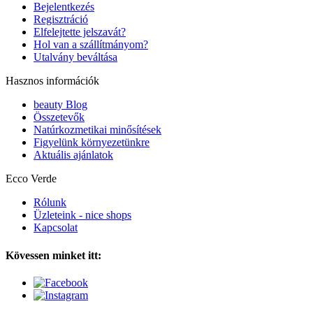
Bejelentkezés
Regisztráció
Elfelejtette jelszavát?
Hol van a szállítmányom?
Utalvány beváltása
Hasznos információk
beauty Blog
Összetevők
Natúrkozmetikai minősítések
Figyelünk környezetünkre
Aktuális ajánlatok
Ecco Verde
Rólunk
Üzleteink - nice shops
Kapcsolat
Kövessen minket itt: