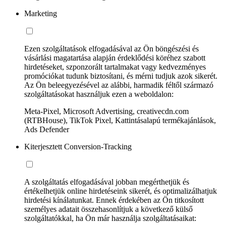
Marketing
Ezen szolgáltatások elfogadásával az Ön böngészési és
vásárlási magatartása alapján érdeklődési köréhez szabott
hirdetéseket, szponzorált tartalmakat vagy kedvezményes
promóciókat tudunk biztosítani, és mérni tudjuk azok sikerét.
Az Ön beleegyezésével az alábbi, harmadik féltől származó
szolgáltatásokat használjuk ezen a weboldalon:
Meta-Pixel, Microsoft Advertising, creativecdn.com
(RTBHouse), TikTok Pixel, Kattintásalapú termékajánlások,
Ads Defender
Kiterjesztett Conversion-Tracking
A szolgáltatás elfogadásával jobban megérthetjük és
értékelhetjük online hirdetéseink sikerét, és optimalizálhatjuk
hirdetési kínálatunkat. Ennek érdekében az Ön titkosított
személyes adatait összehasonlítjuk a következő külső
szolgáltatókkal, ha Ön már használja szolgáltatásaikat: