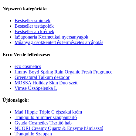
Népszerű kategóriák:
Bestseller sminkek
Bestseller testápolók
Bestseller arckrémek
laSaponaria Kozmetikai nyersanyagok
Műanyag-csökkentett és természetes arcápolás
Ecco Verde felfedezése:
eco cosmetics
Jimmy Boyd Spring Rain Organic Fresh Fragrance
Greenatural Talkum dezodor
MOSSA Holiday Skin Duo szett
Vimse Úszópelenka L
Újdonságok:
Mad Hippie Triple C éjszakai krém
Tranquillo Summer szappantartó
Gyada Cosmetics Tisztító hab
NUORI Creamy Quartz & Enzyme hámlasztó
Tranquillo Szappan