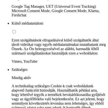
Google Tag Manager, UET (Universal Event Tracking)
Microsoft Consent Mode, Google Consent Mode, Klarna,
Freshchat
Külső médiatartalom
Ezen szolgáltatások elfogadásával külső szolgáltatók által
tárolt videókat vagy egyéb médiatartalmakat mutathatunk meg
Önnek. Az Ön beleegyezésével az alábbi, harmadik féltől
származó szolgáltatásokat használjuk ezen a weboldalon:
Vimeo, YouTube
Szükséges
Mindig aktív
A technikailag szükséges Cookie-k csak weboldalunk
alapvető funkcióit biztosítják. Használhatók például arra,
hogy lehetővé tegyék a termékek bevásárlókosarába gyűjtését
vagy az ügyfélfiókba való bejelentkezést. Ez azt jelenti, hogy
semmilyen következtetés levonása nem lehetséges, így ebből
származó adatot soha nem adunk át harmadik félnek.