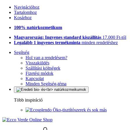
Navigációhoz
Tartalomhoz
Kosárhoz
100% natúrkozmetikum
Magyarország: Ingyenes standard kiszállítás
17.000 Ft-tól
Legalább 1 ingyenes termékminta
minden rendeléshez
Segítség
Hol van a rendelésem?
Visszaküldés
Szállítási költségek
Fizetési módok
Kapcsolat
Minden Segítség-téma
Több inspiráció
Öko-tisztítószerek és sok más