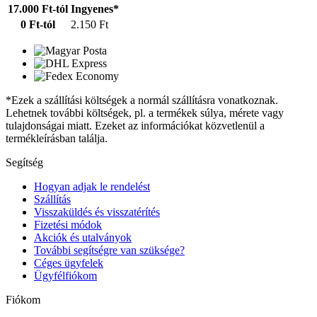
17.000 Ft-tól
Ingyenes*
0 Ft-tól
2.150 Ft
*Ezek a szállítási költségek a normál szállításra vonatkoznak.
Lehetnek további költségek, pl. a termékek súlya, mérete vagy
tulajdonságai miatt. Ezeket az információkat közvetlenül a
termékleírásban találja.
Segítség
Hogyan adjak le rendelést
Szállítás
Visszaküldés és visszatérítés
Fizetési módok
Akciók és utalványok
További segítségre van szüksége?
Céges ügyfelek
Ügyfélfiókom
Fiókom