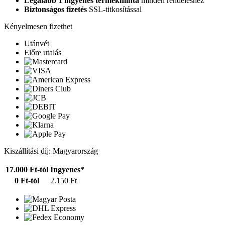
Legalább 1 ingyenes termékminta
minden rendeléshez
Biztonságos fizetés
SSL-titkosítással
Kényelmesen fizethet
Utánvét
Előre utalás
Kiszállítási díj: Magyarország
17.000 Ft-tól
Ingyenes*
0 Ft-tól
2.150 Ft