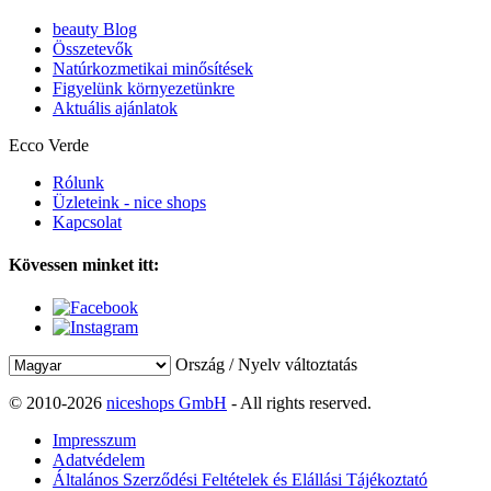
beauty Blog
Összetevők
Natúrkozmetikai minősítések
Figyelünk környezetünkre
Aktuális ajánlatok
Ecco Verde
Rólunk
Üzleteink - nice shops
Kapcsolat
Kövessen minket itt:
Ország / Nyelv változtatás
© 2010-2026
niceshops GmbH
- All rights reserved.
Impresszum
Adatvédelem
Általános Szerződési Feltételek és Elállási Tájékoztató