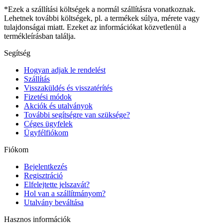
*Ezek a szállítási költségek a normál szállításra vonatkoznak.
Lehetnek további költségek, pl. a termékek súlya, mérete vagy
tulajdonságai miatt. Ezeket az információkat közvetlenül a
termékleírásban találja.
Segítség
Hogyan adjak le rendelést
Szállítás
Visszaküldés és visszatérítés
Fizetési módok
Akciók és utalványok
További segítségre van szüksége?
Céges ügyfelek
Ügyfélfiókom
Fiókom
Bejelentkezés
Regisztráció
Elfelejtette jelszavát?
Hol van a szállítmányom?
Utalvány beváltása
Hasznos információk