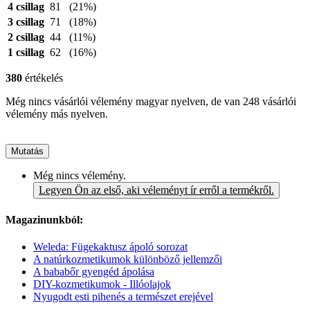
4 csillag
81
(21%)
3 csillag
71
(18%)
2 csillag
44
(11%)
1 csillag
62
(16%)
380
értékelés
Még nincs vásárlói vélemény magyar nyelven, de van 248 vásárlói
vélemény más nyelven.
Mutatás
Még nincs vélemény.
Legyen Ön az első, aki véleményt ír erről a termékről.
Magazinunkból:
Weleda: Fügekaktusz ápoló sorozat
A natúrkozmetikumok különböző jellemzői
A bababőr gyengéd ápolása
DIY-kozmetikumok - Illóolajok
Nyugodt esti pihenés a természet erejével