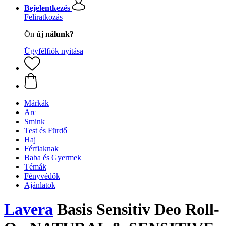
Bejelentkezés
Feliratkozás
Ön
új nálunk?
Ügyfélfiók nyitása
Márkák
Arc
Smink
Test és Fürdő
Haj
Férfiaknak
Baba és Gyermek
Témák
Fényvédők
Ajánlatok
Lavera
Basis Sensitiv Deo Roll-