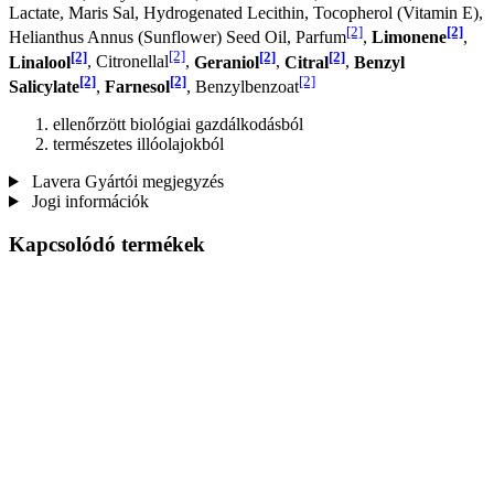
Lactate, Maris Sal, Hydrogenated Lecithin, Tocopherol (Vitamin E),
[2]
[2]
Helianthus Annus (Sunflower) Seed Oil, Parfum
,
Limonene
,
[2]
[2]
[2]
[2]
Linalool
, Citronellal
,
Geraniol
,
Citral
,
Benzyl
[2]
[2]
[2]
Salicylate
,
Farnesol
, Benzylbenzoat
ellenőrzött biológiai gazdálkodásból
természetes illóolajokból
Lavera Gyártói megjegyzés
Jogi információk
Kapcsolódó termékek