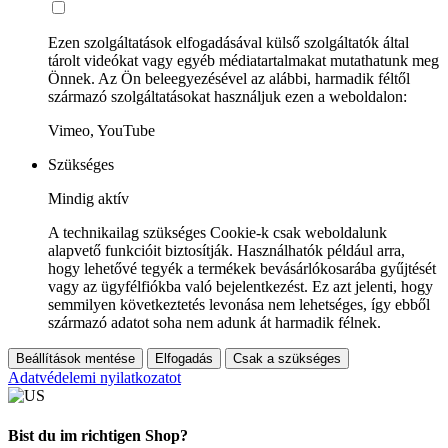
Ezen szolgáltatások elfogadásával külső szolgáltatók által
tárolt videókat vagy egyéb médiatartalmakat mutathatunk meg
Önnek. Az Ön beleegyezésével az alábbi, harmadik féltől
származó szolgáltatásokat használjuk ezen a weboldalon:
Vimeo, YouTube
Szükséges
Mindig aktív
A technikailag szükséges Cookie-k csak weboldalunk
alapvető funkcióit biztosítják. Használhatók például arra,
hogy lehetővé tegyék a termékek bevásárlókosarába gyűjtését
vagy az ügyfélfiókba való bejelentkezést. Ez azt jelenti, hogy
semmilyen következtetés levonása nem lehetséges, így ebből
származó adatot soha nem adunk át harmadik félnek.
Beállítások mentése
Elfogadás
Csak a szükséges
Adatvédelemi nyilatkozatot
Bist du im richtigen Shop?