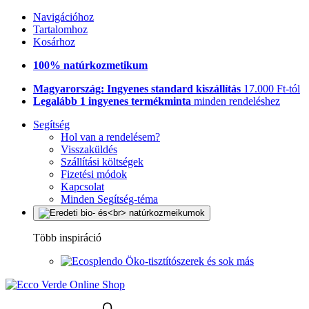
Navigációhoz
Tartalomhoz
Kosárhoz
100% natúrkozmetikum
Magyarország: Ingyenes standard kiszállítás
17.000 Ft-tól
Legalább 1 ingyenes termékminta
minden rendeléshez
Segítség
Hol van a rendelésem?
Visszaküldés
Szállítási költségek
Fizetési módok
Kapcsolat
Minden Segítség-téma
Több inspiráció
Öko-tisztítószerek és sok más