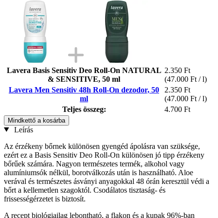
Lavera Basis Sensitiv Deo Roll-On NATURAL
2.350 Ft
& SENSITIVE, 50 ml
(47.000 Ft / l)
Lavera Men Sensitiv 48h Roll-On dezodor, 50
2.350 Ft
ml
(47.000 Ft / l)
Teljes összeg:
4.700 Ft
Mindkettő a kosárba
Leírás
Az érzékeny bőrnek különösen gyengéd ápolásra van szüksége,
ezért ez a Basis Sensitiv Deo Roll-On különösen jó tipp érzékeny
bőrűek számára. Nagyon természetes termék, alkohol vagy
alumíniumsók nélkül, borotválkozás után is használható. Aloe
verával és természetes ásványi anyagokkal 48 órán keresztül védi a
bőrt a kellemetlen szagoktól. Csodálatos tisztaság- és
frissességérzetet is biztosít.
A recept biológiailag lebontható, a flakon és a kupak 96%-ban