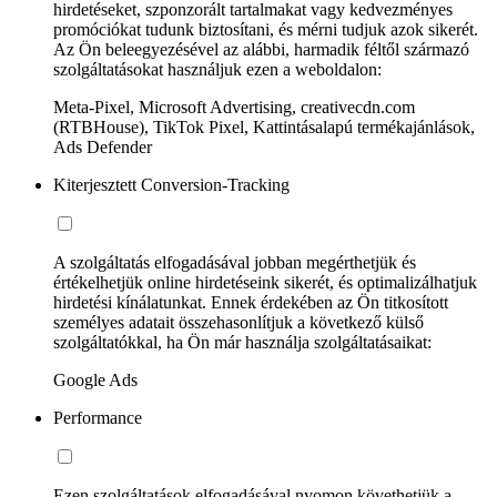
hirdetéseket, szponzorált tartalmakat vagy kedvezményes
promóciókat tudunk biztosítani, és mérni tudjuk azok sikerét.
Az Ön beleegyezésével az alábbi, harmadik féltől származó
szolgáltatásokat használjuk ezen a weboldalon:
Meta-Pixel, Microsoft Advertising, creativecdn.com
(RTBHouse), TikTok Pixel, Kattintásalapú termékajánlások,
Ads Defender
Kiterjesztett Conversion-Tracking
A szolgáltatás elfogadásával jobban megérthetjük és
értékelhetjük online hirdetéseink sikerét, és optimalizálhatjuk
hirdetési kínálatunkat. Ennek érdekében az Ön titkosított
személyes adatait összehasonlítjuk a következő külső
szolgáltatókkal, ha Ön már használja szolgáltatásaikat:
Google Ads
Performance
Ezen szolgáltatások elfogadásával nyomon követhetjük a