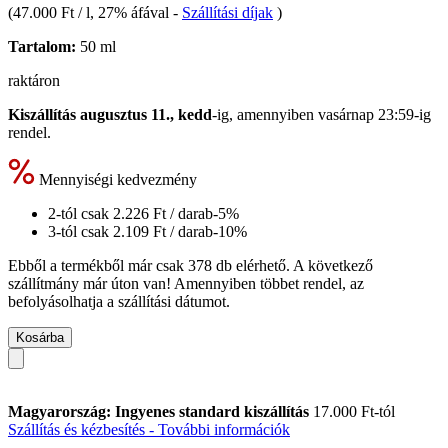
(
47.000 Ft / l
, 27% áfával
-
Szállítási díjak
)
Tartalom:
50 ml
raktáron
Kiszállítás augusztus 11., kedd
-ig, amennyiben
vasárnap 23:59-ig
rendel.
Mennyiségi kedvezmény
2-tól csak
2.226 Ft
/ darab
-5%
3-tól csak
2.109 Ft
/ darab
-10%
Ebből a termékből már csak 378 db elérhető. A következő
szállítmány már úton van! Amennyiben többet rendel, az
befolyásolhatja a szállítási dátumot.
Kosárba
Magyarország: Ingyenes standard kiszállítás
17.000 Ft-tól
Szállítás és kézbesítés - További információk