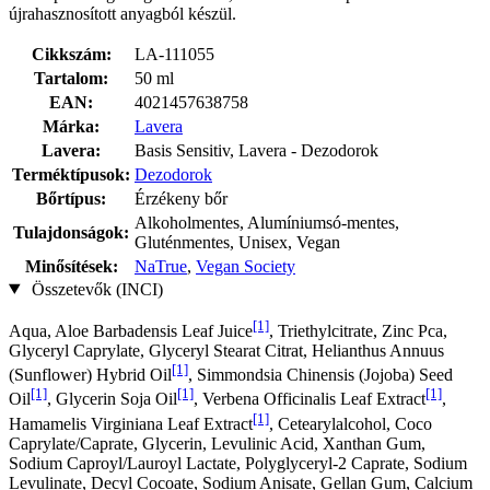
újrahasznosított anyagból készül.
Cikkszám:
LA-111055
Tartalom:
50 ml
EAN:
4021457638758
Márka:
Lavera
Lavera:
Basis Sensitiv, Lavera - Dezodorok
Terméktípusok:
Dezodorok
Bőrtípus:
Érzékeny bőr
Alkoholmentes, Alumíniumsó-mentes,
Tulajdonságok:
Gluténmentes, Unisex, Vegan
Minősítések:
NaTrue
,
Vegan Society
Összetevők (INCI)
[1]
Aqua, Aloe Barbadensis Leaf Juice
, Triethylcitrate, Zinc Pca,
Glyceryl Caprylate, Glyceryl Stearat Citrat, Helianthus Annuus
[1]
(Sunflower) Hybrid Oil
, Simmondsia Chinensis (Jojoba) Seed
[1]
[1]
[1]
Oil
, Glycerin Soja Oil
, Verbena Officinalis Leaf Extract
,
[1]
Hamamelis Virginiana Leaf Extract
, Cetearylalcohol, Coco
Caprylate/Caprate, Glycerin, Levulinic Acid, Xanthan Gum,
Sodium Caproyl/Lauroyl Lactate, Polyglyceryl-2 Caprate, Sodium
Levulinate, Decyl Cocoate, Sodium Anisate, Gellan Gum, Calcium