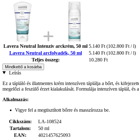
Lavera Neutral Intenzív arckrém, 50 ml
5.140 Ft
(102.800 Ft / l)
Lavera Neutral arcfolyadék, 50 ml
5.140 Ft
(102.800 Ft / l)
Teljes összeg:
10.280 Ft
Mindkettő a kosárba
Leírás
Ez a tápláló és illatmentes krém intenzíven táplálja a bőrt, és kifeje
megelőzi a feszülő érzet kialakulását. Formulája intenzíven táplál, és 
Alkalmazás:
Vigye fel a megtisztított bőrre és masszírozza be.
Cikkszám:
LA-108524
Tartalom:
50 ml
EAN:
4021457625093