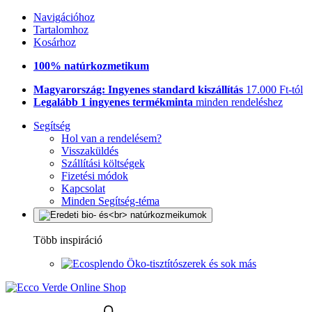
Navigációhoz
Tartalomhoz
Kosárhoz
100% natúrkozmetikum
Magyarország: Ingyenes standard kiszállítás
17.000 Ft-tól
Legalább 1 ingyenes termékminta
minden rendeléshez
Segítség
Hol van a rendelésem?
Visszaküldés
Szállítási költségek
Fizetési módok
Kapcsolat
Minden Segítség-téma
Több inspiráció
Öko-tisztítószerek és sok más