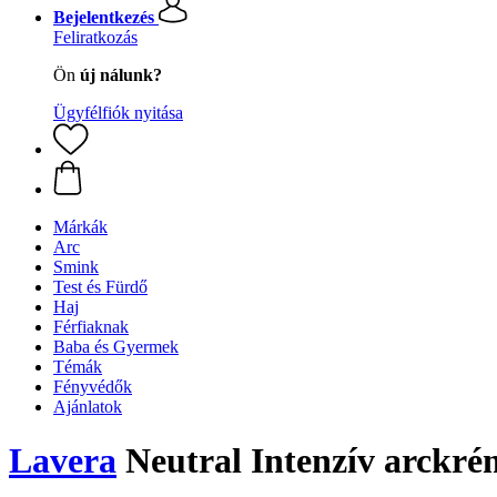
Bejelentkezés
Feliratkozás
Ön
új nálunk?
Ügyfélfiók nyitása
Márkák
Arc
Smink
Test és Fürdő
Haj
Férfiaknak
Baba és Gyermek
Témák
Fényvédők
Ajánlatok
Lavera
Neutral Intenzív arckré