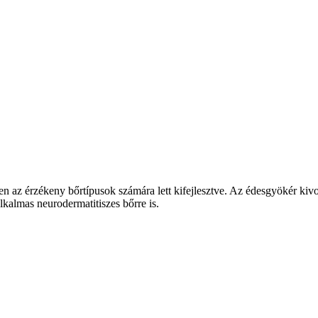
zetten az érzékeny bőrtípusok számára lett kifejlesztve. Az édesgyökér k
alkalmas neurodermatitiszes bőrre is.