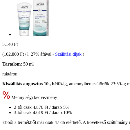
5.140 Ft
(
102.800 Ft / l
, 27% áfával
-
Szállítási díjak
)
Tartalom:
50 ml
raktáron
Kiszállítás augusztus 10., hétfő
-ig, amennyiben
csütörtök 23:59-ig
re
Mennyiségi kedvezmény
2-tól csak
4.876 Ft
/ darab
-5%
3-tól csak
4.619 Ft
/ darab
-10%
Ebből a termékből már csak 47 db elérhető. A következő szállítmány m