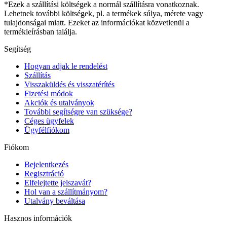
*Ezek a szállítási költségek a normál szállításra vonatkoznak.
Lehetnek további költségek, pl. a termékek súlya, mérete vagy
tulajdonságai miatt. Ezeket az információkat közvetlenül a
termékleírásban találja.
Segítség
Hogyan adjak le rendelést
Szállítás
Visszaküldés és visszatérítés
Fizetési módok
Akciók és utalványok
További segítségre van szüksége?
Céges ügyfelek
Ügyfélfiókom
Fiókom
Bejelentkezés
Regisztráció
Elfelejtette jelszavát?
Hol van a szállítmányom?
Utalvány beváltása
Hasznos információk