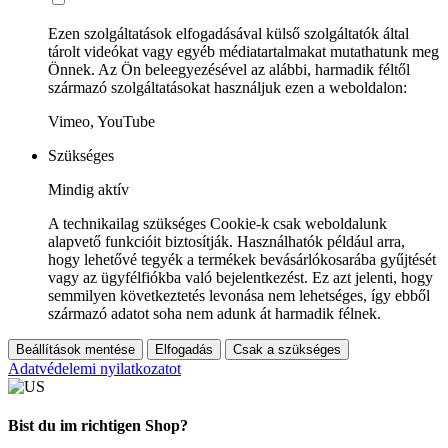
Ezen szolgáltatások elfogadásával külső szolgáltatók által
tárolt videókat vagy egyéb médiatartalmakat mutathatunk meg
Önnek. Az Ön beleegyezésével az alábbi, harmadik féltől
származó szolgáltatásokat használjuk ezen a weboldalon:
Vimeo, YouTube
Szükséges
Mindig aktív
A technikailag szükséges Cookie-k csak weboldalunk
alapvető funkcióit biztosítják. Használhatók például arra,
hogy lehetővé tegyék a termékek bevásárlókosarába gyűjtését
vagy az ügyfélfiókba való bejelentkezést. Ez azt jelenti, hogy
semmilyen következtetés levonása nem lehetséges, így ebből
származó adatot soha nem adunk át harmadik félnek.
Beállítások mentése
Elfogadás
Csak a szükséges
Adatvédelemi nyilatkozatot
Bist du im richtigen Shop?