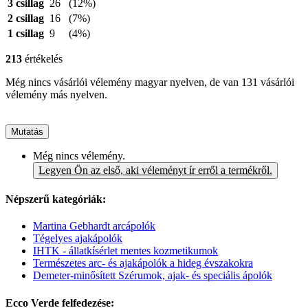
3 csillag
26
(12%)
2 csillag
16
(7%)
1 csillag
9
(4%)
213
értékelés
Még nincs vásárlói vélemény magyar nyelven, de van 131 vásárlói
vélemény más nyelven.
Mutatás
Még nincs vélemény.
Legyen Ön az első, aki véleményt ír erről a termékről.
Népszerű kategóriák:
Martina Gebhardt arcápolók
Tégelyes ajakápolók
IHTK - állatkísérlet mentes kozmetikumok
Természetes arc- és ajakápolók a hideg évszakokra
Demeter-minősített Szérumok, ajak- és speciális ápolók
Ecco Verde felfedezése: