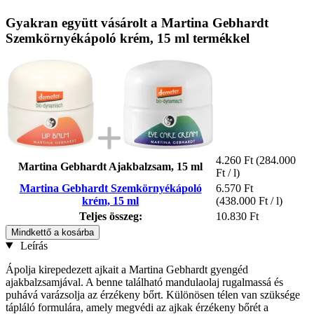
Gyakran együtt vásárolt a Martina Gebhardt
Szemkörnyékápoló krém, 15 ml termékkel
4.260 Ft
(284.000
Martina Gebhardt Ajakbalzsam, 15 ml
Ft / l)
Martina Gebhardt Szemkörnyékápoló
6.570 Ft
krém, 15 ml
(438.000 Ft / l)
Teljes összeg:
10.830 Ft
Mindkettő a kosárba
Leírás
Ápolja kirepedezett ajkait a Martina Gebhardt gyengéd
ajakbalzsamjával. A benne található mandulaolaj rugalmassá és
puhává varázsolja az érzékeny bőrt. Különösen télen van szüksége
tápláló formulára, amely megvédi az ajkak érzékeny bőrét a