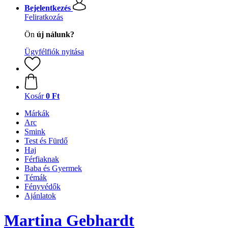
Bejelentkezés
Feliratkozás
Ön
új nálunk?
Ügyfélfiók nyitása
Kosár
0 Ft
Márkák
Arc
Smink
Test és Fürdő
Haj
Férfiaknak
Baba és Gyermek
Témák
Fényvédők
Ajánlatok
Martina Gebhardt