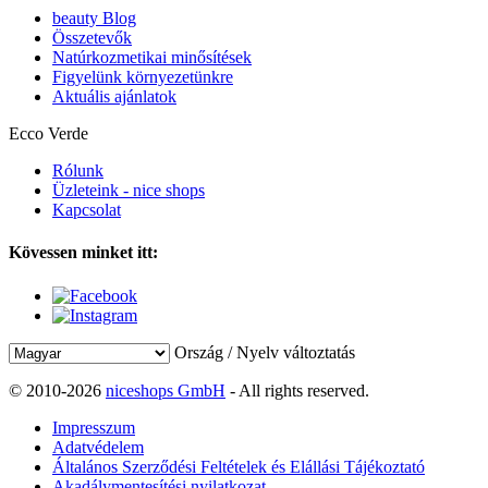
beauty Blog
Összetevők
Natúrkozmetikai minősítések
Figyelünk környezetünkre
Aktuális ajánlatok
Ecco Verde
Rólunk
Üzleteink - nice shops
Kapcsolat
Kövessen minket itt:
Ország / Nyelv változtatás
© 2010-2026
niceshops GmbH
- All rights reserved.
Impresszum
Adatvédelem
Általános Szerződési Feltételek és Elállási Tájékoztató
Akadálymentesítési nyilatkozat