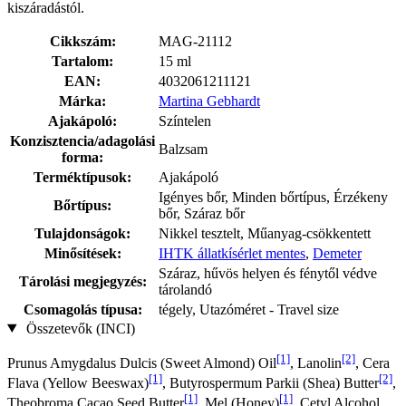
kiszáradástól.
Cikkszám:
MAG-21112
Tartalom:
15 ml
EAN:
4032061211121
Márka:
Martina Gebhardt
Ajakápoló:
Színtelen
Konzisztencia/adagolási
Balzsam
forma:
Terméktípusok:
Ajakápoló
Igényes bőr, Minden bőrtípus, Érzékeny
Bőrtípus:
bőr, Száraz bőr
Tulajdonságok:
Nikkel tesztelt, Műanyag-csökkentett
Minősítések:
IHTK állatkísérlet mentes
,
Demeter
Száraz, hűvös helyen és fénytől védve
Tárolási megjegyzés:
tárolandó
Csomagolás típusa:
tégely, Utazóméret - Travel size
Összetevők (INCI)
[1]
[2]
Prunus Amygdalus Dulcis (Sweet Almond) Oil
, Lanolin
, Cera
[1]
[2]
Flava (Yellow Beeswax)
, Butyrospermum Parkii (Shea) Butter
,
[1]
[1]
Theobroma Cacao Seed Butter
, Mel (Honey)
, Cetyl Alcohol,