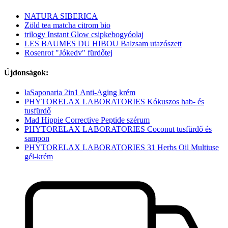
NATURA SIBERICA
Zöld tea matcha citrom bio
trilogy Instant Glow csipkebogyóolaj
LES BAUMES DU HIBOU Balzsam utazószett
Rosenrot "Jókedv" fürdőtej
Újdonságok:
laSaponaria 2in1 Anti-Aging krém
PHYTORELAX LABORATORIES Kókuszos hab- és
tusfürdő
Mad Hippie Corrective Peptide szérum
PHYTORELAX LABORATORIES Coconut tusfürdő és
sampon
PHYTORELAX LABORATORIES 31 Herbs Oil Multiuse
gél-krém