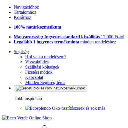
Navigációhoz
Tartalomhoz
Kosárhoz
100% natúrkozmetikum
Magyarország: Ingyenes standard kiszállítás
17.000 Ft-tól
Legalább 1 ingyenes termékminta
minden rendeléshez
Segítség
Hol van a rendelésem?
Visszaküldés
Szállítási költségek
Fizetési módok
Kapcsolat
Minden Segítség-téma
Több inspiráció
Öko-tisztítószerek és sok más