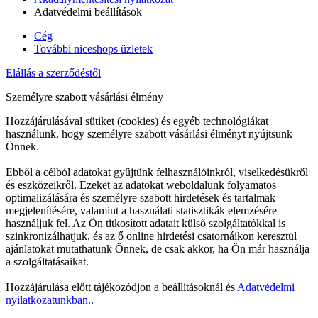
Adatvédelmi beállítások
Cég
További niceshops üzletek
Elállás a szerződéstől
Személyre szabott vásárlási élmény
Hozzájárulásával sütiket (cookies) és egyéb technológiákat
használunk, hogy személyre szabott vásárlási élményt nyújtsunk
Önnek.
Ebből a célból adatokat gyűjtünk felhasználóinkról, viselkedésükről
és eszközeikről. Ezeket az adatokat weboldalunk folyamatos
optimalizálására és személyre szabott hirdetések és tartalmak
megjelenítésére, valamint a használati statisztikák elemzésére
használjuk fel. Az Ön titkosított adatait külső szolgáltatókkal is
szinkronizálhatjuk, és az ő online hirdetési csatornáikon keresztül
ajánlatokat mutathatunk Önnek, de csak akkor, ha Ön már használja
a szolgáltatásaikat.
Hozzájárulása előtt tájékozódjon a beállításoknál és
Adatvédelmi
nyilatkozatunkban.
.