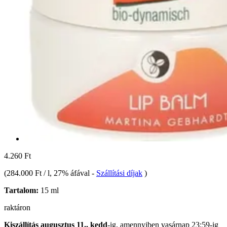
4.260 Ft
(
284.000 Ft / l
, 27% áfával
-
Szállítási díjak
)
Tartalom:
15 ml
raktáron
Kiszállítás augusztus 11., kedd
-ig, amennyiben
vasárnap 23:59-ig