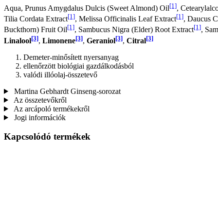
[1]
Aqua, Prunus Amygdalus Dulcis (Sweet Almond) Oil
, Cetearylalc
[1]
[1]
Tilia Cordata Extract
, Melissa Officinalis Leaf Extract
, Daucus C
[1]
[1]
Buckthorn) Fruit Oil
, Sambucus Nigra (Elder) Root Extract
, Sam
[3]
[3]
[3]
[3]
Linalool
,
Limonene
,
Geraniol
,
Citral
Demeter-minősített nyersanyag
ellenőrzött biológiai gazdálkodásból
valódi illóolaj-összetevő
Martina Gebhardt Ginseng-sorozat
Az összetevőkről
Az arcápoló termékekről
Jogi információk
Kapcsolódó termékek