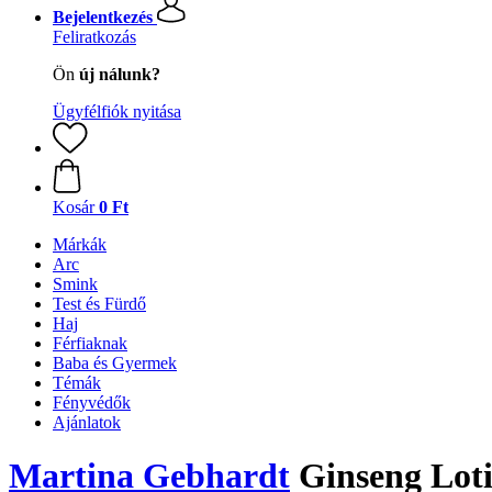
Bejelentkezés
Feliratkozás
Ön
új nálunk?
Ügyfélfiók nyitása
Kosár
0 Ft
Márkák
Arc
Smink
Test és Fürdő
Haj
Férfiaknak
Baba és Gyermek
Témák
Fényvédők
Ajánlatok
Martina Gebhardt
Ginseng Loti