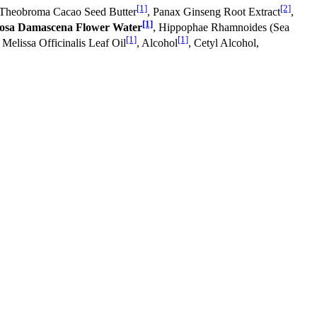
[1]
[2]
 Theobroma Cacao Seed Butter
, Panax Ginseng Root Extract
,
[1]
osa Damascena Flower Water
, Hippophae Rhamnoides (Sea
[1]
[1]
, Melissa Officinalis Leaf Oil
, Alcohol
, Cetyl Alcohol,