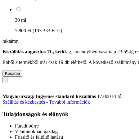
30 ml
5.800 Ft
(193.333 Ft / l)
raktáron
Kiszállítás augusztus 11., kedd
-ig, amennyiben
vasárnap 23:59-ig
re
Ebből a termékből már csak 19 db elérhető. A következő szállítmány m
Kosárba
Magyarország: Ingyenes standard kiszállítás
17.000 Ft-tól
Szállítás és kézbesítés - További információk
Tulajdonságok és előnyök
Fáradt bőrre
Vitaminokban gazdag
Frissítő és feltöltő hatású