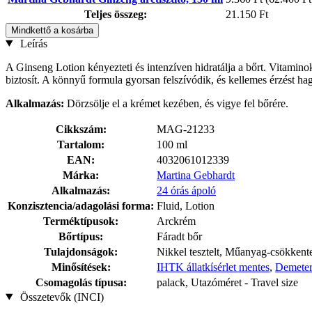
Teljes összeg:
21.150 Ft
Mindkettő a kosárba
Leírás
A Ginseng Lotion kényezteti és intenzíven hidratálja a bőrt. Vitamin
biztosít. A könnyű formula gyorsan felszívódik, és kellemes érzést h
Alkalmazás:
Dörzsölje el a krémet kezében, és vigye fel bőrére.
Cikkszám:
MAG-21233
Tartalom:
100 ml
EAN:
4032061012339
Márka:
Martina Gebhardt
Alkalmazás:
24 órás ápoló
Konzisztencia/adagolási forma:
Fluid, Lotion
Terméktípusok:
Arckrém
Bőrtípus:
Fáradt bőr
Tulajdonságok:
Nikkel tesztelt, Műanyag-csökkent
Minősítések:
IHTK állatkísérlet mentes
,
Demeter
Csomagolás típusa:
palack, Utazóméret - Travel size
Összetevők (INCI)