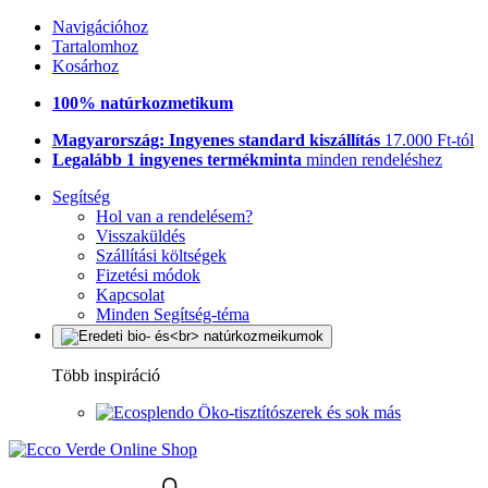
Navigációhoz
Tartalomhoz
Kosárhoz
100% natúrkozmetikum
Magyarország: Ingyenes standard kiszállítás
17.000 Ft-tól
Legalább 1 ingyenes termékminta
minden rendeléshez
Segítség
Hol van a rendelésem?
Visszaküldés
Szállítási költségek
Fizetési módok
Kapcsolat
Minden Segítség-téma
Több inspiráció
Öko-tisztítószerek és sok más