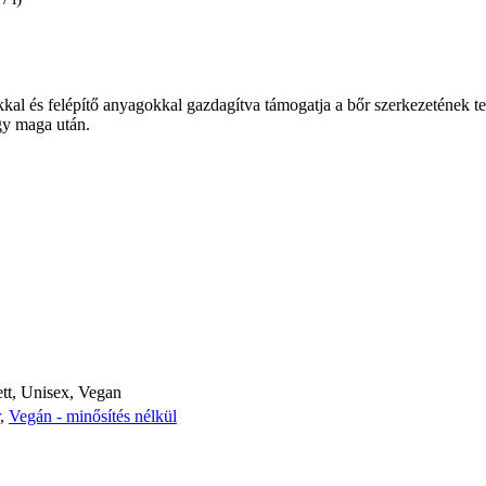
okkal és felépítő anyagokkal gazdagítva támogatja a bőr szerkezetének 
agy maga után.
ett, Unisex, Vegan
,
Vegán - minősítés nélkül