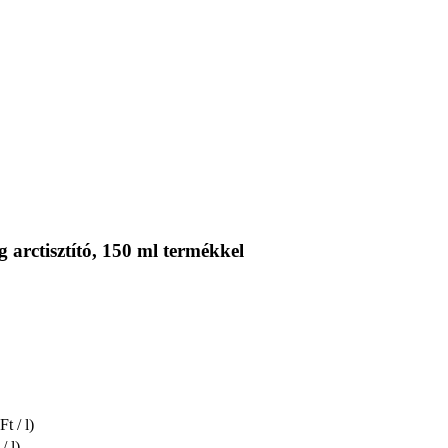
arctisztító, 150 ml termékkel
t / l)
/ l)