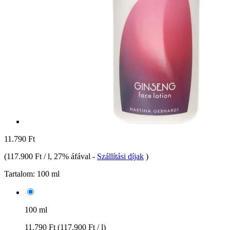
11.790 Ft
(
117.900 Ft / l
, 27% áfával
-
Szállítási díjak
)
Tartalom:
100 ml
100 ml
11.790 Ft
(117.900 Ft / l)