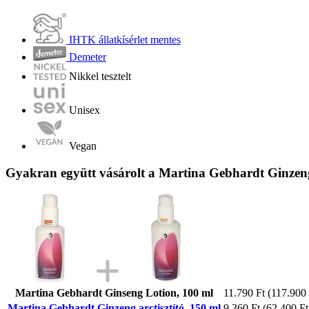
IHTK állatkísérlet mentes
Demeter
Nikkel tesztelt
Unisex
Vegan
Gyakran együtt vásárolt a Martina Gebhardt Ginzeng 
Martina Gebhardt Ginseng Lotion, 100 ml
11.790 Ft
(117.900 F
Martina Gebhardt Ginzeng arctisztító, 150 ml
9.360 Ft
(62.400 Ft 