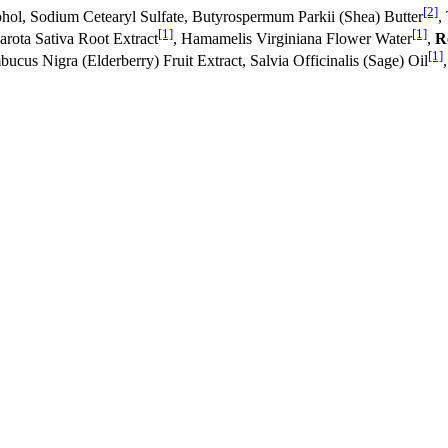
[2]
ohol, Sodium Cetearyl Sulfate, Butyrospermum Parkii (Shea) Butter
,
[1]
[1]
arota Sativa Root Extract
, Hamamelis Virginiana Flower Water
,
R
[1]
bucus Nigra (Elderberry) Fruit Extract, Salvia Officinalis (Sage) Oil