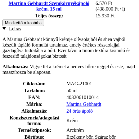
Martina Gebhardt Szemkörnyékápoló
6.570 Ft
krém, 15 ml
(438.000 Ft / l)
Teljes összeg:
15.930 Ft
Mindkettő a kosárba
Leírás
A Martina Gebhardt könnyű krémje olívaolajból és shea vajból
készült tápláló formulát tartalmaz, amely értékes rózsaolajjal
gazdagítva hidratálja a bőrt. Ezenkívül a finom textúra kisimító és
feszesítő tulajdonságokat biztosít.
Alkalmazás:
Vigye fel a krémet a nedves bőrre reggel és este, majd
masszírozza be alaposan.
Cikkszám:
MAG-21001
Tartalom:
50 ml
EAN:
4032061010014
Márka:
Martina Gebhardt
Alkalmazás:
24 órás ápoló
Konzisztencia/adagolási
Krém
forma:
Terméktípusok:
Arckrém
Bőrtípus:
Érzékeny bőr, Száraz bőr