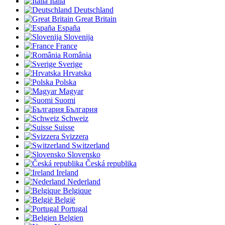
Italia
Deutschland
Great Britain
España
Slovenija
France
România
Sverige
Hrvatska
Polska
Magyar
Suomi
България
Schweiz
Suisse
Svizzera
Switzerland
Slovensko
Česká republika
Ireland
Nederland
Belgique
België
Portugal
Belgien