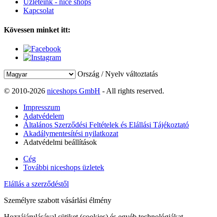
Üzleteink - nice shops
Kapcsolat
Kövessen minket itt:
Ország / Nyelv változtatás
© 2010-2026
niceshops GmbH
- All rights reserved.
Impresszum
Adatvédelem
Általános Szerződési Feltételek és Elállási Tájékoztató
Akadálymentesítési nyilatkozat
Adatvédelmi beállítások
Cég
További niceshops üzletek
Elállás a szerződéstől
Személyre szabott vásárlási élmény
Hozzájárulásával sütiket (cookies) és egyéb technológiákat