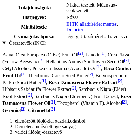
Nikkel tesztelt, Műanyag-
Tulajdonságok:
csökkentett
Illatjegyek:
Rózsa
IHTK állatkísérlet mentes
,
Minősítések:
Demeter
Csomagolás típusa:
tégely, Utazóméret - Travel size
Összetevők (INCI)
[2]
[1]
Aqua, Olea Europaea (Olive) Fruit Oil
, Lanolin
, Cera Flava
[2]
[2]
(Yellow Beeswax)
, Helianthus Annus (Sunflower) Seed Oil
,
[1]
Cetyl Alcohol, Persea Gratissima (Avocado) Oil
,
Rosa Canina
[1]
[2]
Fruit Oil
, Theobroma Cacao Seed Butter
, Butyrospermum
[1]
[2]
Parkii (Shea) Butter
,
Rosa Damascena Flower Extract
,
[2]
Hibiscus Sabdariffa Flower Extract
, Sambucus Nigra (Elder)
[2]
Root Extract
, Sambucus Nigra (Elderberry) Fruit Extract,
Rosa
[2]
[2]
Damascena Flower Oil
, Tocopherol (Vitamin E), Alcohol
,
[3]
[3]
Geraniol
,
Citronellol
ellenőrzött biológiai gazdálkodásból
Demeter-minősített nyersanyag
valódi illóolaj-összetevő