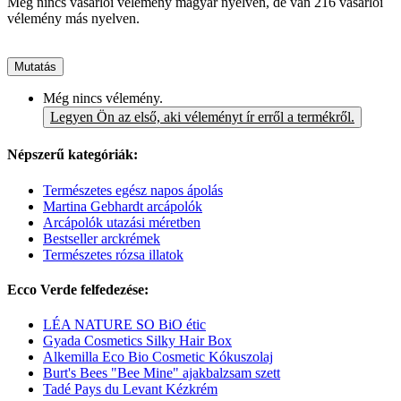
Még nincs vásárlói vélemény magyar nyelven, de van 216 vásárlói
vélemény más nyelven.
Mutatás
Még nincs vélemény.
Legyen Ön az első, aki véleményt ír erről a termékről.
Népszerű kategóriák:
Természetes egész napos ápolás
Martina Gebhardt arcápolók
Arcápolók utazási méretben
Bestseller arckrémek
Természetes rózsa illatok
Ecco Verde felfedezése:
LÉA NATURE SO BiO étic
Gyada Cosmetics Silky Hair Box
Alkemilla Eco Bio Cosmetic Kókuszolaj
Burt's Bees "Bee Mine" ajakbalzsam szett
Tadé Pays du Levant Kézkrém