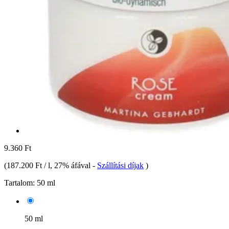
9.360 Ft
(
187.200 Ft / l
, 27% áfával
-
Szállítási díjak
)
Tartalom:
50 ml
50 ml