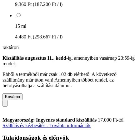
9.360 Ft
(187.200 Ft / l)
15 ml
4.480 Ft
(298.667 Ft / l)
raktáron
Kiszállítás augusztus 11., kedd
-ig, amennyiben
vasárnap 23:59-ig
rendel.
Ebből a termékből már csak 102 db elérhető. A következő
szállítmány már úton van! Amennyiben többet rendel, az
befolyásolhatja a szállítási dátumot.
Kosárba
Magyarország: Ingyenes standard kiszállítás
17.000 Ft-tól
Szállítás és kézbesítés - További információk
Tulajdonságok és előnyök