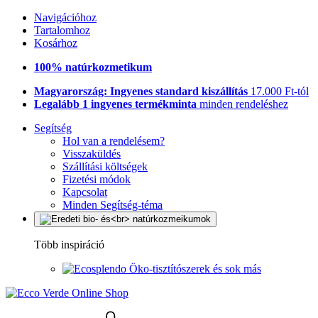
Navigációhoz
Tartalomhoz
Kosárhoz
100% natúrkozmetikum
Magyarország: Ingyenes standard kiszállítás
17.000 Ft-tól
Legalább 1 ingyenes termékminta
minden rendeléshez
Segítség
Hol van a rendelésem?
Visszaküldés
Szállítási költségek
Fizetési módok
Kapcsolat
Minden Segítség-téma
Több inspiráció
Öko-tisztítószerek és sok más