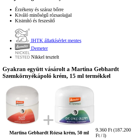
Érzékeny és száraz bőrre
Kiváló minőségű rózsaolajjal
Kisimító és feszesítő
IHTK állatkísérlet mentes
Demeter
Nikkel tesztelt
Gyakran együtt vásárolt a Martina Gebhardt
Szemkörnyékápoló krém, 15 ml termékkel
9.360 Ft
(187.200
Martina Gebhardt Rózsa krém, 50 ml
Ft / l)