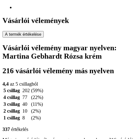
Vásárlói vélemények
A termék értékelése
Vásárlói vélemény magyar nyelven:
Martina Gebhardt Rózsa krém
216 vásárlói vélemény más nyelven
4,4
az 5 csillagból
5 csillag
202
(59%)
4 csillag
77
(22%)
3 csillag
40
(11%)
2 csillag
10
(2%)
1 csillag
8
(2%)
337
értékelés