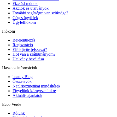
Fizetési módok
Akciók és utalványok
További segítségre van szüksége?
Céges ügyfelek
Ügyfélfiókom
Fiókom
Bejelentkezés
Regisztráció
Elfelejtette jelszavát?
Hol van a szállítmányom?
Utalvány beváltása
Hasznos információk
beauty Blog
Összetevők
Natúrkozmetikai minősítések
Figyelünk környezetünkre
Aktuális ajánlatok
Ecco Verde
Rólunk