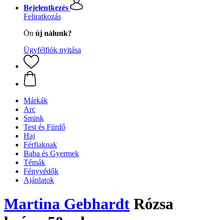
Bejelentkezés
Feliratkozás
Ön
új nálunk?
Ügyfélfiók nyitása
Márkák
Arc
Smink
Test és Fürdő
Haj
Férfiaknak
Baba és Gyermek
Témák
Fényvédők
Ajánlatok
Martina Gebhardt
Rózsa