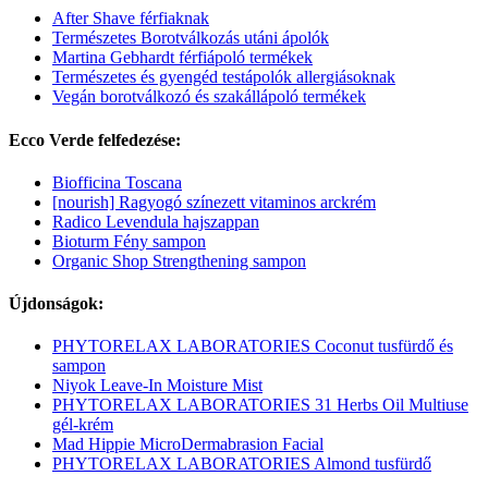
After Shave férfiaknak
Természetes Borotválkozás utáni ápolók
Martina Gebhardt férfiápoló termékek
Természetes és gyengéd testápolók allergiásoknak
Vegán borotválkozó és szakállápoló termékek
Ecco Verde felfedezése:
Biofficina Toscana
[nourish] Ragyogó színezett vitaminos arckrém
Radico Levendula hajszappan
Bioturm Fény sampon
Organic Shop Strengthening sampon
Újdonságok:
PHYTORELAX LABORATORIES Coconut tusfürdő és
sampon
Niyok Leave-In Moisture Mist
PHYTORELAX LABORATORIES 31 Herbs Oil Multiuse
gél-krém
Mad Hippie MicroDermabrasion Facial
PHYTORELAX LABORATORIES Almond tusfürdő