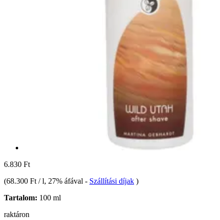
6.830 Ft
(
68.300 Ft / l
, 27% áfával
-
Szállítási díjak
)
Tartalom:
100 ml
raktáron