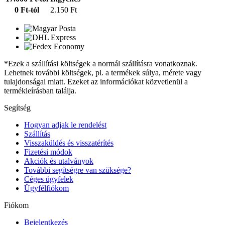
0 Ft-tól
2.150 Ft
*Ezek a szállítási költségek a normál szállításra vonatkoznak.
Lehetnek további költségek, pl. a termékek súlya, mérete vagy
tulajdonságai miatt. Ezeket az információkat közvetlenül a
termékleírásban találja.
Segítség
Hogyan adjak le rendelést
Szállítás
Visszaküldés és visszatérítés
Fizetési módok
Akciók és utalványok
További segítségre van szüksége?
Céges ügyfelek
Ügyfélfiókom
Fiókom
Bejelentkezés