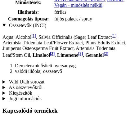
Minősítések:
Vegán - minősítés nélkül
Illathatás:
férfias
Csomagolás típusa:
fújós palack / spray
Összetevők (INCI)
[1]
[1]
Aqua, Alcohol
, Salvia Officinalis (Sage) Leaf Extract
,
Artemisia Tridentata Leaf/Flower Extract, Pinus Edulis Extract,
Juniperus Osteosperma Fruit Extract, Artemisia Tridentata
[2]
[2]
[2]
Leaf/Stem Oil,
Linalool
,
Limonene
,
Geraniol
Demeter-minősített nyersanyag
valódi illóolaj-összetevő
Wild Utah sorozat
Az összetevőkről
Kiegészítők
Jogi információk
Kapcsolódó termékek