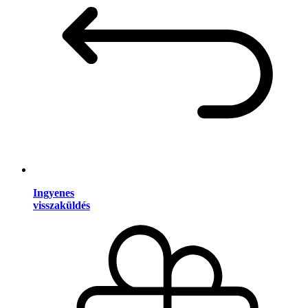
Ingyenes
visszaküldés