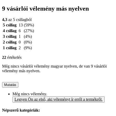
9 vásárlói vélemény más nyelven
4,3
az 5 csillagból
5 csillag
13
(59%)
4 csillag
6
(27%)
3 csillag
1
(4%)
2 csillag
0
(0%)
1 csillag
2
(9%)
22
értékelés
Még nincs vásárlói vélemény magyar nyelven, de van 9 vásárlói
vélemény más nyelven.
Mutatás
Még nincs vélemény.
Legyen Ön az első, aki véleményt ír erről a termékről.
Népszerű kategóriák: