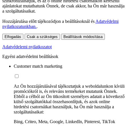
szinkronizálhatjuk, és az ő online hirdetési csatornáikon keresztül
ajánlatokat mutathatunk Önnek, de csak akkor, ha Ön már használja
a szolgáltatásaikat.
Hozzájárulása előtt tájékozódjon a beállításoknál és
Adatvédelmi
nyilatkozatunkban.
.
Elfogadás
Csak a szükséges
Beállítások módosítása
Adatvédelemi nyilatkozatot
Egyéni adatvédelmi beállítások
Customer match marketing
Az Ön hozzájárulásával tájékoztatjuk a weboldalunkon kívüli
promóciókról is, és releváns termékeket mutatunk Önnek.
Ebből a célból az Ön titkosított személyes adatait a következő
külső szolgáltatókkal összehasonlítjuk, és azok online
hirdetési csatornáikat használjuk, ha Ön már használja a
szolgáltatásaikat:
Bing, Criteo, Meta, Google, LinkedIn, Pinterest, TikTok