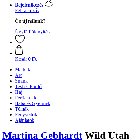
Bejelentkezés
Feliratkozás
Ön
új nálunk?
Ügyfélfiók nyitása
Kosár
0 Ft
Márkák
Arc
Smink
Test és Fürdő
Haj
Férfiaknak
Baba és Gyermek
Témák
Fényvédők
Ajánlatok
Martina Gebhardt
Wild Utah