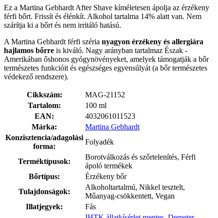
Ez a Martina Gebhardt After Shave kíméletesen ápolja az érzékeny
férfi bőrt. Frissít és élénkít. Alkohol tartalma 14% alatt van. Nem
szárítja ki a bőrt és nem irritáló hatású.
A Martina Gebhardt férfi széria
nyagyon érzékeny és allergiára
hajlamos bőrre
is kiváló. Nagy arányban tartalmaz Észak -
Amerikában őshonos gyógynövényeket, amelyek támogatják a bőr
természetes funkcióit és egészséges egyensúlyát (a bőr természetes
védekező rendszere).
Cikkszám:
MAG-21152
Tartalom:
100 ml
EAN:
4032061011523
Márka:
Martina Gebhardt
Konzisztencia/adagolási
Folyadék
forma:
Borotválkozás és szőrtelenítés, Férfi
Terméktípusok:
ápoló termékek
Bőrtípus:
Érzékeny bőr
Alkoholtartalmú, Nikkel tesztelt,
Tulajdonságok:
Műanyag-csökkentett, Vegan
Illatjegyek:
Fás
IHTK állatkísérlet mentes
,
Demeter
,