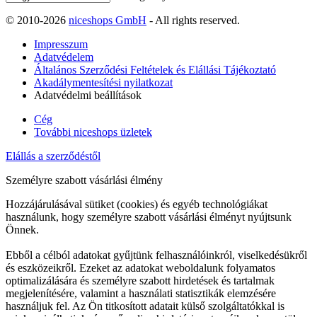
© 2010-2026
niceshops GmbH
- All rights reserved.
Impresszum
Adatvédelem
Általános Szerződési Feltételek és Elállási Tájékoztató
Akadálymentesítési nyilatkozat
Adatvédelmi beállítások
Cég
További niceshops üzletek
Elállás a szerződéstől
Személyre szabott vásárlási élmény
Hozzájárulásával sütiket (cookies) és egyéb technológiákat
használunk, hogy személyre szabott vásárlási élményt nyújtsunk
Önnek.
Ebből a célból adatokat gyűjtünk felhasználóinkról, viselkedésükről
és eszközeikről. Ezeket az adatokat weboldalunk folyamatos
optimalizálására és személyre szabott hirdetések és tartalmak
megjelenítésére, valamint a használati statisztikák elemzésére
használjuk fel. Az Ön titkosított adatait külső szolgáltatókkal is