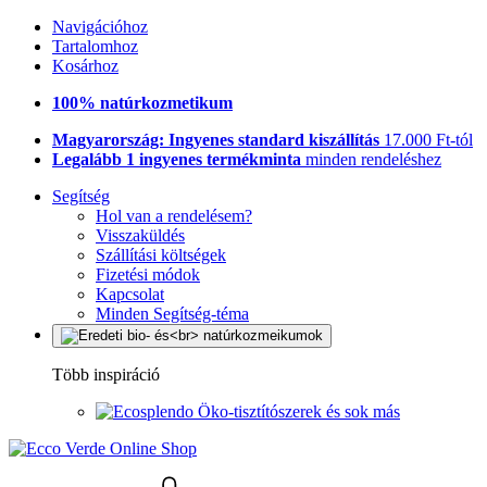
Navigációhoz
Tartalomhoz
Kosárhoz
100% natúrkozmetikum
Magyarország: Ingyenes standard kiszállítás
17.000 Ft-tól
Legalább 1 ingyenes termékminta
minden rendeléshez
Segítség
Hol van a rendelésem?
Visszaküldés
Szállítási költségek
Fizetési módok
Kapcsolat
Minden Segítség-téma
Több inspiráció
Öko-tisztítószerek és sok más