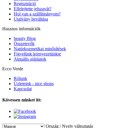
Regisztráció
Elfelejtette jelszavát?
Hol van a szállítmányom?
Utalvány beváltása
Hasznos információk
beauty Blog
Összetevők
Natúrkozmetikai minősítések
Figyelünk környezetünkre
Aktuális ajánlatok
Ecco Verde
Rólunk
Üzleteink - nice shops
Kapcsolat
Kövessen minket itt:
Ország / Nyelv változtatás