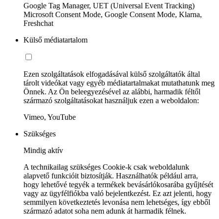
Google Tag Manager, UET (Universal Event Tracking)
Microsoft Consent Mode, Google Consent Mode, Klarna,
Freshchat
Külső médiatartalom
Ezen szolgáltatások elfogadásával külső szolgáltatók által
tárolt videókat vagy egyéb médiatartalmakat mutathatunk meg
Önnek. Az Ön beleegyezésével az alábbi, harmadik féltől
származó szolgáltatásokat használjuk ezen a weboldalon:
Vimeo, YouTube
Szükséges
Mindig aktív
A technikailag szükséges Cookie-k csak weboldalunk
alapvető funkcióit biztosítják. Használhatók például arra,
hogy lehetővé tegyék a termékek bevásárlókosarába gyűjtését
vagy az ügyfélfiókba való bejelentkezést. Ez azt jelenti, hogy
semmilyen következtetés levonása nem lehetséges, így ebből
származó adatot soha nem adunk át harmadik félnek.