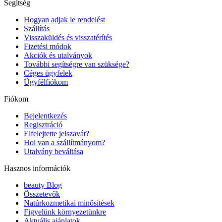
Segítség
Hogyan adjak le rendelést
Szállítás
Visszaküldés és visszatérítés
Fizetési módok
Akciók és utalványok
További segítségre van szüksége?
Céges ügyfelek
Ügyfélfiókom
Fiókom
Bejelentkezés
Regisztráció
Elfelejtette jelszavát?
Hol van a szállítmányom?
Utalvány beváltása
Hasznos információk
beauty Blog
Összetevők
Natúrkozmetikai minősítések
Figyelünk környezetünkre
Aktuális ajánlatok