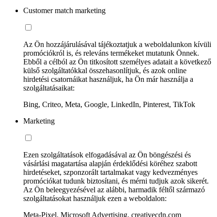
Customer match marketing
Az Ön hozzájárulásával tájékoztatjuk a weboldalunkon kívüli
promóciókról is, és releváns termékeket mutatunk Önnek.
Ebből a célból az Ön titkosított személyes adatait a következő
külső szolgáltatókkal összehasonlítjuk, és azok online
hirdetési csatornáikat használjuk, ha Ön már használja a
szolgáltatásaikat:
Bing, Criteo, Meta, Google, LinkedIn, Pinterest, TikTok
Marketing
Ezen szolgáltatások elfogadásával az Ön böngészési és
vásárlási magatartása alapján érdeklődési köréhez szabott
hirdetéseket, szponzorált tartalmakat vagy kedvezményes
promóciókat tudunk biztosítani, és mérni tudjuk azok sikerét.
Az Ön beleegyezésével az alábbi, harmadik féltől származó
szolgáltatásokat használjuk ezen a weboldalon:
Meta-Pixel, Microsoft Advertising, creativecdn.com