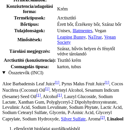
Konzisztencia/adagolási
Krém
forma:
Terméktípusok:
Arctisztító
Bőrtípus:
Érett bőr, Érzékeny bőr, Száraz bőr
Tulajdonságok:
Unisex,
Illatmentes
, Vegan
Leaping Bunny
,
NaTrue
,
Vegan
Minősítések:
Society
Száraz, hűvös helyen és fénytől
Tárolási megjegyzés:
védve tárolandó
Arctisztító (konzisztencia):
Tisztító krém
Csomagolás típusa:
karton, tubus
Összetevők (INCI)
[1]
[1]
Aloe Barbadensis Leaf Juice
, Pyrus Malus Fruit Juice
, Cocos
[1]
Nucifera (Coconut) Oil
, Myristyl Alcohol, Sesamum Indicum
[1]
[1]
(Sesame) Seed Oil
, Alcohol
, Lauryl Glucoside, Sodium
Lactate, Xanthan Gum, Polyglyceryl-2 Dipolyhydroxystearate,
Levulinic Acid, Sodium Levulinate, Sodium Phytate, Lactic Acid,
Sodium Cetearyl Sulfate, Glycerin, P-Anisic Acid, Glyceryl
[2]
Caprylate, Sodium Hydroxyde,
Silver Sulfate
, Aroma
,
Linalool
ellenőrzött biológiai gazdálkodásból