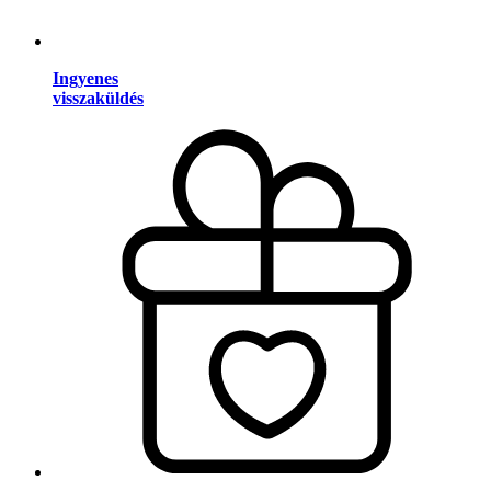
Ingyenes
visszaküldés