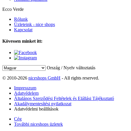
Ecco Verde
Rólunk
Üzleteink - nice shops
Kapcsolat
Kövessen minket itt:
Ország / Nyelv változtatás
© 2010-2026
niceshops GmbH
- All rights reserved.
Impresszum
Adatvédelem
Általános Szerződési Feltételek és Elállási Tájékoztató
Akadálymentesítési nyilatkozat
Adatvédelmi beállítások
Cég
További niceshops üzletek