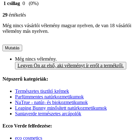
1 csillag
0
(0%)
29
értékelés
Még nincs vásárlói vélemény magyar nyelven, de van 18 vásárlói
vélemény más nyelven.
Mutatás
Még nincs vélemény.
Legyen Ön az első, aki véleményt ír erről a termékről.
Népszerű kategóriák:
Természetes tisztító krémek
Parfümmentes natúrkozmetikumok
NaTrue - natúr- és biokozmetikumok
Leaping Bunny minősített natúrkozmetikumok
Santaverde természetes arcápolók
Ecco Verde felfedezése:
eco cosmetics