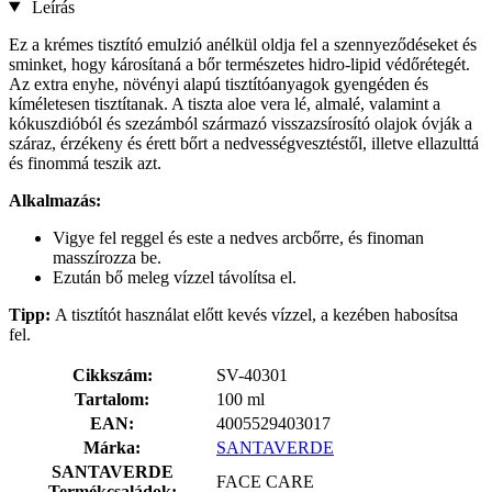
Leírás
Ez a krémes tisztító emulzió anélkül oldja fel a szennyeződéseket és
sminket, hogy károsítaná a bőr természetes hidro-lipid védőrétegét.
Az extra enyhe, növényi alapú tisztítóanyagok gyengéden és
kíméletesen tisztítanak. A tiszta aloe vera lé, almalé, valamint a
kókuszdióból és szezámból származó visszazsírosító olajok óvják a
száraz, érzékeny és érett bőrt a nedvességvesztéstől, illetve ellazulttá
és finommá teszik azt.
Alkalmazás:
Vigye fel reggel és este a nedves arcbőrre, és finoman
masszírozza be.
Ezután bő meleg vízzel távolítsa el.
Tipp:
A tisztítót használat előtt kevés vízzel, a kezében habosítsa
fel.
Cikkszám:
SV-40301
Tartalom:
100 ml
EAN:
4005529403017
Márka:
SANTAVERDE
SANTAVERDE
FACE CARE
Termékcsaládok: