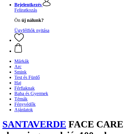
Bejelentkezés
Feliratkozás
Ön
új nálunk?
Ügyfélfiók nyitása
Márkák
Arc
Smink
Test és Fürdő
Haj
Férfiaknak
Baba és Gyermek
Témák
Fényvédők
Ajánlatok
SANTAVERDE
FACE CARE