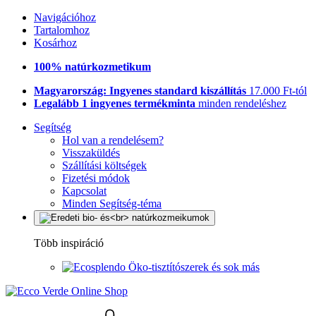
Navigációhoz
Tartalomhoz
Kosárhoz
100% natúrkozmetikum
Magyarország: Ingyenes standard kiszállítás
17.000 Ft-tól
Legalább 1 ingyenes termékminta
minden rendeléshez
Segítség
Hol van a rendelésem?
Visszaküldés
Szállítási költségek
Fizetési módok
Kapcsolat
Minden Segítség-téma
Több inspiráció
Öko-tisztítószerek és sok más