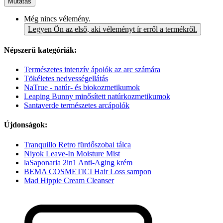
Mutatás
Még nincs vélemény.
Legyen Ön az első, aki véleményt ír erről a termékről.
Népszerű kategóriák:
Természetes intenzív ápolók az arc számára
Tökéletes nedvességellátás
NaTrue - natúr- és biokozmetikumok
Leaping Bunny minősített natúrkozmetikumok
Santaverde természetes arcápolók
Újdonságok:
Tranquillo Retro fürdőszobai tálca
Niyok Leave-In Moisture Mist
laSaponaria 2in1 Anti-Aging krém
BEMA COSMETICI Hair Loss sampon
Mad Hippie Cream Cleanser