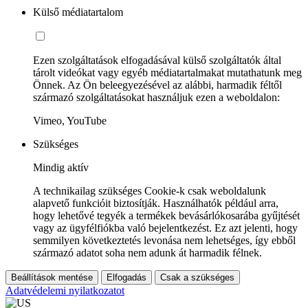
Külső médiatartalom
Ezen szolgáltatások elfogadásával külső szolgáltatók által
tárolt videókat vagy egyéb médiatartalmakat mutathatunk meg
Önnek. Az Ön beleegyezésével az alábbi, harmadik féltől
származó szolgáltatásokat használjuk ezen a weboldalon:
Vimeo, YouTube
Szükséges
Mindig aktív
A technikailag szükséges Cookie-k csak weboldalunk
alapvető funkcióit biztosítják. Használhatók például arra,
hogy lehetővé tegyék a termékek bevásárlókosarába gyűjtését
vagy az ügyfélfiókba való bejelentkezést. Ez azt jelenti, hogy
semmilyen következtetés levonása nem lehetséges, így ebből
származó adatot soha nem adunk át harmadik félnek.
Beállítások mentése
Elfogadás
Csak a szükséges
Adatvédelemi nyilatkozatot