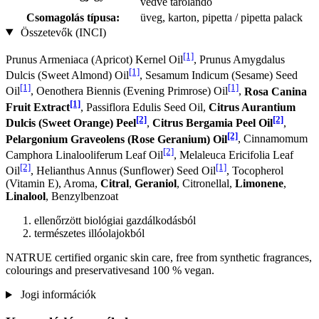
védve tárolandó
Csomagolás típusa:
üveg, karton, pipetta / pipetta palack
Összetevők (INCI)
[1]
Prunus Armeniaca (Apricot) Kernel Oil
, Prunus Amygdalus
[1]
Dulcis (Sweet Almond) Oil
, Sesamum Indicum (Sesame) Seed
[1]
[1]
Oil
, Oenothera Biennis (Evening Primrose) Oil
,
Rosa Canina
[1]
Fruit Extract
, Passiflora Edulis Seed Oil,
Citrus Aurantium
[2]
[2]
Dulcis (Sweet Orange) Peel
,
Citrus Bergamia Peel Oil
,
[2]
Pelargonium Graveolens (Rose Geranium) Oil
, Cinnamomum
[2]
Camphora Linalooliferum Leaf Oil
, Melaleuca Ericifolia Leaf
[2]
[1]
Oil
, Helianthus Annus (Sunflower) Seed Oil
, Tocopherol
(Vitamin E), Aroma,
Citral
,
Geraniol
, Citronellal,
Limonene
,
Linalool
, Benzylbenzoat
ellenőrzött biológiai gazdálkodásból
természetes illóolajokból
NATRUE certified organic skin care, free from synthetic fragrances,
colourings and preservativesand 100 % vegan.
Jogi információk