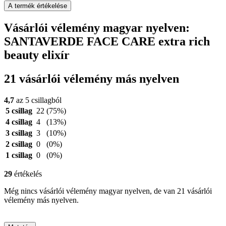
A termék értékelése
Vásárlói vélemény magyar nyelven:
SANTAVERDE FACE CARE extra rich
beauty elixír
21 vásárlói vélemény más nyelven
4,7
az 5 csillagból
5 csillag
22
(75%)
4 csillag
4
(13%)
3 csillag
3
(10%)
2 csillag
0
(0%)
1 csillag
0
(0%)
29
értékelés
Még nincs vásárlói vélemény magyar nyelven, de van 21 vásárlói
vélemény más nyelven.