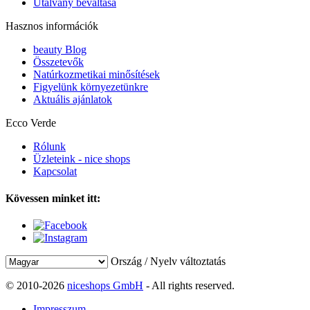
Utalvány beváltása
Hasznos információk
beauty Blog
Összetevők
Natúrkozmetikai minősítések
Figyelünk környezetünkre
Aktuális ajánlatok
Ecco Verde
Rólunk
Üzleteink - nice shops
Kapcsolat
Kövessen minket itt:
Ország / Nyelv változtatás
© 2010-2026
niceshops GmbH
- All rights reserved.
Impresszum