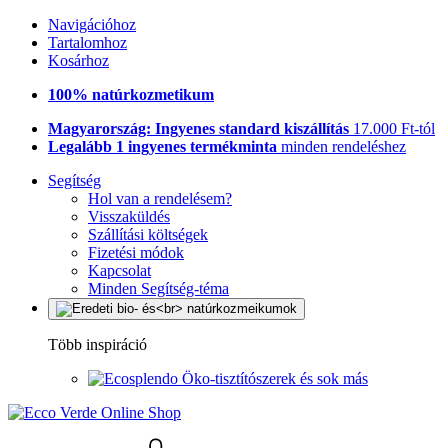
Navigációhoz
Tartalomhoz
Kosárhoz
100% natúrkozmetikum
Magyarország: Ingyenes standard kiszállítás
17.000 Ft-tól
Legalább 1 ingyenes termékminta
minden rendeléshez
Segítség
Hol van a rendelésem?
Visszaküldés
Szállítási költségek
Fizetési módok
Kapcsolat
Minden Segítség-téma
Több inspiráció
Öko-tisztítószerek és sok más