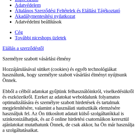
Adatvédelem
Általános Szerződési Feltételek és Elállási Tájékoztató
Akadálymentesítési nyilatkozat
Adatvédelmi beállítások
Cég
További niceshops üzletek
Elállás a szerződéstől
Személyre szabott vásárlási élmény
Hozzájárulásával sütiket (cookies) és egyéb technológiákat
használunk, hogy személyre szabott vásárlási élményt nyújtsunk
Önnek.
Ebből a célból adatokat gyűjtünk felhasználóinkról, viselkedésükről
és eszközeikről. Ezeket az adatokat weboldalunk folyamatos
optimalizálására és személyre szabott hirdetések és tartalmak
megjelenítésére, valamint a használati statisztikák elemzésére
használjuk fel. Az Ön titkosított adatait külső szolgáltatókkal is
szinkronizálhatjuk, és az ő online hirdetési csatornáikon keresztül
ajánlatokat mutathatunk Önnek, de csak akkor, ha Ön már használja
a szolgáltatásaikat.