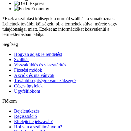
*Ezek a szállítási költségek a normál szállításra vonatkoznak.
Lehetnek további költségek, pl. a termékek súlya, mérete vagy
tulajdonságai miatt. Ezeket az információkat közvetlenül a
termékleírásban találja.
Segítség
Hogyan adjak le rendelést
Szállítás
Visszaküldés és visszatérítés
Fizetési módok
Akciók és utalványok
További segítségre van szüksége?
Céges ügyfelek
Ügyfélfiókom
Fiókom
Bejelentkezés
Regisztráció
Elfelejtette jelszavát?
Hol van a szállítmányom?