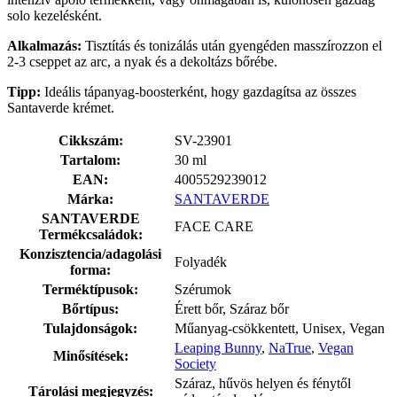
solo kezelésként.
Alkalmazás:
Tisztítás és tonizálás után gyengéden masszírozzon el
2-3 cseppet az arc, a nyak és a dekoltázs bőrébe.
Tipp:
Ideális tápanyag-boosterként, hogy gazdagítsa az összes
Santaverde krémet.
Cikkszám:
SV-23901
Tartalom:
30 ml
EAN:
4005529239012
Márka:
SANTAVERDE
SANTAVERDE
FACE CARE
Termékcsaládok:
Konzisztencia/adagolási
Folyadék
forma:
Terméktípusok:
Szérumok
Bőrtípus:
Érett bőr, Száraz bőr
Tulajdonságok:
Műanyag-csökkentett, Unisex, Vegan
Leaping Bunny
,
NaTrue
,
Vegan
Minősítések:
Society
Száraz, hűvös helyen és fénytől
Tárolási megjegyzés: