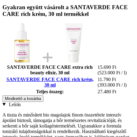
Gyakran együtt vásárolt a SANTAVERDE FACE
CARE rich krém, 30 ml termékkel
SANTAVERDE FACE CARE extra rich
15.690 Ft
beauty elixír, 30 ml
(523.000 Ft / l)
SANTAVERDE FACE CARE rich krém,
11.790 Ft
30 ml
(393.000 Ft / l)
Teljes összeg:
27.480 Ft
Mindkettő a kosárba
Leírás
A tiszta és minősített bio magolajok finom összetétele intenzív
ápolást biztosít, támogatja a bőr természetes revitalizációját, és
serkenti a bőr saját kollagéntermelését. Ugyanakkor a formula
tonizáló tulajdonságokkal is rendelkezik. Használható kiegészítő
intenzív ápoló termékként, vagy önmagában is, különösen gazdag