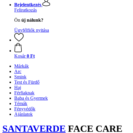
Bejelentkezés
Feliratkozás
Ön
új nálunk?
Ügyfélfiók nyitása
Kosár
0 Ft
Márkák
Arc
Smink
Test és Fürdő
Haj
Férfiaknak
Baba és Gyermek
Témák
Fényvédők
Ajánlatok
SANTAVERDE
FACE CARE