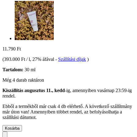
11.790 Ft
(
393.000 Ft / l
, 27% áfával
-
Szállítási díjak
)
Tartalom:
30 ml
Még 4 darab raktáron
Kiszállítás augusztus 11., kedd
-ig, amennyiben
vasárnap 23:59-ig
rendel.
Ebből a termékből már csak 4 db elérhető. A következő szállítmány
már úton van! Amennyiben többet rendel, az befolyásolhatja a
szállítási dátumot.
Kosárba