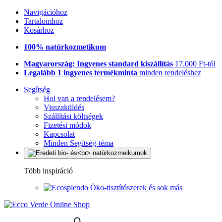
Navigációhoz
Tartalomhoz
Kosárhoz
100% natúrkozmetikum
Magyarország: Ingyenes standard kiszállítás
17.000 Ft-tól
Legalább 1 ingyenes termékminta
minden rendeléshez
Segítség
Hol van a rendelésem?
Visszaküldés
Szállítási költségek
Fizetési módok
Kapcsolat
Minden Segítség-téma
Több inspiráció
Öko-tisztítószerek és sok más