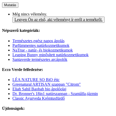
Mutatás
Még nincs vélemény.
Legyen Ön az első, aki véleményt ír erről a termékről.
Népszerű kategóriák:
Természetes egész napos ápolás
Parfümmentes natúrkozmetikumok
NaTrue - natúr- és biokozmetikumok
Leaping Bunny minősített natúrkozmetikumok
Santaverde természetes arcápolók
Ecco Verde felfedezése:
LÉA NATURE SO BiO étic
Greenatural ARTISAN szappan "Citrom"
Eliah Sahil Baobab bio ápolóolaj
Dr. Bronner's 18in1 natúrszappan - Szantálfa-jázmin
Classic Ayurveda Krémtusfürdő
Újdonságok: