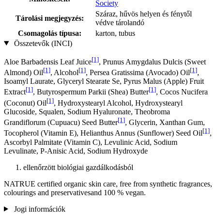
Society
Száraz, hűvös helyen és fénytől
Tárolási megjegyzés:
védve tárolandó
Csomagolás típusa:
karton, tubus
Összetevők (INCI)
[1]
Aloe Barbadensis Leaf Juice
, Prunus Amygdalus Dulcis (Sweet
[1]
[1]
[1]
Almond) Oil
, Alcohol
, Persea Gratissima (Avocado) Oil
,
Isoamyl Laurate, Glyceryl Stearate Se, Pyrus Malus (Apple) Fruit
[1]
[1]
Extract
, Butyrospermum Parkii (Shea) Butter
, Cocos Nucifera
[1]
(Coconut) Oil
, Hydroxystearyl Alcohol, Hydroxystearyl
Glucoside, Squalen, Sodium Hyaluronate, Theobroma
[1]
Grandiflorum (Cupuacu) Seed Butter
, Glycerin, Xanthan Gum,
[1]
Tocopherol (Vitamin E), Helianthus Annus (Sunflower) Seed Oil
,
Ascorbyl Palmitate (Vitamin C), Levulinic Acid, Sodium
Levulinate, P-Anisic Acid, Sodium Hydroxyde
ellenőrzött biológiai gazdálkodásból
NATRUE certified organic skin care, free from synthetic fragrances,
colourings and preservativesand 100 % vegan.
Jogi információk