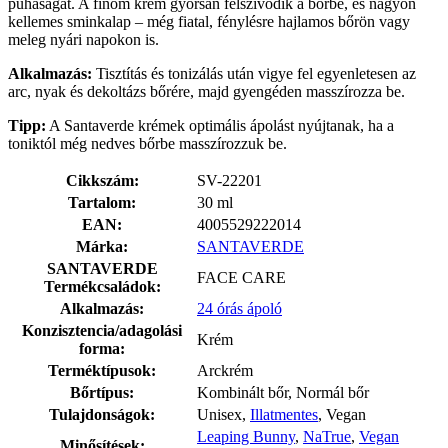
puhaságát. A finom krém gyorsan felszívódik a bőrbe, és nagyon
kellemes sminkalap – még fiatal, fénylésre hajlamos bőrön vagy
meleg nyári napokon is.
Alkalmazás:
Tisztítás és tonizálás után vigye fel egyenletesen az
arc, nyak és dekoltázs bőrére, majd gyengéden masszírozza be.
Tipp:
A Santaverde krémek optimális ápolást nyújtanak, ha a
toniktól még nedves bőrbe masszírozzuk be.
Cikkszám:
SV-22201
Tartalom:
30 ml
EAN:
4005529222014
Márka:
SANTAVERDE
SANTAVERDE
FACE CARE
Termékcsaládok:
Alkalmazás:
24 órás ápoló
Konzisztencia/adagolási
Krém
forma:
Terméktípusok:
Arckrém
Bőrtípus:
Kombinált bőr, Normál bőr
Tulajdonságok:
Unisex,
Illatmentes
, Vegan
Leaping Bunny
,
NaTrue
,
Vegan
Minősítések: