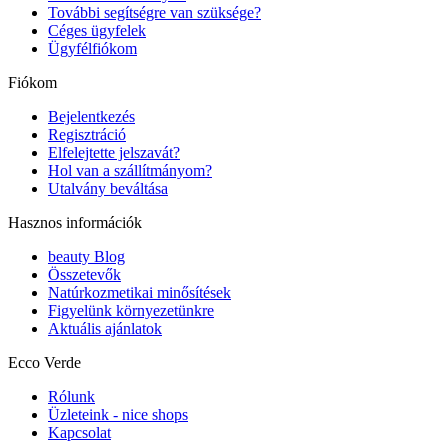
További segítségre van szüksége?
Céges ügyfelek
Ügyfélfiókom
Fiókom
Bejelentkezés
Regisztráció
Elfelejtette jelszavát?
Hol van a szállítmányom?
Utalvány beváltása
Hasznos információk
beauty Blog
Összetevők
Natúrkozmetikai minősítések
Figyelünk környezetünkre
Aktuális ajánlatok
Ecco Verde
Rólunk
Üzleteink - nice shops
Kapcsolat