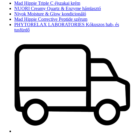
Mad Hippie Triple C éjszakai krém
NUORI Creamy Quartz & Enzyme hámlasztó
Niyok Moisture & Glow kondicionáló
Mad Hippie Corrective Peptide szérum
PHYTORELAX LABORATORIES Kókuszos hab- és
tusfürdő