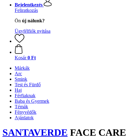
Bejelentkezés
Feliratkozás
Ön
új nálunk?
Ügyfélfiók nyitása
Kosár
0 Ft
Márkák
Arc
Smink
Test és Fürdő
Haj
Férfiaknak
Baba és Gyermek
Témák
Fényvédők
Ajánlatok
SANTAVERDE
FACE CARE