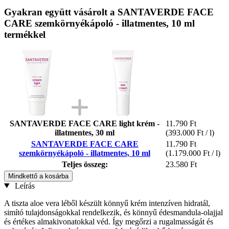
Gyakran együtt vásárolt a SANTAVERDE FACE
CARE szemkörnyékápoló - illatmentes, 10 ml
termékkel
SANTAVERDE FACE CARE light krém -
11.790 Ft
illatmentes, 30 ml
(393.000 Ft / l)
SANTAVERDE FACE CARE
11.790 Ft
szemkörnyékápoló - illatmentes, 10 ml
(1.179.000 Ft / l)
Teljes összeg:
23.580 Ft
Mindkettő a kosárba
Leírás
A tiszta aloe vera léből készült könnyű krém intenzíven hidratál,
simító tulajdonságokkal rendelkezik, és könnyű édesmandula-olajjal
és értékes almakivonatokkal véd. Így megőrzi a rugalmasságát és