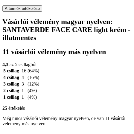
A termék értékelése
Vásárlói vélemény magyar nyelven:
SANTAVERDE FACE CARE light krém -
illatmentes
11 vásárlói vélemény más nyelven
4,3
az 5 csillagból
5 csillag
16
(64%)
4 csillag
4
(16%)
3 csillag
3
(12%)
2 csillag
1
(4%)
1 csillag
1
(4%)
25
értékelés
Még nincs vásárlói vélemény magyar nyelven, de van 11 vásárlói
vélemény más nyelven.