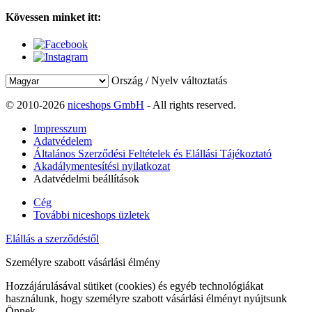
Kövessen minket itt:
Ország / Nyelv változtatás
© 2010-2026
niceshops GmbH
- All rights reserved.
Impresszum
Adatvédelem
Általános Szerződési Feltételek és Elállási Tájékoztató
Akadálymentesítési nyilatkozat
Adatvédelmi beállítások
Cég
További niceshops üzletek
Elállás a szerződéstől
Személyre szabott vásárlási élmény
Hozzájárulásával sütiket (cookies) és egyéb technológiákat
használunk, hogy személyre szabott vásárlási élményt nyújtsunk
Önnek.