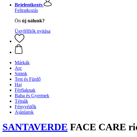
Bejelentkezés
Feliratkozás
Ön
új nálunk?
Ügyfélfiók nyitása
Márkák
Arc
Smink
Test és Fürdő
Haj
Férfiaknak
Baba és Gyermek
Témák
Fényvédők
Ajánlatok
SANTAVERDE
FACE CARE rich 