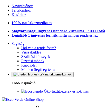
Navigációhoz
Tartalomhoz
Kosárhoz
100% natúrkozmetikum
Magyarország: Ingyenes standard kiszállítás
17.000 Ft-tól
Legalább 1 ingyenes termékminta
minden rendeléshez
Segítség
Hol van a rendelésem?
Visszaküldés
Szállítási költségek
Fizetési módok
Kapcsolat
Minden Segítség-téma
Több inspiráció
Öko-tisztítószerek és sok más