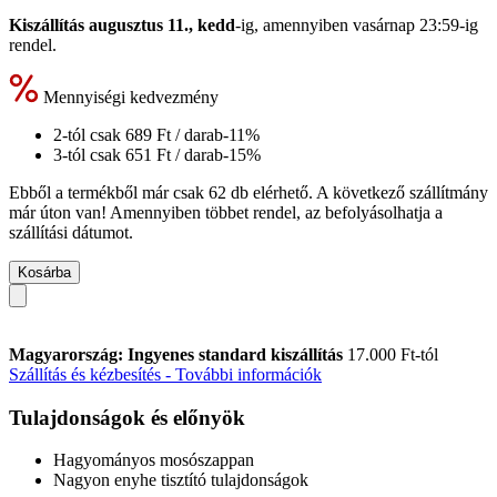
Kiszállítás augusztus 11., kedd
-ig, amennyiben
vasárnap 23:59-ig
rendel.
Mennyiségi kedvezmény
2-tól csak
689 Ft
/ darab
-11%
3-tól csak
651 Ft
/ darab
-15%
Ebből a termékből már csak 62 db elérhető. A következő szállítmány
már úton van! Amennyiben többet rendel, az befolyásolhatja a
szállítási dátumot.
Kosárba
Magyarország: Ingyenes standard kiszállítás
17.000 Ft-tól
Szállítás és kézbesítés - További információk
Tulajdonságok és előnyök
Hagyományos mosószappan
Nagyon enyhe tisztító tulajdonságok