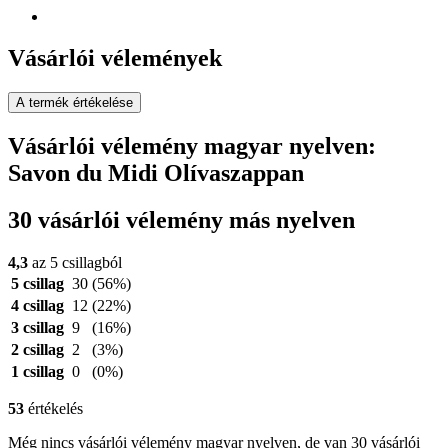
Vásárlói vélemények
A termék értékelése
Vásárlói vélemény magyar nyelven:
Savon du Midi Olívaszappan
30 vásárlói vélemény más nyelven
4,3
az 5 csillagból
5 csillag
30
(56%)
4 csillag
12
(22%)
3 csillag
9
(16%)
2 csillag
2
(3%)
1 csillag
0
(0%)
53
értékelés
Még nincs vásárlói vélemény magyar nyelven, de van 30 vásárlói