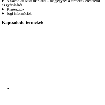
A Savon du Midi márkáról – megjegyzés a termékek eredetéről
és gyártásáról
Kiegészítők
Jogi információk
Kapcsolódó termékek