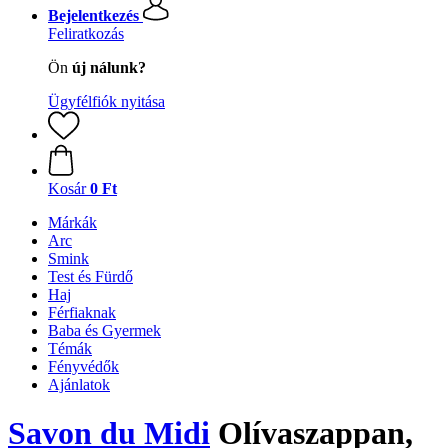
Bejelentkezés
Feliratkozás
Ön
új nálunk?
Ügyfélfiók nyitása
Kosár
0 Ft
Márkák
Arc
Smink
Test és Fürdő
Haj
Férfiaknak
Baba és Gyermek
Témák
Fényvédők
Ajánlatok
Savon du Midi
Olívaszappan,