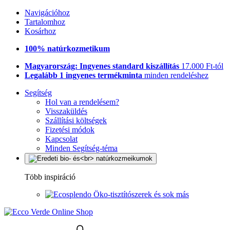
Navigációhoz
Tartalomhoz
Kosárhoz
100% natúrkozmetikum
Magyarország: Ingyenes standard kiszállítás
17.000 Ft-tól
Legalább 1 ingyenes termékminta
minden rendeléshez
Segítség
Hol van a rendelésem?
Visszaküldés
Szállítási költségek
Fizetési módok
Kapcsolat
Minden Segítség-téma
Több inspiráció
Öko-tisztítószerek és sok más