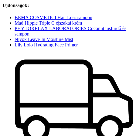
Újdonságok:
BEMA COSMETICI Hair Loss sampon
Mad Hippie Triple C éjszakai krém
PHYTORELAX LABORATORIES Coconut tusfürdő és
sampon
Niyok Leave-In Moisture Mist
Lily Lolo Hydrating Face Primer