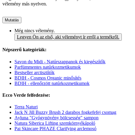
vélemény más nyelven.
Mutatás
Még nincs vélemény.
Legyen Ön az első, aki véleményt ír erről a termékről.
Népszerű kategóriák:
Savon du Midi - Natúrszappanok és kiegészítők
Parfümmentes natúrkozmetikumok
Bestseller arctisztítók
BDIH - Cosmos Organic minősítés
BDIH - ellenőrzött natúrkozmetikumok
Ecco Verde felfedezése:
Terra Naturi
Jack N Jill Buzzy Brush 2 darabos fogkefefej csomag
Ayluna "Gyógynövény bölcsesség" sampon
Natura Siberica Lifting szemkörnyékápoló
Pai Skincare PHAZE Clarifying arclemosó