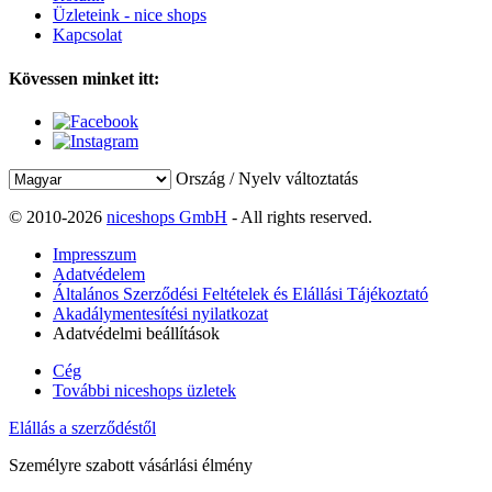
Üzleteink - nice shops
Kapcsolat
Kövessen minket itt:
Ország / Nyelv változtatás
© 2010-2026
niceshops GmbH
- All rights reserved.
Impresszum
Adatvédelem
Általános Szerződési Feltételek és Elállási Tájékoztató
Akadálymentesítési nyilatkozat
Adatvédelmi beállítások
Cég
További niceshops üzletek
Elállás a szerződéstől
Személyre szabott vásárlási élmény