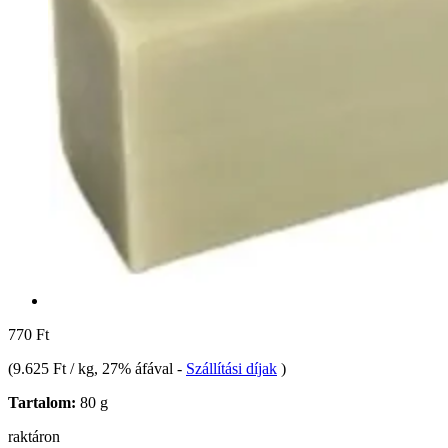
770 Ft
(
9.625 Ft / kg
, 27% áfával
-
Szállítási díjak
)
Tartalom:
80 g
raktáron