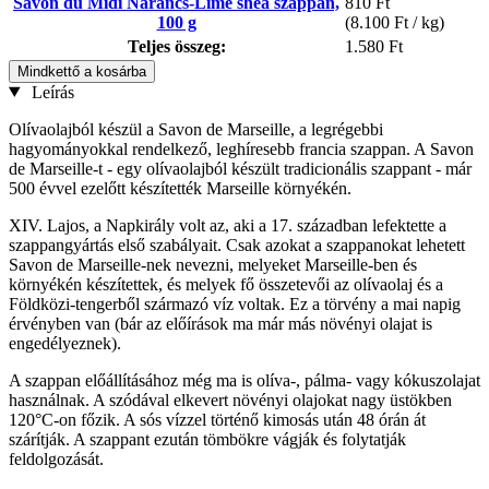
Savon du Midi Narancs-Lime shea szappan,
810 Ft
100 g
(8.100 Ft / kg)
Teljes összeg:
1.580 Ft
Mindkettő a kosárba
Leírás
Olívaolajból készül a Savon de Marseille, a legrégebbi
hagyományokkal rendelkező, leghíresebb francia szappan. A Savon
de Marseille-t - egy olívaolajból készült tradicionális szappant - már
500 évvel ezelőtt készítették Marseille környékén.
XIV. Lajos, a Napkirály volt az, aki a 17. században lefektette a
szappangyártás első szabályait. Csak azokat a szappanokat lehetett
Savon de Marseille-nek nevezni, melyeket Marseille-ben és
környékén készítettek, és melyek fő összetevői az olívaolaj és a
Földközi-tengerből származó víz voltak. Ez a törvény a mai napig
érvényben van (bár az előírások ma már más növényi olajat is
engedélyeznek).
A szappan előállításához még ma is olíva-, pálma- vagy kókuszolajat
használnak. A szódával elkevert növényi olajokat nagy üstökben
120°C-on főzik. A sós vízzel történő kimosás után 48 órán át
szárítják. A szappant ezután tömbökre vágják és folytatják
feldolgozását.