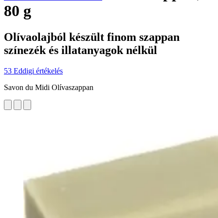
80 g
Olívaolajból készült finom szappan
színezék és illatanyagok nélkül
53 Eddigi értékelés
Savon du Midi Olívaszappan