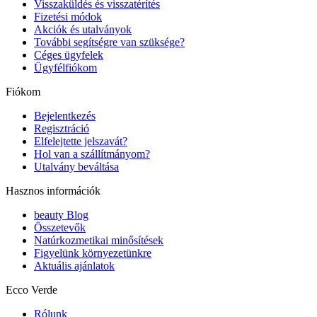
Visszaküldés és visszatérítés
Fizetési módok
Akciók és utalványok
További segítségre van szüksége?
Céges ügyfelek
Ügyfélfiókom
Fiókom
Bejelentkezés
Regisztráció
Elfelejtette jelszavát?
Hol van a szállítmányom?
Utalvány beváltása
Hasznos információk
beauty Blog
Összetevők
Natúrkozmetikai minősítések
Figyelünk környezetünkre
Aktuális ajánlatok
Ecco Verde
Rólunk