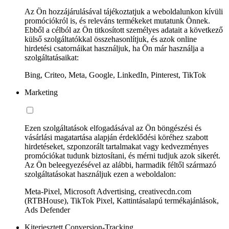
Az Ön hozzájárulásával tájékoztatjuk a weboldalunkon kívüli
promóciókról is, és releváns termékeket mutatunk Önnek.
Ebből a célból az Ön titkosított személyes adatait a következő
külső szolgáltatókkal összehasonlítjuk, és azok online
hirdetési csatornáikat használjuk, ha Ön már használja a
szolgáltatásaikat:
Bing, Criteo, Meta, Google, LinkedIn, Pinterest, TikTok
Marketing
Ezen szolgáltatások elfogadásával az Ön böngészési és
vásárlási magatartása alapján érdeklődési köréhez szabott
hirdetéseket, szponzorált tartalmakat vagy kedvezményes
promóciókat tudunk biztosítani, és mérni tudjuk azok sikerét.
Az Ön beleegyezésével az alábbi, harmadik féltől származó
szolgáltatásokat használjuk ezen a weboldalon:
Meta-Pixel, Microsoft Advertising, creativecdn.com
(RTBHouse), TikTok Pixel, Kattintásalapú termékajánlások,
Ads Defender
Kiterjesztett Conversion-Tracking