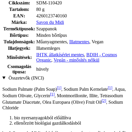
Cikkszám:
SDM-110420
Tartalom:
80 g
EAN:
4260123740160
Márka:
Savon du Midi
Terméktípusok:
Szappanok
Bőrtípus:
Minden bőrtípus
Tulajdonságok:
Műanyagmentes,
Illatmentes
, Vegan
Illatjegyek:
Illatsemleges
IHTK állatkísérlet mentes
,
BDIH - Cosmos
Minősítések:
Organic
,
Vegán - minősítés nélkül
Csomagolás
hüvely
típusa:
Összetevők (INCI)
[1]
[1]
Sodium Palmate (Palm Soap)
, Sodium Palm Kernelate
, Aqua,
[1]
Sodium Olivate, Glycerin
, Montmorillonite, Illite, Tetrasodium
[2]
Glutamate Diacetate, Olea Europaea (Olive) Fruit Oil
, Sodium
Chloride
bio nyersanyagokból előállítva
ellenőrzött biológiai gazdálkodásból