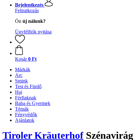
Bejelentkezés
Feliratkozás
Ön
új nálunk?
Ügyfélfiók nyitása
Kosár
0 Ft
Márkák
Arc
Smink
Test és Fürdő
Haj
Férfiaknak
Baba és Gyermek
Témák
Fényvédők
Ajánlatok
Tiroler Kräuterhof
Szénavirág