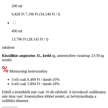
200 ml
6.828 Ft
7.190 Ft
(34.140 Ft / l)
490 ml
13.790 Ft
(28.143 Ft / l)
raktáron
Kiszállítás augusztus 11., kedd
-ig, amennyiben
vasárnap 23:59-ig
rendel.
Mennyiségi kedvezmény
3-tól csak
6.469 Ft
/ darab
-10%
6-tól csak
5.894 Ft
/ darab
-18%
Ebből a termékből már csak 10 db elérhető. A következő szállítmány
már úton van! Amennyiben többet rendel, az befolyásolhatja a
szállítási dátumot.