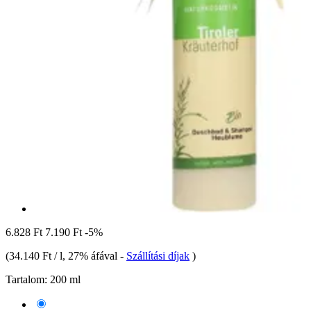
6.828 Ft
7.190 Ft
-5%
(
34.140 Ft / l
, 27% áfával
-
Szállítási díjak
)
Tartalom:
200 ml