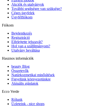
Fizetési módok
Akciók és utalványok
További segítségre van szüksége?
Céges ügyfelek
Ügyfélfiókom
Fiókom
Bejelentkezés
Regisztráció
Elfelejtette jelszavát?
Hol van a szállítmányom?
Utalvány beváltása
Hasznos információk
beauty Blog
Összetevők
Natúrkozmetikai minősítések
Figyelünk környezetünkre
Aktuális ajánlatok
Ecco Verde
Rólunk
Üzleteink - nice shops