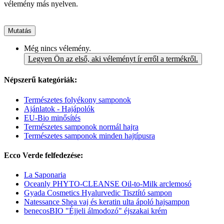
vélemény más nyelven.
Mutatás
Még nincs vélemény.
Legyen Ön az első, aki véleményt ír erről a termékről.
Népszerű kategóriák:
Természetes folyékony samponok
Ajánlatok - Hajápolók
EU-Bio minősítés
Természetes samponok normál hajra
Természetes samponok minden hajtípusra
Ecco Verde felfedezése:
La Saponaria
Oceanly PHYTO-CLEANSE Oil-to-Milk arclemosó
Gyada Cosmetics Hyalurvedic Tisztító sampon
Natessance Shea vaj és keratin ulta ápoló hajsampon
benecosBIO "Éjjeli álmodozó" éjszakai krém