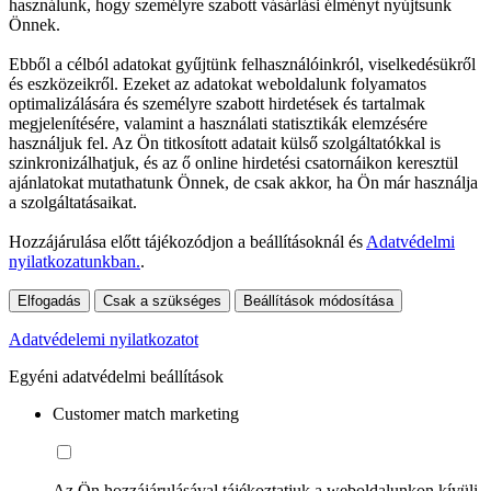
használunk, hogy személyre szabott vásárlási élményt nyújtsunk
Önnek.
Ebből a célból adatokat gyűjtünk felhasználóinkról, viselkedésükről
és eszközeikről. Ezeket az adatokat weboldalunk folyamatos
optimalizálására és személyre szabott hirdetések és tartalmak
megjelenítésére, valamint a használati statisztikák elemzésére
használjuk fel. Az Ön titkosított adatait külső szolgáltatókkal is
szinkronizálhatjuk, és az ő online hirdetési csatornáikon keresztül
ajánlatokat mutathatunk Önnek, de csak akkor, ha Ön már használja
a szolgáltatásaikat.
Hozzájárulása előtt tájékozódjon a beállításoknál és
Adatvédelmi
nyilatkozatunkban.
.
Elfogadás
Csak a szükséges
Beállítások módosítása
Adatvédelemi nyilatkozatot
Egyéni adatvédelmi beállítások
Customer match marketing
Az Ön hozzájárulásával tájékoztatjuk a weboldalunkon kívüli