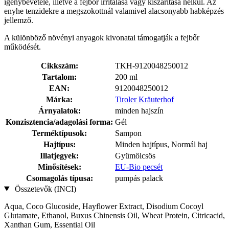
igénybevétele, illetve a fejbőr irritálása vagy kiszárítása nélkül. Az
enyhe tenzidekre a megszokottnál valamivel alacsonyabb habképzés
jellemző.
A különböző növényi anyagok kivonatai támogatják a fejbőr
működését.
Cikkszám:
TKH-9120048250012
Tartalom:
200 ml
EAN:
9120048250012
Márka:
Tiroler Kräuterhof
Árnyalatok:
minden hajszín
Konzisztencia/adagolási forma:
Gél
Terméktípusok:
Sampon
Hajtípus:
Minden hajtípus, Normál haj
Illatjegyek:
Gyümölcsös
Minősítések:
EU-Bio pecsét
Csomagolás típusa:
pumpás palack
Összetevők (INCI)
Aqua, Coco Glucoside, Hayflower Extract, Disodium Cocoyl
Glutamate, Ethanol, Buxus Chinensis Oil, Wheat Protein, Citricacid,
Xanthan Gum, Essential Oil