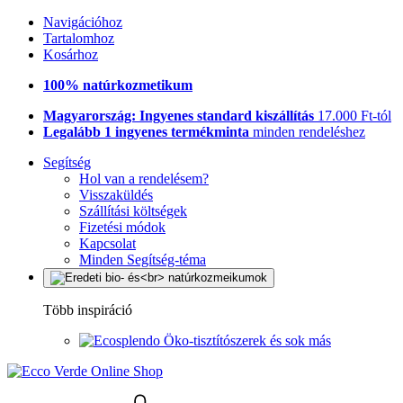
Navigációhoz
Tartalomhoz
Kosárhoz
100% natúrkozmetikum
Magyarország: Ingyenes standard kiszállítás
17.000 Ft-tól
Legalább 1 ingyenes termékminta
minden rendeléshez
Segítség
Hol van a rendelésem?
Visszaküldés
Szállítási költségek
Fizetési módok
Kapcsolat
Minden Segítség-téma
Több inspiráció
Öko-tisztítószerek és sok más