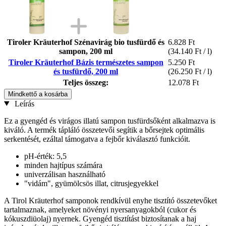
Tiroler Kräuterhof Szénavirág bio tusfürdő és
6.828 Ft
sampon, 200 ml
(34.140 Ft / l)
Tiroler Kräuterhof Bázis természetes sampon
5.250 Ft
és tusfürdő, 200 ml
(26.250 Ft / l)
Teljes összeg:
12.078 Ft
Mindkettő a kosárba
Leírás
Ez a gyengéd és virágos illatú sampon tusfürdsőként alkalmazva is
kiváló. A termék tápláló összetevői segítik a bőrsejtek optimális
serkentését, ezáltal támogatva a fejbőr kiválasztó funkcióit.
pH-érték: 5,5
minden hajtípus számára
univerzálisan használható
"vidám", gyümölcsös illat, citrusjegyekkel
A Tirol Kräuterhof samponok rendkívül enyhe tisztító összetevőket
tartalmaznak, amelyeket növényi nyersanyagokból (cukor és
kókuszdiüolaj) nyernek. Gyengéd tisztítást biztosítanak a haj