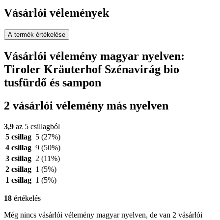
Vásárlói vélemények
A termék értékelése
Vásárlói vélemény magyar nyelven:
Tiroler Kräuterhof Szénavirág bio
tusfürdő és sampon
2 vásárlói vélemény más nyelven
3,9
az 5 csillagból
5 csillag
5
(27%)
4 csillag
9
(50%)
3 csillag
2
(11%)
2 csillag
1
(5%)
1 csillag
1
(5%)
18
értékelés
Még nincs vásárlói vélemény magyar nyelven, de van 2 vásárlói