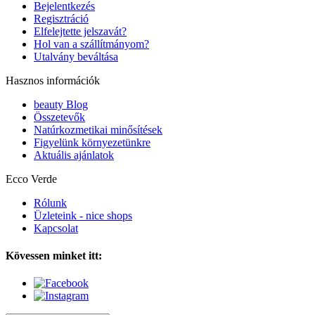
Bejelentkezés
Regisztráció
Elfelejtette jelszavát?
Hol van a szállítmányom?
Utalvány beváltása
Hasznos információk
beauty Blog
Összetevők
Natúrkozmetikai minősítések
Figyelünk környezetünkre
Aktuális ajánlatok
Ecco Verde
Rólunk
Üzleteink - nice shops
Kapcsolat
Kövessen minket itt: