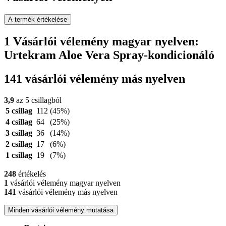
A termék értékelése
1 Vásárlói vélemény magyar nyelven:
Urtekram Aloe Vera Spray-kondicionáló
141 vásárlói vélemény más nyelven
3,9
az 5 csillagból
5 csillag
112
(45%)
4 csillag
64
(25%)
3 csillag
36
(14%)
2 csillag
17
(6%)
1 csillag
19
(7%)
248
értékelés
1
vásárlói vélemény magyar nyelven
141
vásárlói vélemény más nyelven
Minden vásárlói vélemény mutatása