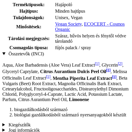
Terméktípusok:
Hajápoló
Hajtípus:
Minden hajtípus
Tulajdonságok:
Unisex, Vegan
Vegan Society
,
ECOCERT - Cosmos
Minősítések:
Organic
Száraz, hűvös helyen és fénytől védve
Tárolási megjegyzés:
tárolandó
Csomagolás típusa:
fújós palack / spray
Összetevők (INCI)
[1]
[2]
Aqua, Aloe Barbadensis (Aloe Vera) Leaf Extract
, Glycerin
,
[1]
Glyceryl Caprylate,
Citrus Aurantium Dulcis Peel Oil
, Melissa
[1]
[1]
Officinalis Leaf Extract
,
Mentha Piperita Leaf Extract
, Beta
Vulgaris (Beet) Root Extract, Magnolia Officinalis Bark Extract,
Cetearylalcohol, Fructooligosaccharides, Distearoylethyl Dimonium
Chlorid, Polyglyceryl-4-Caprate, Lactic Acid, Potassium Lactate,
Parfum, Citrus Aurantium Peel Oil,
Limonene
biogazdálkodásból származó
biológiai gazdálkodásból származó nyersanyagokból készült
Kiegészítők
Jogi információk