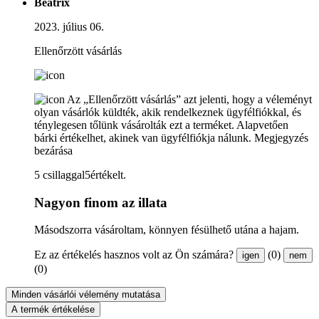
Beatrix
2023. július 06.
Ellenőrzött vásárlás
Az „Ellenőrzött vásárlás” azt jelenti, hogy a véleményt
olyan vásárlók küldték, akik rendelkeznek ügyfélfiókkal, és
ténylegesen tőlünk vásárolták ezt a terméket. Alapvetően
bárki értékelhet, akinek van ügyfélfiókja nálunk.
Megjegyzés
bezárása
5 csillaggal5értékelt.
Nagyon finom az illata
Másodszorra vásároltam, könnyen fésülhető utána a hajam.
Ez az értékelés hasznos volt az Ön számára?
(0)
igen
nem
(0)
Minden vásárlói vélemény mutatása
A termék értékelése