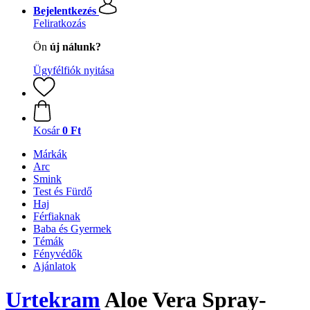
Bejelentkezés
Feliratkozás
Ön
új nálunk?
Ügyfélfiók nyitása
Kosár
0 Ft
Márkák
Arc
Smink
Test és Fürdő
Haj
Férfiaknak
Baba és Gyermek
Témák
Fényvédők
Ajánlatok
Urtekram
Aloe Vera Spray-