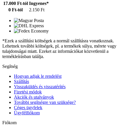
17.000 Ft-tól
Ingyenes*
0 Ft-tól
2.150 Ft
*Ezek a szállítási költségek a normál szállításra vonatkoznak.
Lehetnek további költségek, pl. a termékek súlya, mérete vagy
tulajdonságai miatt. Ezeket az információkat közvetlenül a
termékleírásban találja.
Segítség
Hogyan adjak le rendelést
Szállítás
Visszaküldés és visszatérítés
Fizetési módok
Akciók és utalványok
További segítségre van szüksége?
Céges ügyfelek
Ügyfélfiókom
Fiókom