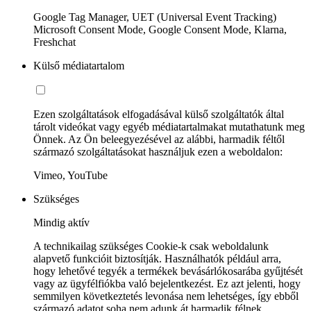
Google Tag Manager, UET (Universal Event Tracking)
Microsoft Consent Mode, Google Consent Mode, Klarna,
Freshchat
Külső médiatartalom
Ezen szolgáltatások elfogadásával külső szolgáltatók által
tárolt videókat vagy egyéb médiatartalmakat mutathatunk meg
Önnek. Az Ön beleegyezésével az alábbi, harmadik féltől
származó szolgáltatásokat használjuk ezen a weboldalon:
Vimeo, YouTube
Szükséges
Mindig aktív
A technikailag szükséges Cookie-k csak weboldalunk
alapvető funkcióit biztosítják. Használhatók például arra,
hogy lehetővé tegyék a termékek bevásárlókosarába gyűjtését
vagy az ügyfélfiókba való bejelentkezést. Ez azt jelenti, hogy
semmilyen következtetés levonása nem lehetséges, így ebből
származó adatot soha nem adunk át harmadik félnek.