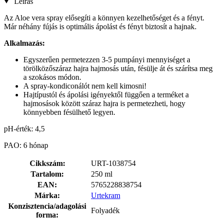
Leírás
Az Aloe vera spray elősegíti a könnyen kezelhetőséget és a fényt.
Már néhány fújás is optimális ápolást és fényt biztosít a hajnak.
Alkalmazás:
Egyszerűen permetezzen 3-5 pumpányi mennyiséget a
törölközőszáraz hajra hajmosás után, fésülje át és szárítsa meg
a szokásos módon.
A spray-kondiconálót nem kell kimosni!
Hajtípustól és ápolási igényektől függően a terméket a
hajmosások között száraz hajra is permetezheti, hogy
könnyebben fésülhető legyen.
pH-érték: 4,5
PAO: 6 hónap
Cikkszám:
URT-1038754
Tartalom:
250 ml
EAN:
5765228838754
Márka:
Urtekram
Konzisztencia/adagolási
Folyadék
forma: