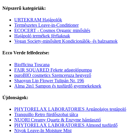
Népszerű kategóriák:
URTEKRAM Hajápolók
Természetes Leave-in-Conditioner
ECOCERT - Cosmos Organic minősítés
Hajápoló termékek férfiaknak
Vegan Society-minősített Kondicionálók- és balzsamok
Ecco Verde felfedezése:
Biofficina Toscana
FAIR SQUARED Fekete adagolópumpa
puroBIO cosmetics Szemceruza hegyező
Shaoyun Lip Flower Tulipán Nr. 196
Alma 2in1 Sampon és tusfürdő gyermekeknek
Újdonságok:
PHYTORELAX LABORATORIES Argánolajos testápoló
Tranquillo Retro fürdőszobai tálca
NUORI Creamy Quartz & Enzyme hámlasztó
PHYTORELAX LABORATORIES Almond tusfürdő
Niyok Leave-In Moisture Mist