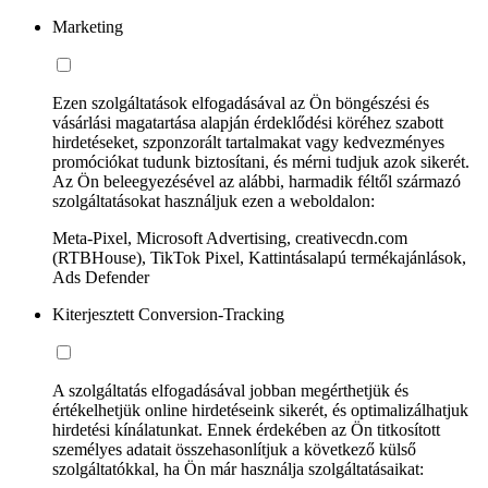
Marketing
Ezen szolgáltatások elfogadásával az Ön böngészési és
vásárlási magatartása alapján érdeklődési köréhez szabott
hirdetéseket, szponzorált tartalmakat vagy kedvezményes
promóciókat tudunk biztosítani, és mérni tudjuk azok sikerét.
Az Ön beleegyezésével az alábbi, harmadik féltől származó
szolgáltatásokat használjuk ezen a weboldalon:
Meta-Pixel, Microsoft Advertising, creativecdn.com
(RTBHouse), TikTok Pixel, Kattintásalapú termékajánlások,
Ads Defender
Kiterjesztett Conversion-Tracking
A szolgáltatás elfogadásával jobban megérthetjük és
értékelhetjük online hirdetéseink sikerét, és optimalizálhatjuk
hirdetési kínálatunkat. Ennek érdekében az Ön titkosított
személyes adatait összehasonlítjuk a következő külső
szolgáltatókkal, ha Ön már használja szolgáltatásaikat: