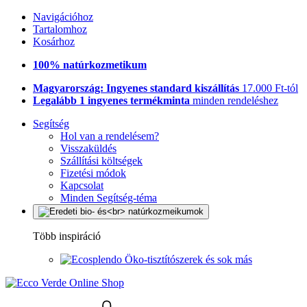
Navigációhoz
Tartalomhoz
Kosárhoz
100% natúrkozmetikum
Magyarország: Ingyenes standard kiszállítás
17.000 Ft-tól
Legalább 1 ingyenes termékminta
minden rendeléshez
Segítség
Hol van a rendelésem?
Visszaküldés
Szállítási költségek
Fizetési módok
Kapcsolat
Minden Segítség-téma
Több inspiráció
Öko-tisztítószerek és sok más