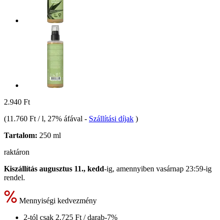
2.940 Ft
(
11.760 Ft / l
, 27% áfával
-
Szállítási díjak
)
Tartalom:
250 ml
raktáron
Kiszállítás augusztus 11., kedd
-ig, amennyiben
vasárnap 23:59-ig
rendel.
Mennyiségi kedvezmény
2-tól csak
2.725 Ft
/ darab
-7%