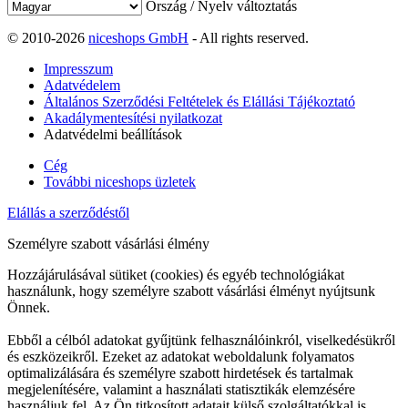
Ország / Nyelv változtatás
© 2010-2026
niceshops GmbH
- All rights reserved.
Impresszum
Adatvédelem
Általános Szerződési Feltételek és Elállási Tájékoztató
Akadálymentesítési nyilatkozat
Adatvédelmi beállítások
Cég
További niceshops üzletek
Elállás a szerződéstől
Személyre szabott vásárlási élmény
Hozzájárulásával sütiket (cookies) és egyéb technológiákat
használunk, hogy személyre szabott vásárlási élményt nyújtsunk
Önnek.
Ebből a célból adatokat gyűjtünk felhasználóinkról, viselkedésükről
és eszközeikről. Ezeket az adatokat weboldalunk folyamatos
optimalizálására és személyre szabott hirdetések és tartalmak
megjelenítésére, valamint a használati statisztikák elemzésére
használjuk fel. Az Ön titkosított adatait külső szolgáltatókkal is