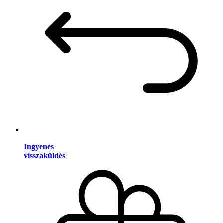
Ingyenes
visszaküldés