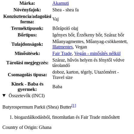
Márka:
Akamuti
Növényfajok:
Shea - shea fa
Konzisztencia/adagolási
Vaj
forma:
Terméktípusok:
Bőrápoló olaj
Bőrtípus:
Igényes bőr, Érzékeny bőr, Száraz bőr
Műanyagmentes, Műanyag-csökkentett,
Tulajdonságok:
Illatmentes
, Vegan
Minősítések:
Fair Trade
,
Vegán - minősítés nélkül
Száraz, hűvös helyen és fénytől védve
Tárolási megjegyzés:
tárolandó
doboz, karton, tégely, Utazóméret -
Csomagolás típusa:
Travel size
Kinek - Baba és
Baba
gyermek:
Összetevők (INCI)
[1]
Butyrospermum Parkii (Shea) Butter
biogazdálkodásból, finomítatlan és Fair Trade minősített
Country of Origin: Ghana