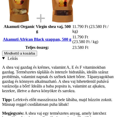
Akamuti Organic Virgin shea vaj, 500
11.790 Ft
(23.580 Ft /
g
kg)
11.790 Ft
Akamuti African Black szappan, 500 g
(23.580 Ft / kg)
Teljes összeg:
23.580 Ft
Mindkettő a kosárba
Leírás
A shea vaj gazdag és krémes, valamint A, E és F vitaminokban
gazdag. Természetes táplálás és intenzív hidratálás, ideális száraz
problémás, valamint napnak és szélnek kitett bőrre. Tápanyagokban
gazdag és könnyen alkalmazható. A shea vaj hihetetlenül puhává
varázsolja a bőrt! Ideális a baba popsira is, valamint az ajkakra,
kezekre, illetve a durva könyökre és sarokra.
Tipp:
Lefekvés előtt masszírozza bele lábába, majd húzzön zoknit.
Másnap reggel csodálatosan puha lábak!
Megjegyzés:
A shea vaj egy természetes anyag, amely latexhez