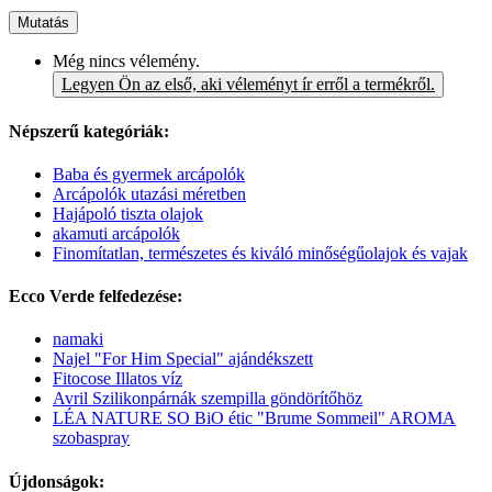
Mutatás
Még nincs vélemény.
Legyen Ön az első, aki véleményt ír erről a termékről.
Népszerű kategóriák:
Baba és gyermek arcápolók
Arcápolók utazási méretben
Hajápoló tiszta olajok
akamuti arcápolók
Finomítatlan, természetes és kiváló minőségűolajok és vajak
Ecco Verde felfedezése:
namaki
Najel "For Him Special" ajándékszett
Fitocose Illatos víz
Avril Szilikonpárnák szempilla göndörítőhöz
LÉA NATURE SO BiO étic "Brume Sommeil" AROMA
szobaspray
Újdonságok: