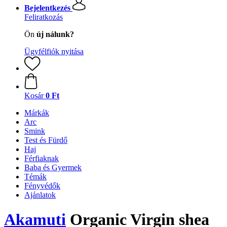
Bejelentkezés
Feliratkozás
Ön
új nálunk?
Ügyfélfiók nyitása
Kosár
0 Ft
Márkák
Arc
Smink
Test és Fürdő
Haj
Férfiaknak
Baba és Gyermek
Témák
Fényvédők
Ajánlatok
Akamuti
Organic Virgin shea