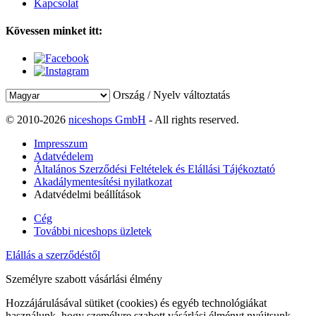
Kapcsolat
Kövessen minket itt:
Ország / Nyelv változtatás
© 2010-2026
niceshops GmbH
- All rights reserved.
Impresszum
Adatvédelem
Általános Szerződési Feltételek és Elállási Tájékoztató
Akadálymentesítési nyilatkozat
Adatvédelmi beállítások
Cég
További niceshops üzletek
Elállás a szerződéstől
Személyre szabott vásárlási élmény
Hozzájárulásával sütiket (cookies) és egyéb technológiákat
használunk, hogy személyre szabott vásárlási élményt nyújtsunk