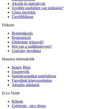
Akciók és utalványok
További segítségre van szüksége?
Céges ügyfelek
Ügyfélfiókom
Fiókom
Bejelentkezés
Regisztráció
Elfelejtette jelszavát?
Hol van a szállítmányom?
Utalvány beváltása
Hasznos információk
beauty Blog
Összetevők
Natúrkozmetikai minősítések
Figyelünk környezetünkre
Aktuális ajánlatok
Ecco Verde
Rólunk
Üzleteink - nice shops