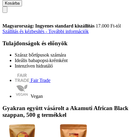
Kosárba
Magyarország: Ingyenes standard kiszállítás
17.000 Ft-tól
Szállítás és kézbesítés - További információk
Tulajdonságok és előnyök
Száraz bőrtípusok számára
Ideális babapopsi-krémként
Intenzíven hidratáló
Fair Trade
Vegan
Gyakran együtt vásárolt a Akamuti African Black
szappan, 500 g termékkel