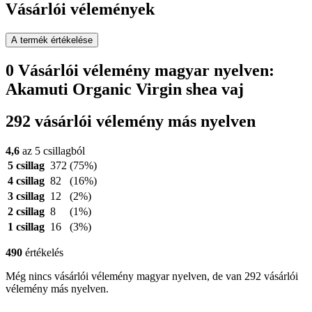
Vásárlói vélemények
A termék értékelése
0 Vásárlói vélemény magyar nyelven:
Akamuti Organic Virgin shea vaj
292 vásárlói vélemény más nyelven
4,6
az 5 csillagból
5 csillag
372
(75%)
4 csillag
82
(16%)
3 csillag
12
(2%)
2 csillag
8
(1%)
1 csillag
16
(3%)
490
értékelés
Még nincs vásárlói vélemény magyar nyelven, de van 292 vásárlói
vélemény más nyelven.