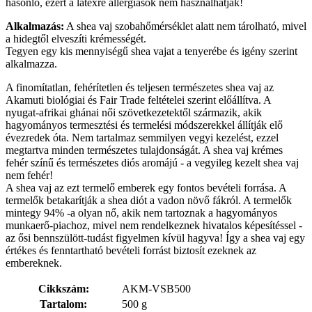
hasonló, ezért a latexre allergiások nem használhatják!
Alkalmazás:
A shea vaj szobahőmérséklet alatt nem tárolható, mivel
a hidegtől elveszíti krémességét.
Tegyen egy kis mennyiségű shea vajat a tenyerébe és igény szerint
alkalmazza.
A finomítatlan, fehérítetlen és teljesen természetes shea vaj az
Akamuti biológiai és Fair Trade feltételei szerint előállítva. A
nyugat-afrikai ghánai női szövetkezetektől származik, akik
hagyományos termesztési és termelési módszerekkel állítják elő
évezredek óta. Nem tartalmaz semmilyen vegyi kezelést, ezzel
megtartva minden természetes tulajdonságát. A shea vaj krémes
fehér színű és természetes diós aromájú - a vegyileg kezelt shea vaj
nem fehér!
A shea vaj az ezt termelő emberek egy fontos bevételi forrása. A
termelők betakarítják a shea diót a vadon növő fákról. A termelők
mintegy 94% -a olyan nő, akik nem tartoznak a hagyományos
munkaerő-piachoz, mivel nem rendelkeznek hivatalos képesítéssel -
az ősi bennszülött-tudást figyelmen kívül hagyva! Így a shea vaj egy
értékes és fenntartható bevételi forrást biztosít ezeknek az
embereknek.
Cikkszám:
AKM-VSB500
Tartalom:
500 g