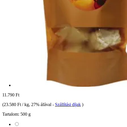
11.790 Ft
(
23.580 Ft / kg
, 27% áfával
-
Szállítási díjak
)
Tartalom:
500 g