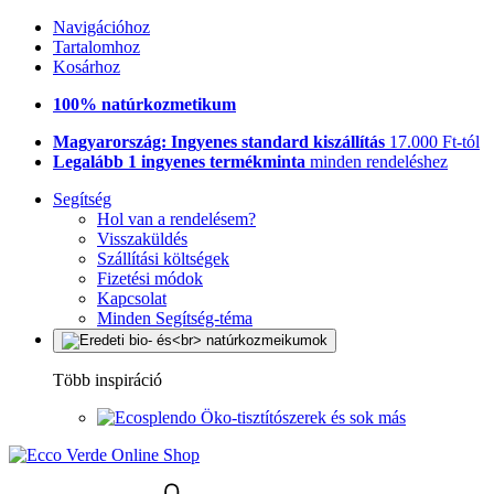
Navigációhoz
Tartalomhoz
Kosárhoz
100% natúrkozmetikum
Magyarország: Ingyenes standard kiszállítás
17.000 Ft-tól
Legalább 1 ingyenes termékminta
minden rendeléshez
Segítség
Hol van a rendelésem?
Visszaküldés
Szállítási költségek
Fizetési módok
Kapcsolat
Minden Segítség-téma
Több inspiráció
Öko-tisztítószerek és sok más