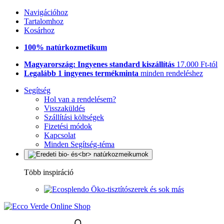
Navigációhoz
Tartalomhoz
Kosárhoz
100% natúrkozmetikum
Magyarország: Ingyenes standard kiszállítás
17.000 Ft-tól
Legalább 1 ingyenes termékminta
minden rendeléshez
Segítség
Hol van a rendelésem?
Visszaküldés
Szállítási költségek
Fizetési módok
Kapcsolat
Minden Segítség-téma
Több inspiráció
Öko-tisztítószerek és sok más