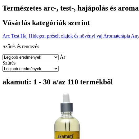
Természetes arc-, test-, hajápolás és arom
Vásárlás kategóriák szerint
Arc
Test
Haj
Hidegen préselt olajok és növényi vaj
Aromaterápia
Any
Szűrés és rendezés
Ár
Szűrés
akamuti: 1 - 30 a/az 110 termékből