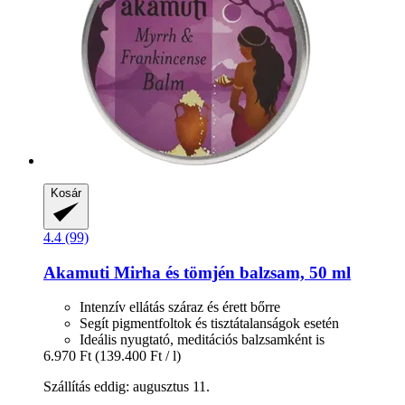
Kosár
4.4 (99)
Akamuti
Mirha és tömjén balzsam, 50 ml
Intenzív ellátás száraz és érett bőrre
Segít pigmentfoltok és tisztátalanságok esetén
Ideális nyugtató, meditációs balzsamként is
6.970 Ft
(139.400 Ft / l)
Szállítás eddig: augusztus 11.