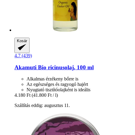
Kosár
4.7 (439)
Akamuti
Bio ricinusolaj, 100 ml
Alkalmas érzékeny bőrre is
Az egészséges és ragyogó hajért
Nyugtató tisztítóolajként is ideális
4.180 Ft
(41.800 Ft / l)
Szállítás eddig: augusztus 11.