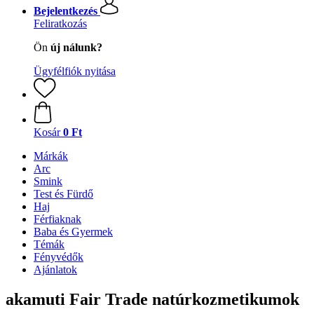
Bejelentkezés
Feliratkozás
Ön
új nálunk?
Ügyfélfiók nyitása
Kosár
0 Ft
Márkák
Arc
Smink
Test és Fürdő
Haj
Férfiaknak
Baba és Gyermek
Témák
Fényvédők
Ajánlatok
akamuti Fair Trade natúrkozmetikumok