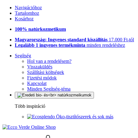
Navigációhoz
Tartalomhoz
Kosárhoz
100% natúrkozmetikum
Magyarország: Ingyenes standard kiszállítás
17.000 Ft-tól
Legalább 1 ingyenes termékminta
minden rendeléshez
Segítség
Hol van a rendelésem?
Visszaküldés
Szállítási költségek
Fizetési módok
Kapcsolat
Minden Segítség-téma
Több inspiráció
Öko-tisztítószerek és sok más