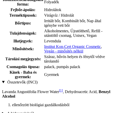
Folyadék
forma:
Fejbőr-ápolás:
Hidrolátok
Terméktípusok:
Virágvíz / Hidrolát
Irritált bőr, Kombinált bőr, Nap által
Bőrtípus:
igénybe vett bőr
Alkoholmentes, Újratölthető, Refill -
Tulajdonságok:
utántöltő csomag, Unisex, Vegan
Illatjegyek:
Levendula
Institut Kon-Cert Organic Cosmetic
,
Minősítések:
Vegán - minősítés nélkül
Száraz, hűvös helyen és fénytől védve
Tárolási megjegyzés:
tárolandó
Csomagolás típusa:
palack, pumpás palack
Kinek - Baba és
Gyermek
gyermek:
Összetevők (INCI)
[1]
Lavanda Angustifolia Flower Water
, Dehydroacetic Acid,
Benzyl
Alcohol
ellenőrzött biológiai gazdálkodásból