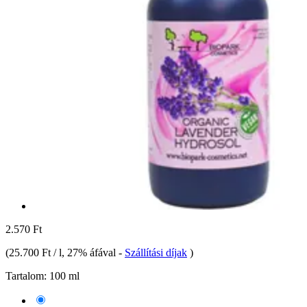
2.570 Ft
(
25.700 Ft / l
, 27% áfával
-
Szállítási díjak
)
Tartalom:
100 ml