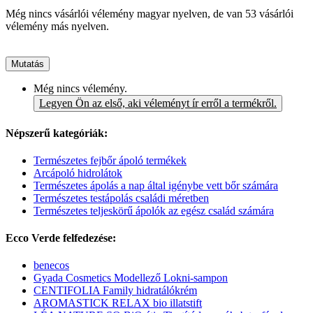
Még nincs vásárlói vélemény magyar nyelven, de van 53 vásárlói
vélemény más nyelven.
Mutatás
Még nincs vélemény.
Legyen Ön az első, aki véleményt ír erről a termékről.
Népszerű kategóriák:
Természetes fejbőr ápoló termékek
Arcápoló hidrolátok
Természetes ápolás a nap által igénybe vett bőr számára
Természetes testápolás családi méretben
Természetes teljeskörű ápolók az egész család számára
Ecco Verde felfedezése:
benecos
Gyada Cosmetics Modellező Lokni-sampon
CENTIFOLIA Family hidratálókrém
AROMASTICK RELAX bio illatstift