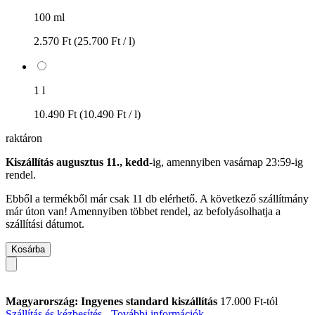
100 ml
2.570 Ft
(25.700 Ft / l)
1 l
10.490 Ft
(10.490 Ft / l)
raktáron
Kiszállítás augusztus 11., kedd
-ig, amennyiben
vasárnap 23:59-ig
rendel.
Ebből a termékből már csak 11 db elérhető. A következő szállítmány
már úton van! Amennyiben többet rendel, az befolyásolhatja a
szállítási dátumot.
Kosárba
Magyarország: Ingyenes standard kiszállítás
17.000 Ft-tól
Szállítás és kézbesítés - További információk