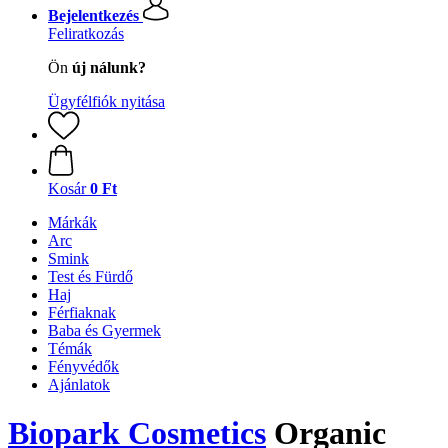
Bejelentkezés
Feliratkozás
Ön
új nálunk?
Ügyfélfiók nyitása
Kosár
0 Ft
Márkák
Arc
Smink
Test és Fürdő
Haj
Férfiaknak
Baba és Gyermek
Témák
Fényvédők
Ajánlatok
Biopark Cosmetics
Organic