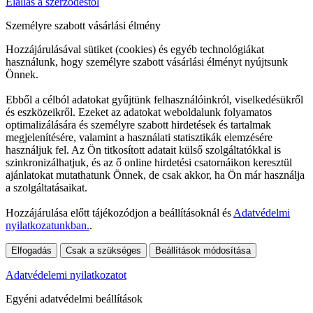
Elállás a szerződéstől
Személyre szabott vásárlási élmény
Hozzájárulásával sütiket (cookies) és egyéb technológiákat
használunk, hogy személyre szabott vásárlási élményt nyújtsunk
Önnek.
Ebből a célból adatokat gyűjtünk felhasználóinkról, viselkedésükről
és eszközeikről. Ezeket az adatokat weboldalunk folyamatos
optimalizálására és személyre szabott hirdetések és tartalmak
megjelenítésére, valamint a használati statisztikák elemzésére
használjuk fel. Az Ön titkosított adatait külső szolgáltatókkal is
szinkronizálhatjuk, és az ő online hirdetési csatornáikon keresztül
ajánlatokat mutathatunk Önnek, de csak akkor, ha Ön már használja
a szolgáltatásaikat.
Hozzájárulása előtt tájékozódjon a beállításoknál és
Adatvédelmi
nyilatkozatunkban.
.
Elfogadás
Csak a szükséges
Beállítások módosítása
Adatvédelemi nyilatkozatot
Egyéni adatvédelmi beállítások