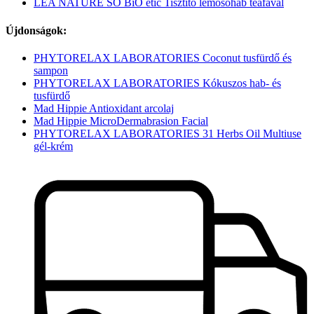
LÉA NATURE SO BiO étic Tisztító lemosóhab teafával
Újdonságok:
PHYTORELAX LABORATORIES Coconut tusfürdő és
sampon
PHYTORELAX LABORATORIES Kókuszos hab- és
tusfürdő
Mad Hippie Antioxidant arcolaj
Mad Hippie MicroDermabrasion Facial
PHYTORELAX LABORATORIES 31 Herbs Oil Multiuse
gél-krém