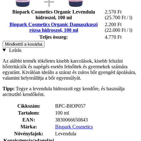
Biopark Cosmetics Organic Levendula
2.570 Ft
hidroszol, 100 ml
(25.700 Ft / l)
Biopark Cosmetics Organic Damaszkuszi
2.200 Ft
rózsa hidroszol, 100 ml
(22.000 Ft / l)
Teljes összeg:
4.770 Ft
Mindkettő a kosárba
Leírás
Az alábbi termék tökéletes kisebb karcolások, kisebb felszíni
bőrirritációk és napégés esetén felnőttek és gyermekek számára
egyaránt. Kiválóan ideális a száraz és zsíros bőr gyengéd ápolására,
valamint helyreállítja a bőr egyensúlyát.
Tipp:
Tegye a levendula hidroszolt egy kendőre, és használja
arctisztító kendőként.
Cikkszám:
BPC-BIOP057
Tartalom:
100 ml
EAN:
3830066650843
Márka:
Biopark Cosmetics
Növényfajok:
Levendula
Konzisztencia/adagolási