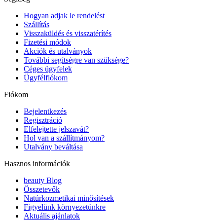
Hogyan adjak le rendelést
Szállítás
Visszaküldés és visszatérítés
Fizetési módok
Akciók és utalványok
További segítségre van szüksége?
Céges ügyfelek
Ügyfélfiókom
Fiókom
Bejelentkezés
Regisztráció
Elfelejtette jelszavát?
Hol van a szállítmányom?
Utalvány beváltása
Hasznos információk
beauty Blog
Összetevők
Natúrkozmetikai minősítések
Figyelünk környezetünkre
Aktuális ajánlatok