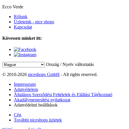
Ecco Verde
Rólunk
Üzleteink - nice shops
Kapcsolat
Kövessen minket itt:
Ország / Nyelv változtatás
© 2010-2026
niceshops GmbH
- All rights reserved.
Impresszum
Adatvédelem
Általános Szerződési Feltételek és Elállási Tájékoztató
Akadálymentesítési nyilatkozat
Adatvédelmi beállítások
Cég
További niceshops üzletek