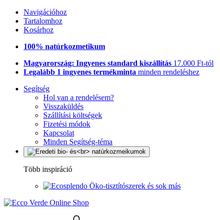
Navigációhoz
Tartalomhoz
Kosárhoz
100% natúrkozmetikum
Magyarország: Ingyenes standard kiszállítás
17.000 Ft-tól
Legalább 1 ingyenes termékminta
minden rendeléshez
Segítség
Hol van a rendelésem?
Visszaküldés
Szállítási költségek
Fizetési módok
Kapcsolat
Minden Segítség-téma
Több inspiráció
Öko-tisztítószerek és sok más