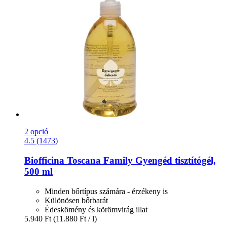
2 opció
4.5 (1473)
Biofficina Toscana
Family Gyengéd tisztítógél,
500 ml
Minden bőrtípus számára - érzékeny is
Különösen bőrbarát
Édeskömény és körömvirág illat
5.940 Ft
(11.880 Ft / l)