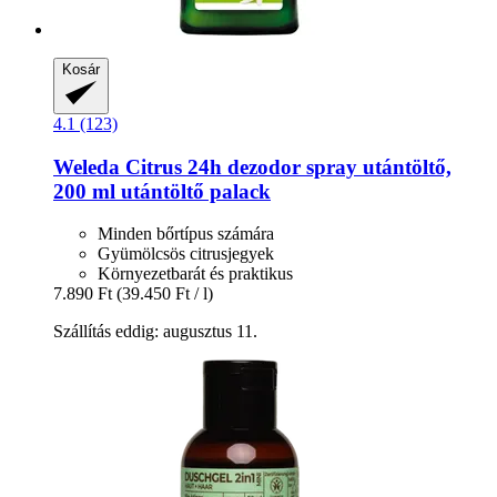
Kosár
4.1 (123)
Weleda
Citrus 24h dezodor spray utántöltő,
200 ml utántöltő palack
Minden bőrtípus számára
Gyümölcsös citrusjegyek
Környezetbarát és praktikus
7.890 Ft
(39.450 Ft / l)
Szállítás eddig: augusztus 11.