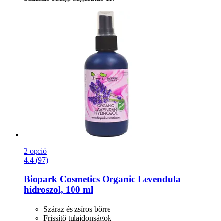
2 opció
4.4 (97)
Biopark Cosmetics
Organic Levendula
hidroszol, 100 ml
Száraz és zsíros bőrre
Frissítő tulajdonságok