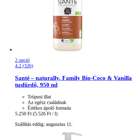
2 opció
4.2 (326)
Santé – naturally.
Family Bio-​Coco & Vanilla
tusfürdő, 950 ml
Trópusi illat
Az egész családnak
Értékes ápoló formula
5.250 Ft
(5.526 Ft / l)
Szállítás eddig: augusztus 11.