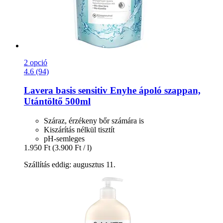
2 opció
4.6 (94)
Lavera
basis sensitiv Enyhe ápoló szappan,
Utántöltő 500ml
Száraz, érzékeny bőr számára is
Kiszárítás nélkül tisztít
pH-semleges
1.950 Ft
(3.900 Ft / l)
Szállítás eddig: augusztus 11.