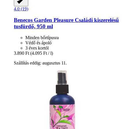
4.0 (19)
Benecos
Garden Pleasure Családi kiszerelésű
tusfürdő, 950 ml
Minden bőrtípusra
Védő és ápoló
3 éves kortól
3.890 Ft
(4.095 Ft / l)
Szállítás eddig: augusztus 11.