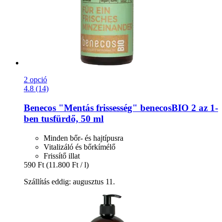
2 opció
4.8 (14)
Benecos
"Mentás frissesség" benecosBIO 2 az 1-​
ben tusfürdő, 50 ml
Minden bőr- és hajtípusra
Vitalizáló és bőrkímélő
Frissítő illat
590 Ft
(11.800 Ft / l)
Szállítás eddig: augusztus 11.