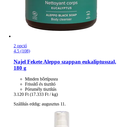
2 opció
4.5 (108)
Najel
Fekete Aleppo szappan eukaliptusszal,
180 g
Minden bőrtípusra
Frissítő és tisztító
Pórumély tisztítás
3.120 Ft
(17.333 Ft / kg)
Szállítás eddig: augusztus 11.