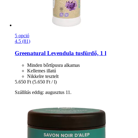
5 opció
4.5 (81)
Greenatural
Levendula tusfürdő, 1 l
Minden bőrtípusra alkamas
Kellemes illatú
Nikkelre tesztelt
5.650 Ft
(5.650 Ft / l)
Szállítás eddig: augusztus 11.