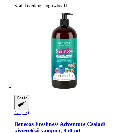
Szállítás eddig: augusztus 11.
Kosár
4.1 (18)
Benecos
Freshness Adventure Családi
kiszerelésű sampon, 950 ml