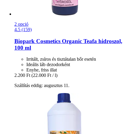
2 opció
4.5 (159)
Biopark Cosmetics
Organic Teafa hidroszol,
100 ml
Irritált, zsíros és tisztátalan bőr esetén
Ideális láb dezodorként
Enyhe, friss illat
2.200 Ft
(22.000 Ft / l)
Szállítás eddig: augusztus 11.