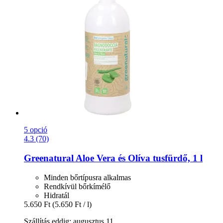
5 opció
4.3 (70)
Greenatural
Aloe Vera és Olíva tusfürdő, 1 l
Minden bőrtípusra alkalmas
Rendkívül bőrkímélő
Hidratál
5.650 Ft
(5.650 Ft / l)
Szállítás eddig: augusztus 11.