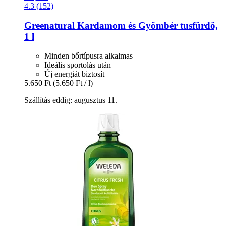
4.3 (152)
Greenatural
Kardamom és Gyömbér tusfürdő,
1 l
Minden bőrtípusra alkalmas
Ideális sportolás után
Új energiát biztosít
5.650 Ft
(5.650 Ft / l)
Szállítás eddig: augusztus 11.