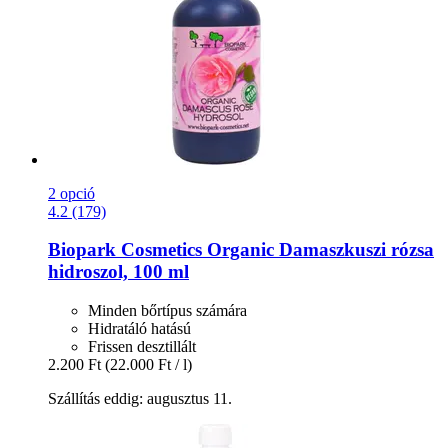
2 opció
4.2 (179)
Biopark Cosmetics
Organic Damaszkuszi rózsa
hidroszol, 100 ml
Minden bőrtípus számára
Hidratáló hatású
Frissen desztillált
2.200 Ft
(22.000 Ft / l)
Szállítás eddig: augusztus 11.