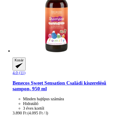
Kosár
4.0 (11)
Benecos
Sweet Sensation Családi kiszerelésű
sampon, 950 ml
Minden hajtípus számára
Hidratáló
3 éves kortól
3.890 Ft
(4.095 Ft / l)