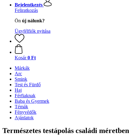
Bejelentkezés
Feliratkozás
Ön
új nálunk?
Ügyfélfiók nyitása
Kosár
0 Ft
Márkák
Arc
Smink
Test és Fürdő
Haj
Férfiaknak
Baba és Gyermek
Témák
Fényvédők
Ajánlatok
Természetes testápolás családi méretben