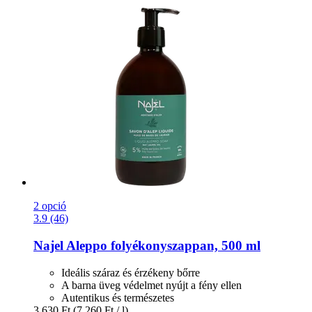
2 opció
3.9 (46)
Najel
Aleppo folyékonyszappan, 500 ml
Ideális száraz és érzékeny bőrre
A barna üveg védelmet nyújt a fény ellen
Autentikus és természetes
3.630 Ft
(7.260 Ft / l)