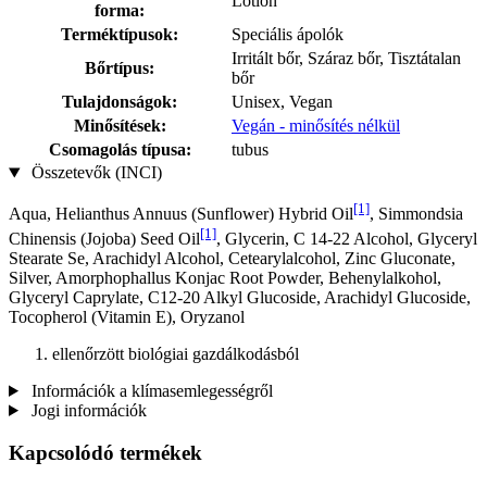
Lotion
forma:
Terméktípusok:
Speciális ápolók
Irritált bőr, Száraz bőr, Tisztátalan
Bőrtípus:
bőr
Tulajdonságok:
Unisex, Vegan
Minősítések:
Vegán - minősítés nélkül
Csomagolás típusa:
tubus
Összetevők (INCI)
[1]
Aqua, Helianthus Annuus (Sunflower) Hybrid Oil
, Simmondsia
[1]
Chinensis (Jojoba) Seed Oil
, Glycerin, C 14-22 Alcohol, Glyceryl
Stearate Se, Arachidyl Alcohol, Cetearylalcohol, Zinc Gluconate,
Silver, Amorphophallus Konjac Root Powder, Behenylalkohol,
Glyceryl Caprylate, C12-20 Alkyl Glucoside, Arachidyl Glucoside,
Tocopherol (Vitamin E), Oryzanol
ellenőrzött biológiai gazdálkodásból
Információk a klímasemlegességről
Jogi információk
Kapcsolódó termékek