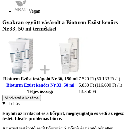
Vegan
Gyakran együtt vásárolt a Bioturm Ezüst kenőcs
Nr.33, 50 ml termékkel
Bioturm Ezüst testápoló Nr.36, 150 ml
7.520 Ft
(50.133 Ft / l)
Bioturm Ezüst kenőcs Nr.33, 50 ml
5.830 Ft
(116.600 Ft / l)
Teljes összeg:
13.350 Ft
Mindkettő a kosárba
Leírás
Enyhíti az irritációt és a bőrpírt, megnyugtatja és védi az egész
testet. Ideális problémás bőrre.
Az ezüst testápoló segít bőrirritáció, bőrpír és hámló bőr ellen,