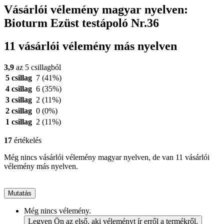
Vásárlói vélemény magyar nyelven:
Bioturm Ezüst testápoló Nr.36
11 vásárlói vélemény más nyelven
3,9
az 5 csillagból
5 csillag
7
(41%)
4 csillag
6
(35%)
3 csillag
2
(11%)
2 csillag
0
(0%)
1 csillag
2
(11%)
17
értékelés
Még nincs vásárlói vélemény magyar nyelven, de van 11 vásárlói
vélemény más nyelven.
Mutatás
Még nincs vélemény.
Legyen Ön az első, aki véleményt ír erről a termékről.