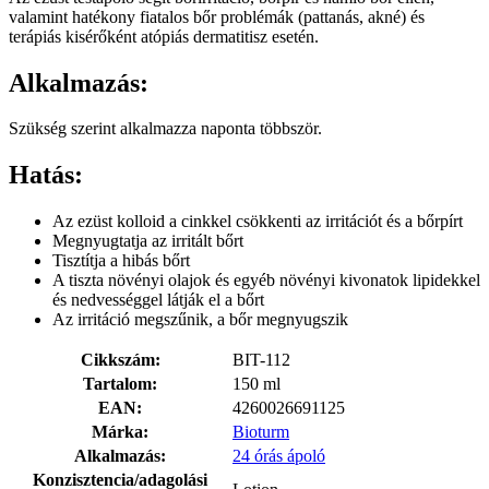
valamint hatékony fiatalos bőr problémák (pattanás, akné) és
terápiás kisérőként atópiás dermatitisz esetén.
Alkalmazás:
Szükség szerint alkalmazza naponta többször.
Hatás:
Az ezüst kolloid a cinkkel csökkenti az irritációt és a bőrpírt
Megnyugtatja az irritált bőrt
Tisztítja a hibás bőrt
A tiszta növényi olajok és egyéb növényi kivonatok lipidekkel
és nedvességgel látják el a bőrt
Az irritáció megszűnik, a bőr megnyugszik
Cikkszám:
BIT-112
Tartalom:
150 ml
EAN:
4260026691125
Márka:
Bioturm
Alkalmazás:
24 órás ápoló
Konzisztencia/adagolási