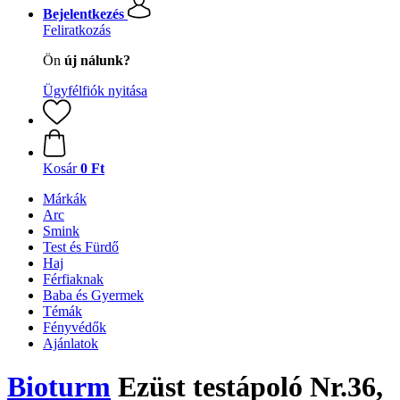
Bejelentkezés
Feliratkozás
Ön
új nálunk?
Ügyfélfiók nyitása
Kosár
0 Ft
Márkák
Arc
Smink
Test és Fürdő
Haj
Férfiaknak
Baba és Gyermek
Témák
Fényvédők
Ajánlatok
Bioturm
Ezüst testápoló Nr.36,