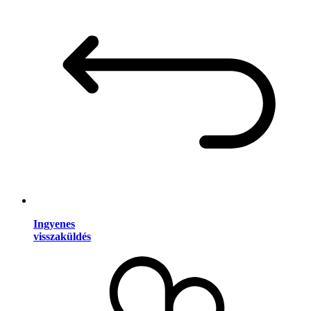
Ingyenes
visszaküldés