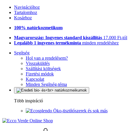
Navigációhoz
Tartalomhoz
Kosárhoz
100% natúrkozmetikum
Magyarország: Ingyenes standard kiszállítás
17.000 Ft-tól
Legalább 1 ingyenes termékminta
minden rendeléshez
Segítség
Hol van a rendelésem?
Visszaküldés
Szállítási költségek
Fizetési módok
Kapcsolat
Minden Segítség-téma
Több inspiráció
Öko-tisztítószerek és sok más