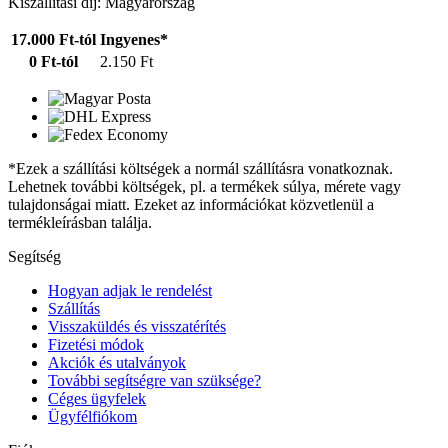
Kiszállítási díj: Magyarország
17.000 Ft-tól
Ingyenes*
0 Ft-tól
2.150 Ft
*Ezek a szállítási költségek a normál szállításra vonatkoznak.
Lehetnek további költségek, pl. a termékek súlya, mérete vagy
tulajdonságai miatt. Ezeket az információkat közvetlenül a
termékleírásban találja.
Segítség
Hogyan adjak le rendelést
Szállítás
Visszaküldés és visszatérítés
Fizetési módok
Akciók és utalványok
További segítségre van szüksége?
Céges ügyfelek
Ügyfélfiókom