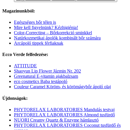
Magazinunkból:
Egészséges bőr télen is
Mire kell figyelnünk? Kézhigiénia!
Color-Correcting – Bőrkorrekció sminkkel
Natúrkozmetikai ápolók kombinált bőr számára
Arcápoló tippek férfiaknak
Ecco Verde felfedezése:
ATTITUDE
Shaoyun Lip Flower Jázmin Nr. 202
Greenatural E-vitamin ajakbalzsam
eco cosmetics Baba testápoló
Couleur Caramel Köröm- és körömágybőr ápoló olaj
Újdonságok:
PHYTORELAX LABORATORIES Mandulás testvaj
PHYTORELAX LABORATORIES Almond tusfürdő
NUORI Creamy Quartz & Enzyme hámlasztó
PHYTORELAX LABORATORIES Coconut tusfürdő és