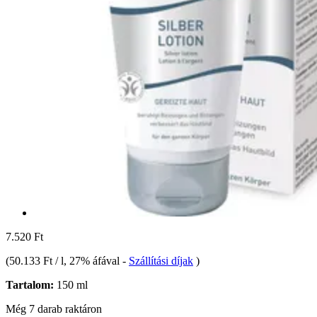
7.520 Ft
(
50.133 Ft / l
, 27% áfával
-
Szállítási díjak
)
Tartalom:
150 ml
Még 7 darab raktáron