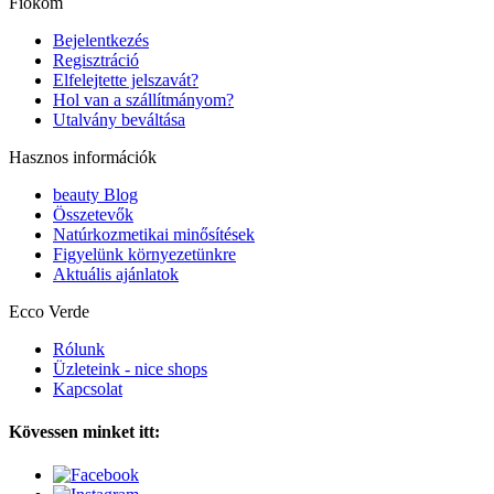
Fiókom
Bejelentkezés
Regisztráció
Elfelejtette jelszavát?
Hol van a szállítmányom?
Utalvány beváltása
Hasznos információk
beauty Blog
Összetevők
Natúrkozmetikai minősítések
Figyelünk környezetünkre
Aktuális ajánlatok
Ecco Verde
Rólunk
Üzleteink - nice shops
Kapcsolat
Kövessen minket itt: