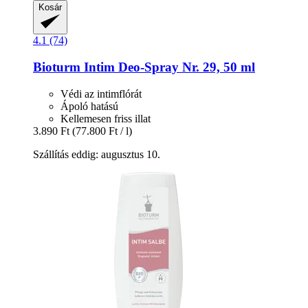
Kosár
4.1 (74)
Bioturm
Intim Deo-​Spray Nr. 29, 50 ml
Védi az intimflórát
Ápoló hatású
Kellemesen friss illat
3.890 Ft
(77.800 Ft / l)
Szállítás eddig: augusztus 10.