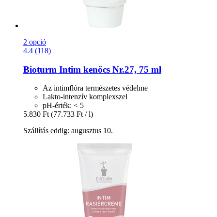
2 opció
4.4 (118)
Bioturm
Intim kenőcs Nr.27, 75 ml
Az intimflóra természetes védelme
Lakto-intenzív komplexszel
pH-érték: < 5
5.830 Ft
(77.733 Ft / l)
Szállítás eddig: augusztus 10.