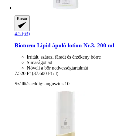
Kosár
4.5 (63)
Bioturm
Lipid ápoló lotion Nr.3, 200 ml
Irritált, száraz, fáradt és érzékeny bőrre
Simaságot ad
Növeli a bőr nedvességtartalmát
7.520 Ft
(37.600 Ft / l)
Szállítás eddig: augusztus 10.