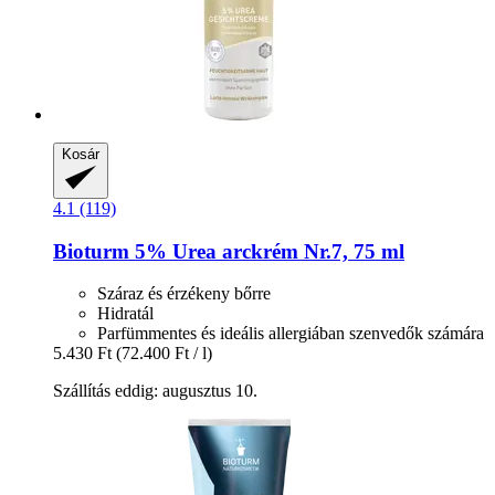
Kosár
4.1 (119)
Bioturm
5% Urea arckrém Nr.7, 75 ml
Száraz és érzékeny bőrre
Hidratál
Parfümmentes és ideális allergiában szenvedők számára
5.430 Ft
(72.400 Ft / l)
Szállítás eddig: augusztus 10.