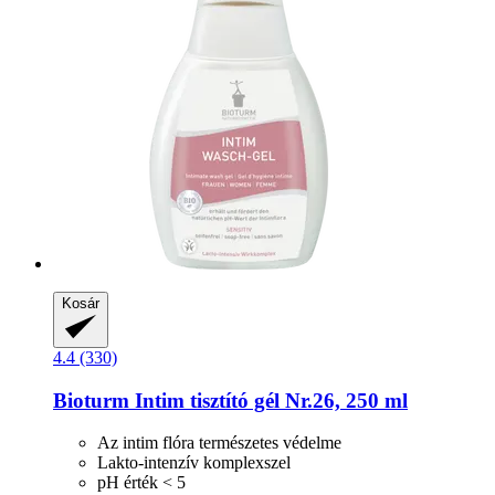
Kosár
4.4 (330)
Bioturm
Intim tisztító gél Nr.26, 250 ml
Az intim flóra természetes védelme
Lakto-intenzív komplexszel
pH érték < 5