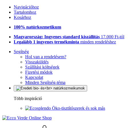
Navigációhoz
Tartalomhoz
Kosárhoz
100% natúrkozmetikum
Magyarország: Ingyenes standard kiszállítás
17.000 Ft-tól
Legalább 1 ingyenes termékminta
minden rendeléshez
Segítség
Hol van a rendelésem?
Visszaküldés
Szállítási költségek
Fizetési módok
Kapcsolat
Minden Segítség-téma
Több inspiráció
Öko-tisztítószerek és sok más