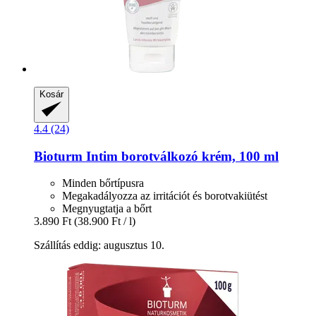
Kosár
4.4 (24)
Bioturm
Intim borotválkozó krém, 100 ml
Minden bőrtípusra
Megakadályozza az irritációt és borotvakiütést
Megnyugtatja a bőrt
3.890 Ft
(38.900 Ft / l)
Szállítás eddig: augusztus 10.