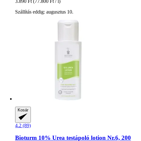
3.890 Ft
(77.800 Ft / l)
Szállítás eddig: augusztus 10.
Kosár
4.2 (89)
Bioturm
10% Urea testápoló lotion Nr.6, 200