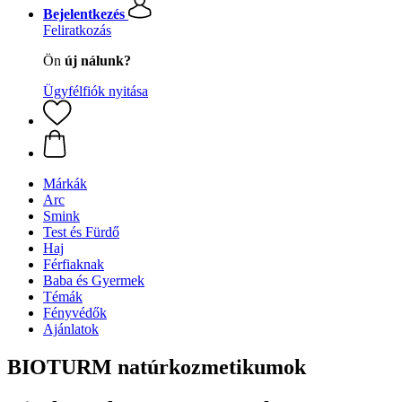
Bejelentkezés
Feliratkozás
Ön
új nálunk?
Ügyfélfiók nyitása
Márkák
Arc
Smink
Test és Fürdő
Haj
Férfiaknak
Baba és Gyermek
Témák
Fényvédők
Ajánlatok
BIOTURM natúrkozmetikumok