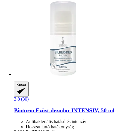
Kosár
3.8 (30)
Bioturm
Ezüst-​dezodor INTENSIV, 50 ml
Antibakteriális hatású és intenzív
Hosszantartó hatékonyság