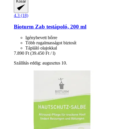
Kosár
4.3 (18)
Bioturm
Zab testápoló, 200 ml
Igénybevett bőrre
Több rugalmasságot biztosít
Tápláló olajokkal
7.890 Ft
(39.450 Ft / l)
Szállítás eddig: augusztus 10.