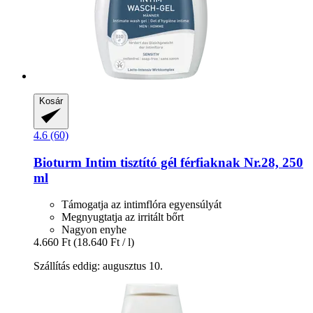
Kosár
4.6 (60)
Bioturm
Intim tisztító gél férfiaknak Nr.28, 250
ml
Támogatja az intimflóra egyensúlyát
Megnyugtatja az irritált bőrt
Nagyon enyhe
4.660 Ft
(18.640 Ft / l)
Szállítás eddig: augusztus 10.