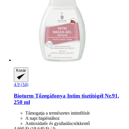
Kosár
4.9 (34)
Bioturm
Tőzegáfonya Intim tisztítógél Nr.91,
250 ml
Támogatja a természetes intimflórát
A napi higiéniához
Antioxidatív és gyulladáscsökkentő
4.660 Ft
(18.640 Ft / l)