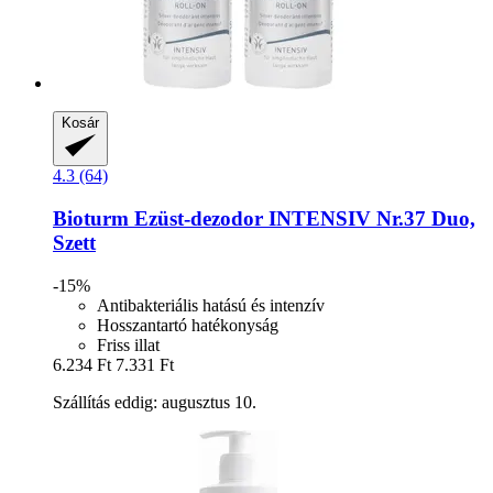
Kosár
4.3 (64)
Bioturm
Ezüst-​dezodor INTENSIV Nr.37 Duo,
Szett
-15%
Antibakteriális hatású és intenzív
Hosszantartó hatékonyság
Friss illat
6.234 Ft
7.331 Ft
Szállítás eddig: augusztus 10.