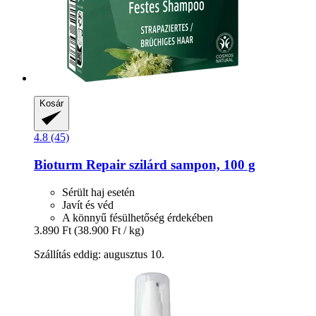
Kosár
4.8 (45)
Bioturm
Repair szilárd sampon, 100 g
Sérült haj esetén
Javít és véd
A könnyű fésülhetőség érdekében
3.890 Ft
(38.900 Ft / kg)
Szállítás eddig: augusztus 10.