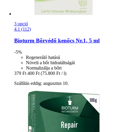
3 opció
4.1 (112)
Bioturm
Bőrvédő kenőcs Nr.1, 5 ml
-5%
Regeneráló hatású
Növeli a bőr hidratáltságát
Normalizálja a bőrt
379 Ft
400 Ft
(75.800 Ft / l)
Szállítás eddig: augusztus 10.