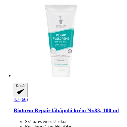
Kosár
4.7 (66)
Bioturm
Repair lábápoló krém Nr.83, 100 ml
Száraz és érdes lábakra
Rugalmasság és hidratálás