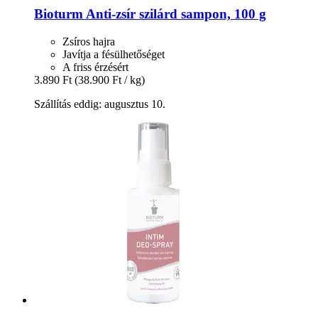
Bioturm
Anti-​zsír szilárd sampon, 100 g
Zsíros hajra
Javítja a fésülhetőséget
A friss érzésért
3.890 Ft
(38.900 Ft / kg)
Szállítás eddig: augusztus 10.