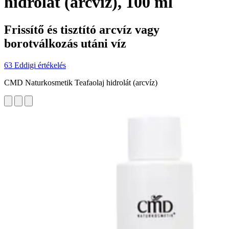
hidrolát (arcvíz), 100 ml
Frissítő és tisztító arcvíz vagy
borotválkozás utáni víz
63 Eddigi értékelés
CMD Naturkosmetik Teafaolaj hidrolát (arcvíz)