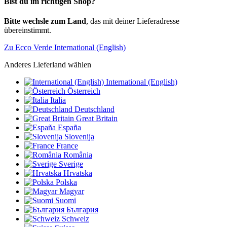
Bist du im richtigen Shop?
Bitte wechsle zum Land
, das mit deiner Lieferadresse
übereinstimmt.
Zu Ecco Verde International (English)
Anderes Lieferland wählen
International (English)
Österreich
Italia
Deutschland
Great Britain
España
Slovenija
France
România
Sverige
Hrvatska
Polska
Magyar
Suomi
България
Schweiz