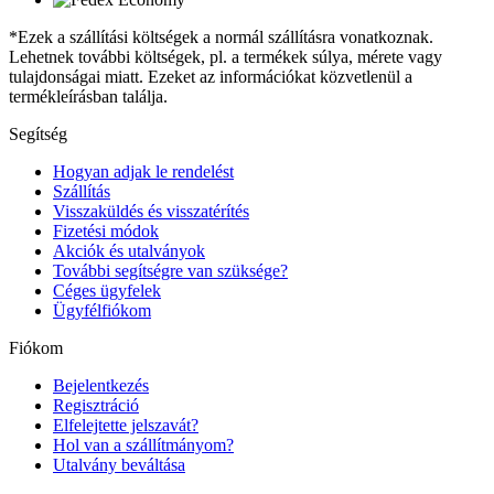
*Ezek a szállítási költségek a normál szállításra vonatkoznak.
Lehetnek további költségek, pl. a termékek súlya, mérete vagy
tulajdonságai miatt. Ezeket az információkat közvetlenül a
termékleírásban találja.
Segítség
Hogyan adjak le rendelést
Szállítás
Visszaküldés és visszatérítés
Fizetési módok
Akciók és utalványok
További segítségre van szüksége?
Céges ügyfelek
Ügyfélfiókom
Fiókom
Bejelentkezés
Regisztráció
Elfelejtette jelszavát?
Hol van a szállítmányom?
Utalvány beváltása