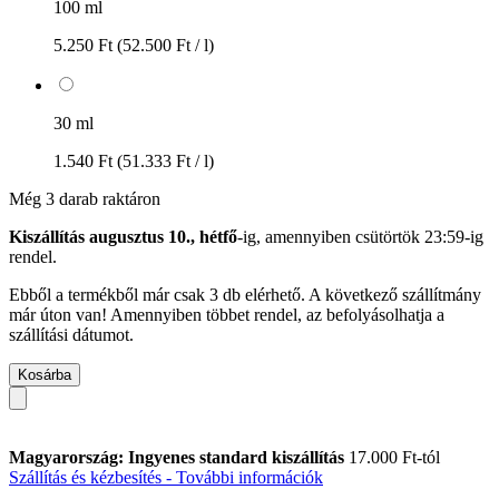
100 ml
5.250 Ft
(52.500 Ft / l)
30 ml
1.540 Ft
(51.333 Ft / l)
Még 3 darab raktáron
Kiszállítás augusztus 10., hétfő
-ig, amennyiben
csütörtök 23:59-ig
rendel.
Ebből a termékből már csak 3 db elérhető. A következő szállítmány
már úton van! Amennyiben többet rendel, az befolyásolhatja a
szállítási dátumot.
Kosárba
Magyarország: Ingyenes standard kiszállítás
17.000 Ft-tól
Szállítás és kézbesítés - További információk