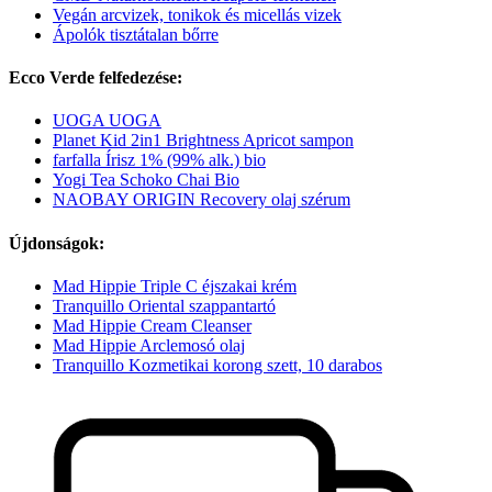
Vegán arcvizek, tonikok és micellás vizek
Ápolók tisztátalan bőrre
Ecco Verde felfedezése:
UOGA UOGA
Planet Kid 2in1 Brightness Apricot sampon
farfalla Írisz 1% (99% alk.) bio
Yogi Tea Schoko Chai Bio
NAOBAY ORIGIN Recovery olaj szérum
Újdonságok:
Mad Hippie Triple C éjszakai krém
Tranquillo Oriental szappantartó
Mad Hippie Cream Cleanser
Mad Hippie Arclemosó olaj
Tranquillo Kozmetikai korong szett, 10 darabos