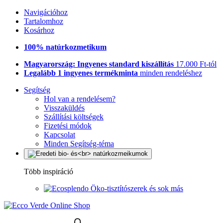
Navigációhoz
Tartalomhoz
Kosárhoz
100% natúrkozmetikum
Magyarország: Ingyenes standard kiszállítás
17.000 Ft-tól
Legalább 1 ingyenes termékminta
minden rendeléshez
Segítség
Hol van a rendelésem?
Visszaküldés
Szállítási költségek
Fizetési módok
Kapcsolat
Minden Segítség-téma
Több inspiráció
Öko-tisztítószerek és sok más