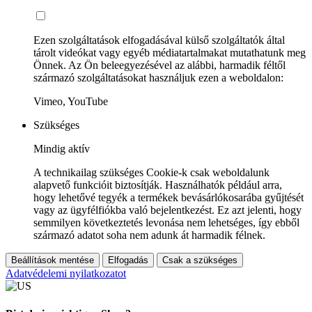
Ezen szolgáltatások elfogadásával külső szolgáltatók által
tárolt videókat vagy egyéb médiatartalmakat mutathatunk meg
Önnek. Az Ön beleegyezésével az alábbi, harmadik féltől
származó szolgáltatásokat használjuk ezen a weboldalon:
Vimeo, YouTube
Szükséges
Mindig aktív
A technikailag szükséges Cookie-k csak weboldalunk
alapvető funkcióit biztosítják. Használhatók például arra,
hogy lehetővé tegyék a termékek bevásárlókosarába gyűjtését
vagy az ügyfélfiókba való bejelentkezést. Ez azt jelenti, hogy
semmilyen következtetés levonása nem lehetséges, így ebből
származó adatot soha nem adunk át harmadik félnek.
Beállítások mentése
Elfogadás
Csak a szükséges
Adatvédelemi nyilatkozatot