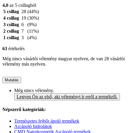
4,0
az 5 csillagból
5 csillag
28
(44%)
4 csillag
19
(30%)
3 csillag
6
(9%)
2 csillag
7
(11%)
1 csillag
3
(4%)
63
értékelés
Még nincs vásárlói vélemény magyar nyelven, de van 28 vásárlói
vélemény más nyelven.
Mutatás
Még nincs vélemény.
Legyen Ön az első, aki véleményt ír erről a termékről.
Népszerű kategóriák:
Természetes fejbőr ápoló termékek
Arcápoló hidrolátok
CMD Naturkosmetik Arcápoló termékek