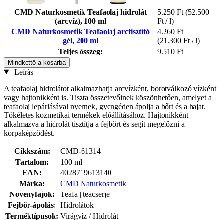
CMD Naturkosmetik Teafaolaj hidrolát
5.250 Ft
(52.500
(arcvíz), 100 ml
Ft / l)
CMD Naturkosmetik Teafaolaj arctisztító
4.260 Ft
gél, 200 ml
(21.300 Ft / l)
Teljes összeg:
9.510 Ft
Mindkettő a kosárba
Leírás
A teafaolaj hidrolátot alkalmazhatja arcvízként, borotválkozó vízként
vagy hajtonikként is. Tiszta összetevőinek köszönhetően, amelyet a
teafaolaj lepárlásával nyernek, gyengéden ápolja a bőrt és a hajat.
Tökéletes kozmetikai termékek előállításához. Hajtonikként
alkalmazva a hidrolát tisztítja a fejbőrt és segít megelőzni a
korpaképződést.
Cikkszám:
CMD-61314
Tartalom:
100 ml
EAN:
4028719613140
Márka:
CMD Naturkosmetik
Növényfajok:
Teafa | teacserje
Fejbőr-ápolás:
Hidrolátok
Terméktípusok:
Virágvíz / Hidrolát