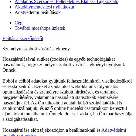
Általános Szerződési Feltételek és Elállási Tájékoztató
Akadálymentesítési nyilatkozat
Adatvédelmi beállítások
Cég
További niceshops üzletek
Elállás a szerződéstől
Személyre szabott vásárlási élmény
Hozzájárulásával sütiket (cookies) és egyéb technológiákat
használunk, hogy személyre szabott vásárlási élményt nyújtsunk
Önnek.
Ebből a célból adatokat gyűjtünk felhasználóinkról, viselkedésükről
és eszközeikről. Ezeket az adatokat weboldalunk folyamatos
optimalizálására és személyre szabott hirdetések és tartalmak
megjelenítésére, valamint a használati statisztikák elemzésére
használjuk fel. Az Ön titkosított adatait külső szolgáltatókkal is
szinkronizálhatjuk, és az ő online hirdetési csatornáikon keresztül
ajánlatokat mutathatunk Önnek, de csak akkor, ha Ön már használja
a szolgáltatásaikat.
Hozzájárulása előtt tájékozódjon a beállításoknál és
Adatvédelmi
nyilatkozatunkban.
.