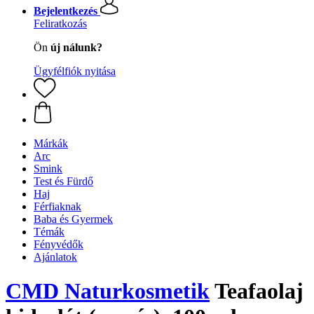
Bejelentkezés
Feliratkozás
Ön
új nálunk?
Ügyfélfiók nyitása
Márkák
Arc
Smink
Test és Fürdő
Haj
Férfiaknak
Baba és Gyermek
Témák
Fényvédők
Ajánlatok
CMD Naturkosmetik
Teafaolaj