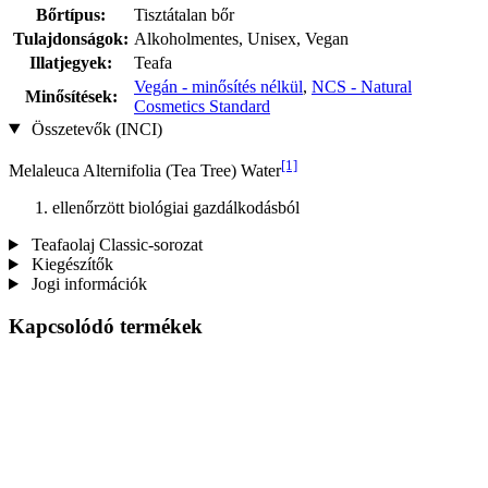
Bőrtípus:
Tisztátalan bőr
Tulajdonságok:
Alkoholmentes, Unisex, Vegan
Illatjegyek:
Teafa
Vegán - minősítés nélkül
,
NCS - Natural
Minősítések:
Cosmetics Standard
Összetevők (INCI)
[1]
Melaleuca Alternifolia (Tea Tree) Water
ellenőrzött biológiai gazdálkodásból
Teafaolaj Classic-sorozat
Kiegészítők
Jogi információk
Kapcsolódó termékek