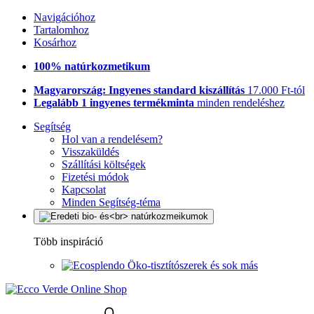
Navigációhoz
Tartalomhoz
Kosárhoz
100% natúrkozmetikum
Magyarország: Ingyenes standard kiszállítás
17.000 Ft-tól
Legalább 1 ingyenes termékminta
minden rendeléshez
Segítség
Hol van a rendelésem?
Visszaküldés
Szállítási költségek
Fizetési módok
Kapcsolat
Minden Segítség-téma
Több inspiráció
Öko-tisztítószerek és sok más