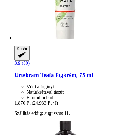
Kosár
3.9 (80)
Urtekram
Teafa fogkrém, 75 ml
Védi a fogínyt
Natúrkrétával tisztít
Fluorid nélkül
1.870 Ft
(24.933 Ft / l)
Szállítás eddig: augusztus 11.