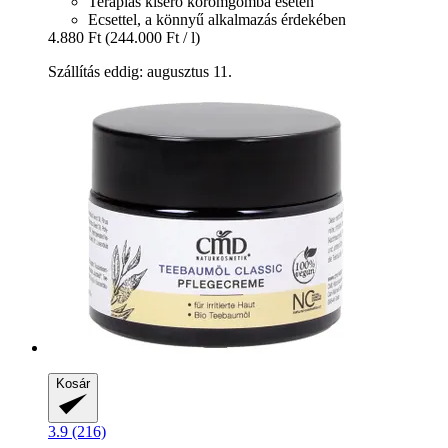
Terápiás kísérő körömgomba esetén
Ecsettel, a könnyű alkalmazás érdekében
4.880 Ft
(244.000 Ft / l)
Szállítás eddig: augusztus 11.
Kosár
3.9 (216)