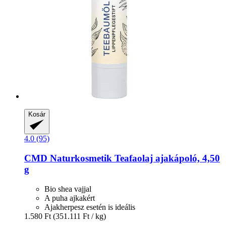
Kosár
4.0 (95)
CMD Naturkosmetik
Teafaolaj ajakápoló, 4,50
g
Bio shea vajjal
A puha ajkakért
Ajakherpesz esetén is ideális
1.580 Ft
(351.111 Ft / kg)