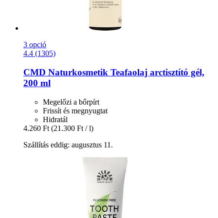
3 opció
4.4 (1305)
CMD Naturkosmetik
Teafaolaj arctisztító gél,
200 ml
Megelőzi a bőrpírt
Frissít és megnyugtat
Hidratál
4.260 Ft
(21.300 Ft / l)
Szállítás eddig: augusztus 11.