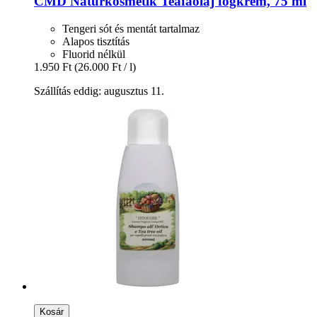
CMD Naturkosmetik
Teafaolaj fogkrém, 75 ml
Tengeri sót és mentát tartalmaz
Alapos tisztítás
Fluorid nélkül
1.950 Ft
(26.000 Ft / l)
Szállítás eddig: augusztus 11.
Kosár