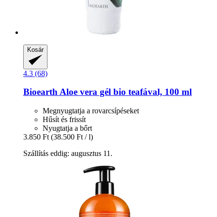
Kosár
4.3 (68)
Bioearth
Aloe vera gél bio teafával, 100 ml
Megnyugtatja a rovarcsípéseket
Hűsít és frissít
Nyugtatja a bőrt
3.850 Ft
(38.500 Ft / l)
Szállítás eddig: augusztus 11.