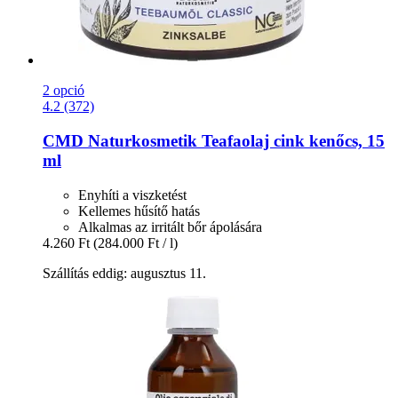
2 opció
4.2 (372)
CMD Naturkosmetik
Teafaolaj cink kenőcs, 15
ml
Enyhíti a viszketést
Kellemes hűsítő hatás
Alkalmas az irritált bőr ápolására
4.260 Ft
(284.000 Ft / l)
Szállítás eddig: augusztus 11.