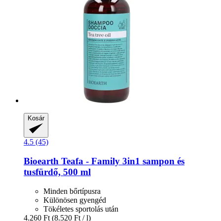
Kosár
4.5 (45)
Bioearth
Teafa -​ Family 3in1 sampon és
tusfürdő, 500 ml
Minden bőrtípusra
Különösen gyengéd
Tökéletes sportolás után
4.260 Ft
(8.520 Ft / l)