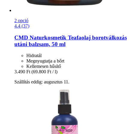
2 opció
4.4 (37)
CMD Naturkosmetik
Teafaolaj borotválkozás
utáni balzsam, 50 ml
Hidratál
Megnyugtatja a bőrt
Kellemesen hűsítő
3.490 Ft
(69.800 Ft / l)
Szállítás eddig: augusztus 11.