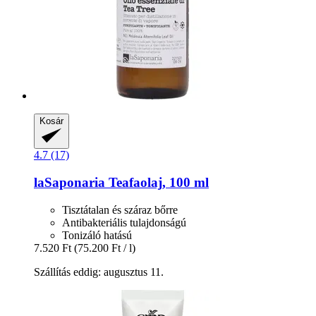
Kosár
4.7 (17)
laSaponaria
Teafaolaj, 100 ml
Tisztátalan és száraz bőrre
Antibakteriális tulajdonságú
Tonizáló hatású
7.520 Ft
(75.200 Ft / l)
Szállítás eddig: augusztus 11.