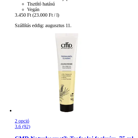
Tisztító hatású
Vegán
3.450 Ft
(23.000 Ft / l)
Szállítás eddig: augusztus 11.
2 opció
3.6 (92)