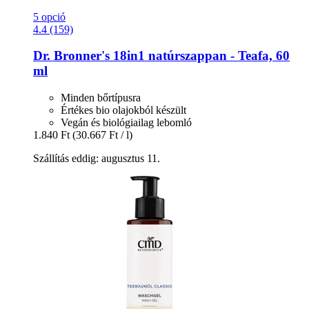
5 opció
4.4 (159)
Dr. Bronner's
18in1 natúrszappan -​ Teafa, 60
ml
Minden bőrtípusra
Értékes bio olajokból készült
Vegán és biológiailag lebomló
1.840 Ft
(30.667 Ft / l)
Szállítás eddig: augusztus 11.