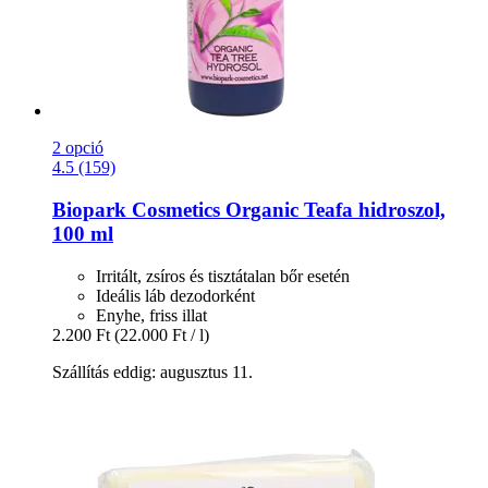
2 opció
4.5 (159)
Biopark Cosmetics
Organic Teafa hidroszol,
100 ml
Irritált, zsíros és tisztátalan bőr esetén
Ideális láb dezodorként
Enyhe, friss illat
2.200 Ft
(22.000 Ft / l)
Szállítás eddig: augusztus 11.