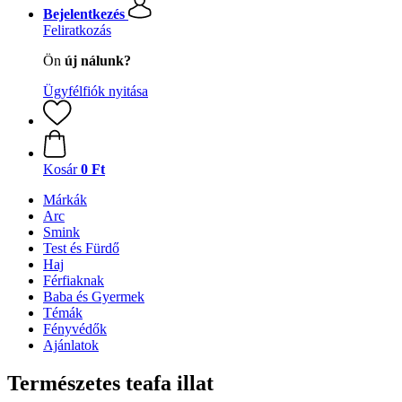
Bejelentkezés
Feliratkozás
Ön
új nálunk?
Ügyfélfiók nyitása
Kosár
0 Ft
Márkák
Arc
Smink
Test és Fürdő
Haj
Férfiaknak
Baba és Gyermek
Témák
Fényvédők
Ajánlatok
Természetes teafa illat