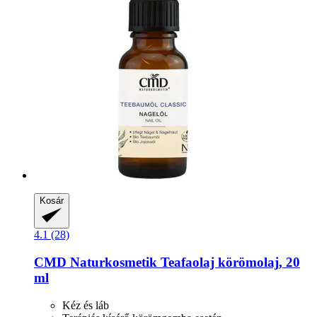
Kosár
4.1 (28)
CMD Naturkosmetik
Teafaolaj körömolaj, 20
ml
Kéz és láb