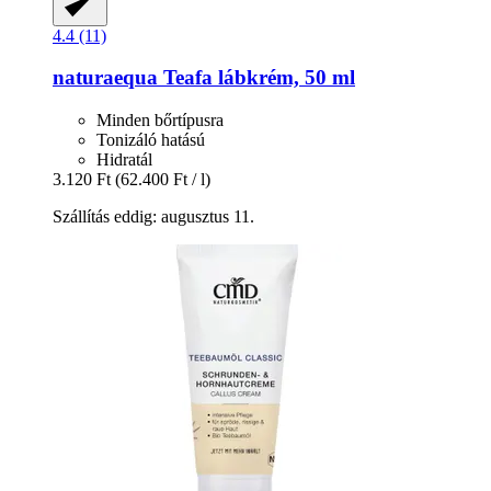
4.4 (11)
naturaequa
Teafa lábkrém, 50 ml
Minden bőrtípusra
Tonizáló hatású
Hidratál
3.120 Ft
(62.400 Ft / l)
Szállítás eddig: augusztus 11.