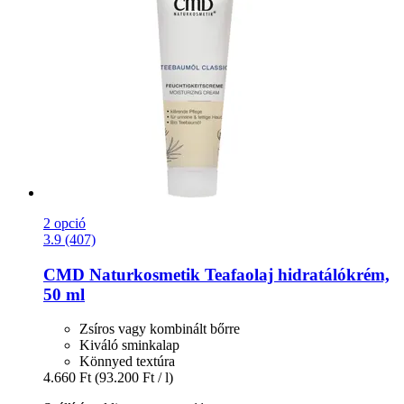
2 opció
3.9 (407)
CMD Naturkosmetik
Teafaolaj hidratálókrém,
50 ml
Zsíros vagy kombinált bőrre
Kiváló sminkalap
Könnyed textúra
4.660 Ft
(93.200 Ft / l)