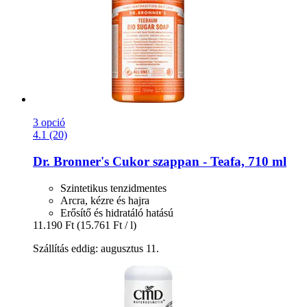
3 opció
4.1 (20)
Dr. Bronner's
Cukor szappan -​ Teafa, 710 ml
Szintetikus tenzidmentes
Arcra, kézre és hajra
Erősítő és hidratáló hatású
11.190 Ft
(15.761 Ft / l)
Szállítás eddig: augusztus 11.