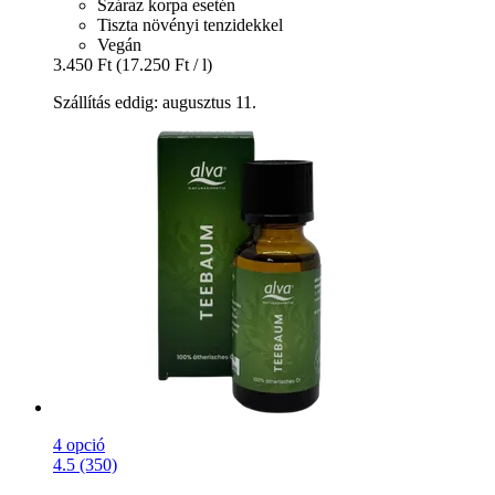
Száraz korpa esetén
Tiszta növényi tenzidekkel
Vegán
3.450 Ft
(17.250 Ft / l)
Szállítás eddig: augusztus 11.
4 opció
4.5 (350)