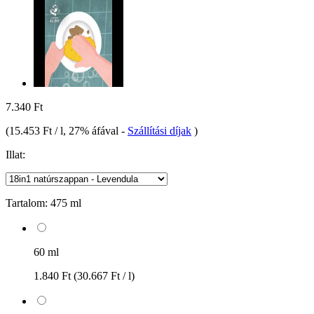
7.340 Ft
(
15.453 Ft / l
, 27% áfával
-
Szállítási díjak
)
Illat:
Tartalom:
475 ml
60 ml
1.840 Ft
(30.667 Ft / l)