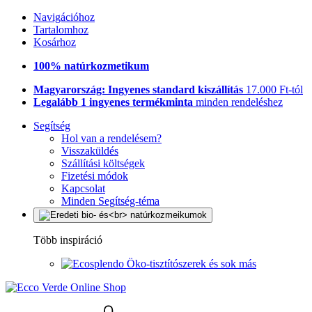
Navigációhoz
Tartalomhoz
Kosárhoz
100% natúrkozmetikum
Magyarország: Ingyenes standard kiszállítás
17.000 Ft-tól
Legalább 1 ingyenes termékminta
minden rendeléshez
Segítség
Hol van a rendelésem?
Visszaküldés
Szállítási költségek
Fizetési módok
Kapcsolat
Minden Segítség-téma
Több inspiráció
Öko-tisztítószerek és sok más