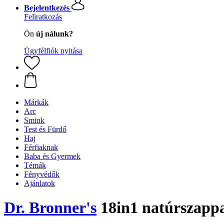
Bejelentkezés
Feliratkozás
Ön
új nálunk?
Ügyfélfiók nyitása
Márkák
Arc
Smink
Test és Fürdő
Haj
Férfiaknak
Baba és Gyermek
Témák
Fényvédők
Ajánlatok
Dr. Bronner's
18in1 natúrszappa