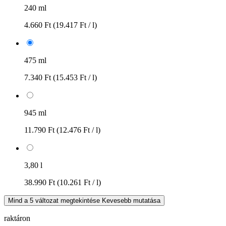
240 ml
4.660 Ft
(19.417 Ft / l)
475 ml
7.340 Ft
(15.453 Ft / l)
945 ml
11.790 Ft
(12.476 Ft / l)
3,80 l
38.990 Ft
(10.261 Ft / l)
Mind a 5 változat megtekintése
Kevesebb mutatása
raktáron