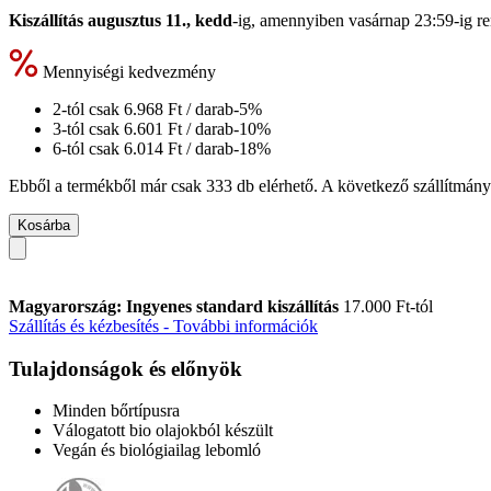
Kiszállítás augusztus 11., kedd
-ig, amennyiben
vasárnap 23:59-ig
re
Mennyiségi kedvezmény
2-tól csak
6.968 Ft
/ darab
-5%
3-tól csak
6.601 Ft
/ darab
-10%
6-tól csak
6.014 Ft
/ darab
-18%
Ebből a termékből már csak 333 db elérhető. A következő szállítmány 
Kosárba
Magyarország: Ingyenes standard kiszállítás
17.000 Ft-tól
Szállítás és kézbesítés - További információk
Tulajdonságok és előnyök
Minden bőrtípusra
Válogatott bio olajokból készült
Vegán és biológiailag lebomló