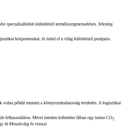
tésére specializálódott különböző termékszegmensekben. Jelenleg
sztikai központunkat, és indul el a világ különböző pontjaira.
k volna példát mutatni a környezettudatosság területén. A logisztikai
erült felhasználásra. Mivel minden köbméter fában egy tonna CO
2
gy út Moszkváig és vissza!