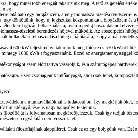
unkra, hogy minél több energiát takarítsunk meg. A tető szigetelési ér
el meg!
terre található egy biogázüzem, amely biomassza tüzelési rendszerrel is
na, úgy döntöttünk, hogy új logisztikai központunkat a biogázüzem és a 
télen kerül igazán felhasználásra, nyáron pedig haszontalanul elvezet
a biomassza-tüzelésű berendezés hőjével működik. Az abszorpciós hűtő
znált hulladékhő felhasználása hideg előállítására, és így a már rendelk
ásával 600 kW teljesítményt takarítunk meg fűtésre és 550 kW-ot hűtésr
an mintegy 1680 kWh-t fogyasztanánk. Ezzel az energiamennyiséggel köz
tékonyságot szem előtt tartva vásároljuk, és a számítógépes hardverek 
thatóságra. Ezért csomagjaink töltőanyagát, ahol csak lehet, komposztá
ényező:
etvédelem a munkavállalóknál is tudatosuljon. Így megkérjük őket, h
tív hulladékgyűjtésre is nagy hangsúlyt fektetünk.
 és filozófiáját is folyamatosan megkérdőjelezzük. Csak így tudjuk bizto
ermészetesen egyáltalán nem vesszük fel.
állalati filozófiájának alappillérei. Csak ez az egy bolygónk van. Ezé