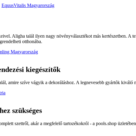
:
EquusVitalis Magyarország
ivel. Aligha talál ilyen nagy növényválasztékot más kertészetben. A te
grendelheti otthonába.
mling Magyarország
ndezési kiegészítők
alál, amire szíve vágyik a dekoráláshoz. A legnevesebb gyártók kiváló 
ria
hez szükséges
plett szettről, akár a megfelelő tartozékokról - a pools.shop üzletébe