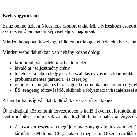
Ezek vagyunk mi
Ez az online üzlet a Niceshops csoport tagja. Mi, a Niceshops csopor
számos európai piacon képviseltetjük magunkat.
Minden hónapban közel egymillió ember látogat el üzleteinkbe, valamin
Minden weboldalunkban van néhány közös dolog:
kifinomult választék az adott területen
kiváló ár / teljesítmény arány
tökéletes, a lehető leggyorsabb szállítás és vásárlás-lebonyolítás
problémamentes garancia- és cserejog
mindig jó hangulat és barátságos kommunikációs kultúra ügyfé
ÉS: rengeteg törzsvásárló, akiknek a folyamatos visszajelzései a
A fenntarthatóság vállalati kultúránk szerves részét képezi.
Új logisztikai központunk tervezésében is kellő figyelmet fordítottunk
centrum építése során ezek voltak a legfőbb fenntarthatósági tényezők
A fa - a természetesen megújuló nyersanyag - fontos szerepet 
tárolódik, 680 tonna CO
-t sikerült megkötni. Összehasonlítá
2