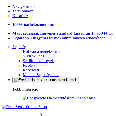
Navigációhoz
Tartalomhoz
Kosárhoz
100% natúrkozmetikum
Magyarország: Ingyenes standard kiszállítás
17.000 Ft-tól
Legalább 1 ingyenes termékminta
minden rendeléshez
Segítség
Hol van a rendelésem?
Visszaküldés
Szállítási költségek
Fizetési módok
Kapcsolat
Minden Segítség-téma
Több inspiráció
Öko-tisztítószerek és sok más