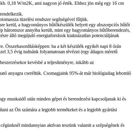
téke kb. 0,18 W/m2K, ami nagyon jó érték. Ehhez jön még egy 16 cm
 rendelkezik.
biomassza tüzelési rendszer segítségével fűtjük.
ésre kerül, a hagyományos hűtőkészülék helyett egy abszorpciós hűtőt
gép háromszor annyiba került, mint egy hagyományos hűtőberendezés,
ezésre álló megújuló energiaforrások kiaknázatlan potenciáljának
e. Összehasonlításképpen: ha a két készülék egyikét napi 8 órán
el 3,5 évig tudnánk folyamatosan tévézni (egy átlagos méretű
beszerzésekor kevésbé a teljesítményre, inkább az
lható anyagra cseréltük. Csomagjaink 95%-át már biológiailag lebomló
ogy munkaidő után minden gépet és berendezést kapcsoljanak ki és
sítani az Ön számára a legjobb termékeket és a legjobb gyártási
rt cégünknél mindannyian aktívan teszünk valamit a szépségének és