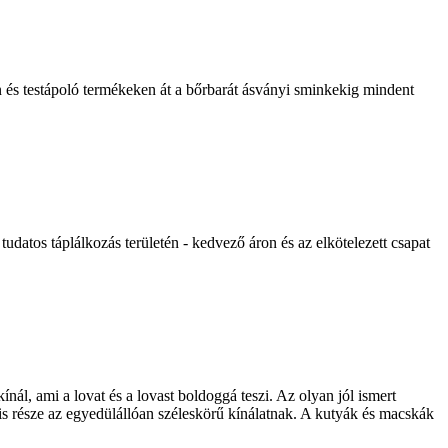
és testápoló termékeken át a bőrbarát ásványi sminkekig mindent
udatos táplálkozás területén - kedvező áron és az elkötelezett csapat
ínál, ami a lovat és a lovast boldoggá teszi. Az olyan jól ismert
s része az egyedülállóan széleskörű kínálatnak. A kutyák és macskák