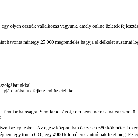
t, egy olyan osztrák vállalkozás vagyunk, amely online üzletek fejlesz
t havonta mintegy 25.000 megrendelés hagyja el délkelet-ausztriai logi
lszolgálatunkkal
lapján próbáljuk fejleszteni üzleteinket
 a fenntarthatóságra. Sem fáradtságot, sem pénzt nem sajnálva szerettün
:
játszott az építésben. Az egész központban összesen 680 köbméter fa k
sképpen: egy tonna CO
egy 4900 kilométeres autóútnak felel meg. Ez e
2