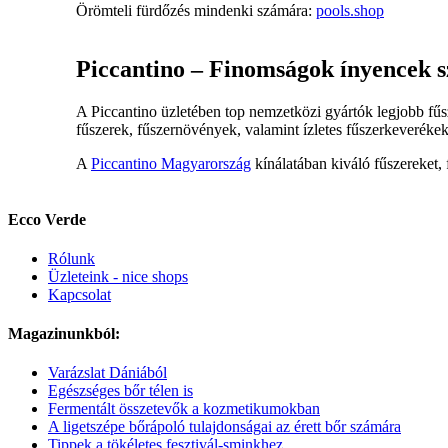
Örömteli fürdőzés mindenki számára:
pools.shop
Piccantino – Finomságok ínyencek 
A Piccantino üzletében top nemzetközi gyártók legjobb fűsz
fűszerek, fűszernövények, valamint ízletes fűszerkeverékek
A
Piccantino Magyarország
kínálatában kiváló fűszereket, 
Ecco Verde
Rólunk
Üzleteink - nice shops
Kapcsolat
Magazinunkból:
Varázslat Dániából
Egészséges bőr télen is
Fermentált összetevők a kozmetikumokban
A ligetszépe bőrápoló tulajdonságai az érett bőr számára
Tippek a tökéletes fesztivál-sminkhez