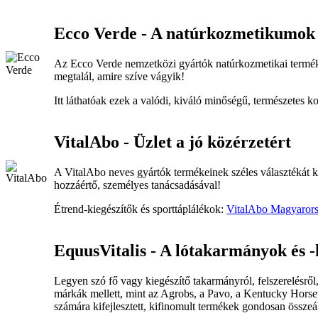
Ecco Verde - A natúrkozmetikumok 
Az Ecco Verde nemzetközi gyártók natúrkozmetikai terméke
megtalál, amire szíve vágyik!
Itt láthatóak ezek a valódi, kiváló minőségű, természetes
VitalAbo - Üzlet a jó közérzetért
A VitalAbo neves gyártók termékeinek széles választékát kín
hozzáértő, személyes tanácsadásával!
Étrend-kiegészítők és sporttáplálékok:
VitalAbo Magyaror
EquusVitalis - A lótakarmányok és -
Legyen szó fő vagy kiegészítő takarmányról, felszerelésről, 
márkák mellett, mint az Agrobs, a Pavo, a Kentucky Horsew
számára kifejlesztett, kifinomult termékek gondosan összeáll