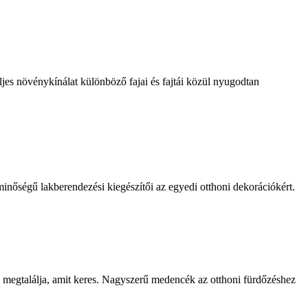
ljes növénykínálat különböző fajai és fajtái közül nyugodtan
minőségű lakberendezési kiegészítői az egyedi otthoni dekorációkért.
n megtalálja, amit keres. Nagyszerű medencék az otthoni fürdőzéshez