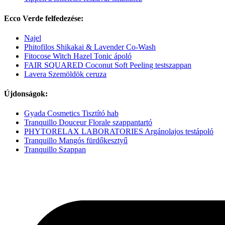
Ecco Verde felfedezése:
Najel
Phitofilos Shikakai & Lavender Co-Wash
Fitocose Witch Hazel Tonic ápoló
FAIR SQUARED Coconut Soft Peeling testszappan
Lavera Szemöldök ceruza
Újdonságok:
Gyada Cosmetics Tisztító hab
Tranquillo Douceur Florale szappantartó
PHYTORELAX LABORATORIES Argánolajos testápoló
Tranquillo Mangós fürdőkesztyű
Tranquillo Szappan