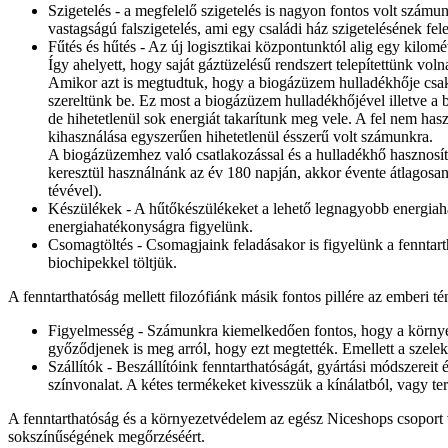
Szigetelés - a megfelelő szigetelés is nagyon fontos volt szám
vastagságú falszigetelés, ami egy családi ház szigetelésének fel
Fűtés és hűtés - Az új logisztikai központunktól alig egy kilomé
Így ahelyett, hogy saját gáztüzelésű rendszert telepítettünk vol
Amikor azt is megtudtuk, hogy a biogázüzem hulladékhője csak 
szereltünk be. Ez most a biogázüzem hulladékhőjével illetve 
de hihetetlenül sok energiát takarítunk meg vele. A fel nem has
kihasználása egyszerűen hihetetlenül ésszerű volt számunkra.
A biogázüzemhez való csatlakozással és a hulladékhő hasznosít
keresztül használnánk az év 180 napján, akkor évente átlagos
tévével).
Készülékek - A hűtőkészülékeket a lehető legnagyobb energiaha
energiahatékonyságra figyelünk.
Csomagtöltés - Csomagjaink feladásakor is figyelünk a fenntar
biochipekkel töltjük.
A fenntarthatóság mellett filozófiánk másik fontos pillére az emberi t
Figyelmesség - Számunkra kiemelkedően fontos, hogy a környez
győződjenek is meg arról, hogy ezt megtették. Emellett a szelek
Szállítók - Beszállítóink fenntarthatóságát, gyártási módszereit
színvonalat. A kétes termékeket kivesszük a kínálatból, vagy t
A fenntarthatóság és a környezetvédelem az egész Niceshops csoport v
sokszínűségének megőrzéséért.