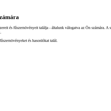
számára
ereit és fűszernövényeit találja - általunk válogatva az Ön számára. A 
.
fűszernövényeket és hasonlókat talál.