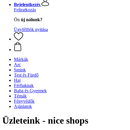
Bejelentkezés
Feliratkozás
Ön
új nálunk?
Ügyfélfiók nyitása
Márkák
Arc
Smink
Test és Fürdő
Haj
Férfiaknak
Baba és Gyermek
Témák
Fényvédők
Ajánlatok
Üzleteink - nice shops