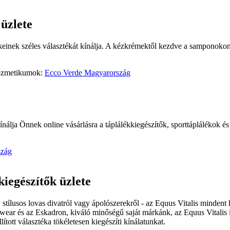
üzlete
inek széles választékát kínálja. A kézkrémektől kezdve a samponokon 
 kozmetikumok:
Ecco Verde Magyarország
álja Önnek online vásárlásra a táplálékkiegészítők, sporttáplálékok és t
szág
kiegészítők üzlete
stílusos lovas divatról vagy ápolószerekről - az Equus Vitalis mindent k
ear és az Eskadron, kiváló minőségű saját márkánk, az Equus Vitalis i
ított választéka tökéletesen kiegészíti kínálatunkat.