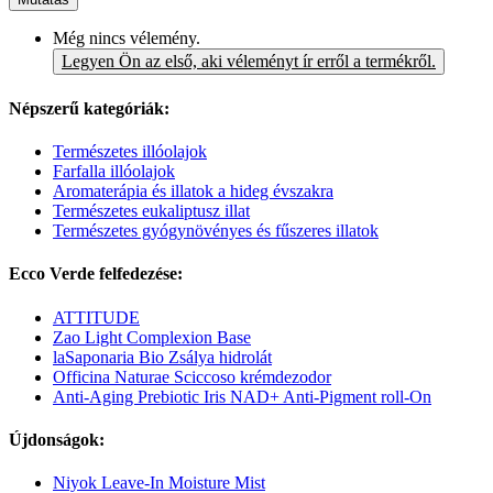
Még nincs vélemény.
Legyen Ön az első, aki véleményt ír erről a termékről.
Népszerű kategóriák:
Természetes illóolajok
Farfalla illóolajok
Aromaterápia és illatok a hideg évszakra
Természetes eukaliptusz illat
Természetes gyógynövényes és fűszeres illatok
Ecco Verde felfedezése:
ATTITUDE
Zao Light Complexion Base
laSaponaria Bio Zsálya hidrolát
Officina Naturae Sciccoso krémdezodor
Anti-Aging Prebiotic Iris NAD+ Anti-Pigment roll-On
Újdonságok:
Niyok Leave-In Moisture Mist