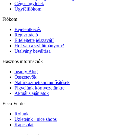
Céges ügyfelek
Ügyfélfiókom
Fiókom
Bejelentkezés
Regisztráció
Elfelejtette jelszavát?
Hol van a szállítmányom?
Utalvány beváltása
Hasznos információk
beauty Blog
Összetevők
Natúrkozmetikai minősítések
Figyelünk környezetünkre
Aktuális ajánlatok
Ecco Verde
Rólunk
Üzleteink - nice shops
Kapcsolat