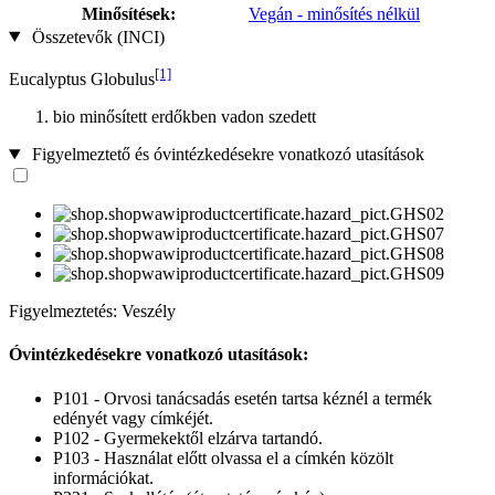
Minősítések:
Vegán - minősítés nélkül
Összetevők (INCI)
[1]
Eucalyptus Globulus
bio minősített erdőkben vadon szedett
Figyelmeztető és óvintézkedésekre vonatkozó utasítások
Figyelmeztetés: Veszély
Óvintézkedésekre vonatkozó utasítások:
P101 - Orvosi tanácsadás esetén tartsa kéznél a termék
edényét vagy címkéjét.
P102 - Gyermekektől elzárva tartandó.
P103 - Használat előtt olvassa el a címkén közölt
információkat.