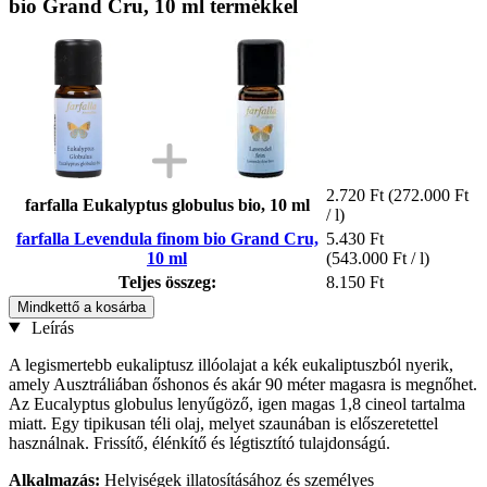
bio Grand Cru, 10 ml termékkel
2.720 Ft
(272.000 Ft
farfalla Eukalyptus globulus bio, 10 ml
/ l)
farfalla Levendula finom bio Grand Cru,
5.430 Ft
10 ml
(543.000 Ft / l)
Teljes összeg:
8.150 Ft
Mindkettő a kosárba
Leírás
A legismertebb eukaliptusz illóolajat a kék eukaliptuszból nyerik,
amely Ausztráliában őshonos és akár 90 méter magasra is megnőhet.
Az Eucalyptus globulus lenyűgöző, igen magas 1,8 cineol tartalma
miatt. Egy tipikusan téli olaj, melyet szaunában is előszeretettel
használnak. Frissítő, élénkítő és légtisztító tulajdonságú.
Alkalmazás:
Helyiségek illatosításához és személyes