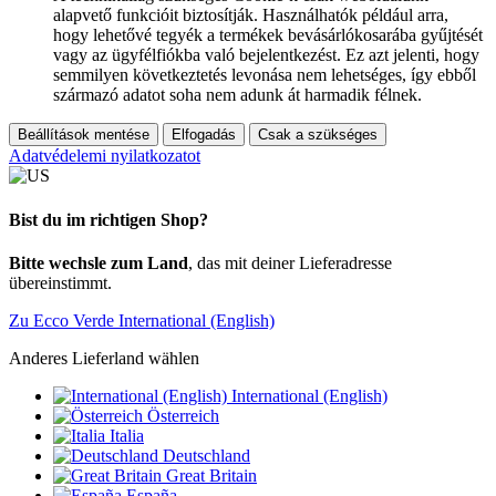
alapvető funkcióit biztosítják. Használhatók például arra,
hogy lehetővé tegyék a termékek bevásárlókosarába gyűjtését
vagy az ügyfélfiókba való bejelentkezést. Ez azt jelenti, hogy
semmilyen következtetés levonása nem lehetséges, így ebből
származó adatot soha nem adunk át harmadik félnek.
Beállítások mentése
Elfogadás
Csak a szükséges
Adatvédelemi nyilatkozatot
Bist du im richtigen Shop?
Bitte wechsle zum Land
, das mit deiner Lieferadresse
übereinstimmt.
Zu Ecco Verde International (English)
Anderes Lieferland wählen
International (English)
Österreich
Italia
Deutschland
Great Britain
España