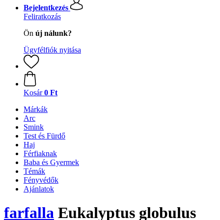
Bejelentkezés
Feliratkozás
Ön
új nálunk?
Ügyfélfiók nyitása
Kosár
0 Ft
Márkák
Arc
Smink
Test és Fürdő
Haj
Férfiaknak
Baba és Gyermek
Témák
Fényvédők
Ajánlatok
farfalla
Eukalyptus globulus