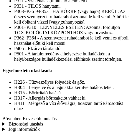
P321 - Szakellátás (útmutató a címkén).
P331 - TILOS hánytatni.
P303+P361+P353 - HA BŐRRE (vagy hajra) KERÜL: Az
összes szennyezett ruhadarabot azonnal le kell vetni. A bőrt le
kell öblíteni vízzel [vagy zuhanyozás].
P301+P310 - LENYELÉS ESETÉN: Azonnal forduljon
TOXIKOLÓGIAI KÖZPONTHOZ vagy orvoshoz.
P362+P364 - A szennyezett ruhadarabot le kell vetni és újbóli
használat előtt ki kell mosni.
P405 - Elzárva tárolandó.
P501 - A tartalom/edény elhelyezése hulladékként a
helyi/országos hulladékkezelési előírások szerint történjen.
Figyelmeztető utasítások:
H226 - Tűzveszélyes folyadék és gőz.
H304 - Lenyelve és a légutakba kerülve halálos lehet.
H315 - Bőrirritáló hatású.
H317 - Allergiás bőrreakciót válthat ki.
H411 - Mérgező a vízi élővilágra, hosszan tartó károsodást
okoz.
Bővebben
Kevesebb mutatása
Biztonsági utasítás
Jogi információk