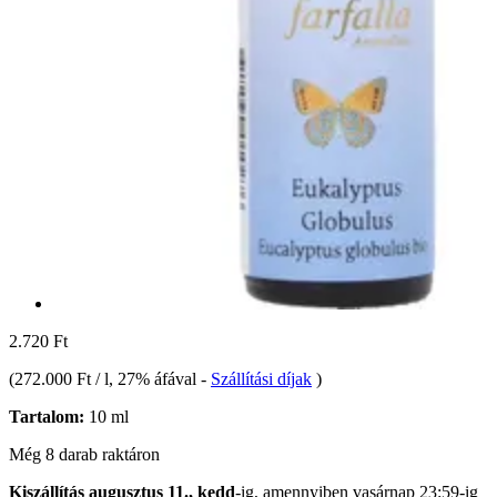
2.720 Ft
(
272.000 Ft / l
, 27% áfával
-
Szállítási díjak
)
Tartalom:
10 ml
Még 8 darab raktáron
Kiszállítás augusztus 11., kedd
-ig, amennyiben
vasárnap 23:59-ig