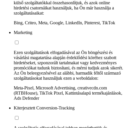
külső szolgáltatókkal összehasonlítjuk, és azok online
hirdetési csatornáikat használjuk, ha Ön már használja a
szolgáltatásaikat:
Bing, Criteo, Meta, Google, LinkedIn, Pinterest, TikTok
Marketing
Ezen szolgáltatások elfogadásával az Ön böngészési és
vásárlási magatartása alapján érdeklődési köréhez szabott
hirdetéseket, szponzorált tartalmakat vagy kedvezményes
promóciókat tudunk biztosítani, és mérni tudjuk azok sikerét.
Az Ön beleegyezésével az alábbi, harmadik féltől származó
szolgáltatásokat használjuk ezen a weboldalon:
Meta-Pixel, Microsoft Advertising, creativecdn.com
(RTBHouse), TikTok Pixel, Kattintásalapú termékajánlások,
Ads Defender
Kiterjesztett Conversion-Tracking
A szolgáltatás elfogadásával jobban megérthetjük és