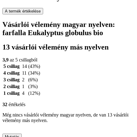
A termék értékelése
Vásárlói vélemény magyar nyelven:
farfalla Eukalyptus globulus bio
13 vásárlói vélemény más nyelven
3,9
az 5 csillagból
5 csillag
14
(43%)
4 csillag
11
(34%)
3 csillag
2
(6%)
2 csillag
1
(3%)
1 csillag
4
(12%)
32
értékelés
Még nincs vásárlói vélemény magyar nyelven, de van 13 vásárlói
vélemény más nyelven.
Mutatás