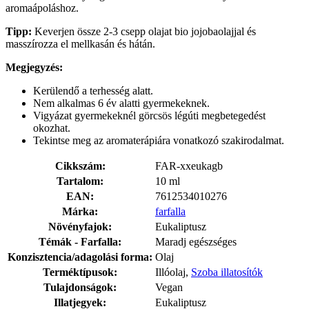
aromaápoláshoz.
Tipp:
Keverjen össze 2-3 csepp olajat bio jojobaolajjal és
masszírozza el mellkasán és hátán.
Megjegyzés:
Kerülendő a terhesség alatt.
Nem alkalmas 6 év alatti gyermekeknek.
Vigyázat gyermekeknél görcsös légúti megbetegedést
okozhat.
Tekintse meg az aromaterápiára vonatkozó szakirodalmat.
Cikkszám:
FAR-xxeukagb
Tartalom:
10 ml
EAN:
7612534010276
Márka:
farfalla
Növényfajok:
Eukaliptusz
Témák - Farfalla:
Maradj egészséges
Konzisztencia/adagolási forma:
Olaj
Terméktípusok:
Illóolaj,
Szoba illatosítók
Tulajdonságok:
Vegan
Illatjegyek:
Eukaliptusz