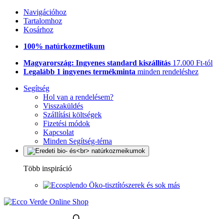
Navigációhoz
Tartalomhoz
Kosárhoz
100% natúrkozmetikum
Magyarország: Ingyenes standard kiszállítás
17.000 Ft-tól
Legalább 1 ingyenes termékminta
minden rendeléshez
Segítség
Hol van a rendelésem?
Visszaküldés
Szállítási költségek
Fizetési módok
Kapcsolat
Minden Segítség-téma
Több inspiráció
Öko-tisztítószerek és sok más