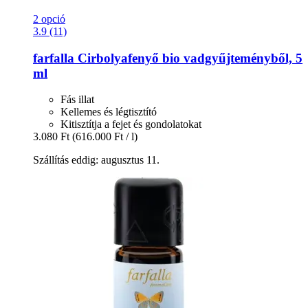
2 opció
3.9 (11)
farfalla
Cirbolyafenyő bio vadgyűjteményből, 5
ml
Fás illat
Kellemes és légtisztító
Kitisztítja a fejet és gondolatokat
3.080 Ft
(616.000 Ft / l)
Szállítás eddig: augusztus 11.