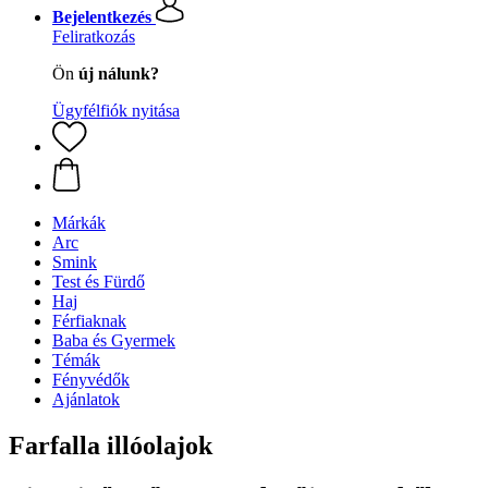
Bejelentkezés
Feliratkozás
Ön
új nálunk?
Ügyfélfiók nyitása
Márkák
Arc
Smink
Test és Fürdő
Haj
Férfiaknak
Baba és Gyermek
Témák
Fényvédők
Ajánlatok
Farfalla illóolajok