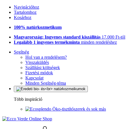
Navigációhoz
Tartalomhoz
Kosárhoz
100% natúrkozmetikum
Magyarország: Ingyenes standard kiszállítás
17.000 Ft-tól
Legalább 1 ingyenes termékminta
minden rendeléshez
Segítség
Hol van a rendelésem?
Visszaküldés
Szállítási költségek
Fizetési módok
Kapcsolat
Minden Segítség-téma
Több inspiráció
Öko-tisztítószerek és sok más