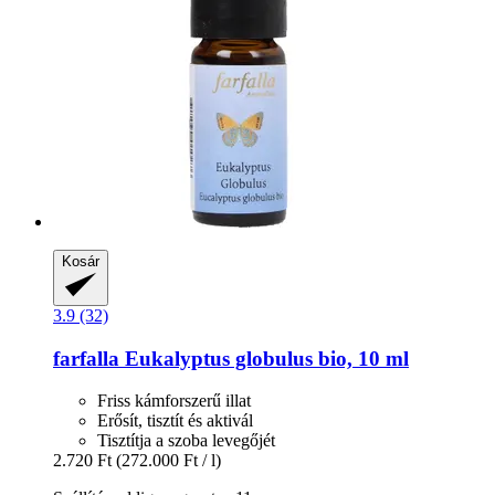
Kosár
3.9 (32)
farfalla
Eukalyptus globulus bio, 10 ml
Friss kámforszerű illat
Erősít, tisztít és aktivál
Tisztítja a szoba levegőjét
2.720 Ft
(272.000 Ft / l)