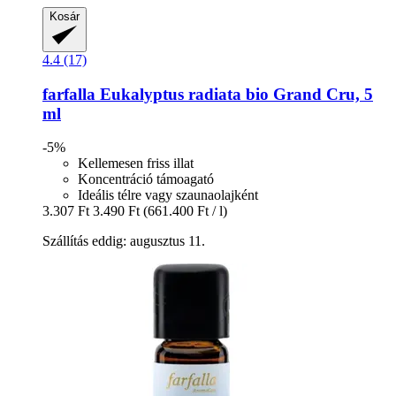
Kosár
4.4 (17)
farfalla
Eukalyptus radiata bio Grand Cru, 5
ml
-5%
Kellemesen friss illat
Koncentráció támoagató
Ideális télre vagy szaunaolajként
3.307 Ft
3.490 Ft
(661.400 Ft / l)
Szállítás eddig: augusztus 11.