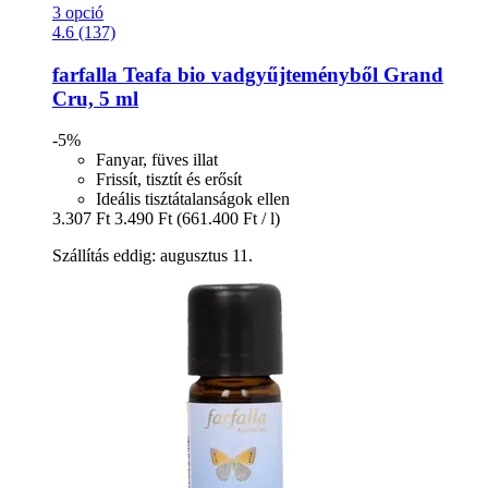
3 opció
4.6 (137)
farfalla
Teafa bio vadgyűjteményből Grand
Cru, 5 ml
-5%
Fanyar, füves illat
Frissít, tisztít és erősít
Ideális tisztátalanságok ellen
3.307 Ft
3.490 Ft
(661.400 Ft / l)
Szállítás eddig: augusztus 11.