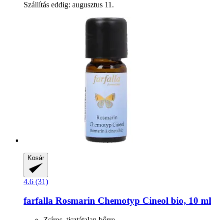
Szállítás eddig: augusztus 11.
Kosár
4.6 (31)
farfalla
Rosmarin Chemotyp Cineol bio, 10 ml
Zsíros, tisztátalan bőrre