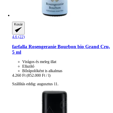
Kosár
4.6 (22)
farfalla
Rosengeranie Bourbon bio Grand Cru,
5 ml
Virágos és meleg illat
Ellazító
Bőrápolóként is alkalmas
4.260 Ft
(852.000 Ft / l)
Szállítás eddig: augusztus 11.