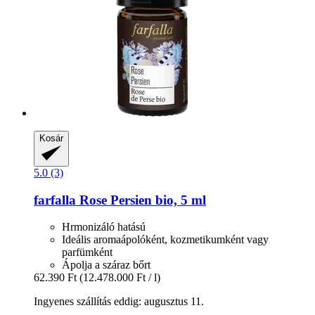
Kosár
5.0 (3)
farfalla
Rose Persien bio, 5 ml
Hrmonizáló hatású
Ideális aromaápolóként, kozmetikumként vagy
parfümként
Ápolja a száraz bőrt
62.390 Ft
(12.478.000 Ft / l)
Ingyenes szállítás eddig: augusztus 11.