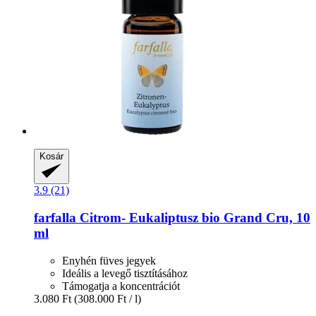
Kosár
3.9 (21)
farfalla
Citrom-​ Eukaliptusz bio Grand Cru, 10
ml
Enyhén füves jegyek
Ideális a levegő tisztításához
Támogatja a koncentrációt
3.080 Ft
(308.000 Ft / l)