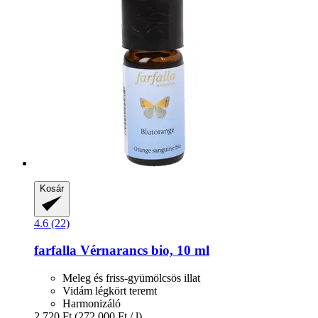
Kosár
4.6 (22)
farfalla
Vérnarancs bio, 10 ml
Meleg és friss-gyümölcsös illat
Vidám légkört teremt
Harmonizáló
2.720 Ft
(272.000 Ft / l)