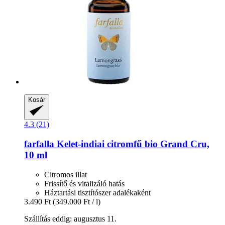
Kosár
4.3 (21)
farfalla
Kelet-​indiai citromfű bio Grand Cru,
10 ml
Citromos illat
Frissítő és vitalizáló hatás
Háztartási tisztítószer adalékaként
3.490 Ft
(349.000 Ft / l)
Szállítás eddig: augusztus 11.