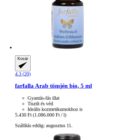
Kosár
4.3 (20)
farfalla
Arab tömjén bio, 5 ml
Gyantás-fás illat
Tisztít és véd
Ideális kozmetikumokhoz is
5.430 Ft
(1.086.000 Ft / l)
Szállítás eddig: augusztus 11.