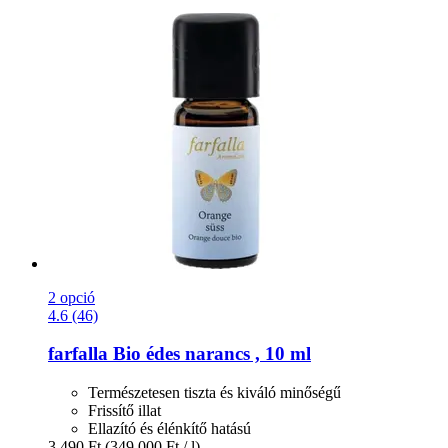
2 opció
4.6 (46)
farfalla
Bio édes narancs , 10 ml
Természetesen tiszta és kiváló minőségű
Frissítő illat
Ellazító és élénkítő hatású
3.490 Ft
(349.000 Ft / l)