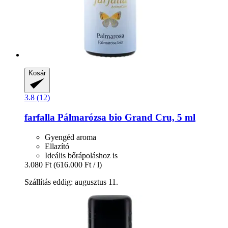
Kosár
3.8 (12)
farfalla
Pálmarózsa bio Grand Cru, 5 ml
Gyengéd aroma
Ellazító
Ideális bőrápoláshoz is
3.080 Ft
(616.000 Ft / l)
Szállítás eddig: augusztus 11.