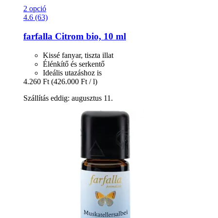
2 opció
4.6 (63)
farfalla
Citrom bio, 10 ml
Kissé fanyar, tiszta illat
Élénkítő és serkentő
Ideális utazáshoz is
4.260 Ft
(426.000 Ft / l)
Szállítás eddig: augusztus 11.