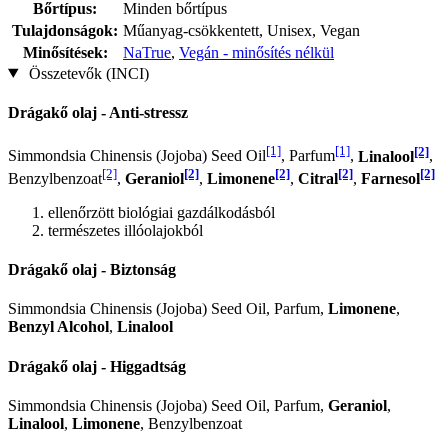
Bőrtípus:
Minden bőrtípus
Tulajdonságok:
Műanyag-csökkentett, Unisex, Vegan
Minősítések:
NaTrue
,
Vegán - minősítés nélkül
Összetevők (INCI)
Drágakő olaj - Anti-stressz
[1]
[1]
[2]
Simmondsia Chinensis (Jojoba) Seed Oil
, Parfum
,
Linalool
,
[2]
[2]
[2]
[2]
[2]
Benzylbenzoat
,
Geraniol
,
Limonene
,
Citral
,
Farnesol
ellenőrzött biológiai gazdálkodásból
természetes illóolajokból
Drágakő olaj - Biztonság
Simmondsia Chinensis (Jojoba) Seed Oil, Parfum,
Limonene
,
Benzyl Alcohol
,
Linalool
Drágakő olaj - Higgadtság
Simmondsia Chinensis (Jojoba) Seed Oil, Parfum,
Geraniol
,
Linalool
,
Limonene
, Benzylbenzoat