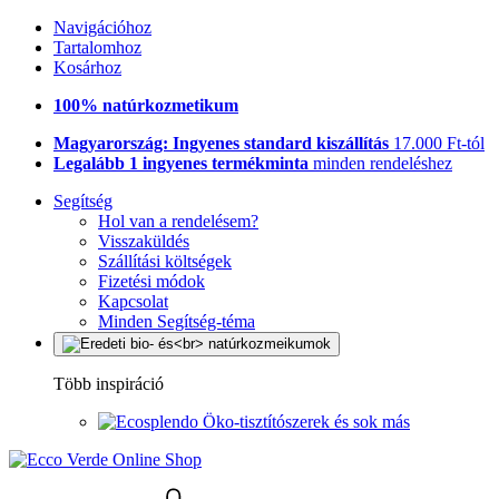
Navigációhoz
Tartalomhoz
Kosárhoz
100% natúrkozmetikum
Magyarország: Ingyenes standard kiszállítás
17.000 Ft-tól
Legalább 1 ingyenes termékminta
minden rendeléshez
Segítség
Hol van a rendelésem?
Visszaküldés
Szállítási költségek
Fizetési módok
Kapcsolat
Minden Segítség-téma
Több inspiráció
Öko-tisztítószerek és sok más