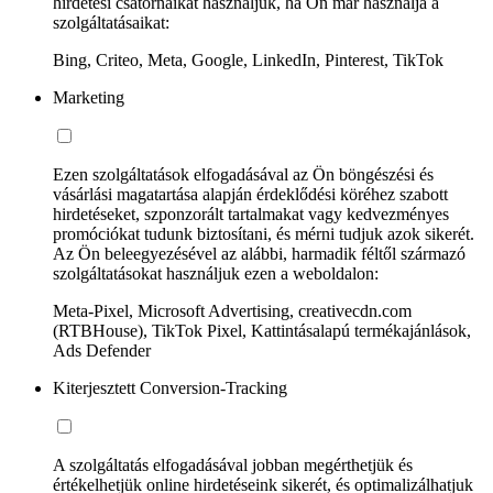
hirdetési csatornáikat használjuk, ha Ön már használja a
szolgáltatásaikat:
Bing, Criteo, Meta, Google, LinkedIn, Pinterest, TikTok
Marketing
Ezen szolgáltatások elfogadásával az Ön böngészési és
vásárlási magatartása alapján érdeklődési köréhez szabott
hirdetéseket, szponzorált tartalmakat vagy kedvezményes
promóciókat tudunk biztosítani, és mérni tudjuk azok sikerét.
Az Ön beleegyezésével az alábbi, harmadik féltől származó
szolgáltatásokat használjuk ezen a weboldalon:
Meta-Pixel, Microsoft Advertising, creativecdn.com
(RTBHouse), TikTok Pixel, Kattintásalapú termékajánlások,
Ads Defender
Kiterjesztett Conversion-Tracking
A szolgáltatás elfogadásával jobban megérthetjük és
értékelhetjük online hirdetéseink sikerét, és optimalizálhatjuk