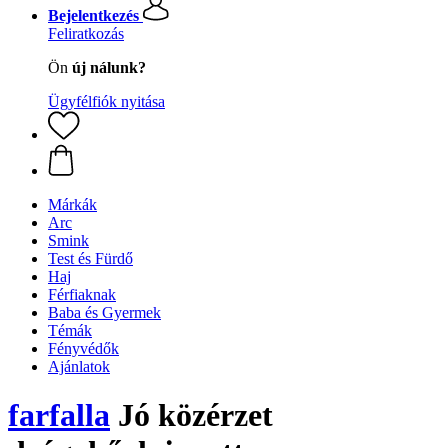
Bejelentkezés
Feliratkozás
Ön
új nálunk?
Ügyfélfiók nyitása
Márkák
Arc
Smink
Test és Fürdő
Haj
Férfiaknak
Baba és Gyermek
Témák
Fényvédők
Ajánlatok
farfalla
Jó közérzet