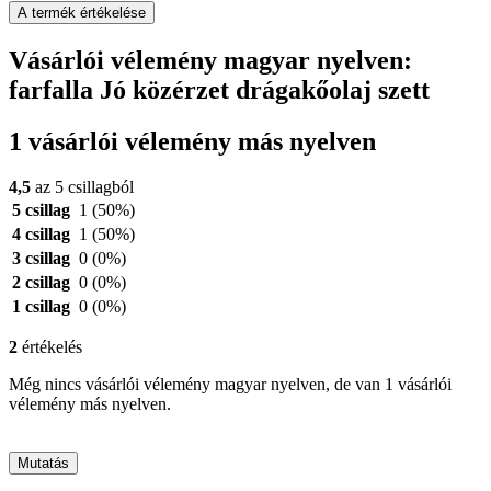
A termék értékelése
Vásárlói vélemény magyar nyelven:
farfalla Jó közérzet drágakőolaj szett
1 vásárlói vélemény más nyelven
4,5
az 5 csillagból
5 csillag
1
(50%)
4 csillag
1
(50%)
3 csillag
0
(0%)
2 csillag
0
(0%)
1 csillag
0
(0%)
2
értékelés
Még nincs vásárlói vélemény magyar nyelven, de van 1 vásárlói
vélemény más nyelven.
Mutatás