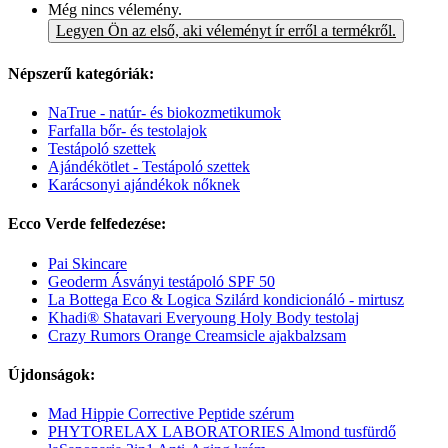
Még nincs vélemény.
Legyen Ön az első, aki véleményt ír erről a termékről.
Népszerű kategóriák:
NaTrue - natúr- és biokozmetikumok
Farfalla bőr- és testolajok
Testápoló szettek
Ajándékötlet - Testápoló szettek
Karácsonyi ajándékok nőknek
Ecco Verde felfedezése:
Pai Skincare
Geoderm Ásványi testápoló SPF 50
La Bottega Eco & Logica Szilárd kondicionáló - mirtusz
Khadi® Shatavari Everyoung Holy Body testolaj
Crazy Rumors Orange Creamsicle ajakbalzsam
Újdonságok:
Mad Hippie Corrective Peptide szérum
PHYTORELAX LABORATORIES Almond tusfürdő