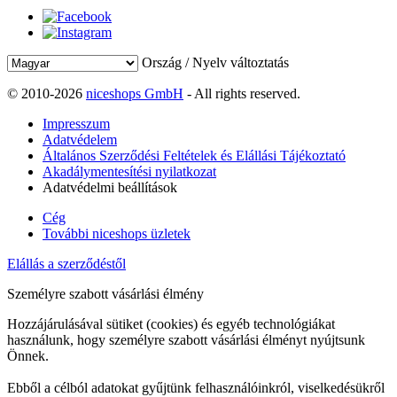
Ország / Nyelv változtatás
© 2010-2026
niceshops GmbH
- All rights reserved.
Impresszum
Adatvédelem
Általános Szerződési Feltételek és Elállási Tájékoztató
Akadálymentesítési nyilatkozat
Adatvédelmi beállítások
Cég
További niceshops üzletek
Elállás a szerződéstől
Személyre szabott vásárlási élmény
Hozzájárulásával sütiket (cookies) és egyéb technológiákat
használunk, hogy személyre szabott vásárlási élményt nyújtsunk
Önnek.
Ebből a célból adatokat gyűjtünk felhasználóinkról, viselkedésükről