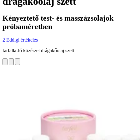
drágakőolaj szett
Kényeztető test- és masszázsolajok
próbaméretben
2 Eddigi értékelés
farfalla Jó közérzet drágakőolaj szett