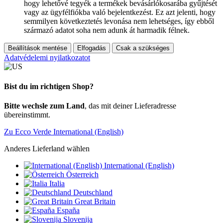
hogy lehetővé tegyék a termékek bevásárlókosarába gyűjtését
vagy az ügyfélfiókba való bejelentkezést. Ez azt jelenti, hogy
semmilyen következtetés levonása nem lehetséges, így ebből
származó adatot soha nem adunk át harmadik félnek.
Beállítások mentése
Elfogadás
Csak a szükséges
Adatvédelemi nyilatkozatot
Bist du im richtigen Shop?
Bitte wechsle zum Land
, das mit deiner Lieferadresse
übereinstimmt.
Zu Ecco Verde International (English)
Anderes Lieferland wählen
International (English)
Österreich
Italia
Deutschland
Great Britain
España
Slovenija