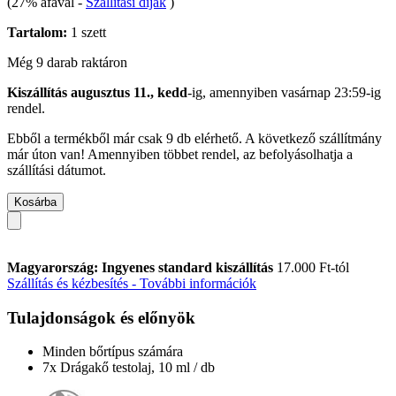
(27% áfával
-
Szállítási díjak
)
Tartalom:
1 szett
Még 9 darab raktáron
Kiszállítás augusztus 11., kedd
-ig, amennyiben
vasárnap 23:59-ig
rendel.
Ebből a termékből már csak 9 db elérhető. A következő szállítmány
már úton van! Amennyiben többet rendel, az befolyásolhatja a
szállítási dátumot.
Kosárba
Magyarország: Ingyenes standard kiszállítás
17.000 Ft-tól
Szállítás és kézbesítés - További információk
Tulajdonságok és előnyök
Minden bőrtípus számára
7x Drágakő testolaj, 10 ml / db