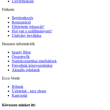
Ügyfélfiókom
Fiókom
Bejelentkezés
Regisztráció
Elfelejtette jelszavát?
Hol van a szállítmányom?
Utalvány beváltása
Hasznos információk
beauty Blog
Összetevők
Natúrkozmetikai minősítések
Figyelünk környezetünkre
Aktuális ajánlatok
Ecco Verde
Rólunk
Üzleteink - nice shops
Kapcsolat
Kövessen minket itt: