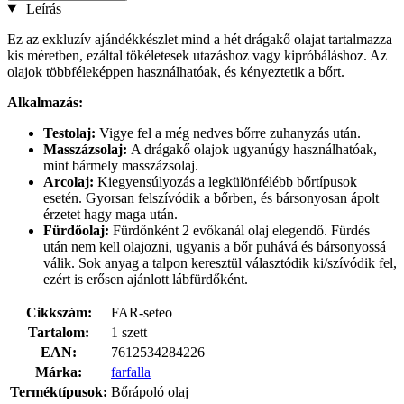
Leírás
Ez az exkluzív ajándékkészlet mind a hét drágakő olajat tartalmazza
kis méretben, ezáltal tökéletesek utazáshoz vagy kipróbáláshoz. Az
olajok többféleképpen használhatóak, és kényeztetik a bőrt.
Alkalmazás:
Testolaj:
Vigye fel a még nedves bőrre zuhanyzás után.
Masszázsolaj:
A drágakő olajok ugyanúgy használhatóak,
mint bármely masszázsolaj.
Arcolaj:
Kiegyensúlyozás a legkülönfélébb bőrtípusok
esetén. Gyorsan felszívódik a bőrben, és bársonyosan ápolt
érzetet hagy maga után.
Fürdőolaj:
Fürdőnként 2 evőkanál olaj elegendő. Fürdés
után nem kell olajozni, ugyanis a bőr puhává és bársonyossá
válik. Sok anyag a talpon keresztül választódik ki/szívódik fel,
ezért is erősen ajánlott lábfürdőként.
Cikkszám:
FAR-seteo
Tartalom:
1 szett
EAN:
7612534284226
Márka:
farfalla
Terméktípusok:
Bőrápoló olaj