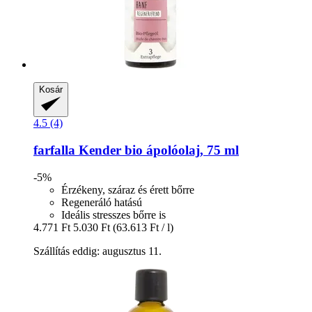
Kosár
4.5 (4)
farfalla
Kender bio ápolóolaj, 75 ml
-5%
Érzékeny, száraz és érett bőrre
Regeneráló hatású
Ideális stresszes bőrre is
4.771 Ft
5.030 Ft
(63.613 Ft / l)
Szállítás eddig: augusztus 11.