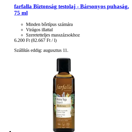
farfalla
Biztonság testolaj -​ Bársonyos puhaság,
75 ml
Minden bőrtípus számára
Virágos illattal
Szeretetteljes masszázsokhoz
6.200 Ft
(82.667 Ft / l)
Szállítás eddig: augusztus 11.