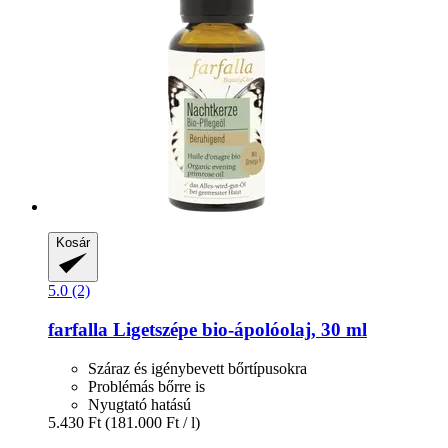
Kosár
5.0 (2)
farfalla
Ligetszépe bio-​ápolóolaj, 30 ml
Száraz és igénybevett bőrtípusokra
Problémás bőrre is
Nyugtató hatású
5.430 Ft
(181.000 Ft / l)