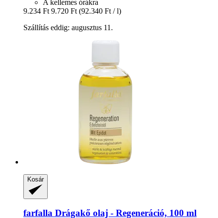
A kellemes órákra
9.234 Ft
9.720 Ft
(92.340 Ft / l)
Szállítás eddig: augusztus 11.
Kosár
farfalla
Drágakő olaj -​ Regeneráció, 100 ml