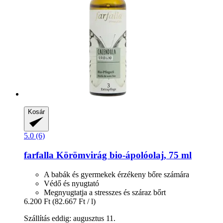
Kosár
5.0 (6)
farfalla
Körömvirág bio-​ápolóolaj, 75 ml
A babák és gyermekek érzékeny bőre számára
Védő és nyugtató
Megnyugtatja a stresszes és száraz bőrt
6.200 Ft
(82.667 Ft / l)
Szállítás eddig: augusztus 11.