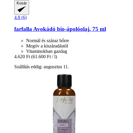
Kosár
4.8 (6)
farfalla
Avokádó bio-​ápolóolaj, 75 ml
Normál és száraz bőrre
Megóv a kiszáradástól
Vitaminokban gazdag
4.620 Ft
(61.600 Ft / l)
Szállítás eddig: augusztus 11.