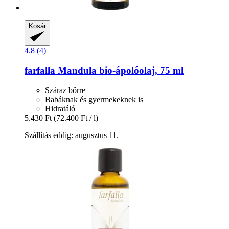
Kosár
4.8 (4)
farfalla
Mandula bio-​ápolóolaj, 75 ml
Száraz bőrre
Babáknak és gyermekeknek is
Hidratáló
5.430 Ft
(72.400 Ft / l)
Szállítás eddig: augusztus 11.