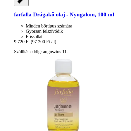
farfalla
Drágakő olaj -​ Nyugalom, 100 ml
Minden bőrtípus számára
Gyorsan felszívódik
Friss illat
9.720 Ft
(97.200 Ft / l)
Szállítás eddig: augusztus 11.