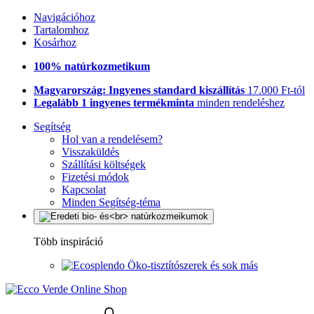
Navigációhoz
Tartalomhoz
Kosárhoz
100% natúrkozmetikum
Magyarország: Ingyenes standard kiszállítás
17.000 Ft-tól
Legalább 1 ingyenes termékminta
minden rendeléshez
Segítség
Hol van a rendelésem?
Visszaküldés
Szállítási költségek
Fizetési módok
Kapcsolat
Minden Segítség-téma
Több inspiráció
Öko-tisztítószerek és sok más