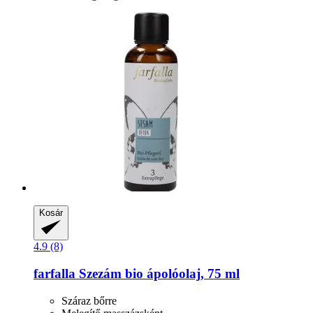
Kosár
4.9 (8)
farfalla
Szezám bio ápolóolaj, 75 ml
Száraz bőrre