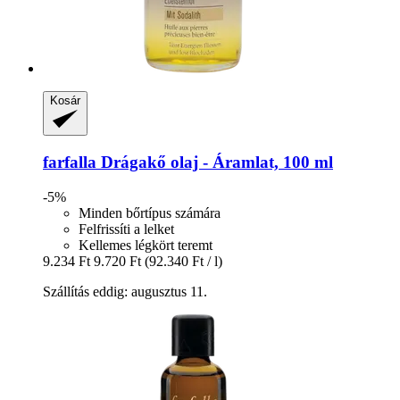
Kosár
farfalla
Drágakő olaj -​ Áramlat, 100 ml
-5%
Minden bőrtípus számára
Felfrissíti a lelket
Kellemes légkört teremt
9.234 Ft
9.720 Ft
(92.340 Ft / l)
Szállítás eddig: augusztus 11.