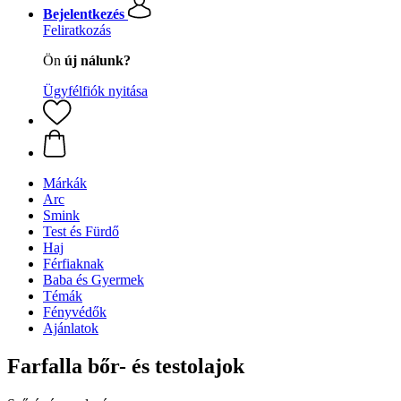
Bejelentkezés
Feliratkozás
Ön
új nálunk?
Ügyfélfiók nyitása
Márkák
Arc
Smink
Test és Fürdő
Haj
Férfiaknak
Baba és Gyermek
Témák
Fényvédők
Ajánlatok
Farfalla bőr- és testolajok