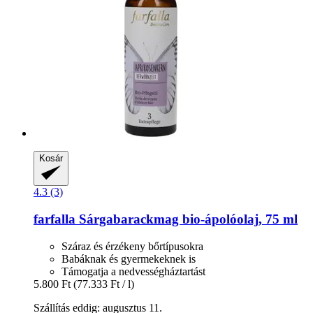
Kosár
4.3 (3)
farfalla
Sárgabarackmag bio-​ápolóolaj, 75 ml
Száraz és érzékeny bőrtípusokra
Babáknak és gyermekeknek is
Támogatja a nedvességháztartást
5.800 Ft
(77.333 Ft / l)
Szállítás eddig: augusztus 11.