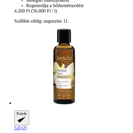
Melegítő masszázsként
Regenerálja a bőrkeményedést
4.260 Ft
(56.800 Ft / l)
Szállítás eddig: augusztus 11.
Kosár
5.0 (2)