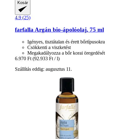
Kosár
4.9 (25)
farfalla
Argán bio-​ápolóolaj, 75 ml
Igényes, tisztátalan és érett bőrtípusokra
Csökkenti a viszketést
Megakadályozza a bőr korai öregedését
6.970 Ft
(92.933 Ft / l)
Szállítás eddig: augusztus 11.