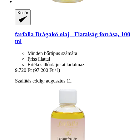
Kosár
farfalla
Drágakő olaj -​ Fiatalság forrása, 100
ml
Minden bőrtípus számára
Friss illattal
Értékes illóolajokat tartalmaz
9.720 Ft
(97.200 Ft / l)
Szállítás eddig: augusztus 11.