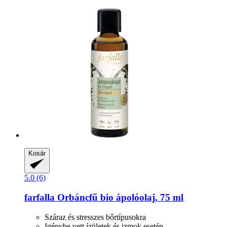
Kosár
5.0 (6)
farfalla
Orbáncfű bio ápolóolaj, 75 ml
Száraz és stresszes bőrtípusokra
Igénybe vett ízületek és izmok esetén