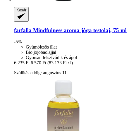
Kosár
farfalla
Mindfulness aroma-​jóga testolaj, 75 ml
-5%
Gyümölcsös illat
Bio jojobaolajjal
Gyorsan felszívódik és ápol
6.235 Ft
6.570 Ft
(83.133 Ft / l)
Szállítás eddig: augusztus 11.