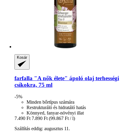
Kosár
farfalla
"A nők élete" ápoló olaj terhességi
csíkokra, 75 ml
-5%
Minden bőrtípus számára
Restrukturáló és hidratáló hatás
Könnyed, fanyar-növényi illat
7.490 Ft
7.890 Ft
(99.867 Ft / l)
Szállítás eddig: augusztus 11.