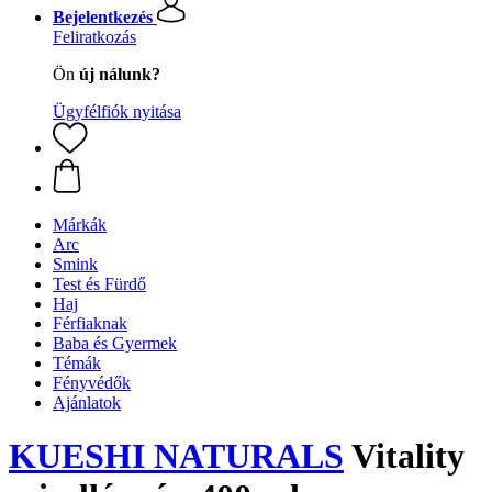
Bejelentkezés
Feliratkozás
Ön
új nálunk?
Ügyfélfiók nyitása
Márkák
Arc
Smink
Test és Fürdő
Haj
Férfiaknak
Baba és Gyermek
Témák
Fényvédők
Ajánlatok
KUESHI NATURALS
Vitality