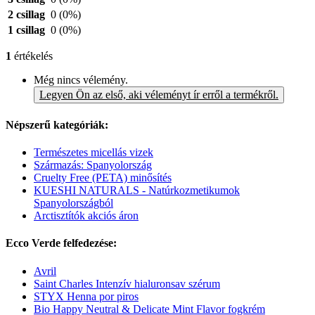
2 csillag
0
(0%)
1 csillag
0
(0%)
1
értékelés
Még nincs vélemény.
Legyen Ön az első, aki véleményt ír erről a termékről.
Népszerű kategóriák:
Természetes micellás vizek
Származás: Spanyolország
Cruelty Free (PETA) minősítés
KUESHI NATURALS - Natúrkozmetikumok
Spanyolországból
Arctisztítók akciós áron
Ecco Verde felfedezése:
Avril
Saint Charles Intenzív hialuronsav szérum
STYX Henna por piros
Bio Happy Neutral & Delicate Mint Flavor fogkrém