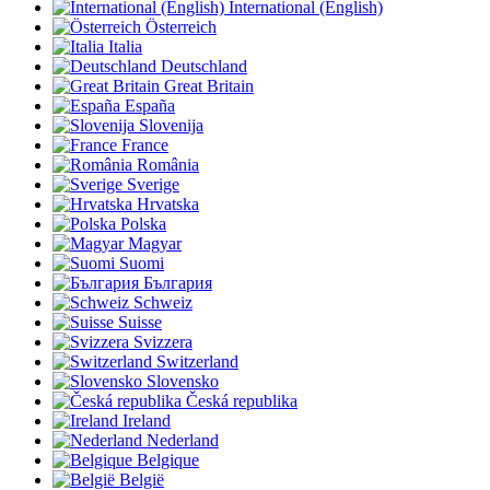
International (English)
Österreich
Italia
Deutschland
Great Britain
España
Slovenija
France
România
Sverige
Hrvatska
Polska
Magyar
Suomi
България
Schweiz
Suisse
Svizzera
Switzerland
Slovensko
Česká republika
Ireland
Nederland
Belgique
België