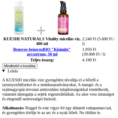
KUESHI NATURALS Vitality micellás víz,
2.240 Ft
(5.600 Ft /
400 ml
l)
Benecos benecosBIO "Kisimító"
1.950 Ft
arcszérum, 50 ml
(39.000 Ft / l)
Teljes összeg:
4.190 Ft
Mindkettő a kosárba
Leírás
A KUESHI micellás vize gyengéden távolítja el a bőrről a
szennyeződéseket és a sminkmaradványokat. A mangó- és a
szalmagyopár-kivonat antioxidáns tulajdonságokkal rendelkezik,
valamint támogatja a sejtek regenerálódását. Az aloe vera simaságot
és elegendő nedvességet biztosít.
Alkalmazás:
Reggel és este vigye fel egy átitatott vattapamaccsal,
és gyengéden törölje le az arc és a nyak bőrét. Ne öblítse le.