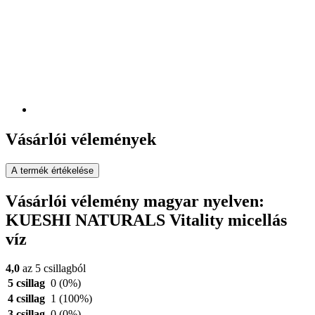
Vásárlói vélemények
A termék értékelése
Vásárlói vélemény magyar nyelven:
KUESHI NATURALS Vitality micellás
víz
4,0
az 5 csillagból
5 csillag
0
(0%)
4 csillag
1
(100%)
3 csillag
0
(0%)