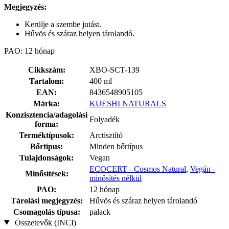
Megjegyzés:
Kerülje a szembe jutást.
Hűvös és száraz helyen tárolandó.
PAO: 12 hónap
Cikkszám:
XBO-SCT-139
Tartalom:
400 ml
EAN:
8436548905105
Márka:
KUESHI NATURALS
Konzisztencia/adagolási
Folyadék
forma:
Terméktípusok:
Arctisztító
Bőrtípus:
Minden bőrtípus
Tulajdonságok:
Vegan
ECOCERT - Cosmos Natural
,
Vegán -
Minősítések:
minősítés nélkül
PAO:
12 hónap
Tárolási megjegyzés:
Hűvös és száraz helyen tárolandó
Csomagolás típusa:
palack
Összetevők (INCI)