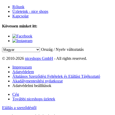
Rólunk
Üzleteink - nice shops
Kapcsolat
Kövessen minket itt:
Ország / Nyelv változtatás
© 2010-2026
niceshops GmbH
- All rights reserved.
Impresszum
Adatvédelem
Általános Szerződési Feltételek és Elállási Tájékoztató
Akadálymentesítési nyilatkozat
Adatvédelmi beállítások
Cég
További niceshops üzletek
Elállás a szerződéstől