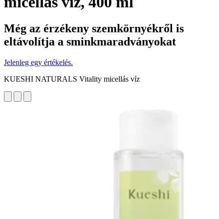
micellás víz, 400 ml
Még az érzékeny szemkörnyékről is
eltávolítja a sminkmaradványokat
Jelenleg egy értékelés.
KUESHI NATURALS Vitality micellás víz