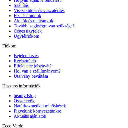
Hogyan adjak le rendelést
Szállítás
Visszaküldés és visszatérítés
Fizetési módok
Akciók és utalványok
További segítségre van szüksége?
Céges ügyfelek
Ügyfélfiókom
Fiókom
Bejelentkezés
Regisztráció
Elfelejtette jelszavát?
Hol van a szállítmányom?
Utalvány beváltása
Hasznos információk
beauty Blog
Összetevők
Natúrkozmetikai minősítések
Figyelünk környezetünkre
Aktuális ajánlatok
Ecco Verde