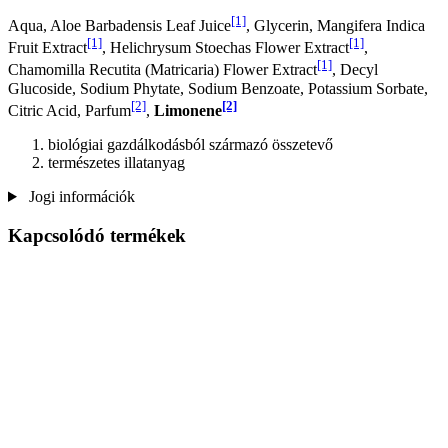
[1]
Aqua, Aloe Barbadensis Leaf Juice
, Glycerin, Mangifera Indica
[1]
[1]
Fruit Extract
, Helichrysum Stoechas Flower Extract
,
[1]
Chamomilla Recutita (Matricaria) Flower Extract
, Decyl
Glucoside, Sodium Phytate, Sodium Benzoate, Potassium Sorbate,
[2]
[2]
Citric Acid, Parfum
,
Limonene
biológiai gazdálkodásból származó összetevő
természetes illatanyag
Jogi információk
Kapcsolódó termékek