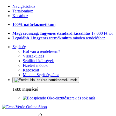
Navigációhoz
Tartalomhoz
Kosárhoz
100% natúrkozmetikum
Magyarország: Ingyenes standard kiszállítás
17.000 Ft-tól
Legalább 1 ingyenes termékminta
minden rendeléshez
Segítség
Hol van a rendelésem?
Visszaküldés
Szállítási költségek
Fizetési módok
Kapcsolat
Minden Segítség-téma
Több inspiráció
Öko-tisztítószerek és sok más