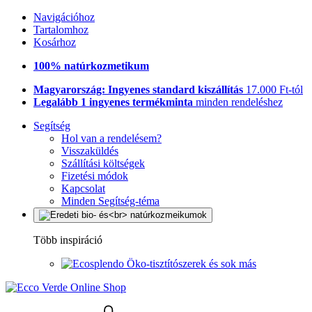
Navigációhoz
Tartalomhoz
Kosárhoz
100% natúrkozmetikum
Magyarország: Ingyenes standard kiszállítás
17.000 Ft-tól
Legalább 1 ingyenes termékminta
minden rendeléshez
Segítség
Hol van a rendelésem?
Visszaküldés
Szállítási költségek
Fizetési módok
Kapcsolat
Minden Segítség-téma
Több inspiráció
Öko-tisztítószerek és sok más