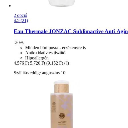
2 opció
4.5 (21)
Eau Thermale JONZAC
Sublimactive Anti-​Agin
-20%
Minden bőrtípusra - érzékenyre is
Antioxidatív és tisztító
Hipoallergén
4.576 Ft
5.720 Ft
(9.152 Ft / l)
Szállítás eddig: augusztus 10.