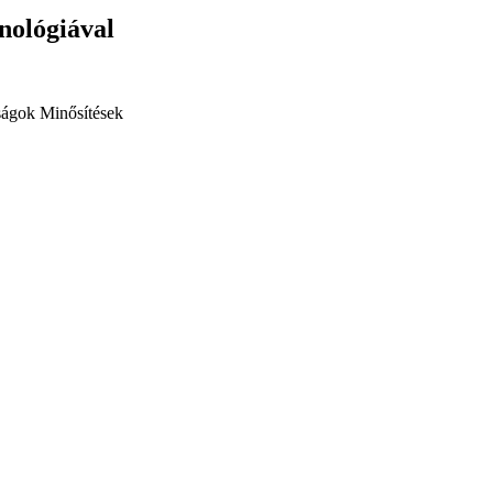
hnológiával
ságok
Minősítések