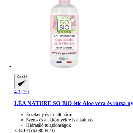
Kosár
4.3 (75)
LÉA NATURE SO BiO étic
Aloe vera és rózsa ny
Érzékeny és irritált bőrre
Szem- és ajakkörnyékre is alkalmas
Hidratáló tulajdonságok
3.340 Ft
(6.680 Ft / l)