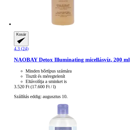
Kosár
4.3 (24)
NAOBAY
Detox Illuminating micellásvíz, 200 ml
Minden bőrtípus számára
Tisztít és méregtelenít
Eltávolítja a sminket is
3.520 Ft
(17.600 Ft / l)
Szállítás eddig: augusztus 10.