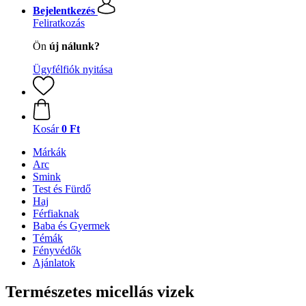
Bejelentkezés
Feliratkozás
Ön
új nálunk?
Ügyfélfiók nyitása
Kosár
0 Ft
Márkák
Arc
Smink
Test és Fürdő
Haj
Férfiaknak
Baba és Gyermek
Témák
Fényvédők
Ajánlatok
Természetes micellás vizek