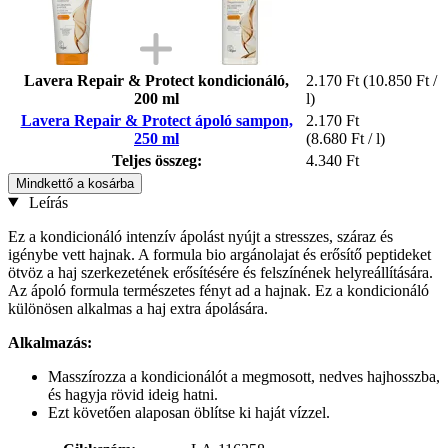
Lavera Repair & Protect kondicionáló,
2.170 Ft
(10.850 Ft /
200 ml
l)
Lavera Repair & Protect ápoló sampon,
2.170 Ft
250 ml
(8.680 Ft / l)
Teljes összeg:
4.340 Ft
Mindkettő a kosárba
Leírás
Ez a kondicionáló intenzív ápolást nyújt a stresszes, száraz és
igénybe vett hajnak. A formula bio argánolajat és erősítő peptideket
ötvöz a haj szerkezetének erősítésére és felszínének helyreállítására.
Az ápoló formula természetes fényt ad a hajnak. Ez a kondicionáló
különösen alkalmas a haj extra ápolására.
Alkalmazás:
Masszírozza a kondicionálót a megmosott, nedves hajhosszba,
és hagyja rövid ideig hatni.
Ezt követően alaposan öblítse ki haját vízzel.