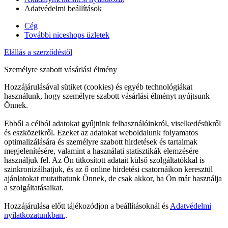
Adatvédelmi beállítások
Cég
További niceshops üzletek
Elállás a szerződéstől
Személyre szabott vásárlási élmény
Hozzájárulásával sütiket (cookies) és egyéb technológiákat
használunk, hogy személyre szabott vásárlási élményt nyújtsunk
Önnek.
Ebből a célból adatokat gyűjtünk felhasználóinkról, viselkedésükről
és eszközeikről. Ezeket az adatokat weboldalunk folyamatos
optimalizálására és személyre szabott hirdetések és tartalmak
megjelenítésére, valamint a használati statisztikák elemzésére
használjuk fel. Az Ön titkosított adatait külső szolgáltatókkal is
szinkronizálhatjuk, és az ő online hirdetési csatornáikon keresztül
ajánlatokat mutathatunk Önnek, de csak akkor, ha Ön már használja
a szolgáltatásaikat.
Hozzájárulása előtt tájékozódjon a beállításoknál és
Adatvédelmi
nyilatkozatunkban.
.