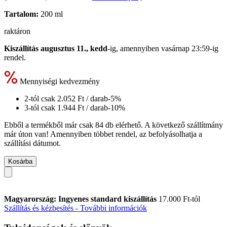
Tartalom:
200 ml
raktáron
Kiszállítás augusztus 11., kedd
-ig, amennyiben
vasárnap 23:59-ig
rendel.
Mennyiségi kedvezmény
2-tól csak
2.052 Ft
/ darab
-5%
3-tól csak
1.944 Ft
/ darab
-10%
Ebből a termékből már csak 84 db elérhető. A következő szállítmány
már úton van! Amennyiben többet rendel, az befolyásolhatja a
szállítási dátumot.
Kosárba
Magyarország: Ingyenes standard kiszállítás
17.000 Ft-tól
Szállítás és kézbesítés - További információk