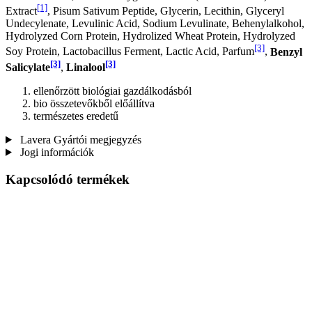
[1]
Extract
, Pisum Sativum Peptide, Glycerin, Lecithin, Glyceryl
Undecylenate, Levulinic Acid, Sodium Levulinate, Behenylalkohol,
Hydrolyzed Corn Protein, Hydrolized Wheat Protein, Hydrolyzed
[3]
Soy Protein, Lactobacillus Ferment, Lactic Acid, Parfum
,
Benzyl
[3]
[3]
Salicylate
,
Linalool
ellenőrzött biológiai gazdálkodásból
bio összetevőkből előállítva
természetes eredetű
Lavera Gyártói megjegyzés
Jogi információk
Kapcsolódó termékek