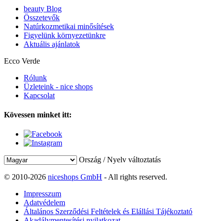
beauty Blog
Összetevők
Natúrkozmetikai minősítések
Figyelünk környezetünkre
Aktuális ajánlatok
Ecco Verde
Rólunk
Üzleteink - nice shops
Kapcsolat
Kövessen minket itt:
Ország / Nyelv változtatás
© 2010-2026
niceshops GmbH
- All rights reserved.
Impresszum
Adatvédelem
Általános Szerződési Feltételek és Elállási Tájékoztató
Akadálymentesítési nyilatkozat