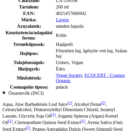
Cikkszám:
LA-116358
Tartalom:
200 ml
EAN:
4021457666942
Márka:
Lavera
Árnyalatok:
minden hajszín
Konzisztencia/adagolási
Krém
forma:
Terméktípusok:
Hajápoló
Fénytelen haj, Igénybe vett haj, Száraz
Hajtípus:
haj
Tulajdonságok:
Unisex, Vegan
Illatjegyek:
Édes
Vegan Society
,
ECOCERT - Cosmos
Minősítések:
Organic
Csomagolás típusa:
palack
Összetevők (INCI)
[1]
[2]
Aqua, Aloe Barbadensis Leaf Juice
, Alcohol Denat
,
Cetearylalcohol, Distearoylethyl Dimonium Chlorid, Isoamyl
[1]
Laurate, Glycerin Soja Oil
, Argania Spinosa (Argan) Kernel
[1]
[1]
Oil
, Chenopodium Quinoa Seed Extract
, Avena Sativa (Oat)
[1]
Seed Extract
, Prunus Amygdalus Dulcis (Sweet Almond) Seed