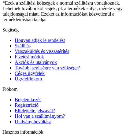
*Ezek a szállítási költségek a normál szállításra vonatkoznak.
Lehetnek további költségek, pl. a termékek súlya, mérete vagy
tulajdonságai miatt. Ezeket az információkat közvetlenül a
termékleírásban találja.
Segítség
Hogyan adjak le rendelést
Szállítás
Visszaküldés és visszatérítés
Fizetési módok
Akciók és utalványok
További segítségre van szüksége?
Céges ügyfelek
Ügyfélfiókom
Fiókom
Bejelentkezés
Regisztráció
Elfelejtette jelszavát?
Hol van a szállítmányom?
Utalvány beváltása
Hasznos információk