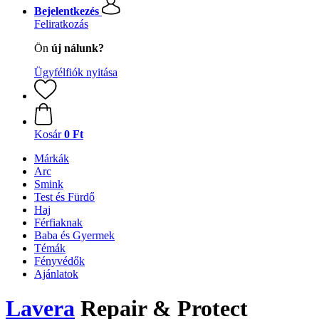
Bejelentkezés
Feliratkozás
Ön
új nálunk?
Ügyfélfiók nyitása
Kosár
0 Ft
Márkák
Arc
Smink
Test és Fürdő
Haj
Férfiaknak
Baba és Gyermek
Témák
Fényvédők
Ajánlatok
Lavera
Repair & Protect