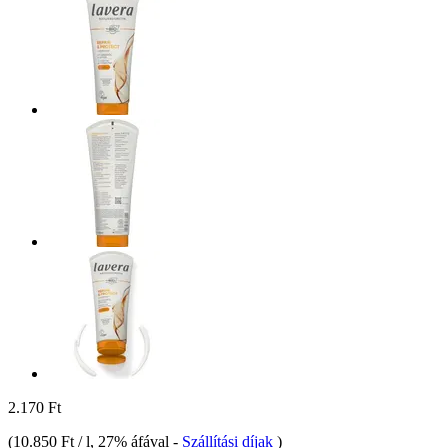
2.170 Ft
(
10.850 Ft / l
, 27% áfával
-
Szállítási díjak
)