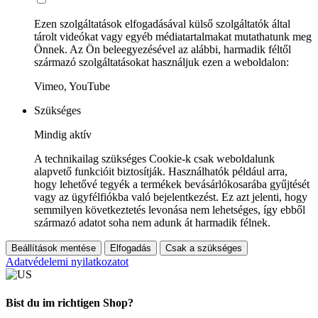
Ezen szolgáltatások elfogadásával külső szolgáltatók által
tárolt videókat vagy egyéb médiatartalmakat mutathatunk meg
Önnek. Az Ön beleegyezésével az alábbi, harmadik féltől
származó szolgáltatásokat használjuk ezen a weboldalon:
Vimeo, YouTube
Szükséges
Mindig aktív
A technikailag szükséges Cookie-k csak weboldalunk
alapvető funkcióit biztosítják. Használhatók például arra,
hogy lehetővé tegyék a termékek bevásárlókosarába gyűjtését
vagy az ügyfélfiókba való bejelentkezést. Ez azt jelenti, hogy
semmilyen következtetés levonása nem lehetséges, így ebből
származó adatot soha nem adunk át harmadik félnek.
Beállítások mentése
Elfogadás
Csak a szükséges
Adatvédelemi nyilatkozatot
Bist du im richtigen Shop?