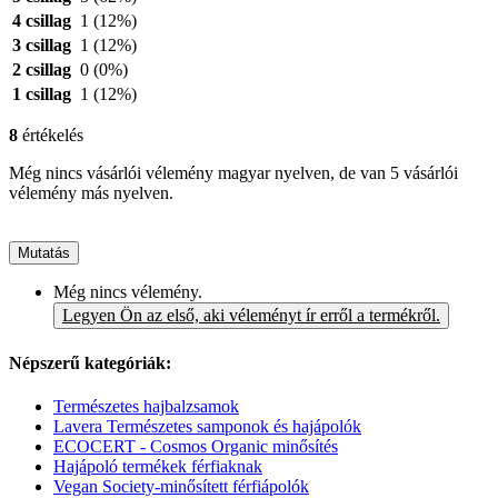
4 csillag
1
(12%)
3 csillag
1
(12%)
2 csillag
0
(0%)
1 csillag
1
(12%)
8
értékelés
Még nincs vásárlói vélemény magyar nyelven, de van 5 vásárlói
vélemény más nyelven.
Mutatás
Még nincs vélemény.
Legyen Ön az első, aki véleményt ír erről a termékről.
Népszerű kategóriák:
Természetes hajbalzsamok
Lavera Természetes samponok és hajápolók
ECOCERT - Cosmos Organic minősítés
Hajápoló termékek férfiaknak
Vegan Society-minősített férfiápolók