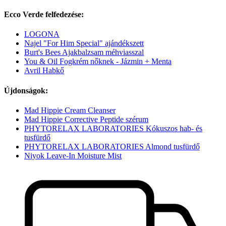
Ecco Verde felfedezése:
LOGONA
Najel "For Him Special" ajándékszett
Burt's Bees Ajakbalzsam méhviasszal
You & Oil Fogkrém nőknek - Jázmin + Menta
Avril Habkő
Újdonságok:
Mad Hippie Cream Cleanser
Mad Hippie Corrective Peptide szérum
PHYTORELAX LABORATORIES Kókuszos hab- és
tusfürdő
PHYTORELAX LABORATORIES Almond tusfürdő
Niyok Leave-In Moisture Mist