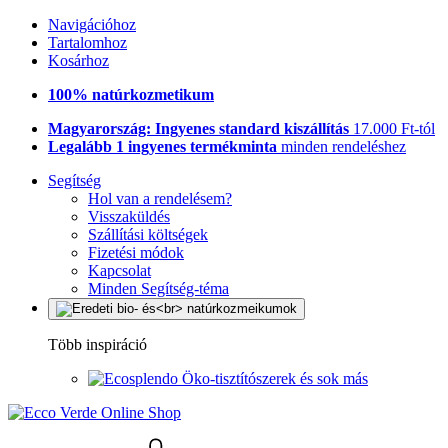
Navigációhoz
Tartalomhoz
Kosárhoz
100% natúrkozmetikum
Magyarország: Ingyenes standard kiszállítás
17.000 Ft-tól
Legalább 1 ingyenes termékminta
minden rendeléshez
Segítség
Hol van a rendelésem?
Visszaküldés
Szállítási költségek
Fizetési módok
Kapcsolat
Minden Segítség-téma
Több inspiráció
Öko-tisztítószerek és sok más