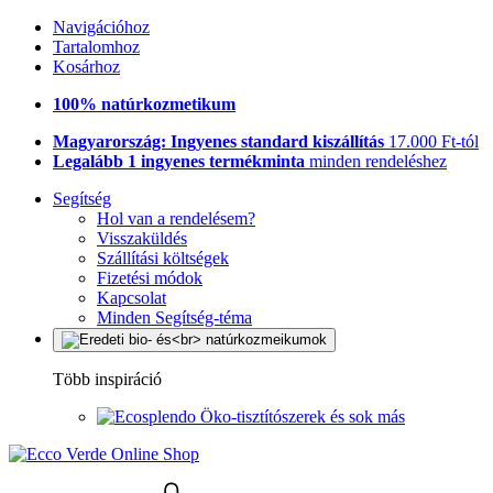
Navigációhoz
Tartalomhoz
Kosárhoz
100% natúrkozmetikum
Magyarország: Ingyenes standard kiszállítás
17.000 Ft-tól
Legalább 1 ingyenes termékminta
minden rendeléshez
Segítség
Hol van a rendelésem?
Visszaküldés
Szállítási költségek
Fizetési módok
Kapcsolat
Minden Segítség-téma
Több inspiráció
Öko-tisztítószerek és sok más