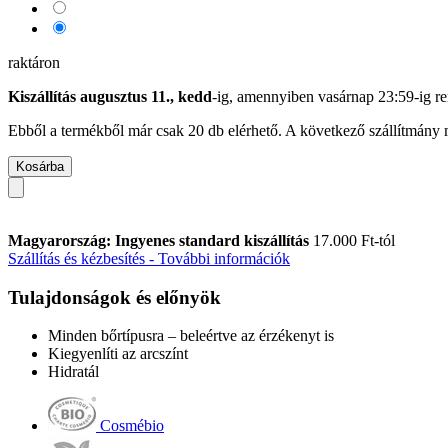
raktáron
Kiszállítás augusztus 11., kedd
-ig, amennyiben
vasárnap 23:59-ig
re
Ebből a termékből már csak 20 db elérhető. A következő szállítmány m
Kosárba
Magyarország: Ingyenes standard kiszállítás
17.000 Ft-tól
Szállítás és kézbesítés - További információk
Tulajdonságok és előnyök
Minden bőrtípusra – beleértve az érzékenyt is
Kiegyenlíti az arcszínt
Hidratál
Cosmébio