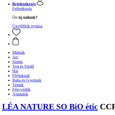
Bejelentkezés
Feliratkozás
Ön
új nálunk?
Ügyfélfiók nyitása
Márkák
Arc
Smink
Test és Fürdő
Haj
Férfiaknak
Baba és Gyermek
Témák
Fényvédők
Ajánlatok
LÉA NATURE SO BiO étic
CCPe