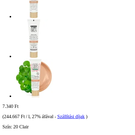
7.340 Ft
(
244.667 Ft / l
, 27% áfával
-
Szállítási díjak
)
Szín:
20 Clair