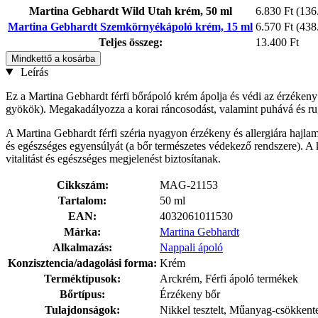
Martina Gebhardt Wild Utah krém, 50 ml
6.830 Ft
(136.
Martina Gebhardt Szemkörnyékápoló krém, 15 ml
6.570 Ft
(438.
Teljes összeg:
13.400 Ft
Mindkettő a kosárba
Leírás
Ez a Martina Gebhardt férfi bőrápoló krém ápolja és védi az érzékeny
gyökök). Megakadályozza a korai ráncosodást, valamint puhává és rug
A Martina Gebhardt férfi széria nyagyon érzékeny és allergiára hajl
és egészséges egyensúlyát (a bőr természetes védekező rendszere). A 
vitalitást és egészséges megjelenést biztosítanak.
Cikkszám:
MAG-21153
Tartalom:
50 ml
EAN:
4032061011530
Márka:
Martina Gebhardt
Alkalmazás:
Nappali ápoló
Konzisztencia/adagolási forma:
Krém
Terméktípusok:
Arckrém, Férfi ápoló termékek
Bőrtípus:
Érzékeny bőr
Tulajdonságok:
Nikkel tesztelt, Műanyag-csökkente