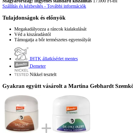
Magyarország: Ingyenes standard kiszállítás
17.000 Ft-tól
Szállítás és kézbesítés - További információk
Tulajdonságok és előnyök
Megakadályozza a ráncok kialakulását
Véd a kiszáradástól
Támogatja a bőr természetes egyensúlyát
IHTK állatkísérlet mentes
Demeter
Nikkel tesztelt
Gyakran együtt vásárolt a Martina Gebhardt Szemk