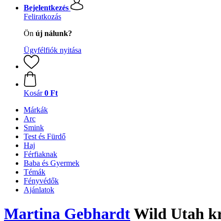
Bejelentkezés
Feliratkozás
Ön
új nálunk?
Ügyfélfiók nyitása
Kosár
0 Ft
Márkák
Arc
Smink
Test és Fürdő
Haj
Férfiaknak
Baba és Gyermek
Témák
Fényvédők
Ajánlatok
Martina Gebhardt
Wild Utah k