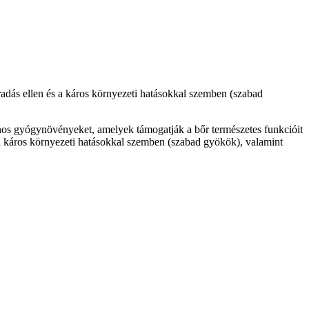
radás ellen és a káros környezeti hatásokkal szemben (szabad
onos gyógynövényeket, amelyek támogatják a bőr természetes funkcióit
 a káros környezeti hatásokkal szemben (szabad gyökök), valamint