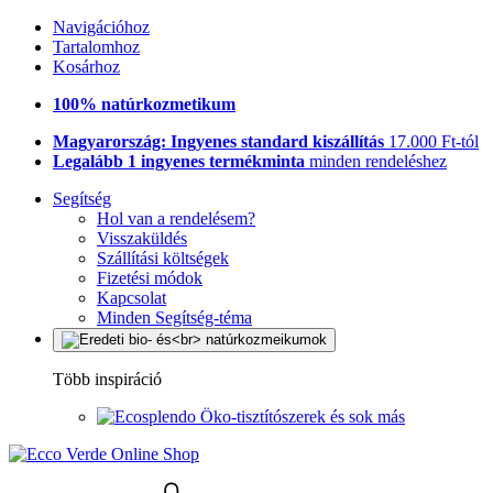
Navigációhoz
Tartalomhoz
Kosárhoz
100% natúrkozmetikum
Magyarország: Ingyenes standard kiszállítás
17.000 Ft-tól
Legalább 1 ingyenes termékminta
minden rendeléshez
Segítség
Hol van a rendelésem?
Visszaküldés
Szállítási költségek
Fizetési módok
Kapcsolat
Minden Segítség-téma
Több inspiráció
Öko-tisztítószerek és sok más