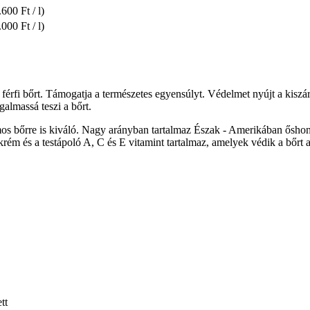
600 Ft / l)
000 Ft / l)
 férfi bőrt. Támogatja a természetes egyensúlyt. Védelmet nyújt a kiszá
almassá teszi a bőrt.
amos bőrre is kiváló. Nagy arányban tartalmaz Észak - Amerikában ősh
krém és a testápoló A, C és E vitamint tartalmaz, amelyek védik a bőrt
tt