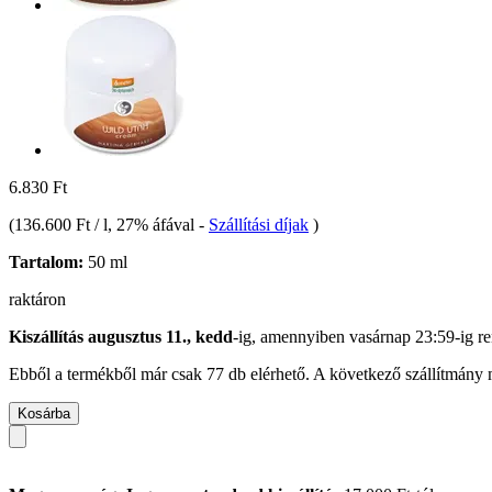
6.830 Ft
(
136.600 Ft / l
, 27% áfával
-
Szállítási díjak
)
Tartalom:
50 ml
raktáron
Kiszállítás augusztus 11., kedd
-ig, amennyiben
vasárnap 23:59-ig
re
Ebből a termékből már csak 77 db elérhető. A következő szállítmány m
Kosárba